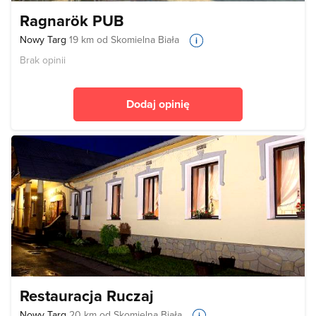
Ragnarök PUB
Nowy Targ
19 km od Skomielna Biała
Brak opinii
Dodaj opinię
Restauracja Ruczaj
Nowy Targ
20 km od Skomielna Biała