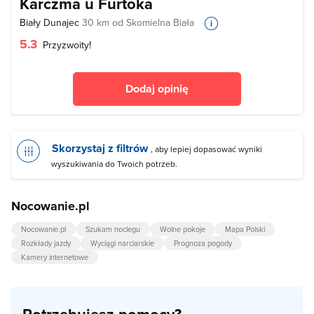
Karczma u Furtoka
Biały Dunajec
30 km od Skomielna Biała
5.3
Przyzwoity!
Dodaj opinię
Skorzystaj z filtrów
, aby lepiej dopasować wyniki
wyszukiwania do Twoich potrzeb.
Nocowanie.pl
Nocowanie.pl
Szukam noclegu
Wolne pokoje
Mapa Polski
Rozkłady jazdy
Wyciągi narciarskie
Prognoza pogody
Kamery internetowe