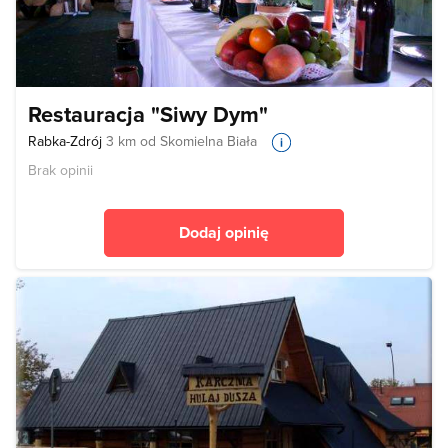
Restauracja "Siwy Dym"
Rabka-Zdrój
3 km od Skomielna Biała
Brak opinii
Dodaj opinię