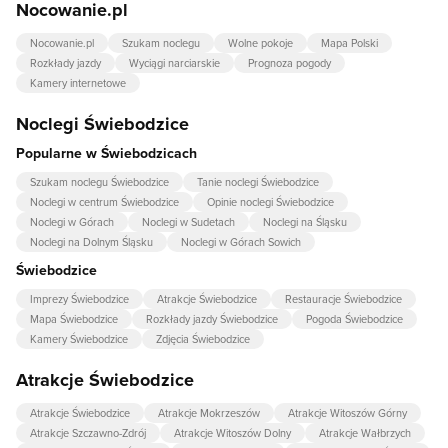
Nocowanie.pl
Nocowanie.pl
Szukam noclegu
Wolne pokoje
Mapa Polski
Rozkłady jazdy
Wyciągi narciarskie
Prognoza pogody
Kamery internetowe
Noclegi Świebodzice
Popularne w Świebodzicach
Szukam noclegu Świebodzice
Tanie noclegi Świebodzice
Noclegi w centrum Świebodzice
Opinie noclegi Świebodzice
Noclegi w Górach
Noclegi w Sudetach
Noclegi na Śląsku
Noclegi na Dolnym Śląsku
Noclegi w Górach Sowich
Świebodzice
Imprezy Świebodzice
Atrakcje Świebodzice
Restauracje Świebodzice
Mapa Świebodzice
Rozkłady jazdy Świebodzice
Pogoda Świebodzice
Kamery Świebodzice
Zdjęcia Świebodzice
Atrakcje Świebodzice
Atrakcje Świebodzice
Atrakcje Mokrzeszów
Atrakcje Witoszów Górny
Atrakcje Szczawno-Zdrój
Atrakcje Witoszów Dolny
Atrakcje Wałbrzych