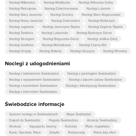
Noclegi Milikowice
Noclegi Modliszów
Noclegi Witoszów Dolny
Noclegi Pietrzyków
Noclegi Dziećmorowice
Noclegi Lubomin
Noclegi Stary Jaworów
Noclegi Granica
Noclegi Stare Bogaczowice
Noclegi Nowy Jaworów
Noclegi Dobromierz
Noclegi Wałbrzych
Noclegi Jugowice
Noclegi Jaworzyna Śląska
Noclegi Zagórze Śląskie
Noclegi Świdnica
Noclegi Lubachów
Noclegi Bystrzyca Górna
Noclegi Strzegom
Noclegi Boguszów-Gorce
Noclegi Jedlina-Zdrój
Noclegi Gostków
Noclegi Michałkowa
Noclegi Czarny Bór
Noclegi Grzędy
Noclegi Bolków
Noclegi Głuszyca
Noclegi Mrowiny
Noclegi z udogodnieniami
Noclegi z telewizorem Świebodzice
Noclegi z parkingiem Świebodzice
Noclegi z wyżywieniem Świebodzice
Noclegi z placem zabaw Świebodzice
Noclegi z kominkiem Świebodzice
Noclegi z klimatyzacją Świebodzice
Noclegi z internetem Świebodzice
Świebodzice informacje
Szukam noclegu w Świebodzicach
Mapa Świebodzic
Dojazd do Świebodzic
Pogoda Świebodzice
Atrakcje Świebodzice
Atrakcje
Aquaparki, baseny
Kościoły
Plaże i kąpieliska
Rynki, Starówki, Place
Zabytki
Restauracje
Pełna lista ofert