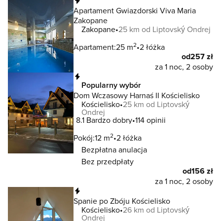
Natychmiastowa rezerwacja
Apartament Gwiazdorski Viva Maria
Zakopane
Zakopane
25 km od Liptovský Ondrej
2
Apartament:
25 m
2 łóżka
od
257 zł
za 1 noc, 2 osoby
Natychmiastowa rezerwacja
Popularny wybór
Dom Wczasowy Harnaś II Kościelisko
Kościelisko
25 km od Liptovský
Ondrej
8.1
Bardzo dobry
114 opinii
2
Pokój:
12 m
2 łóżka
Bezpłatna anulacja
Bez przedpłaty
od
156 zł
za 1 noc, 2 osoby
Natychmiastowa rezerwacja
Spanie po Zbóju Kościelisko
Kościelisko
26 km od Liptovský
Ondrej