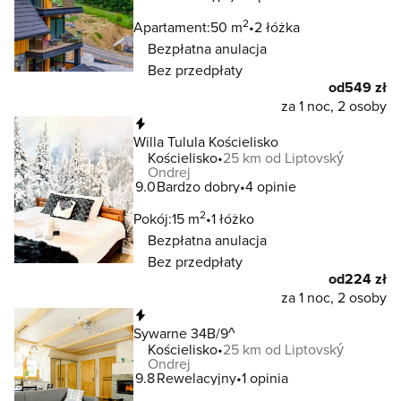
2
Apartament:
50 m
2 łóżka
Bezpłatna anulacja
Bez przedpłaty
od
549 zł
za 1 noc, 2 osoby
Natychmiastowa rezerwacja
Willa Tulula Kościelisko
Kościelisko
25 km od Liptovský
Ondrej
9.0
Bardzo dobry
4 opinie
2
Pokój:
15 m
1 łóżko
Bezpłatna anulacja
Bez przedpłaty
od
224 zł
za 1 noc, 2 osoby
Natychmiastowa rezerwacja
Sywarne 34B/9^
Kościelisko
25 km od Liptovský
Ondrej
9.8
Rewelacyjny
1 opinia