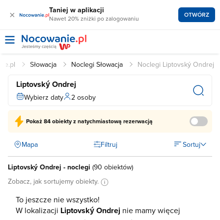
Taniej w aplikacji
×
OTWÓRZ
Nawet 20% zniżki po zalogowaniu
ie.pl
Słowacja
Noclegi Słowacja
Noclegi Liptovský Ondrej
Liptovský Ondrej
Wybierz daty
2 osoby
Pokaż
84 obiekty
z natychmiastową rezerwacją
Mapa
Filtruj
Sortuj
Liptovský Ondrej - noclegi
(
90 obiektów
)
Zobacz, jak sortujemy obiekty.
To jeszcze nie wszystko!
W lokalizacji
Liptovský Ondrej
nie mamy więcej