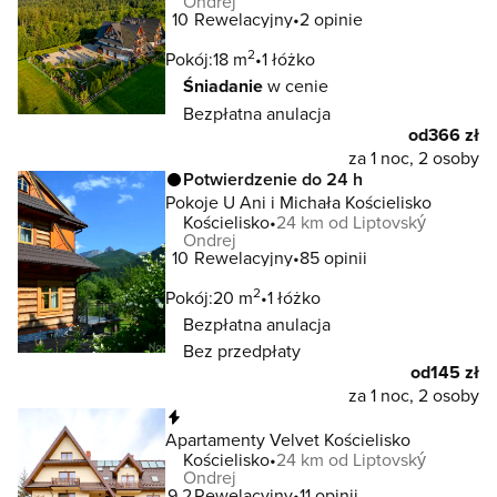
Ondrej
10
Rewelacyjny
2 opinie
2
Pokój:
18 m
1 łóżko
Śniadanie
w cenie
Bezpłatna anulacja
od
366 zł
za 1 noc, 2 osoby
Potwierdzenie do 24 h
Pokoje U Ani i Michała Kościelisko
Kościelisko
24 km od Liptovský
Ondrej
10
Rewelacyjny
85 opinii
2
Pokój:
20 m
1 łóżko
Bezpłatna anulacja
Bez przedpłaty
od
145 zł
za 1 noc, 2 osoby
Natychmiastowa rezerwacja
Apartamenty Velvet Kościelisko
Kościelisko
24 km od Liptovský
Ondrej
9.2
Rewelacyjny
11 opinii