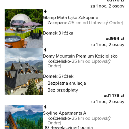
za 1 noc, 2 osoby
Natychmiastowa rezerwacja
Glamp Mała Łąka Zakopane
Zakopane
25 km od Liptovský Ondrej
Domek:
3 łóżka
od
994 zł
za 1 noc, 2 osoby
Natychmiastowa rezerwacja
Domy Mountain Premium Kościelisko
Kościelisko
25 km od Liptovský
Ondrej
Domek:
6 łóżek
Bezpłatna anulacja
Bez przedpłaty
od
1 178 zł
za 1 noc, 2 osoby
Natychmiastowa rezerwacja
Skyline Apartments A
Kościelisko
25 km od Liptovský
Ondrej
10
Rewelacyjny
1 opinia