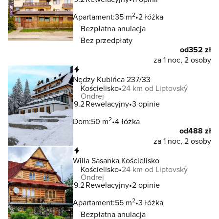
2
Apartament:
35 m
2 łóżka
Bezpłatna anulacja
Bez przedpłaty
od
352 zł
za 1 noc, 2 osoby
Natychmiastowa rezerwacja
Nędzy Kubińca 237/33
Kościelisko
24 km od Liptovský
Ondrej
9.2
Rewelacyjny
3 opinie
2
Dom:
50 m
4 łóżka
od
488 zł
za 1 noc, 2 osoby
Natychmiastowa rezerwacja
Willa Sasanka Kościelisko
Kościelisko
24 km od Liptovský
Ondrej
9.2
Rewelacyjny
2 opinie
2
Apartament:
55 m
3 łóżka
Bezpłatna anulacja