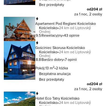
Bez przedpłaty
od
204 zł
za 1 noc, 2 osoby
Natychmiastowa rezerwacja
Apartament Pod Reglami Kościelisko
Kościelisko
24 km od Liptovský
Ondrej
9.5
Rewelacyjny
43 opinie
Natychmiastowa rezerwacja
Gościniec Skorusa Kościelisko
Kościelisko
24 km od Liptovský
Ondrej
8.8
Bardzo dobry
7 opinii
2
Pokój:
13 m
2 łóżka
Bezpłatna anulacja
Bez przedpłaty
od
204 zł
za 1 noc, 2 osoby
Natychmiastowa rezerwacja
Hotel Eco Tatry Kościelisko
Kościelisko
24 km od Liptovský