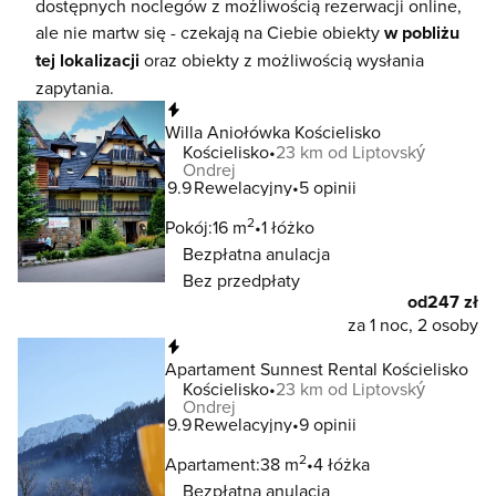
dostępnych noclegów z możliwością rezerwacji online,
ale nie martw się - czekają na Ciebie obiekty
w pobliżu
tej lokalizacji
oraz obiekty z możliwością wysłania
zapytania.
Natychmiastowa rezerwacja
Willa Aniołówka Kościelisko
Kościelisko
23 km od Liptovský
Ondrej
9.9
Rewelacyjny
5 opinii
2
Pokój:
16 m
1 łóżko
Bezpłatna anulacja
Bez przedpłaty
od
247 zł
za 1 noc, 2 osoby
Natychmiastowa rezerwacja
Apartament Sunnest Rental Kościelisko
Kościelisko
23 km od Liptovský
Ondrej
9.9
Rewelacyjny
9 opinii
2
Apartament:
38 m
4 łóżka
Bezpłatna anulacja