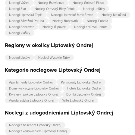
Noclegi Važec
Noclegi Braväcovo
Noclegi Štrbské Pleso
Noclegi Žiar
Noclegi Oravský Biely Potok
Noclegi Leštiny
Noclegi Liptovská Teplá
Noclegi Liptovské Matiašovce
Noclegi Malužiná
Noclegi Závažná Poruba
Noclegi Bobrovník
Noclegi Ľubeľa
Noclegi Bobrovec
Noclegi Ižipovce
Noclegi Kráľová Lehota
Noclegi Vlašky
Regiony w okolicy Liptovský Ondrej
Noclegi Liptów
Noclegi Wysokie Tatry
Kategorie noclegowe Liptovský Ondrej
Apartamenty Liptovský Ondrej
Pensjonaty Liptovský Ondrej
Domy wakacyjne Liptovský Ondrej
Hotele Liptovský Ondrej
Kwatery i pokoje Liptovský Ondrej
Domki Liptovský Ondrej
Agroturystyka Liptovský Ondrej
Wille Liptovský Ondrej
Noclegi z udogodnieniami Liptovský Ondrej
Noclegi z basenem Liptovský Ondrej
Noclegi z wyżywieniem Liptovský Ondrej