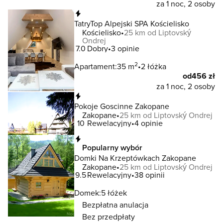
za 1 noc, 2 osoby
Natychmiastowa rezerwacja
TatryTop Alpejski SPA Kościelisko
Kościelisko
25 km od Liptovský
Ondrej
7.0
Dobry
3 opinie
2
Apartament:
35 m
2 łóżka
od
456 zł
za 1 noc, 2 osoby
Natychmiastowa rezerwacja
Pokoje Goscinne Zakopane
Zakopane
25 km od Liptovský Ondrej
10
Rewelacyjny
4 opinie
Natychmiastowa rezerwacja
Popularny wybór
Domki Na Krzeptówkach Zakopane
Zakopane
25 km od Liptovský Ondrej
9.5
Rewelacyjny
38 opinii
Domek:
5 łóżek
Bezpłatna anulacja
Bez przedpłaty