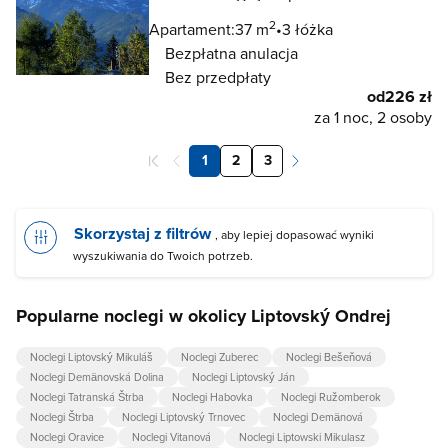
2
Apartament:
37 m
3 łóżka
Bezpłatna anulacja
Bez przedpłaty
od
226 zł
za 1 noc, 2 osoby
1
2
3
Skorzystaj z filtrów
, aby lepiej dopasować wyniki
wyszukiwania do Twoich potrzeb.
Popularne noclegi w okolicy Liptovský Ondrej
Noclegi Liptovský Mikuláš
Noclegi Zuberec
Noclegi Bešeňová
Noclegi Demänovská Dolina
Noclegi Liptovský Ján
Noclegi Tatranská Štrba
Noclegi Habovka
Noclegi Ružomberok
Noclegi Štrba
Noclegi Liptovský Trnovec
Noclegi Demänová
Noclegi Oravice
Noclegi Vitanová
Noclegi Liptowski Mikulasz