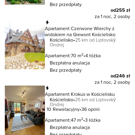
Bez przedpłaty
od
255 zł
za 1 noc, 2 osoby
Natychmiastowa rezerwacja
Apartament Czerwone Wierchy z
widokiem na Giewont Kościelisko
Kościelisko
25 km od Liptovský
Ondrej
2
Apartament:
70 m
4 łóżka
Bezpłatna anulacja
Bez przedpłaty
od
246 zł
za 1 noc, 2 osoby
Natychmiastowa rezerwacja
Apartament Krokus w Kościelisku
Kościelisko
25 km od Liptovský
Ondrej
10
Rewelacyjny
36 opinii
2
Apartament:
47 m
3 łóżka
Bezpłatna anulacja
Bez przedpłaty