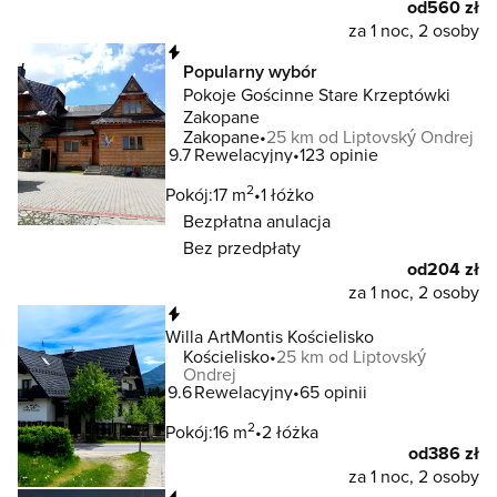
od
560 zł
za 1 noc, 2 osoby
Natychmiastowa rezerwacja
Popularny wybór
Pokoje Gościnne Stare Krzeptówki
Zakopane
Zakopane
25 km od Liptovský Ondrej
9.7
Rewelacyjny
123 opinie
2
Pokój:
17 m
1 łóżko
Bezpłatna anulacja
Bez przedpłaty
od
204 zł
za 1 noc, 2 osoby
Natychmiastowa rezerwacja
Willa ArtMontis Kościelisko
Kościelisko
25 km od Liptovský
Ondrej
9.6
Rewelacyjny
65 opinii
2
Pokój:
16 m
2 łóżka
od
386 zł
za 1 noc, 2 osoby