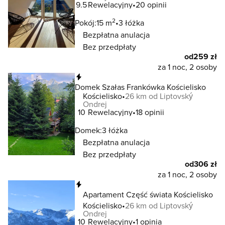
9.5
Rewelacyjny
20 opinii
2
Pokój:
15 m
3 łóżka
Bezpłatna anulacja
Bez przedpłaty
od
259 zł
za 1 noc, 2 osoby
Natychmiastowa rezerwacja
Domek Szałas Frankówka Kościelisko
Kościelisko
26 km od Liptovský
Ondrej
10
Rewelacyjny
18 opinii
Domek:
3 łóżka
Bezpłatna anulacja
Bez przedpłaty
od
306 zł
za 1 noc, 2 osoby
Natychmiastowa rezerwacja
Apartament Część świata Kościelisko
Kościelisko
26 km od Liptovský
Ondrej
10
Rewelacyjny
1 opinia