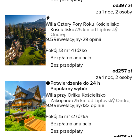
od
397 zł
za 1 noc, 2 osoby
Natychmiastowa rezerwacja
Willa Cztery Pory Roku Kościelisko
Kościelisko
25 km od Liptovský
Ondrej
9.5
Rewelacyjny
29 opinii
2
Pokój:
13 m
1 łóżko
Bezpłatna anulacja
Bez przedpłaty
od
257 zł
za 1 noc, 2 osoby
Potwierdzenie do 24 h
Popularny wybór
Willa przy Orliku Kościelisko
Zakopane
25 km od Liptovský Ondrej
9.9
Rewelacyjny
132 opinie
2
Pokój:
15 m
2 łóżka
Bezpłatna anulacja
Bez przedpłaty
od
176 zł