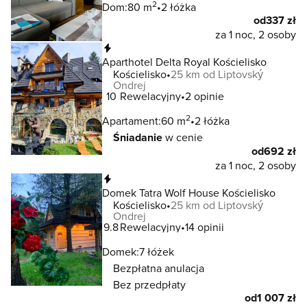
2
Dom:
80 m
2 łóżka
od
337 zł
za 1 noc, 2 osoby
Natychmiastowa rezerwacja
Aparthotel Delta Royal Kościelisko
Kościelisko
25 km od Liptovský
Ondrej
10
Rewelacyjny
2 opinie
2
Apartament:
60 m
2 łóżka
Śniadanie
w cenie
od
692 zł
za 1 noc, 2 osoby
Natychmiastowa rezerwacja
Domek Tatra Wolf House Kościelisko
Kościelisko
25 km od Liptovský
Ondrej
9.8
Rewelacyjny
14 opinii
Domek:
7 łóżek
Bezpłatna anulacja
Bez przedpłaty
od
1 007 zł