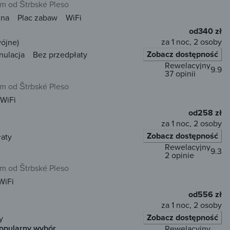
km od Štrbské Pleso
una
Plac zabaw
WiFi
od
340 zł
za 1 noc, 2 osoby
wójne)
Zobacz dostępność
nulacja
Bez przedpłaty
Rewelacyjny
9.9
37 opinii
km od Štrbské Pleso
WiFi
od
258 zł
za 1 noc, 2 osoby
Zobacz dostępność
łaty
Rewelacyjny
9.3
2 opinie
km od Štrbské Pleso
WiFi
od
556 zł
za 1 noc, 2 osoby
Zobacz dostępność
y
opularny wybór
Rewelacyjny