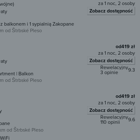
za 1 noc, 2 osoby
dwójne)
Zobacz dostępność
łaty
z balkonem i 1 sypialnią Zakopane
km od Štrbské Pleso
od
419 zł
za 1 noc, 2 osoby
Zobacz dostępność
łaty
Rewelacyjny
9.3
3 opinie
rtment | Balkon
km od Štrbské Pleso
od
419 zł
za 1 noc, 2 osoby
Zobacz dostępność
y
Rewelacyjny
9.6
110 opinii
opane
km od Štrbské Pleso
WiFi