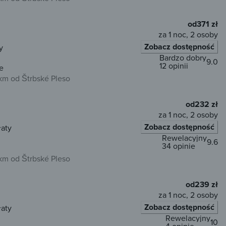
od
371 zł
za 1 noc, 2 osoby
Zobacz dostępność
y
Bardzo dobry
9.0
12 opinii
e
km od Štrbské Pleso
od
232 zł
za 1 noc, 2 osoby
Zobacz dostępność
łaty
Rewelacyjny
9.6
34 opinie
km od Štrbské Pleso
od
239 zł
za 1 noc, 2 osoby
Zobacz dostępność
łaty
Rewelacyjny
10