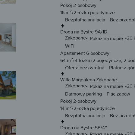
Pokój 2-osobowy
2
16 m
2 łóżka
pojedyncze
Bezpłatna anulacja
Bez przedp
Natychmiastowa rezerwacja
Droga na Bystre 9A/1D
Zakopane
20 
Pokaż na mapie
WiFi
Apartament 6-osobowy
2
64 m
4 łóżka
(2 pojedyncze, 2 po
Oferta bezzwrotna
Płatne z gór
Natychmiastowa rezerwacja
Willa Magdalena Zakopane
Zakopane
20 
Pokaż na mapie
Darmowy parking
Plac zabaw
Pokój 2-osobowy
2
14 m
2 łóżka
pojedyncze
Bezpłatna anulacja
Bez przedp
Natychmiastowa rezerwacja
Droga na Bystre 5B/4^
Zakopane
20 
Pokaż na mapie