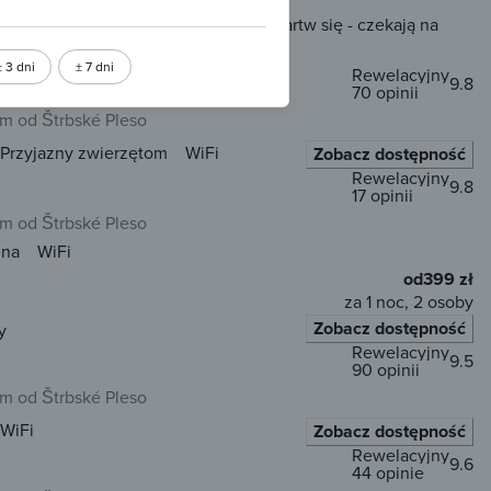
ością rezerwacji online, ale nie martw się - czekają na
ia zapytania.
± 3 dni
± 7 dni
Rewelacyjny
9.8
70 opinii
km od Štrbské Pleso
Przyjazny zwierzętom
WiFi
Zobacz dostępność
Rewelacyjny
9.8
17 opinii
km od Štrbské Pleso
una
WiFi
od
399 zł
za 1 noc, 2 osoby
Zobacz dostępność
y
Rewelacyjny
9.5
90 opinii
km od Štrbské Pleso
WiFi
Zobacz dostępność
Rewelacyjny
9.6
44 opinie