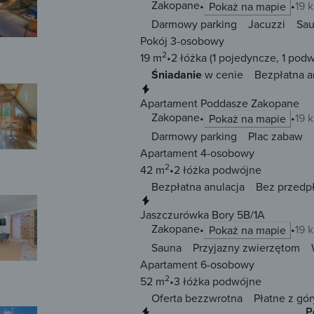
Zakopane
19 
Pokaż na mapie
Darmowy parking
Jacuzzi
Sa
Pokój 3-osobowy
2
19 m
2 łóżka
(1 pojedyncze, 1 pod
Śniadanie
w cenie
Bezpłatna a
Natychmiastowa rezerwacja
Apartament Poddasze Zakopane
Zakopane
19 
Pokaż na mapie
Darmowy parking
Plac zabaw
Apartament 4-osobowy
2
42 m
2 łóżka
podwójne
Bezpłatna anulacja
Bez przedp
Natychmiastowa rezerwacja
Jaszczurówka Bory 5B/1A
Zakopane
19 
Pokaż na mapie
Sauna
Przyjazny zwierzętom
Apartament 6-osobowy
2
52 m
3 łóżka
podwójne
Oferta bezzwrotna
Płatne z gór
Natychmiastowa rezerwacja
P