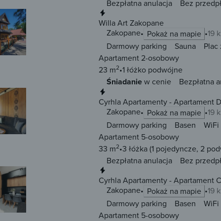
Bezpłatna anulacja
Bez przedp
Natychmiastowa rezerwacja
Willa Art Zakopane
Zakopane
19 
Pokaż na mapie
Darmowy parking
Sauna
Plac
Apartament 2-osobowy
2
23 m
1 łóżko
podwójne
Śniadanie
w cenie
Bezpłatna a
Natychmiastowa rezerwacja
Cyrhla Apartamenty - Apartament D
Zakopane
Zakopane
19 
Pokaż na mapie
Darmowy parking
Basen
WiFi
Apartament 5-osobowy
2
33 m
3 łóżka
(1 pojedyncze, 2 po
Bezpłatna anulacja
Bez przedp
Natychmiastowa rezerwacja
Cyrhla Apartamenty - Apartament C
Zakopane
19 
Pokaż na mapie
Darmowy parking
Basen
WiFi
Apartament 5-osobowy