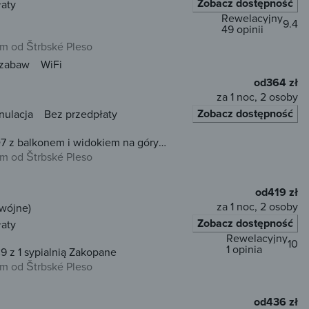
Zobacz dostępność
łaty
Rewelacyjny
9.4
49 opinii
km od Štrbské Pleso
 zabaw
WiFi
od
364 zł
za 1 noc, 2 osoby
Zobacz dostępność
nulacja
Bez przedpłaty
7 z balkonem i widokiem na góry
km od Štrbské Pleso
od
419 zł
za 1 noc, 2 osoby
dwójne)
Zobacz dostępność
łaty
Rewelacyjny
10
1 opinia
9 z 1 sypialnią Zakopane
km od Štrbské Pleso
od
436 zł