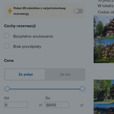
To jeszc
W lokaliz
Pokaż
85 obiektów
z natychmiastową
Ciebie o
rezerwacją
Cechy rezerwacji
Bezpłatne anulowanie
Brak przedpłaty
Cena
Za pobyt
Za noc
Od
Do
-
zł
zł