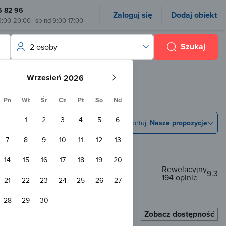
6 82 96
Zaloguj się
Dodaj obiekt
8:00-20:00 · sb-nd 9:00-17:00
Szukaj
2 osoby
Wrzesień
Pn
Wt
Śr
Cz
Pt
So
Nd
1
2
3
4
5
6
Sortuj:
Nasze propozycje
7
8
9
10
11
12
13
14
15
16
17
18
19
20
Rewelacyjny
9.3
194 opinie
21
22
23
24
25
26
27
100 m od centrum
28
29
30
zzi
Sauna
Przyjazny zwierzętom
Zobacz dostępność