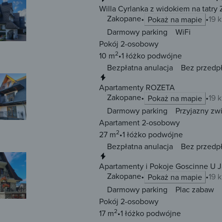
Willa Cyrlanka z widokiem na tatry
Zakopane
19 
Pokaż na mapie
Darmowy parking
WiFi
Pokój 2-osobowy
2
10 m
1 łóżko
podwójne
Bezpłatna anulacja
Bez przedp
Natychmiastowa rezerwacja
Apartamenty ROZETA
Zakopane
19 
Pokaż na mapie
Darmowy parking
Przyjazny zw
Apartament 2-osobowy
2
27 m
1 łóżko
podwójne
Bezpłatna anulacja
Bez przedp
Natychmiastowa rezerwacja
Apartamenty i Pokoje Goscinne U 
Zakopane
19 
Pokaż na mapie
Darmowy parking
Plac zabaw
Pokój 2-osobowy
2
17 m
1 łóżko
podwójne