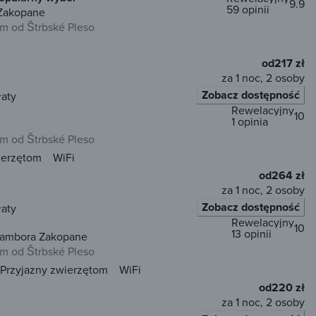
9.9
59 opinii
 Zakopane
km od Štrbské Pleso
od
217 zł
za 1 noc, 2 osoby
Zobacz dostępność
łaty
Rewelacyjny
10
1 opinia
km od Štrbské Pleso
ierzętom
WiFi
od
264 zł
za 1 noc, 2 osoby
Zobacz dostępność
łaty
Rewelacyjny
10
13 opinii
Jambora Zakopane
km od Štrbské Pleso
Przyjazny zwierzętom
WiFi
od
220 zł
za 1 noc, 2 osoby