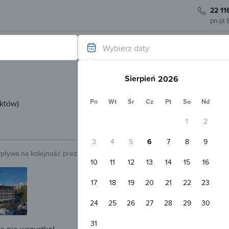
22 11
pn-pt 
Wybierz daty
Sierpień
Pn
Wt
Śr
Cz
Pt
So
Nd
ektów
)
1
2
3
4
5
6
7
8
9
wpływa na kolejność prezentowanych obiektów.
Sprawdź.
10
11
12
13
14
15
16
Potwierdzenie do 24 h
Hotel TOLIAR Štrbské Pleso
17
18
19
20
21
22
23
Štrbské Pleso
Pokaż na mapie
24
25
26
27
28
29
30
Darmowy parking
Basen
Jacu
+1 inny
31