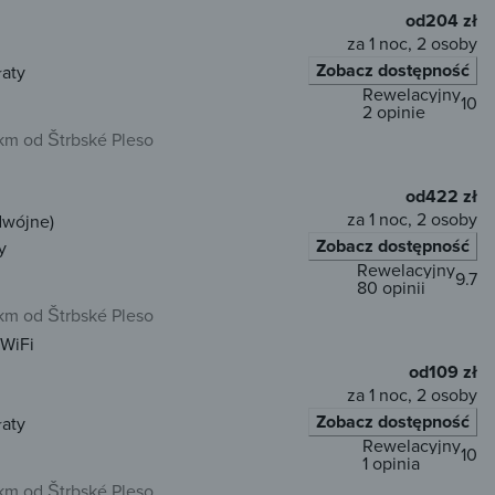
od
204 zł
za 1 noc, 2 osoby
Zobacz dostępność
łaty
Rewelacyjny
10
2 opinie
km od Štrbské Pleso
od
422 zł
za 1 noc, 2 osoby
dwójne)
Zobacz dostępność
y
Rewelacyjny
9.7
80 opinii
km od Štrbské Pleso
WiFi
od
109 zł
za 1 noc, 2 osoby
Zobacz dostępność
łaty
Rewelacyjny
10
1 opinia
km od Štrbské Pleso