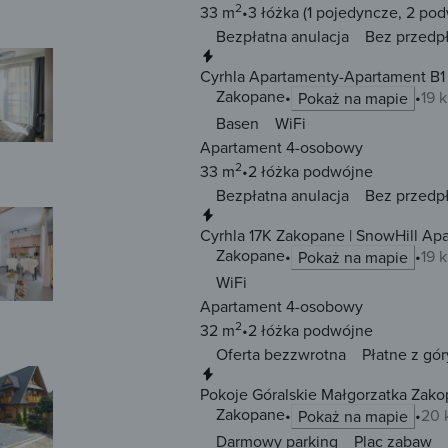
2
33 m
3 łóżka
(1 pojedyncze, 2 po
Bezpłatna anulacja
Bez przedp
Natychmiastowa rezerwacja
Cyrhla Apartamenty-Apartament B1 
Zakopane
19 
Pokaż na mapie
Basen
WiFi
Apartament 4-osobowy
2
33 m
2 łóżka
podwójne
Bezpłatna anulacja
Bez przedp
Natychmiastowa rezerwacja
Cyrhla 17K Zakopane | SnowHill Apa
Zakopane
19 
Pokaż na mapie
WiFi
Apartament 4-osobowy
2
32 m
2 łóżka
podwójne
Oferta bezzwrotna
Płatne z gór
Natychmiastowa rezerwacja
Pokoje Góralskie Małgorzatka Zak
Zakopane
20 
Pokaż na mapie
Darmowy parking
Plac zabaw