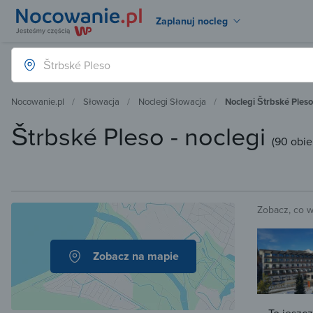
Zaplanuj nocleg
Nocowanie.pl
Słowacja
Noclegi Słowacja
Noclegi Štrbské Pleso
Štrbské Pleso - noclegi
(
90 obi
Zobacz, co 
Zobacz na mapie