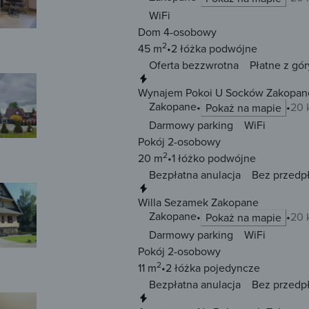
WiFi
Dom 4-osobowy
2
45 m
2 łóżka
podwójne
Oferta bezzwrotna
Płatne z gór
Natychmiastowa rezerwacja
Wynajem Pokoi U Socków Zakopan
Zakopane
20 
Pokaż na mapie
Darmowy parking
WiFi
Pokój 2-osobowy
2
20 m
1 łóżko
podwójne
Bezpłatna anulacja
Bez przedp
Natychmiastowa rezerwacja
Willa Sezamek Zakopane
Zakopane
20 
Pokaż na mapie
Darmowy parking
WiFi
Pokój 2-osobowy
2
11 m
2 łóżka
pojedyncze
Bezpłatna anulacja
Bez przedp
Natychmiastowa rezerwacja