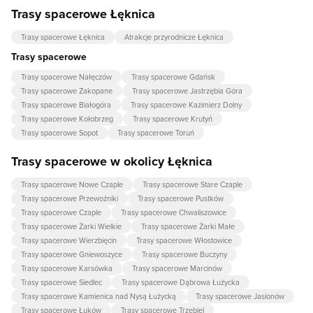
Trasy spacerowe Łęknica
Trasy spacerowe Łęknica
Atrakcje przyrodnicze Łęknica
Trasy spacerowe
Trasy spacerowe Nałęczów
Trasy spacerowe Gdańsk
Trasy spacerowe Zakopane
Trasy spacerowe Jastrzębia Góra
Trasy spacerowe Białogóra
Trasy spacerowe Kazimierz Dolny
Trasy spacerowe Kołobrzeg
Trasy spacerowe Krutyń
Trasy spacerowe Sopot
Trasy spacerowe Toruń
Trasy spacerowe w okolicy Łęknica
Trasy spacerowe Nowe Czaple
Trasy spacerowe Stare Czaple
Trasy spacerowe Przewoźniki
Trasy spacerowe Pustków
Trasy spacerowe Czaple
Trasy spacerowe Chwaliszowice
Trasy spacerowe Żarki Wielkie
Trasy spacerowe Żarki Małe
Trasy spacerowe Wierzbięcin
Trasy spacerowe Włostowice
Trasy spacerowe Gniewoszyce
Trasy spacerowe Buczyny
Trasy spacerowe Karsówka
Trasy spacerowe Marcinów
Trasy spacerowe Siedlec
Trasy spacerowe Dąbrowa Łużycka
Trasy spacerowe Kamienica nad Nysą Łużycką
Trasy spacerowe Jasionów
Trasy spacerowe Łuków
Trasy spacerowe Trzebiel