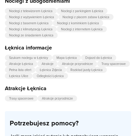
Noclegi z udogodnieniami
Noclegi z telewizorem Łęknica
Noclegi z parkingiem Łęknica
Noclegi z wyżywieniem Łęknica
Noclegi z placem zabaw Łęknica
Noclegi z basenem Łęknica
Noclegi z kominkiem Łęknica
Noclegi z klimatyzacją Łęknica
Noclegi z internetem Łęknica
Noclegi ze śniadaniem Łęknica
Łęknica informacje
Szukam noclegu w Łęknicy
Mapa Łęknica
Dojazd do Łęknica
Atrakcje Łęknica
Atrakcje
Atrakcje przyrodnicze
Trasy spacerowe
Pełna lista ofert
Łęknica Zdjecia
Rozkład jazdy Łęknica
Łęknica Ulice
Odległości Łęknica
Atrakcje Łęknica
Trasy spacerowe
Atrakcje przyrodnicze
Potrzebujesz pomocy?