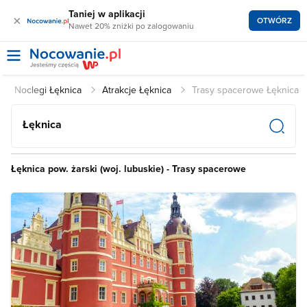
Taniej w aplikacji
×
OTWÓRZ
Nawet 20% zniżki po zalogowaniu
Noclegi Łęknica
Atrakcje Łęknica
Trasy spacerowe Łęknica
Łęknica
Łęknica pow. żarski (woj. lubuskie) - Trasy spacerowe