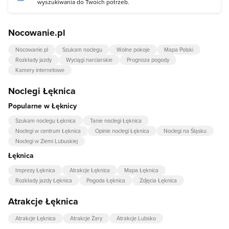
wyszukiwania do Twoich potrzeb.
Nocowanie.pl
Nocowanie.pl
Szukam noclegu
Wolne pokoje
Mapa Polski
Rozkłady jazdy
Wyciągi narciarskie
Prognoza pogody
Kamery internetowe
Noclegi Łęknica
Popularne w Łęknicy
Szukam noclegu Łęknica
Tanie noclegi Łęknica
Noclegi w centrum Łęknica
Opinie noclegi Łęknica
Noclegi na Śląsku
Noclegi w Ziemi Lubuskiej
Łęknica
Imprezy Łęknica
Atrakcje Łęknica
Mapa Łęknica
Rozkłady jazdy Łęknica
Pogoda Łęknica
Zdjęcia Łęknica
Atrakcje Łęknica
Atrakcje Łęknica
Atrakcje Żary
Atrakcje Lubsko