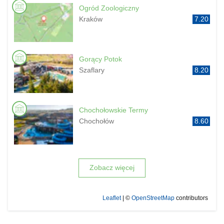
Ogród Zoologiczny
Kraków
7.20
Gorący Potok
Szaflary
8.20
Chochołowskie Termy
Chochołów
8.60
Zobacz więcej
Leaflet
| ©
OpenStreetMap
contributors