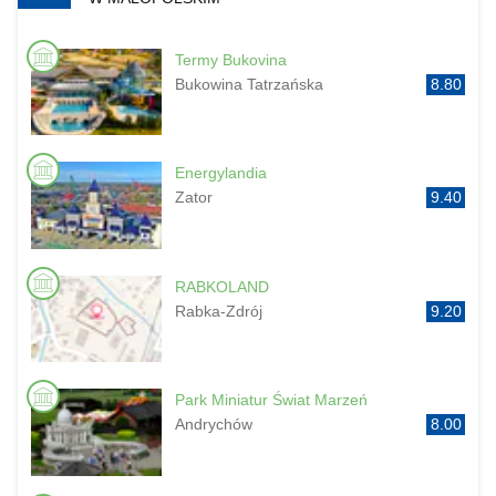
Termy Bukovina
Bukowina Tatrzańska
8.80
Energylandia
Zator
9.40
RABKOLAND
Rabka-Zdrój
9.20
Park Miniatur Świat Marzeń
Andrychów
8.00