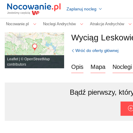
Zaplanuj nocleg
Nocowanie.pl
Noclegi Andrychów
Atrakcje Andrychów
Wyciąg Leskowiec
Wróć do oferty głównej
Leaflet
| ©
OpenStreetMap
contributors
Opis
Mapa
Noclegi
Bądź pierwszy, który