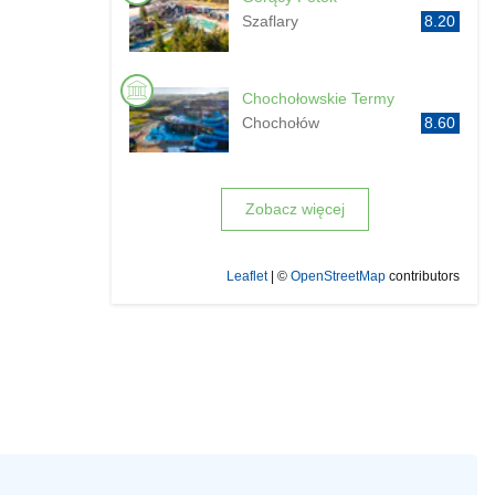
Szaflary
8.20
Chochołowskie Termy
Chochołów
8.60
Zobacz więcej
Leaflet
| ©
OpenStreetMap
contributors