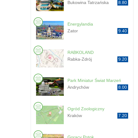
Bukowina Tatrzańska
8.80
Energylandia
Zator
9.40
RABKOLAND
Rabka-Zdrój
9.20
Park Miniatur Świat Marzeń
Andrychów
8.00
Ogród Zoologiczny
Kraków
7.20
Gorący Potok