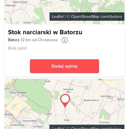
Leaflet
| ©
OpenStreetMap
contributors
Stok narciarski w Batorzu
Batorz
12 km od Chrzanowa
Brak opinii
Dodaj opinię
Leaflet
| ©
OpenStreetMap
contributors