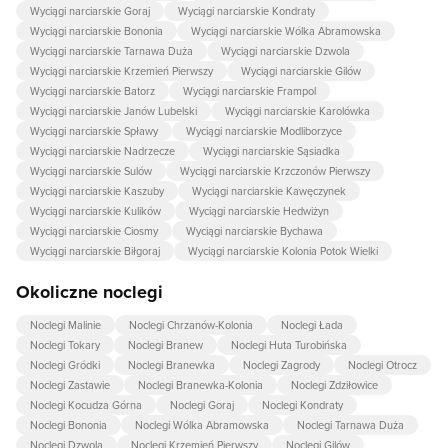
Wyciągi narciarskie Goraj
Wyciągi narciarskie Kondraty
Wyciągi narciarskie Bononia
Wyciągi narciarskie Wólka Abramowska
Wyciągi narciarskie Tarnawa Duża
Wyciągi narciarskie Dzwola
Wyciągi narciarskie Krzemień Pierwszy
Wyciągi narciarskie Gilów
Wyciągi narciarskie Batorz
Wyciągi narciarskie Frampol
Wyciągi narciarskie Janów Lubelski
Wyciągi narciarskie Karolówka
Wyciągi narciarskie Spławy
Wyciągi narciarskie Modliborzyce
Wyciągi narciarskie Nadrzecze
Wyciągi narciarskie Sąsiadka
Wyciągi narciarskie Sulów
Wyciągi narciarskie Krzczonów Pierwszy
Wyciągi narciarskie Kaszuby
Wyciągi narciarskie Kawęczynek
Wyciągi narciarskie Kulików
Wyciągi narciarskie Hedwiżyn
Wyciągi narciarskie Ciosmy
Wyciągi narciarskie Bychawa
Wyciągi narciarskie Biłgoraj
Wyciągi narciarskie Kolonia Potok Wielki
Okoliczne noclegi
Noclegi Malinie
Noclegi Chrzanów-Kolonia
Noclegi Łada
Noclegi Tokary
Noclegi Branew
Noclegi Huta Turobińska
Noclegi Gródki
Noclegi Branewka
Noclegi Zagrody
Noclegi Otrocz
Noclegi Zastawie
Noclegi Branewka-Kolonia
Noclegi Zdziłowice
Noclegi Kocudza Górna
Noclegi Goraj
Noclegi Kondraty
Noclegi Bononia
Noclegi Wólka Abramowska
Noclegi Tarnawa Duża
Noclegi Dzwola
Noclegi Krzemień Pierwszy
Noclegi Gilów