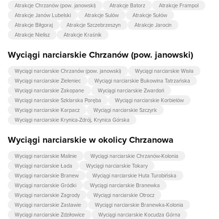
Atrakcje Chrzanów (pow. janowski)
Atrakcje Batorz
Atrakcje Frampol
Atrakcje Janów Lubelski
Atrakcje Sulów
Atrakcje Sułów
Atrakcje Biłgoraj
Atrakcje Szczebrzeszyn
Atrakcje Jarocin
Atrakcje Nielisz
Atrakcje Kraśnik
Wyciągi narciarskie Chrzanów (pow. janowski)
Wyciągi narciarskie Chrzanów (pow. janowski)
Wyciągi narciarskie Wisła
Wyciągi narciarskie Zieleniec
Wyciągi narciarskie Bukowina Tatrzańska
Wyciągi narciarskie Zakopane
Wyciągi narciarskie Zwardoń
Wyciągi narciarskie Szklarska Poręba
Wyciągi narciarskie Korbielów
Wyciągi narciarskie Karpacz
Wyciągi narciarskie Szczyrk
Wyciągi narciarskie Krynica-Zdrój, Krynica Górska
Wyciągi narciarskie w okolicy Chrzanowa
Wyciągi narciarskie Malinie
Wyciągi narciarskie Chrzanów-Kolonia
Wyciągi narciarskie Łada
Wyciągi narciarskie Tokary
Wyciągi narciarskie Branew
Wyciągi narciarskie Huta Turobińska
Wyciągi narciarskie Gródki
Wyciągi narciarskie Branewka
Wyciągi narciarskie Zagrody
Wyciągi narciarskie Otrocz
Wyciągi narciarskie Zastawie
Wyciągi narciarskie Branewka-Kolonia
Wyciągi narciarskie Zdziłowice
Wyciągi narciarskie Kocudza Górna