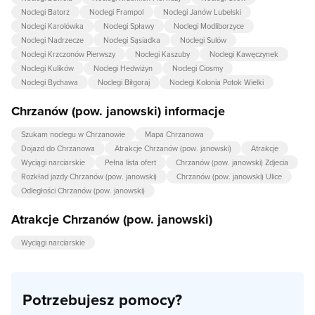
Noclegi Batorz
Noclegi Frampol
Noclegi Janów Lubelski
Noclegi Karolówka
Noclegi Spławy
Noclegi Modliborzyce
Noclegi Nadrzecze
Noclegi Sąsiadka
Noclegi Sulów
Noclegi Krzczonów Pierwszy
Noclegi Kaszuby
Noclegi Kawęczynek
Noclegi Kulików
Noclegi Hedwiżyn
Noclegi Ciosmy
Noclegi Bychawa
Noclegi Biłgoraj
Noclegi Kolonia Potok Wielki
Chrzanów (pow. janowski) informacje
Szukam noclegu w Chrzanowie
Mapa Chrzanowa
Dojazd do Chrzanowa
Atrakcje Chrzanów (pow. janowski)
Atrakcje
Wyciągi narciarskie
Pełna lista ofert
Chrzanów (pow. janowski) Zdjecia
Rozkład jazdy Chrzanów (pow. janowski)
Chrzanów (pow. janowski) Ulice
Odległości Chrzanów (pow. janowski)
Atrakcje Chrzanów (pow. janowski)
Wyciągi narciarskie
Potrzebujesz pomocy?