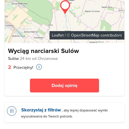
Leaflet
| ©
OpenStreetMap
contributors
Wyciąg narciarski Sulów
Sulów
24 km od Chrzanowa
2
Przeciętny!
Dodaj opinię
Skorzystaj z filtrów
, aby lepiej dopasować wyniki
wyszukiwania do Twoich potrzeb.