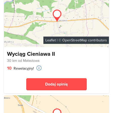
Leaflet
| ©
OpenStreetMap
contributors
Wyciąg Cieniawa II
30 km od Małastowa
10
Rewelacyjny!
Dodaj opinię