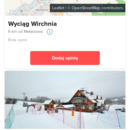
Leaflet
| ©
OpenStreetMap
contributors
Wyciąg Wirchnia
6 km od Małastowa
Brak opinii
Dodaj opinię