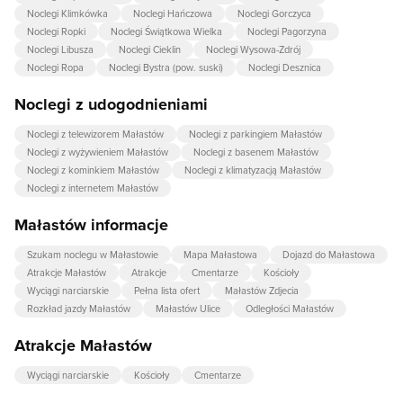
Noclegi Klimkówka
Noclegi Hańczowa
Noclegi Gorczyca
Noclegi Ropki
Noclegi Świątkowa Wielka
Noclegi Pagorzyna
Noclegi Libusza
Noclegi Cieklin
Noclegi Wysowa-Zdrój
Noclegi Ropa
Noclegi Bystra (pow. suski)
Noclegi Desznica
Noclegi z udogodnieniami
Noclegi z telewizorem Małastów
Noclegi z parkingiem Małastów
Noclegi z wyżywieniem Małastów
Noclegi z basenem Małastów
Noclegi z kominkiem Małastów
Noclegi z klimatyzacją Małastów
Noclegi z internetem Małastów
Małastów informacje
Szukam noclegu w Małastowie
Mapa Małastowa
Dojazd do Małastowa
Atrakcje Małastów
Atrakcje
Cmentarze
Kościoły
Wyciągi narciarskie
Pełna lista ofert
Małastów Zdjecia
Rozkład jazdy Małastów
Małastów Ulice
Odległości Małastów
Atrakcje Małastów
Wyciągi narciarskie
Kościoły
Cmentarze