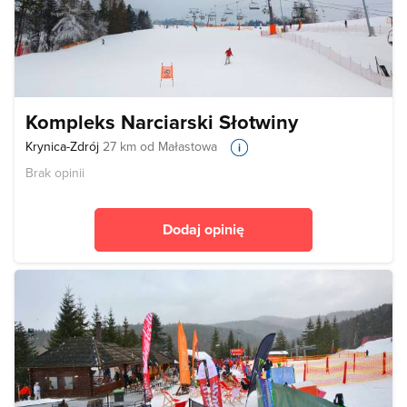
Kompleks Narciarski Słotwiny
Krynica-Zdrój
27 km od Małastowa
Brak opinii
Dodaj opinię