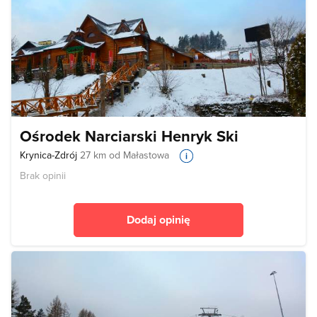
Ośrodek Narciarski Henryk Ski
Krynica-Zdrój
27 km od Małastowa
Brak opinii
Dodaj opinię