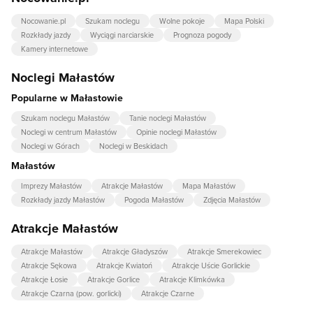
Nocowanie.pl
Szukam noclegu
Wolne pokoje
Mapa Polski
Rozkłady jazdy
Wyciągi narciarskie
Prognoza pogody
Kamery internetowe
Noclegi Małastów
Popularne w Małastowie
Szukam noclegu Małastów
Tanie noclegi Małastów
Noclegi w centrum Małastów
Opinie noclegi Małastów
Noclegi w Górach
Noclegi w Beskidach
Małastów
Imprezy Małastów
Atrakcje Małastów
Mapa Małastów
Rozkłady jazdy Małastów
Pogoda Małastów
Zdjęcia Małastów
Atrakcje Małastów
Atrakcje Małastów
Atrakcje Gładyszów
Atrakcje Smerekowiec
Atrakcje Sękowa
Atrakcje Kwiatoń
Atrakcje Uście Gorlickie
Atrakcje Łosie
Atrakcje Gorlice
Atrakcje Klimkówka
Atrakcje Czarna (pow. gorlicki)
Atrakcje Czarne