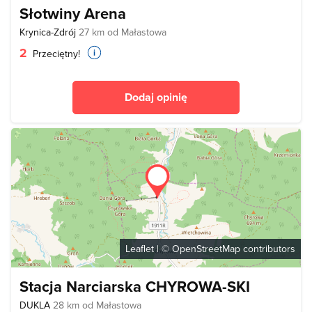
Słotwiny Arena
Krynica-Zdrój
27 km od Małastowa
2
Przeciętny!
Dodaj opinię
Leaflet
| ©
OpenStreetMap
contributors
Stacja Narciarska CHYROWA-SKI
DUKLA
28 km od Małastowa