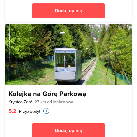
Dodaj opinię
Kolejka na Górę Parkową
Krynica-Zdrój
27 km od Małastowa
5.2
Przyzwoity!
Dodaj opinię