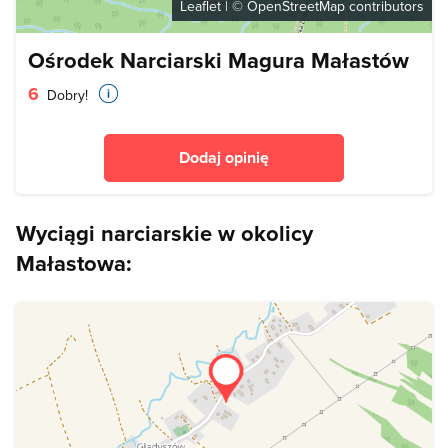
Leaflet
| ©
OpenStreetMap
contributors
Ośrodek Narciarski Magura Małastów
6
Dobry!
Dodaj opinię
Wyciągi narciarskie w okolicy
Małastowa: