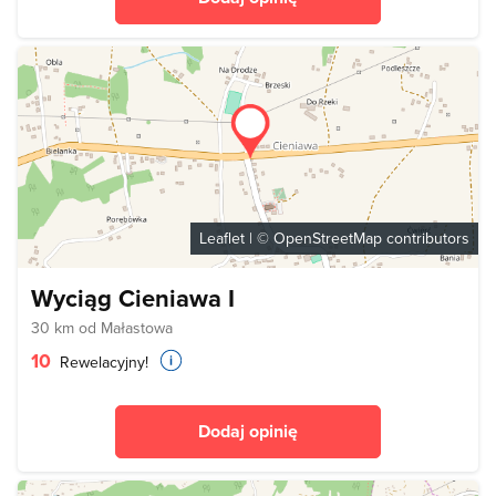
Leaflet
| ©
OpenStreetMap
contributors
Wyciąg Cieniawa I
30 km od Małastowa
10
Rewelacyjny!
Dodaj opinię