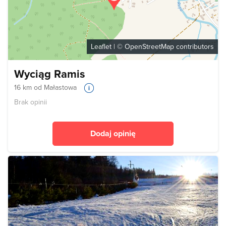
Leaflet
| ©
OpenStreetMap
contributors
Wyciąg Ramis
16 km od Małastowa
Brak opinii
Dodaj opinię