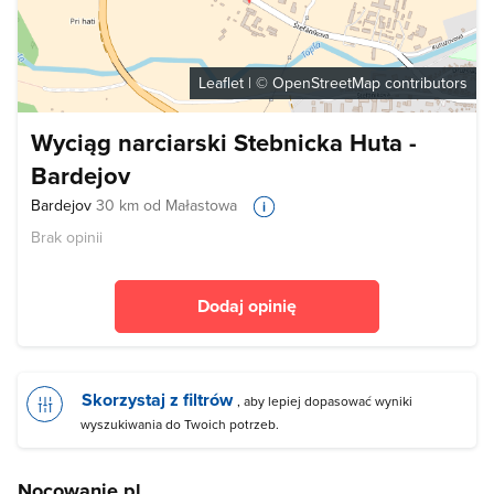
Leaflet
| ©
OpenStreetMap
contributors
Wyciąg narciarski Stebnicka Huta -
Bardejov
Bardejov
30 km od Małastowa
Brak opinii
Dodaj opinię
Skorzystaj z filtrów
, aby lepiej dopasować wyniki
wyszukiwania do Twoich potrzeb.
Nocowanie.pl