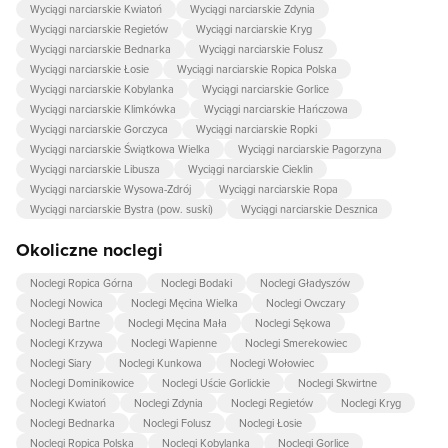
Wyciągi narciarskie Kwiatoń
Wyciągi narciarskie Zdynia
Wyciągi narciarskie Regietów
Wyciągi narciarskie Kryg
Wyciągi narciarskie Bednarka
Wyciągi narciarskie Folusz
Wyciągi narciarskie Łosie
Wyciągi narciarskie Ropica Polska
Wyciągi narciarskie Kobylanka
Wyciągi narciarskie Gorlice
Wyciągi narciarskie Klimkówka
Wyciągi narciarskie Hańczowa
Wyciągi narciarskie Gorczyca
Wyciągi narciarskie Ropki
Wyciągi narciarskie Świątkowa Wielka
Wyciągi narciarskie Pagorzyna
Wyciągi narciarskie Libusza
Wyciągi narciarskie Cieklin
Wyciągi narciarskie Wysowa-Zdrój
Wyciągi narciarskie Ropa
Wyciągi narciarskie Bystra (pow. suski)
Wyciągi narciarskie Desznica
Okoliczne noclegi
Noclegi Ropica Górna
Noclegi Bodaki
Noclegi Gładyszów
Noclegi Nowica
Noclegi Męcina Wielka
Noclegi Owczary
Noclegi Bartne
Noclegi Męcina Mała
Noclegi Sękowa
Noclegi Krzywa
Noclegi Wapienne
Noclegi Smerekowiec
Noclegi Siary
Noclegi Kunkowa
Noclegi Wołowiec
Noclegi Dominikowice
Noclegi Uście Gorlickie
Noclegi Skwirtne
Noclegi Kwiatoń
Noclegi Zdynia
Noclegi Regietów
Noclegi Kryg
Noclegi Bednarka
Noclegi Folusz
Noclegi Łosie
Noclegi Ropica Polska
Noclegi Kobylanka
Noclegi Gorlice