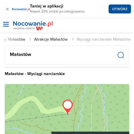
Taniej w aplikacji
×
OTWÓRZ
Nawet 20% zniżki po zalogowaniu
legi Małastów
Atrakcje Małastów
Wyciągi narciarskie Małastów
Małastów
Małastów - Wyciągi narciarskie