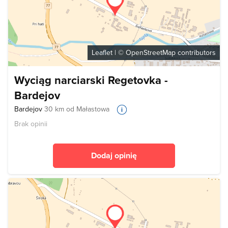
Leaflet
| ©
OpenStreetMap
contributors
Wyciąg narciarski Regetovka -
Bardejov
Bardejov
30 km od Małastowa
Brak opinii
Dodaj opinię