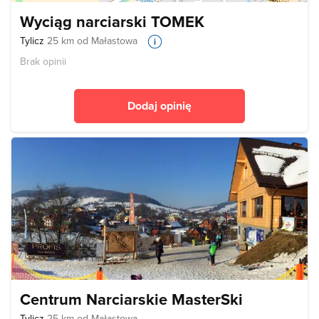
Wyciąg narciarski TOMEK
Tylicz
25 km od Małastowa
Brak opinii
Dodaj opinię
Centrum Narciarskie MasterSki
Tylicz
25 km od Małastowa