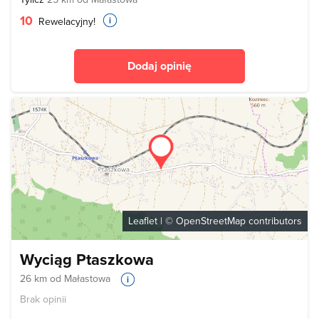
10
Rewelacyjny!
Dodaj opinię
Leaflet
| ©
OpenStreetMap
contributors
Wyciąg Ptaszkowa
26 km od Małastowa
Brak opinii