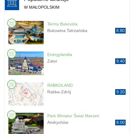
W MAŁOPOLSKIM
Termy Bukovina
Bukowina Tatrzańska
8.80
Energylandia
Zator
9.40
RABKOLAND
Rabka-Zdrój
9.20
Park Miniatur Świat Marzeń
Andrychów
8.00