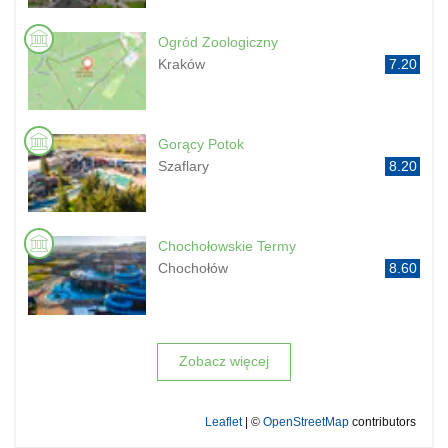
Ogród Zoologiczny
Kraków
7.20
Gorący Potok
Szaflary
8.20
Chochołowskie Termy
Chochołów
8.60
Zobacz więcej
Leaflet
| ©
OpenStreetMap
contributors