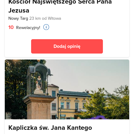
Kościół Najświętszego Serca Pana
Jezusa
Nowy Targ
23 km od Witowa
10
Rewelacyjny!
Dodaj opinię
Kapliczka św. Jana Kantego