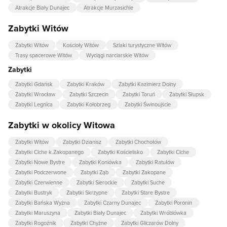
Atrakcje Biały Dunajec
Atrakcje Murzasichle
Zabytki Witów
Zabytki Witów
Kościoły Witów
Szlaki turystyczne Witów
Trasy spacerowe Witów
Wyciągi narciarskie Witów
Zabytki
Zabytki Gdańsk
Zabytki Kraków
Zabytki Kazimierz Dolny
Zabytki Wrocław
Zabytki Szczecin
Zabytki Toruń
Zabytki Słupsk
Zabytki Legnica
Zabytki Kołobrzeg
Zabytki Świnoujście
Zabytki w okolicy Witowa
Zabytki Witów
Zabytki Dzianisz
Zabytki Chochołów
Zabytki Ciche k.Zakopanego
Zabytki Kościelisko
Zabytki Ciche
Zabytki Nowe Bystre
Zabytki Koniówka
Zabytki Ratułów
Zabytki Podczerwone
Zabytki Ząb
Zabytki Zakopane
Zabytki Czerwienne
Zabytki Sierockie
Zabytki Suche
Zabytki Bustryk
Zabytki Skrzypne
Zabytki Stare Bystre
Zabytki Bańska Wyżna
Zabytki Czarny Dunajec
Zabytki Poronin
Zabytki Maruszyna
Zabytki Biały Dunajec
Zabytki Wróblówka
Zabytki Rogoźnik
Zabytki Chyżne
Zabytki Gliczarów Dolny