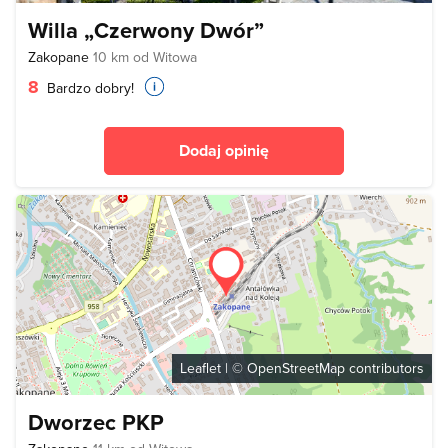
Willa „Czerwony Dwór”
Zakopane
10 km od Witowa
8
Bardzo dobry!
Dodaj opinię
Leaflet
| ©
OpenStreetMap
contributors
Dworzec PKP