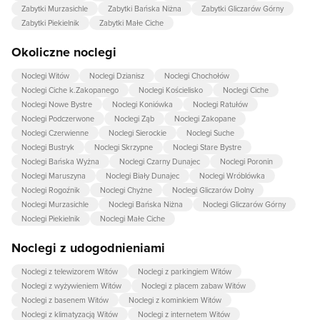
Zabytki Murzasichle
Zabytki Bańska Niżna
Zabytki Gliczarów Górny
Zabytki Piekielnik
Zabytki Małe Ciche
Okoliczne noclegi
Noclegi Witów
Noclegi Dzianisz
Noclegi Chochołów
Noclegi Ciche k.Zakopanego
Noclegi Kościelisko
Noclegi Ciche
Noclegi Nowe Bystre
Noclegi Koniówka
Noclegi Ratułów
Noclegi Podczerwone
Noclegi Ząb
Noclegi Zakopane
Noclegi Czerwienne
Noclegi Sierockie
Noclegi Suche
Noclegi Bustryk
Noclegi Skrzypne
Noclegi Stare Bystre
Noclegi Bańska Wyżna
Noclegi Czarny Dunajec
Noclegi Poronin
Noclegi Maruszyna
Noclegi Biały Dunajec
Noclegi Wróblówka
Noclegi Rogoźnik
Noclegi Chyżne
Noclegi Gliczarów Dolny
Noclegi Murzasichle
Noclegi Bańska Niżna
Noclegi Gliczarów Górny
Noclegi Piekielnik
Noclegi Małe Ciche
Noclegi z udogodnieniami
Noclegi z telewizorem Witów
Noclegi z parkingiem Witów
Noclegi z wyżywieniem Witów
Noclegi z placem zabaw Witów
Noclegi z basenem Witów
Noclegi z kominkiem Witów
Noclegi z klimatyzacją Witów
Noclegi z internetem Witów