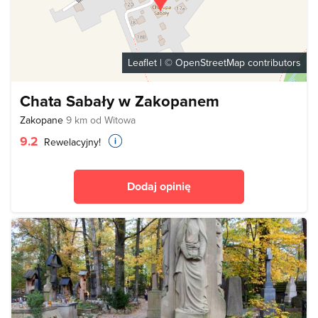
Leaflet
| ©
OpenStreetMap
contributors
Chata Sabały w Zakopanem
Zakopane
9 km od Witowa
9.2
Rewelacyjny!
Dodaj opinię