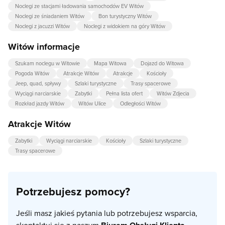
Noclegi ze stacjami ładowania samochodów EV Witów
Noclegi ze śniadaniem Witów
Bon turystyczny Witów
Noclegi z jacuzzi Witów
Noclegi z widokiem na góry Witów
Witów informacje
Szukam noclegu w Witowie
Mapa Witowa
Dojazd do Witowa
Pogoda Witów
Atrakcje Witów
Atrakcje
Kościoły
Jeep, quad, spływy
Szlaki turystyczne
Trasy spacerowe
Wyciągi narciarskie
Zabytki
Pełna lista ofert
Witów Zdjecia
Rozkład jazdy Witów
Witów Ulice
Odległości Witów
Atrakcje Witów
Zabytki
Wyciągi narciarskie
Kościoły
Szlaki turystyczne
Trasy spacerowe
Potrzebujesz pomocy?
Jeśli masz jakieś pytania lub potrzebujesz wsparcia,