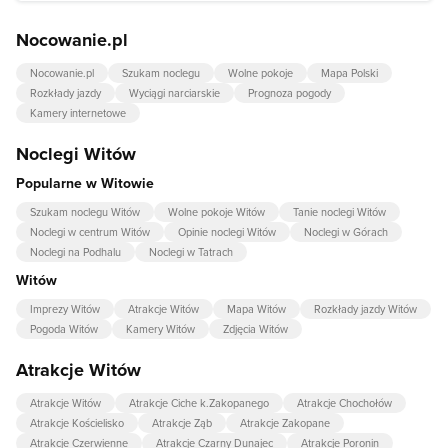
Nocowanie.pl
Nocowanie.pl
Szukam noclegu
Wolne pokoje
Mapa Polski
Rozkłady jazdy
Wyciągi narciarskie
Prognoza pogody
Kamery internetowe
Noclegi Witów
Popularne w Witowie
Szukam noclegu Witów
Wolne pokoje Witów
Tanie noclegi Witów
Noclegi w centrum Witów
Opinie noclegi Witów
Noclegi w Górach
Noclegi na Podhalu
Noclegi w Tatrach
Witów
Imprezy Witów
Atrakcje Witów
Mapa Witów
Rozkłady jazdy Witów
Pogoda Witów
Kamery Witów
Zdjęcia Witów
Atrakcje Witów
Atrakcje Witów
Atrakcje Ciche k.Zakopanego
Atrakcje Chochołów
Atrakcje Kościelisko
Atrakcje Ząb
Atrakcje Zakopane
Atrakcje Czerwienne
Atrakcje Czarny Dunajec
Atrakcje Poronin