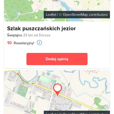
Leaflet
| ©
OpenStreetMap
contributors
Szlak puszczańskich jezior
Świętajno
23 km od Dorsze
10
Rewelacyjny!
Dodaj opinię