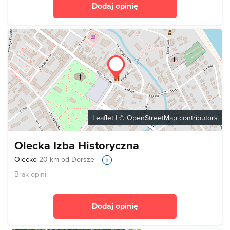
Dodaj opinię
Leaflet
| ©
OpenStreetMap
contributors
Olecka Izba Historyczna
Olecko
20 km od Dorsze
Brak opinii
Dodaj opinię