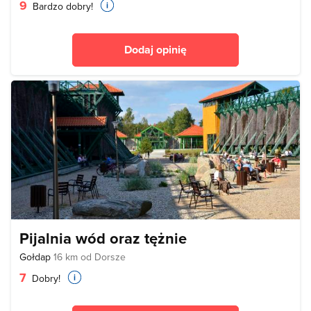
9
Bardzo dobry!
Dodaj opinię
Pijalnia wód oraz tężnie
Gołdap
16 km od Dorsze
7
Dobry!