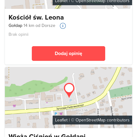
Leaflet
| ©
OpenStreetMap
contributors
Kościół św. Leona
Gołdap
14 km od Dorsze
Brak opinii
Dodaj opinię
Leaflet
| ©
OpenStreetMap
contributors
Wieża Ciśnień w Gołdapi