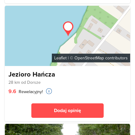
Leaflet
| ©
OpenStreetMap
contributors
Jezioro Hańcza
28 km od Dorsze
9.6
Rewelacyjny!
Dodaj opinię