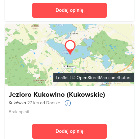
Dodaj opinię
Leaflet
| ©
OpenStreetMap
contributors
Jezioro Kukowino (Kukowskie)
Kukówko
27 km od Dorsze
Brak opinii
Dodaj opinię