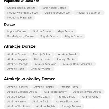
Popularne w Dorszach
Szukam noclegu Dorsze
Tanie noclegi Dorsze
Noclegi w centrum Dorsze
Opinie noclegi Dorsze
Noclegi nad Jeziorem
Noclegi na Mazurach
Dorsze
Imprezy Dorsze
Atrakcje Dorsze
Mapa Dorsze
Rozkłady jazdy Dorsze
Pogoda Dorsze
Zdjęcia Dorsze
Atrakcje Dorsze
Atrakcje Dorsze
Atrakcje Gołdap
Atrakcje Szwałk
Atrakcje Rogojny
Atrakcje Borki
Atrakcje Olecko
Atrakcje Stańczyki
Atrakcje Świętajno
Atrakcje Banie Mazurskie
Atrakcje Dudki
Atrakcje Wieliczki
Atrakcje w okolicy Dorsze
Atrakcje Pogorzel
Atrakcje Chełchy
Atrakcje Rudzie
Atrakcje Dzięgiele Oleckie
Atrakcje Borkowiny
Atrakcje Kowale Oleckie
Atrakcje Szeszki
Atrakcje Zatyki
Atrakcje Lakiele
Atrakcje Guzy
Atrakcje Nasuty
Atrakcje Babki
Atrakcje Borysowo
Atrakcje Wrotkowo
Atrakcje Regiele
Atrakcje Daniele