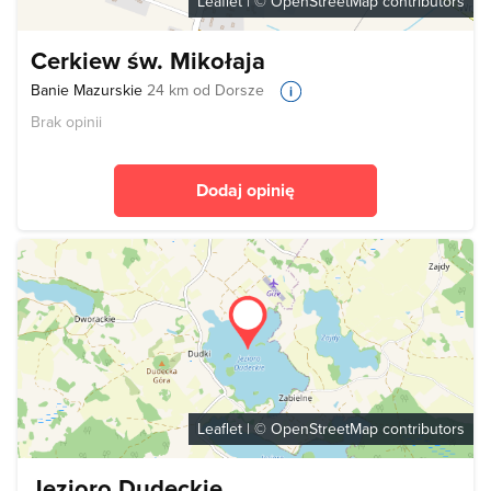
Leaflet
| ©
OpenStreetMap
contributors
Cerkiew św. Mikołaja
Banie Mazurskie
24 km od Dorsze
Brak opinii
Dodaj opinię
Leaflet
| ©
OpenStreetMap
contributors
Jezioro Dudeckie