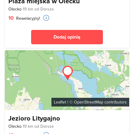
Plaża miejska w Olecku
Olecko
19 km od Dorsze
10
Rewelacyjny!
Dodaj opinię
Leaflet
| ©
OpenStreetMap
contributors
Jezioro Litygajno
Olecko
19 km od Dorsze