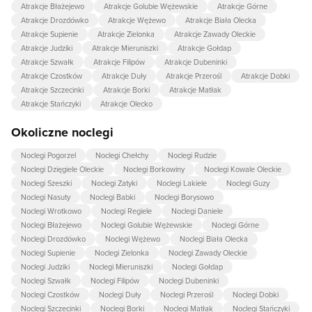
Atrakcje Błażejewo
Atrakcje Golubie Wężewskie
Atrakcje Górne
Atrakcje Drozdówko
Atrakcje Wężewo
Atrakcje Biała Olecka
Atrakcje Supienie
Atrakcje Zielonka
Atrakcje Zawady Oleckie
Atrakcje Judziki
Atrakcje Mieruniszki
Atrakcje Gołdap
Atrakcje Szwałk
Atrakcje Filipów
Atrakcje Dubeninki
Atrakcje Czostków
Atrakcje Duły
Atrakcje Przerośl
Atrakcje Dobki
Atrakcje Szczecinki
Atrakcje Borki
Atrakcje Matłak
Atrakcje Stańczyki
Atrakcje Olecko
Okoliczne noclegi
Noclegi Pogorzel
Noclegi Chełchy
Noclegi Rudzie
Noclegi Dzięgiele Oleckie
Noclegi Borkowiny
Noclegi Kowale Oleckie
Noclegi Szeszki
Noclegi Zatyki
Noclegi Lakiele
Noclegi Guzy
Noclegi Nasuty
Noclegi Babki
Noclegi Borysowo
Noclegi Wrotkowo
Noclegi Regiele
Noclegi Daniele
Noclegi Błażejewo
Noclegi Golubie Wężewskie
Noclegi Górne
Noclegi Drozdówko
Noclegi Wężewo
Noclegi Biała Olecka
Noclegi Supienie
Noclegi Zielonka
Noclegi Zawady Oleckie
Noclegi Judziki
Noclegi Mieruniszki
Noclegi Gołdap
Noclegi Szwałk
Noclegi Filipów
Noclegi Dubeninki
Noclegi Czostków
Noclegi Duły
Noclegi Przerośl
Noclegi Dobki
Noclegi Szczecinki
Noclegi Borki
Noclegi Matłak
Noclegi Stańczyki