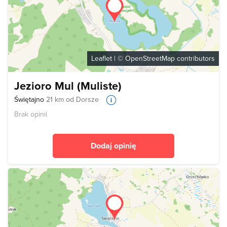
Leaflet
| ©
OpenStreetMap
contributors
Jezioro Mul (Muliste)
Świętajno
21 km od Dorsze
Brak opinii
Dodaj opinię