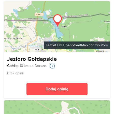
Leaflet
| ©
OpenStreetMap
contributors
Jezioro Gołdapskie
Gołdap
16 km od Dorsze
Brak opinii
Dodaj opinię