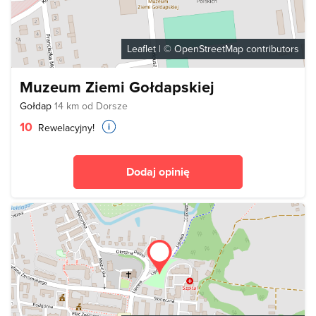
Leaflet
| ©
OpenStreetMap
contributors
Muzeum Ziemi Gołdapskiej
Gołdap
14 km od Dorsze
10
Rewelacyjny!
Dodaj opinię