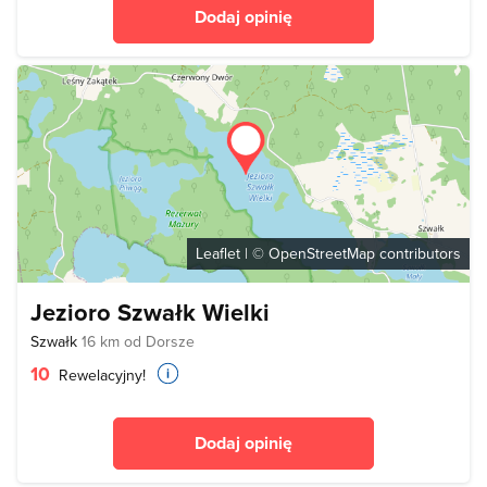
Dodaj opinię
Leaflet
| ©
OpenStreetMap
contributors
Jezioro Szwałk Wielki
Szwałk
16 km od Dorsze
10
Rewelacyjny!
Dodaj opinię