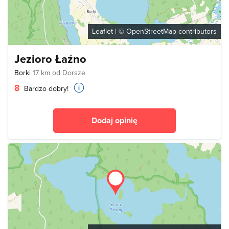
Leaflet
| ©
OpenStreetMap
contributors
Jezioro Łaźno
Borki
17 km od Dorsze
8
Bardzo dobry!
Dodaj opinię