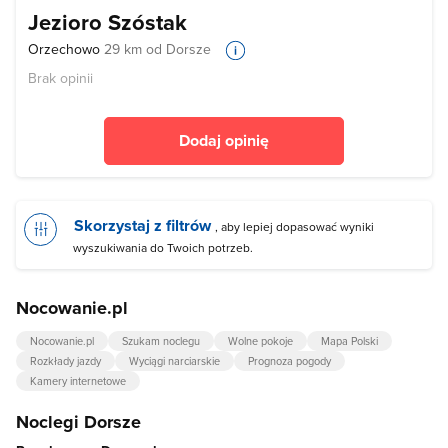
Jezioro Szóstak
Orzechowo
29 km od Dorsze
Brak opinii
Dodaj opinię
Skorzystaj z filtrów
, aby lepiej dopasować wyniki
wyszukiwania do Twoich potrzeb.
Nocowanie.pl
Nocowanie.pl
Szukam noclegu
Wolne pokoje
Mapa Polski
Rozkłady jazdy
Wyciągi narciarskie
Prognoza pogody
Kamery internetowe
Noclegi Dorsze