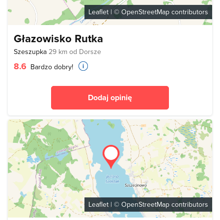
Leaflet
| ©
OpenStreetMap
contributors
Głazowisko Rutka
Szeszupka
29 km od Dorsze
8.6
Bardzo dobry!
Dodaj opinię
Leaflet
| ©
OpenStreetMap
contributors