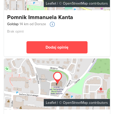
Leaflet
| ©
OpenStreetMap
contributors
Pomnik Immanuela Kanta
Gołdap
14 km od Dorsze
Brak opinii
Dodaj opinię
Leaflet
| ©
OpenStreetMap
contributors