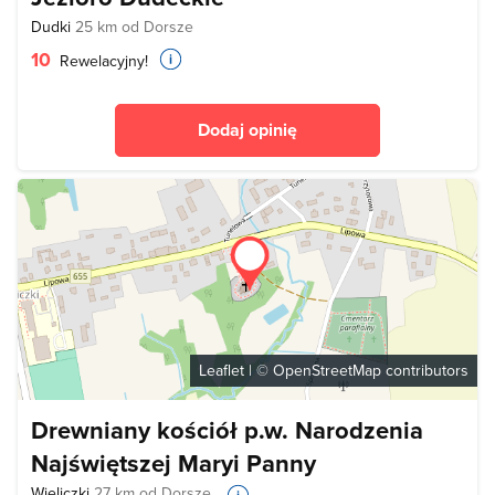
Dudki
25 km od Dorsze
10
Rewelacyjny!
Dodaj opinię
Leaflet
| ©
OpenStreetMap
contributors
Drewniany kościół p.w. Narodzenia
Najświętszej Maryi Panny
Wieliczki
27 km od Dorsze