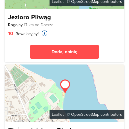
Leaflet
| ©
OpenStreetMap
contributors
Jezioro Piłwąg
Rogojny
17 km od Dorsze
10
Rewelacyjny!
Dodaj opinię
Leaflet
| ©
OpenStreetMap
contributors