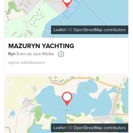
Leaflet
| ©
OpenStreetMap
contributors
MAZURYN YACHTING
Ryn
8 km od Jora Wielka
opinie zablokowane
Leaflet
| ©
OpenStreetMap
contributors