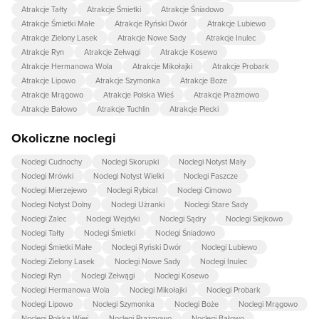
Atrakcje Tałty
Atrakcje Śmietki
Atrakcje Śniadowo
Atrakcje Śmietki Małe
Atrakcje Ryński Dwór
Atrakcje Lubiewo
Atrakcje Zielony Lasek
Atrakcje Nowe Sady
Atrakcje Inulec
Atrakcje Ryn
Atrakcje Zełwągi
Atrakcje Kosewo
Atrakcje Hermanowa Wola
Atrakcje Mikołajki
Atrakcje Probark
Atrakcje Lipowo
Atrakcje Szymonka
Atrakcje Boże
Atrakcje Mrągowo
Atrakcje Polska Wieś
Atrakcje Prażmowo
Atrakcje Bałowo
Atrakcje Tuchlin
Atrakcje Piecki
Okoliczne noclegi
Noclegi Cudnochy
Noclegi Skorupki
Noclegi Notyst Mały
Noclegi Mrówki
Noclegi Notyst Wielki
Noclegi Faszcze
Noclegi Mierzejewo
Noclegi Rybical
Noclegi Cimowo
Noclegi Notyst Dolny
Noclegi Użranki
Noclegi Stare Sady
Noclegi Zalec
Noclegi Wejdyki
Noclegi Sądry
Noclegi Siejkowo
Noclegi Tałty
Noclegi Śmietki
Noclegi Śniadowo
Noclegi Śmietki Małe
Noclegi Ryński Dwór
Noclegi Lubiewo
Noclegi Zielony Lasek
Noclegi Nowe Sady
Noclegi Inulec
Noclegi Ryn
Noclegi Zełwągi
Noclegi Kosewo
Noclegi Hermanowa Wola
Noclegi Mikołajki
Noclegi Probark
Noclegi Lipowo
Noclegi Szymonka
Noclegi Boże
Noclegi Mrągowo
Noclegi Polska Wieś
Noclegi Prażmowo
Noclegi Bałowo