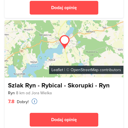
Dodaj opinię
Leaflet
| ©
OpenStreetMap
contributors
Szlak Ryn - Rybical - Skorupki - Ryn
Ryn
8 km od Jora Wielka
7.8
Dobry!
Dodaj opinię