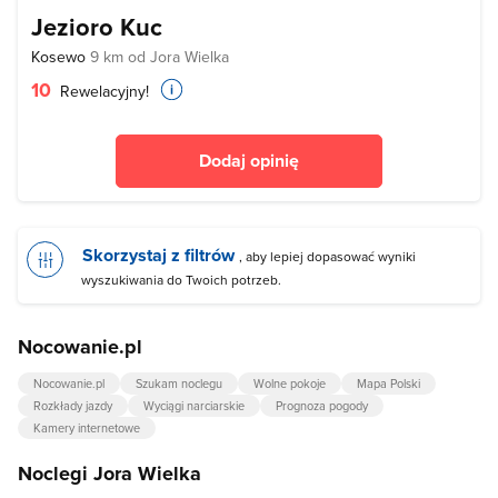
Jezioro Kuc
Kosewo
9 km od Jora Wielka
10
Rewelacyjny!
Dodaj opinię
Skorzystaj z filtrów
, aby lepiej dopasować wyniki
wyszukiwania do Twoich potrzeb.
Nocowanie.pl
Nocowanie.pl
Szukam noclegu
Wolne pokoje
Mapa Polski
Rozkłady jazdy
Wyciągi narciarskie
Prognoza pogody
Kamery internetowe
Noclegi Jora Wielka