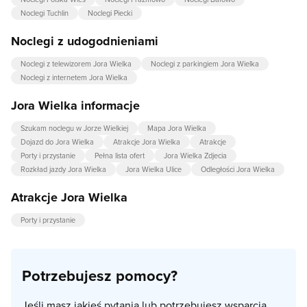
Noclegi Tuchlin
Noclegi Piecki
Noclegi z udogodnieniami
Noclegi z telewizorem Jora Wielka
Noclegi z parkingiem Jora Wielka
Noclegi z internetem Jora Wielka
Jora Wielka informacje
Szukam noclegu w Jorze Wielkiej
Mapa Jora Wielka
Dojazd do Jora Wielka
Atrakcje Jora Wielka
Atrakcje
Porty i przystanie
Pełna lista ofert
Jora Wielka Zdjecia
Rozkład jazdy Jora Wielka
Jora Wielka Ulice
Odległości Jora Wielka
Atrakcje Jora Wielka
Porty i przystanie
Potrzebujesz pomocy?
Jeśli masz jakieś pytania lub potrzebujesz wsparcia,