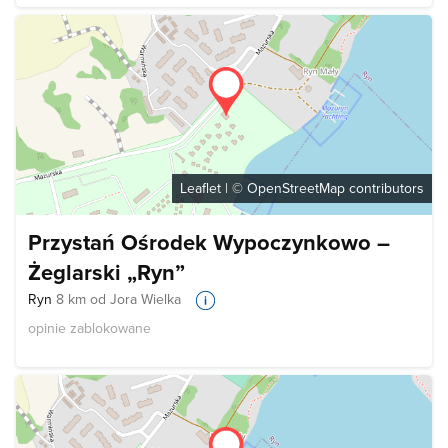
Leaflet
| ©
OpenStreetMap
contributors
Przystań Ośrodek Wypoczynkowo –
Żeglarski „Ryn”
Ryn
8 km od Jora Wielka
opinie zablokowane