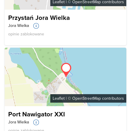
Leaflet
| ©
OpenStreetMap
contributors
Przystań Jora Wielka
Jora Wielka
opinie zablokowane
Leaflet
| ©
OpenStreetMap
contributors
Port Nawigator XXI
Jora Wielka
opinie zablokowane