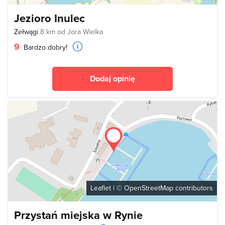
Jezioro Inulec
Zełwągi
8 km od Jora Wielka
9
Bardzo dobry!
Dodaj opinię
Leaflet
| ©
OpenStreetMap
contributors
Przystań miejska w Rynie