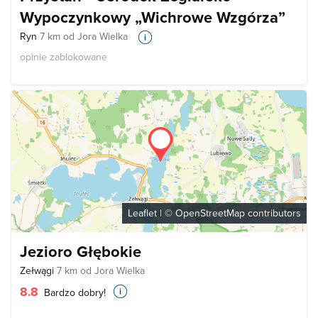
Wypoczynkowy „Wichrowe Wzgórza”
Ryn
7 km od Jora Wielka
opinie zablokowane
Leaflet
| ©
OpenStreetMap
contributors
Jezioro Głębokie
Zełwągi
7 km od Jora Wielka
8.8
Bardzo dobry!