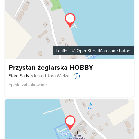
Leaflet
| ©
OpenStreetMap
contributors
Przystań żeglarska HOBBY
Stare Sady
5 km od Jora Wielka
opinie zablokowane