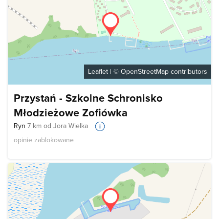
Leaflet
| ©
OpenStreetMap
contributors
Przystań - Szkolne Schronisko
Młodzieżowe Zofiówka
Ryn
7 km od Jora Wielka
opinie zablokowane