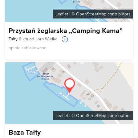
Leaflet
| ©
OpenStreetMap
contributors
Przystań żeglarska „Camping Kama”
Tałty
6 km od Jora Wielka
opinie zablokowane
Leaflet
| ©
OpenStreetMap
contributors
Baza Tałty