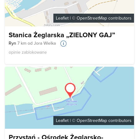
Leaflet
| ©
OpenStreetMap
contributors
Stanica Żeglarska „ZIELONY GAJ”
Ryn
7 km od Jora Wielka
opinie zablokowane
Leaflet
| ©
OpenStreetMap
contributors
Przystań - Ośrodek Żeglarsko-