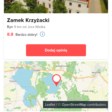
Zamek Krzyżacki
Ryn
9 km od Jora Wielka
8.8
Bardzo dobry!
Dodaj opinię
Leaflet
| ©
OpenStreetMap
contributors