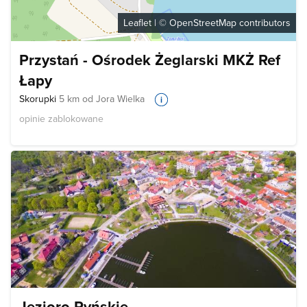
Leaflet
| ©
OpenStreetMap
contributors
Przystań - Ośrodek Żeglarski MKŻ Ref
Łapy
Skorupki
5 km od Jora Wielka
opinie zablokowane
Jezioro Ryńskie