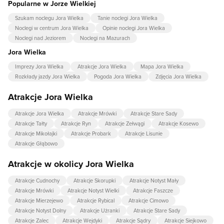
Popularne w Jorze Wielkiej
Szukam noclegu Jora Wielka
Tanie noclegi Jora Wielka
Noclegi w centrum Jora Wielka
Opinie noclegi Jora Wielka
Noclegi nad Jeziorem
Noclegi na Mazurach
Jora Wielka
Imprezy Jora Wielka
Atrakcje Jora Wielka
Mapa Jora Wielka
Rozkłady jazdy Jora Wielka
Pogoda Jora Wielka
Zdjęcia Jora Wielka
Atrakcje Jora Wielka
Atrakcje Jora Wielka
Atrakcje Mrówki
Atrakcje Stare Sady
Atrakcje Tałty
Atrakcje Ryn
Atrakcje Zełwągi
Atrakcje Kosewo
Atrakcje Mikołajki
Atrakcje Probark
Atrakcje Lisunie
Atrakcje Głąbowo
Atrakcje w okolicy Jora Wielka
Atrakcje Cudnochy
Atrakcje Skorupki
Atrakcje Notyst Mały
Atrakcje Mrówki
Atrakcje Notyst Wielki
Atrakcje Faszcze
Atrakcje Mierzejewo
Atrakcje Rybical
Atrakcje Cimowo
Atrakcje Notyst Dolny
Atrakcje Użranki
Atrakcje Stare Sady
Atrakcje Zalec
Atrakcje Wejdyki
Atrakcje Sądry
Atrakcje Siejkowo