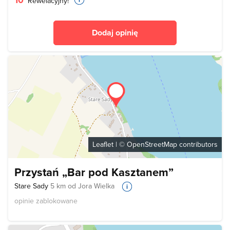
Rewelacyjny!
Dodaj opinię
Leaflet
| ©
OpenStreetMap
contributors
Przystań „Bar pod Kasztanem”
Stare Sady
5 km od Jora Wielka
opinie zablokowane