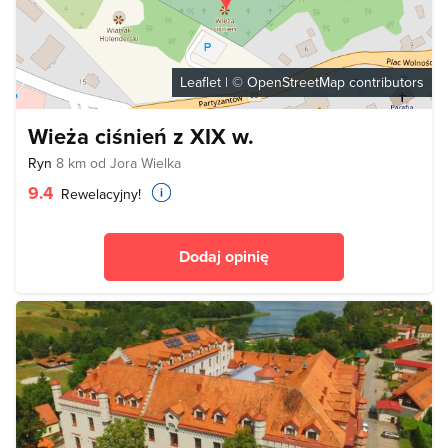
Leaflet
| ©
OpenStreetMap
contributors
Wieża ciśnień z XIX w.
Ryn
8 km od Jora Wielka
9.4
Rewelacyjny!
Dodaj opinię