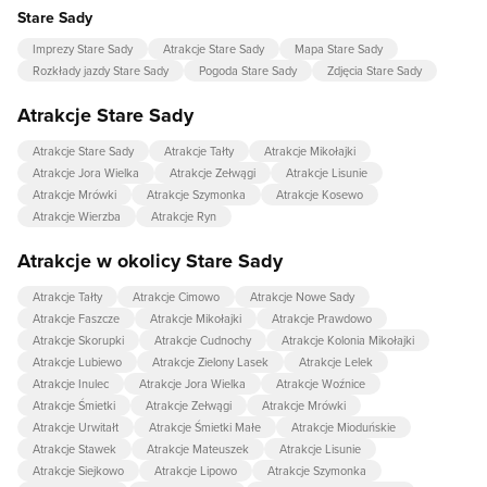
Stare Sady
Imprezy Stare Sady
Atrakcje Stare Sady
Mapa Stare Sady
Rozkłady jazdy Stare Sady
Pogoda Stare Sady
Zdjęcia Stare Sady
Atrakcje Stare Sady
Atrakcje Stare Sady
Atrakcje Tałty
Atrakcje Mikołajki
Atrakcje Jora Wielka
Atrakcje Zełwągi
Atrakcje Lisunie
Atrakcje Mrówki
Atrakcje Szymonka
Atrakcje Kosewo
Atrakcje Wierzba
Atrakcje Ryn
Atrakcje w okolicy Stare Sady
Atrakcje Tałty
Atrakcje Cimowo
Atrakcje Nowe Sady
Atrakcje Faszcze
Atrakcje Mikołajki
Atrakcje Prawdowo
Atrakcje Skorupki
Atrakcje Cudnochy
Atrakcje Kolonia Mikołajki
Atrakcje Lubiewo
Atrakcje Zielony Lasek
Atrakcje Lelek
Atrakcje Inulec
Atrakcje Jora Wielka
Atrakcje Woźnice
Atrakcje Śmietki
Atrakcje Zełwągi
Atrakcje Mrówki
Atrakcje Urwitałt
Atrakcje Śmietki Małe
Atrakcje Mioduńskie
Atrakcje Stawek
Atrakcje Mateuszek
Atrakcje Lisunie
Atrakcje Siejkowo
Atrakcje Lipowo
Atrakcje Szymonka