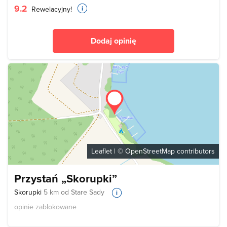
9.2
Rewelacyjny!
Dodaj opinię
Leaflet
| ©
OpenStreetMap
contributors
Przystań „Skorupki”
Skorupki
5 km od Stare Sady
opinie zablokowane