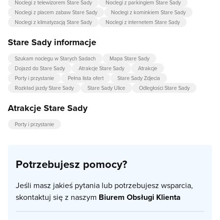
Noclegi z telewizorem Stare Sady
Noclegi z parkingiem Stare Sady
Noclegi z placem zabaw Stare Sady
Noclegi z kominkiem Stare Sady
Noclegi z klimatyzacją Stare Sady
Noclegi z internetem Stare Sady
Stare Sady informacje
Szukam noclegu w Starych Sadach
Mapa Stare Sady
Dojazd do Stare Sady
Atrakcje Stare Sady
Atrakcje
Porty i przystanie
Pełna lista ofert
Stare Sady Zdjecia
Rozkład jazdy Stare Sady
Stare Sady Ulice
Odległości Stare Sady
Atrakcje Stare Sady
Porty i przystanie
Potrzebujesz pomocy?
Jeśli masz jakieś pytania lub potrzebujesz wsparcia,
skontaktuj się z naszym
Biurem Obsługi Klienta