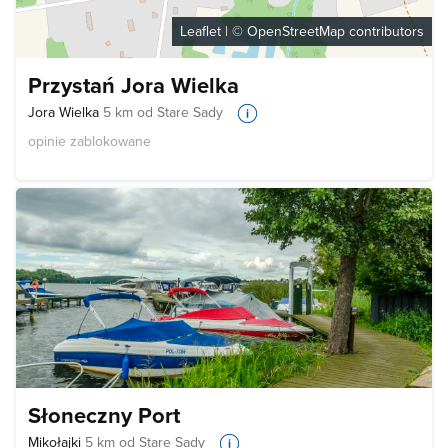
Leaflet
| ©
OpenStreetMap
contributors
Przystań Jora Wielka
Jora Wielka
5 km od Stare Sady
opinie zablokowane
Słoneczny Port
Mikołajki
5 km od Stare Sady