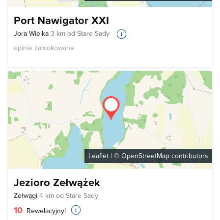
Port Nawigator XXI
Jora Wielka
3 km od Stare Sady
opinie zablokowane
Leaflet
| ©
OpenStreetMap
contributors
Jezioro Zełwążek
Zełwągi
4 km od Stare Sady
10
Rewelacyjny!