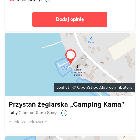
Dodaj opinię
Leaflet
| ©
OpenStreetMap
contributors
Przystań żeglarska „Camping Kama”
Tałty
2 km od Stare Sady
opinie zablokowane