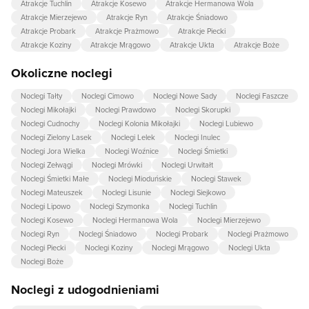
Atrakcje Tuchlin
Atrakcje Kosewo
Atrakcje Hermanowa Wola
Atrakcje Mierzejewo
Atrakcje Ryn
Atrakcje Śniadowo
Atrakcje Probark
Atrakcje Prażmowo
Atrakcje Piecki
Atrakcje Koziny
Atrakcje Mrągowo
Atrakcje Ukta
Atrakcje Boże
Okoliczne noclegi
Noclegi Tałty
Noclegi Cimowo
Noclegi Nowe Sady
Noclegi Faszcze
Noclegi Mikołajki
Noclegi Prawdowo
Noclegi Skorupki
Noclegi Cudnochy
Noclegi Kolonia Mikołajki
Noclegi Lubiewo
Noclegi Zielony Lasek
Noclegi Lelek
Noclegi Inulec
Noclegi Jora Wielka
Noclegi Woźnice
Noclegi Śmietki
Noclegi Zełwągi
Noclegi Mrówki
Noclegi Urwitałt
Noclegi Śmietki Małe
Noclegi Mioduńskie
Noclegi Stawek
Noclegi Mateuszek
Noclegi Lisunie
Noclegi Siejkowo
Noclegi Lipowo
Noclegi Szymonka
Noclegi Tuchlin
Noclegi Kosewo
Noclegi Hermanowa Wola
Noclegi Mierzejewo
Noclegi Ryn
Noclegi Śniadowo
Noclegi Probark
Noclegi Prażmowo
Noclegi Piecki
Noclegi Koziny
Noclegi Mrągowo
Noclegi Ukta
Noclegi Boże
Noclegi z udogodnieniami