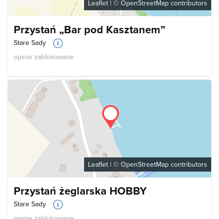
Leaflet
| ©
OpenStreetMap
contributors
Przystań „Bar pod Kasztanem”
Stare Sady
opinie zablokowane
Leaflet
| ©
OpenStreetMap
contributors
Przystań żeglarska HOBBY
Stare Sady
opinie zablokowane