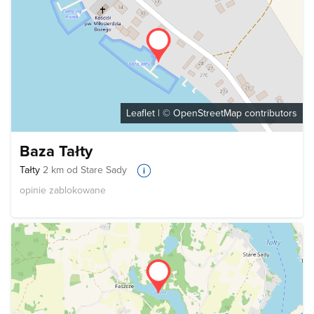
Leaflet
| ©
OpenStreetMap
contributors
Baza Tałty
Tałty
2 km od Stare Sady
opinie zablokowane