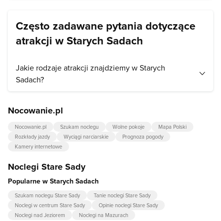
Często zadawane pytania dotyczące
atrakcji w Starych Sadach
Jakie rodzaje atrakcji znajdziemy w Starych
Sadach?
W Starych Sadach przede wszystkim znajdziemy atrakcje z
Nocowanie.pl
kategorii:
porty i przystanie
.
Nocowanie.pl
Szukam noclegu
Wolne pokoje
Mapa Polski
Rozkłady jazdy
Wyciągi narciarskie
Prognoza pogody
Kamery internetowe
Noclegi Stare Sady
Popularne w Starych Sadach
Szukam noclegu Stare Sady
Tanie noclegi Stare Sady
Noclegi w centrum Stare Sady
Opinie noclegi Stare Sady
Noclegi nad Jeziorem
Noclegi na Mazurach