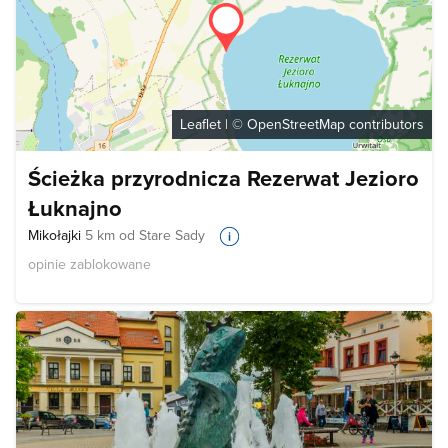
Leaflet
| ©
OpenStreetMap
contributors
Ścieżka przyrodnicza Rezerwat Jezioro
Łuknajno
Mikołajki
5 km od Stare Sady
opinie zablokowane