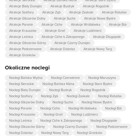
Atrakcje Sierockie
Atrakcje Bańska Niżna
Atrakcje Stare Bystre
Atrakcje Biały Dunajec
Atrakcje Bustryk
Atrakcje Rogoźnik
Atrakcje Szaflary
Atrakcje Ząb
Atrakcje Zaskale
Atrakcje Ratułów
Atrakcje Gliczarów Dolny
Atrakcje Suche
Atrakcje Nowe Bystre
Atrakcje Poronin
Atrakcje Ciche
Atrakcje Wróblówka
Atrakcje Bór
Atrakcje Krauszów
Atrakcje Groń
Atrakcje Ludźmierz
Atrakcje Leśnica
Atrakcje Ciche k.Zakopanego
Atrakcje Długopole
Atrakcje Gliczarów Górny
Atrakcje Czarny Dunajec
Atrakcje Podczerwone
Atrakcje Dzianisz
Atrakcje Nowy Targ
Atrakcje Gronków
Okoliczne noclegi
Noclegi Bańska Wyżna
Noclegi Czerwienne
Noclegi Maruszyna
Noclegi Sierockie
Noclegi Bańska Niżna
Noclegi Stare Bystre
Noclegi Biały Dunajec
Noclegi Bustryk
Noclegi Rogoźnik
Noclegi Szaflary
Noclegi Ząb
Noclegi Zaskale
Noclegi Ratułów
Noclegi Gliczarów Dolny
Noclegi Suche
Noclegi Nowe Bystre
Noclegi Poronin
Noclegi Ciche
Noclegi Wróblówka
Noclegi Bór
Noclegi Krauszów
Noclegi Groń
Noclegi Ludźmierz
Noclegi Leśnica
Noclegi Ciche k.Zakopanego
Noclegi Długopole
Noclegi Gliczarów Górny
Noclegi Czarny Dunajec
Noclegi Podczerwone
Noclegi Dzianisz
Noclegi Nowy Targ
Noclegi Gronków