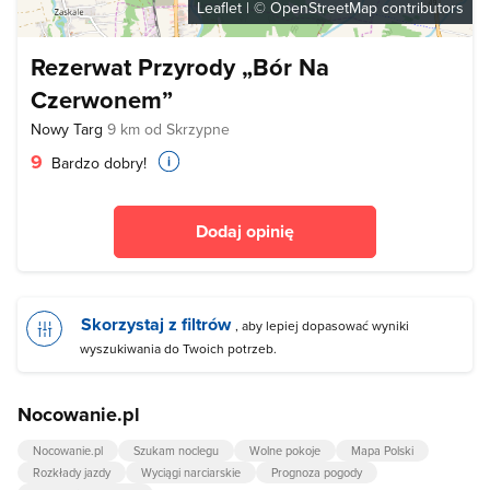
Leaflet
| ©
OpenStreetMap
contributors
Rezerwat Przyrody „Bór Na
Czerwonem”
Nowy Targ
9 km od Skrzypne
9
Bardzo dobry!
Dodaj opinię
Skorzystaj z filtrów
, aby lepiej dopasować wyniki
wyszukiwania do Twoich potrzeb.
Nocowanie.pl
Nocowanie.pl
Szukam noclegu
Wolne pokoje
Mapa Polski
Rozkłady jazdy
Wyciągi narciarskie
Prognoza pogody