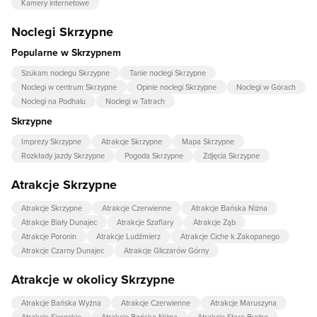
Kamery internetowe
Noclegi Skrzypne
Popularne w Skrzypnem
Szukam noclegu Skrzypne
Tanie noclegi Skrzypne
Noclegi w centrum Skrzypne
Opinie noclegi Skrzypne
Noclegi w Górach
Noclegi na Podhalu
Noclegi w Tatrach
Skrzypne
Imprezy Skrzypne
Atrakcje Skrzypne
Mapa Skrzypne
Rozkłady jazdy Skrzypne
Pogoda Skrzypne
Zdjęcia Skrzypne
Atrakcje Skrzypne
Atrakcje Skrzypne
Atrakcje Czerwienne
Atrakcje Bańska Niżna
Atrakcje Biały Dunajec
Atrakcje Szaflary
Atrakcje Ząb
Atrakcje Poronin
Atrakcje Ludźmierz
Atrakcje Ciche k.Zakopanego
Atrakcje Czarny Dunajec
Atrakcje Gliczarów Górny
Atrakcje w okolicy Skrzypne
Atrakcje Bańska Wyżna
Atrakcje Czerwienne
Atrakcje Maruszyna