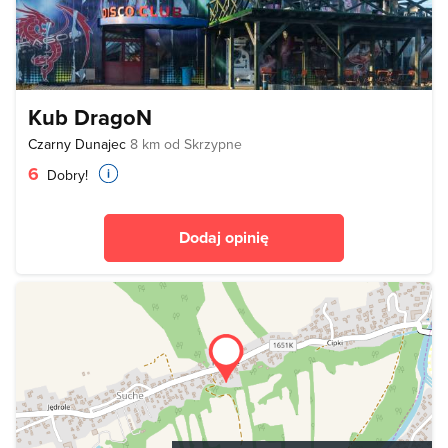
Kub DragoN
Czarny Dunajec
8 km od Skrzypne
6
Dobry!
Dodaj opinię