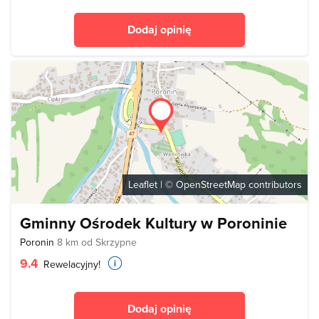
Dodaj opinię
Leaflet
| ©
OpenStreetMap
contributors
Gminny Ośrodek Kultury w Poroninie
Poronin
8 km od Skrzypne
9.4
Rewelacyjny!
Dodaj opinię