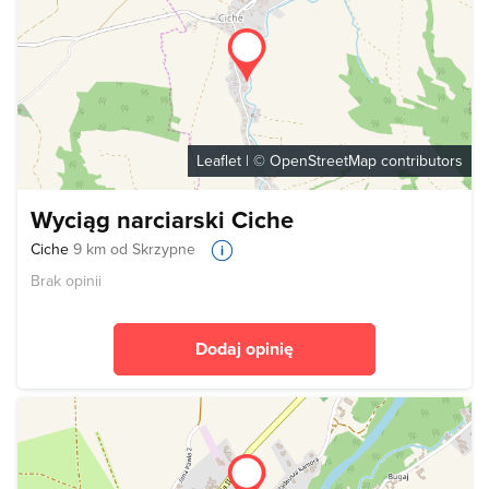
Leaflet
| ©
OpenStreetMap
contributors
Wyciąg narciarski Ciche
Ciche
9 km od Skrzypne
Brak opinii
Dodaj opinię