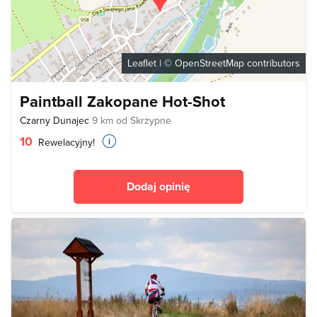
Leaflet
| ©
OpenStreetMap
contributors
Paintball Zakopane Hot-Shot
Czarny Dunajec
9 km od Skrzypne
10
Rewelacyjny!
Dodaj opinię