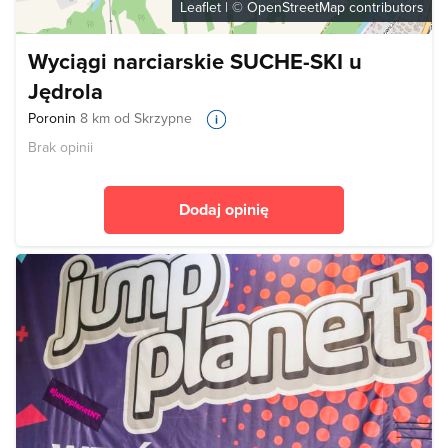
Leaflet
| ©
OpenStreetMap
contributors
Wyciągi narciarskie SUCHE-SKI u
Jędrola
Poronin
8 km od Skrzypne
Brak opinii
Dodaj opinię