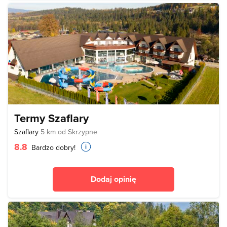
Termy Szaflary
Szaflary
5 km od Skrzypne
8.8
Bardzo dobry!
Dodaj opinię