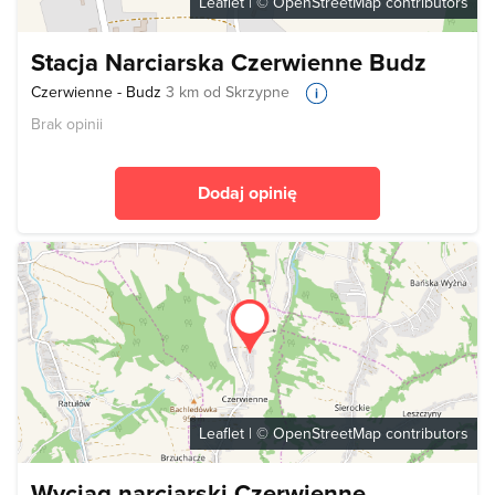
Leaflet
| ©
OpenStreetMap
contributors
Stacja Narciarska Czerwienne Budz
Czerwienne - Budz
3 km od Skrzypne
Brak opinii
Dodaj opinię
Leaflet
| ©
OpenStreetMap
contributors
Wyciąg narciarski Czerwienne