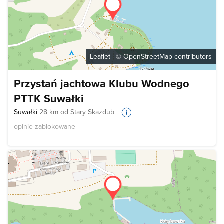
Leaflet
| ©
OpenStreetMap
contributors
Przystań jachtowa Klubu Wodnego
PTTK Suwałki
Suwałki
28 km od Stary Skazdub
opinie zablokowane