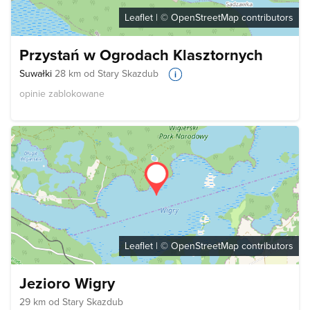
Leaflet
| ©
OpenStreetMap
contributors
Przystań w Ogrodach Klasztornych
Suwałki
28 km od Stary Skazdub
opinie zablokowane
Leaflet
| ©
OpenStreetMap
contributors
Jezioro Wigry
29 km od Stary Skazdub