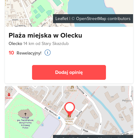
Leaflet
| ©
OpenStreetMap
contributors
Plaża miejska w Olecku
Olecko
14 km od Stary Skazdub
10
Rewelacyjny!
Dodaj opinię