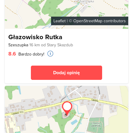
Leaflet
| ©
OpenStreetMap
contributors
Głazowisko Rutka
Szeszupka
16 km od Stary Skazdub
8.6
Bardzo dobry!
Dodaj opinię