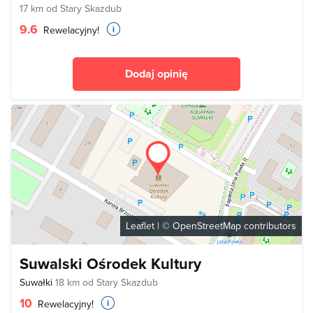
17 km od Stary Skazdub
9.6
Rewelacyjny!
Dodaj opinię
Leaflet
| ©
OpenStreetMap
contributors
Suwalski Ośrodek Kultury
Suwałki
18 km od Stary Skazdub
10
Rewelacyjny!