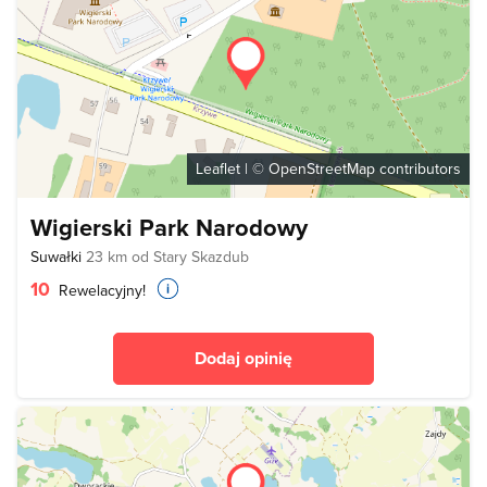
Leaflet
| ©
OpenStreetMap
contributors
Wigierski Park Narodowy
Suwałki
23 km od Stary Skazdub
10
Rewelacyjny!
Dodaj opinię