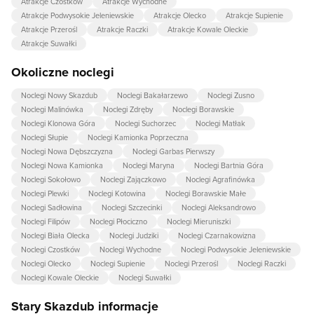
Atrakcje Czostków
Atrakcje Wychodne
Atrakcje Podwysokie Jeleniewskie
Atrakcje Olecko
Atrakcje Supienie
Atrakcje Przerośl
Atrakcje Raczki
Atrakcje Kowale Oleckie
Atrakcje Suwałki
Okoliczne noclegi
Noclegi Nowy Skazdub
Noclegi Bakałarzewo
Noclegi Zusno
Noclegi Malinówka
Noclegi Zdręby
Noclegi Borawskie
Noclegi Klonowa Góra
Noclegi Suchorzec
Noclegi Matłak
Noclegi Słupie
Noclegi Kamionka Poprzeczna
Noclegi Nowa Dębszczyzna
Noclegi Garbas Pierwszy
Noclegi Nowa Kamionka
Noclegi Maryna
Noclegi Bartnia Góra
Noclegi Sokołowo
Noclegi Zajączkowo
Noclegi Agrafinówka
Noclegi Plewki
Noclegi Kotowina
Noclegi Borawskie Małe
Noclegi Sadłowina
Noclegi Szczecinki
Noclegi Aleksandrowo
Noclegi Filipów
Noclegi Płociczno
Noclegi Mieruniszki
Noclegi Biała Olecka
Noclegi Judziki
Noclegi Czarnakowizna
Noclegi Czostków
Noclegi Wychodne
Noclegi Podwysokie Jeleniewskie
Noclegi Olecko
Noclegi Supienie
Noclegi Przerośl
Noclegi Raczki
Noclegi Kowale Oleckie
Noclegi Suwałki
Stary Skazdub informacje