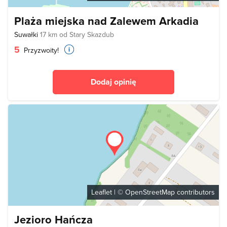
Plaża miejska nad Zalewem Arkadia
Suwałki
17 km od Stary Skazdub
5
Przyzwoity!
Dodaj opinię
Leaflet
| ©
OpenStreetMap
contributors
Jezioro Hańcza