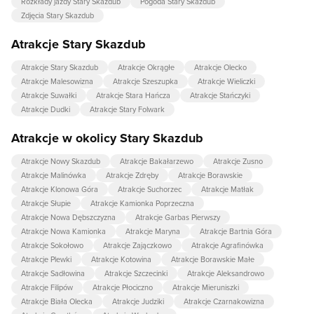
Rozkłady jazdy Stary Skazdub
Pogoda Stary Skazdub
Zdjęcia Stary Skazdub
Atrakcje Stary Skazdub
Atrakcje Stary Skazdub
Atrakcje Okrągłe
Atrakcje Olecko
Atrakcje Malesowizna
Atrakcje Szeszupka
Atrakcje Wieliczki
Atrakcje Suwałki
Atrakcje Stara Hańcza
Atrakcje Stańczyki
Atrakcje Dudki
Atrakcje Stary Folwark
Atrakcje w okolicy Stary Skazdub
Atrakcje Nowy Skazdub
Atrakcje Bakałarzewo
Atrakcje Zusno
Atrakcje Malinówka
Atrakcje Zdręby
Atrakcje Borawskie
Atrakcje Klonowa Góra
Atrakcje Suchorzec
Atrakcje Matłak
Atrakcje Słupie
Atrakcje Kamionka Poprzeczna
Atrakcje Nowa Dębszczyzna
Atrakcje Garbas Pierwszy
Atrakcje Nowa Kamionka
Atrakcje Maryna
Atrakcje Bartnia Góra
Atrakcje Sokołowo
Atrakcje Zajączkowo
Atrakcje Agrafinówka
Atrakcje Plewki
Atrakcje Kotowina
Atrakcje Borawskie Małe
Atrakcje Sadłowina
Atrakcje Szczecinki
Atrakcje Aleksandrowo
Atrakcje Filipów
Atrakcje Płociczno
Atrakcje Mieruniszki
Atrakcje Biała Olecka
Atrakcje Judziki
Atrakcje Czarnakowizna