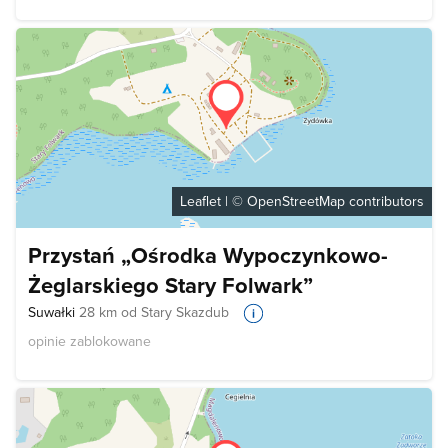
Leaflet
| ©
OpenStreetMap
contributors
Przystań „Ośrodka Wypoczynkowo-
Żeglarskiego Stary Folwark”
Suwałki
28 km od Stary Skazdub
opinie zablokowane