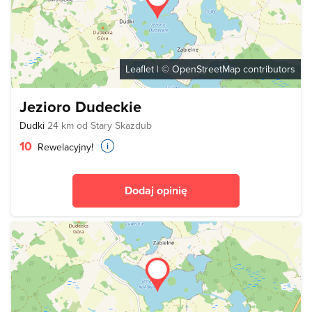
Leaflet
| ©
OpenStreetMap
contributors
Jezioro Dudeckie
Dudki
24 km od Stary Skazdub
10
Rewelacyjny!
Dodaj opinię