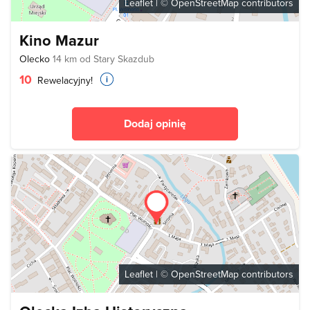
Leaflet
| ©
OpenStreetMap
contributors
Kino Mazur
Olecko
14 km od Stary Skazdub
10
Rewelacyjny!
Dodaj opinię
Leaflet
| ©
OpenStreetMap
contributors