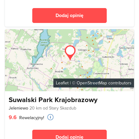
Dodaj opinię
Leaflet
| ©
OpenStreetMap
contributors
Suwalski Park Krajobrazowy
Jeleniewo
20 km od Stary Skazdub
9.6
Rewelacyjny!
Dodaj opinię