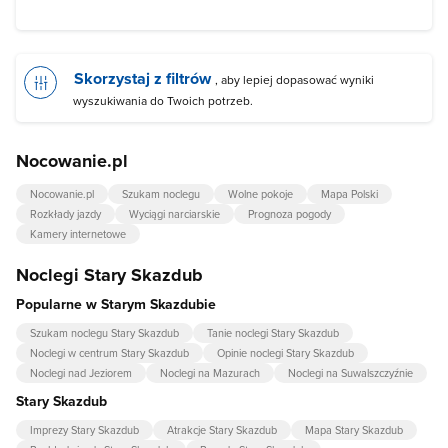
Skorzystaj z filtrów
, aby lepiej dopasować wyniki
wyszukiwania do Twoich potrzeb.
Nocowanie.pl
Nocowanie.pl
Szukam noclegu
Wolne pokoje
Mapa Polski
Rozkłady jazdy
Wyciągi narciarskie
Prognoza pogody
Kamery internetowe
Noclegi Stary Skazdub
Popularne w Starym Skazdubie
Szukam noclegu Stary Skazdub
Tanie noclegi Stary Skazdub
Noclegi w centrum Stary Skazdub
Opinie noclegi Stary Skazdub
Noclegi nad Jeziorem
Noclegi na Mazurach
Noclegi na Suwalszczyźnie
Stary Skazdub
Imprezy Stary Skazdub
Atrakcje Stary Skazdub
Mapa Stary Skazdub