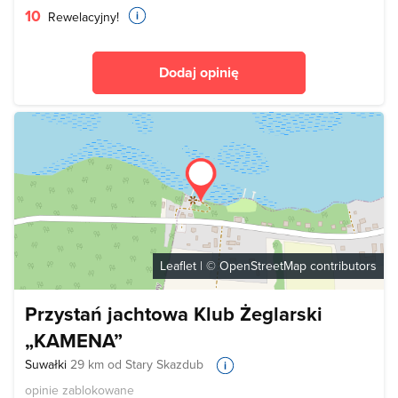
10
Rewelacyjny!
Dodaj opinię
Leaflet
| ©
OpenStreetMap
contributors
Przystań jachtowa Klub Żeglarski
„KAMENA”
Suwałki
29 km od Stary Skazdub
opinie zablokowane