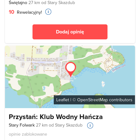
Świętajno
27 km od Stary Skazdub
10
Rewelacyjny!
Dodaj opinię
Leaflet
| ©
OpenStreetMap
contributors
Przystań: Klub Wodny Hańcza
Stary Folwark
27 km od Stary Skazdub
opinie zablokowane