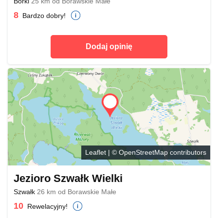
Borki
25 km od Borawskie Małe
8
Bardzo dobry!
Dodaj opinię
Leaflet
| ©
OpenStreetMap
contributors
Jezioro Szwałk Wielki
Szwałk
26 km od Borawskie Małe
10
Rewelacyjny!