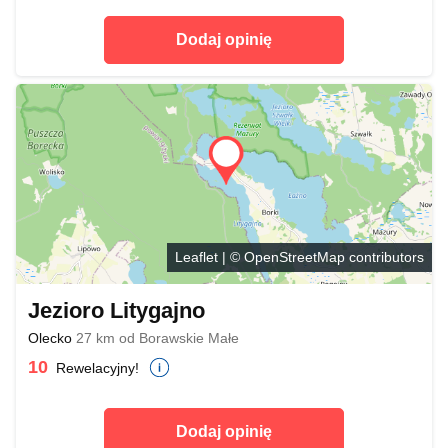
Dodaj opinię
Leaflet
| ©
OpenStreetMap
contributors
Jezioro Litygajno
Olecko
27 km od Borawskie Małe
10
Rewelacyjny!
Dodaj opinię