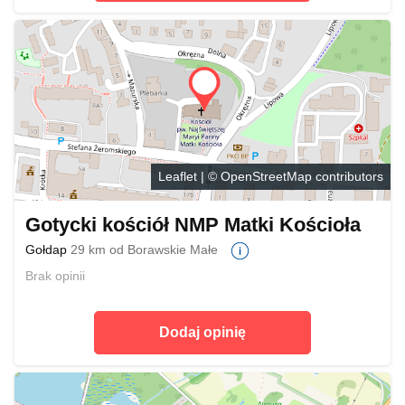
Leaflet
| ©
OpenStreetMap
contributors
Gotycki kościół NMP Matki Kościoła
Gołdap
29 km od Borawskie Małe
Brak opinii
Dodaj opinię