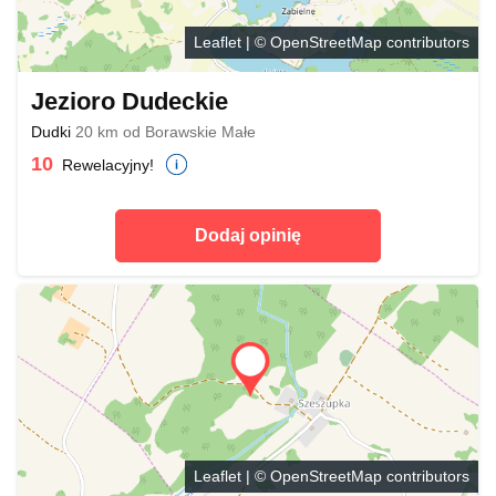
Leaflet
| ©
OpenStreetMap
contributors
Jezioro Dudeckie
Dudki
20 km od Borawskie Małe
10
Rewelacyjny!
Dodaj opinię
Leaflet
| ©
OpenStreetMap
contributors