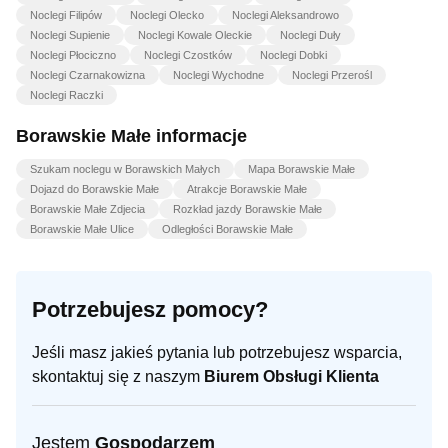
Noclegi Filipów
Noclegi Olecko
Noclegi Aleksandrowo
Noclegi Supienie
Noclegi Kowale Oleckie
Noclegi Duły
Noclegi Płociczno
Noclegi Czostków
Noclegi Dobki
Noclegi Czarnakowizna
Noclegi Wychodne
Noclegi Przerośl
Noclegi Raczki
Borawskie Małe informacje
Szukam noclegu w Borawskich Małych
Mapa Borawskie Małe
Dojazd do Borawskie Małe
Atrakcje Borawskie Małe
Borawskie Małe Zdjecia
Rozkład jazdy Borawskie Małe
Borawskie Małe Ulice
Odległości Borawskie Małe
Potrzebujesz pomocy?
Jeśli masz jakieś pytania lub potrzebujesz wsparcia,
skontaktuj się z naszym
Biurem Obsługi Klienta
Jestem
Gospodarzem