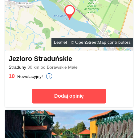
Leaflet
| ©
OpenStreetMap
contributors
Jezioro Straduńskie
Straduny
30 km od Borawskie Małe
10
Rewelacyjny!
Dodaj opinię