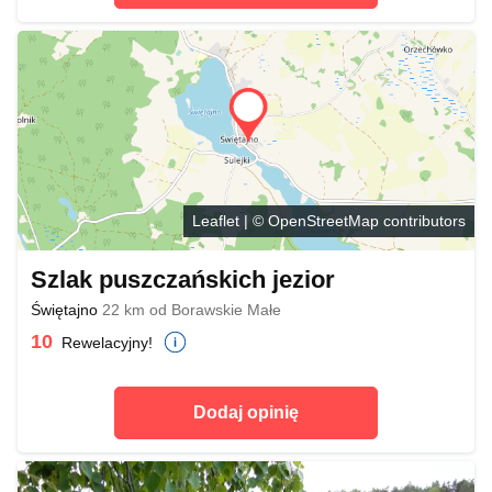
Leaflet
| ©
OpenStreetMap
contributors
Szlak puszczańskich jezior
Świętajno
22 km od Borawskie Małe
10
Rewelacyjny!
Dodaj opinię