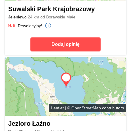
Suwalski Park Krajobrazowy
Jeleniewo
24 km od Borawskie Małe
9.6
Rewelacyjny!
Dodaj opinię
Leaflet
| ©
OpenStreetMap
contributors
Jezioro Łaźno