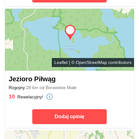
Leaflet
| ©
OpenStreetMap
contributors
Jezioro Piłwąg
Rogojny
28 km od Borawskie Małe
10
Rewelacyjny!
Dodaj opinię