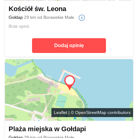
Kościół św. Leona
Gołdap
29 km od Borawskie Małe
Brak opinii
Dodaj opinię
Leaflet
| ©
OpenStreetMap
contributors
Plaża miejska w Gołdapi
Gołdap
29 km od Borawskie Małe