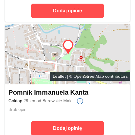
Dodaj opinię
Leaflet
| ©
OpenStreetMap
contributors
Pomnik Immanuela Kanta
Gołdap
29 km od Borawskie Małe
Brak opinii
Dodaj opinię