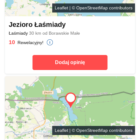
Leaflet
| ©
OpenStreetMap
contributors
Jezioro Łaśmiady
Łaśmiady
30 km od Borawskie Małe
10
Rewelacyjny!
Dodaj opinię
Leaflet
| ©
OpenStreetMap
contributors