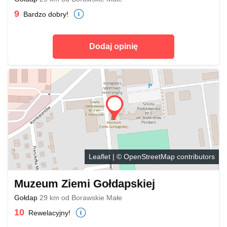
9
Bardzo dobry!
Dodaj opinię
Leaflet
| ©
OpenStreetMap
contributors
Muzeum Ziemi Gołdapskiej
Gołdap
29 km od Borawskie Małe
10
Rewelacyjny!