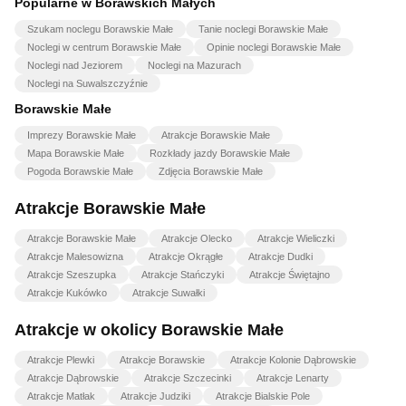
Popularne w Borawskich Małych
Szukam noclegu Borawskie Małe
Tanie noclegi Borawskie Małe
Noclegi w centrum Borawskie Małe
Opinie noclegi Borawskie Małe
Noclegi nad Jeziorem
Noclegi na Mazurach
Noclegi na Suwalszczyźnie
Borawskie Małe
Imprezy Borawskie Małe
Atrakcje Borawskie Małe
Mapa Borawskie Małe
Rozkłady jazdy Borawskie Małe
Pogoda Borawskie Małe
Zdjęcia Borawskie Małe
Atrakcje Borawskie Małe
Atrakcje Borawskie Małe
Atrakcje Olecko
Atrakcje Wieliczki
Atrakcje Malesowizna
Atrakcje Okrągłe
Atrakcje Dudki
Atrakcje Szeszupka
Atrakcje Stańczyki
Atrakcje Świętajno
Atrakcje Kukówko
Atrakcje Suwałki
Atrakcje w okolicy Borawskie Małe
Atrakcje Plewki
Atrakcje Borawskie
Atrakcje Kolonie Dąbrowskie
Atrakcje Dąbrowskie
Atrakcje Szczecinki
Atrakcje Lenarty
Atrakcje Matłak
Atrakcje Judziki
Atrakcje Bialskie Pole