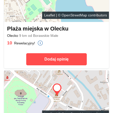
Leaflet
| ©
OpenStreetMap
contributors
Plaża miejska w Olecku
Olecko
9 km od Borawskie Małe
10
Rewelacyjny!
Dodaj opinię