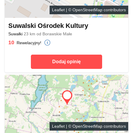
Leaflet
| ©
OpenStreetMap
contributors
Suwalski Ośrodek Kultury
Suwałki
23 km od Borawskie Małe
10
Rewelacyjny!
Dodaj opinię
Leaflet
| ©
OpenStreetMap
contributors