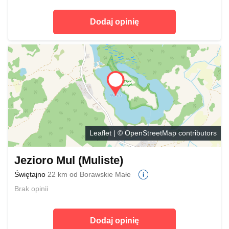
Dodaj opinię
Leaflet
| ©
OpenStreetMap
contributors
Jezioro Mul (Muliste)
Świętajno
22 km od Borawskie Małe
Brak opinii
Dodaj opinię