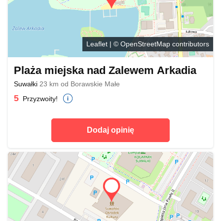
Leaflet
| ©
OpenStreetMap
contributors
Plaża miejska nad Zalewem Arkadia
Suwałki
23 km od Borawskie Małe
5
Przyzwoity!
Dodaj opinię