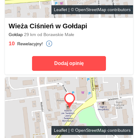
Leaflet
| ©
OpenStreetMap
contributors
Wieża Ciśnień w Gołdapi
Gołdap
29 km od Borawskie Małe
10
Rewelacyjny!
Dodaj opinię
Leaflet
| ©
OpenStreetMap
contributors