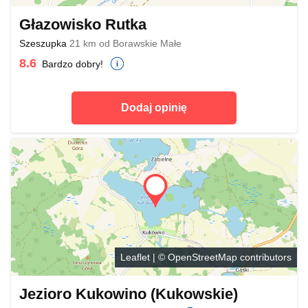
Głazowisko Rutka
Szeszupka
21 km od Borawskie Małe
8.6
Bardzo dobry!
Dodaj opinię
Leaflet
| ©
OpenStreetMap
contributors
Jezioro Kukowino (Kukowskie)