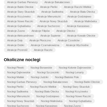
Atrakcje Garbas Pierwszy
Atrakcje Bakałarzewo
Atrakcje Babki Oleckie
Atrakcje Pieńki
Atrakcje Raczki Wielkie
Atrakcje Stary Skazdub
Atrakcje Sadłowina
Atrakcje Biała Olecka
Atrakcje Krzyżewko
Atrakcje Mieruniszki
Atrakcje Godziejewo
Atrakcje Nowe Raczki
Atrakcje Nowy Skazdub
Atrakcje Malinówka
Atrakcje Gębalówka
Atrakcje Suchorzec
Atrakcje Karasiewo
Atrakcje Zusno
Atrakcje Filipów
Atrakcje Olecko
Atrakcje Aleksandrowo
Atrakcje Supienie
Atrakcje Kowale Oleckie
Atrakcje Duły
Atrakcje Płociczno
Atrakcje Czostków
Atrakcje Dobki
Atrakcje Czarnakowizna
Atrakcje Wychodne
Atrakcje Przerośl
Atrakcje Raczki
Okoliczne noclegi
Noclegi Plewki
Noclegi Borawskie
Noclegi Kolonie Dąbrowskie
Noclegi Dąbrowskie
Noclegi Szczecinki
Noclegi Lenarty
Noclegi Matłak
Noclegi Judziki
Noclegi Bialskie Pole
Noclegi Garbas Pierwszy
Noclegi Bakałarzewo
Noclegi Babki Oleckie
Noclegi Pieńki
Noclegi Raczki Wielkie
Noclegi Stary Skazdub
Noclegi Sadłowina
Noclegi Biała Olecka
Noclegi Krzyżewko
Noclegi Mieruniszki
Noclegi Godziejewo
Noclegi Nowe Raczki
Noclegi Nowy Skazdub
Noclegi Malinówka
Noclegi Gębalówka
Noclegi Suchorzec
Noclegi Karasiewo
Noclegi Zusno