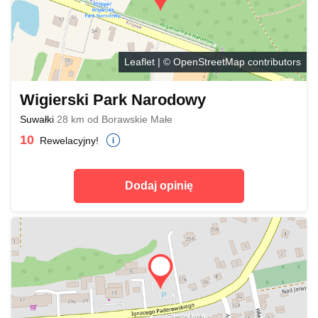
Leaflet
| ©
OpenStreetMap
contributors
Wigierski Park Narodowy
Suwałki
28 km od Borawskie Małe
10
Rewelacyjny!
Dodaj opinię