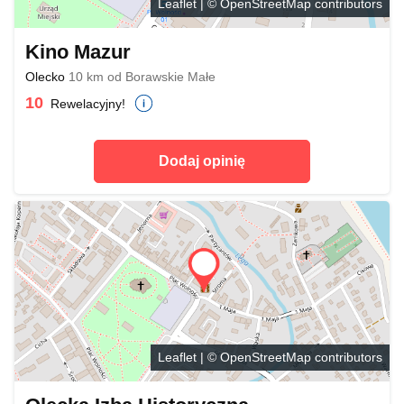
Leaflet
| ©
OpenStreetMap
contributors
Kino Mazur
Olecko
10 km od Borawskie Małe
10
Rewelacyjny!
Dodaj opinię
Leaflet
| ©
OpenStreetMap
contributors