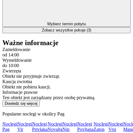
Wybierz termin pobytu
Zobacz wszystkie pokoje (3)
Ważne informacje
Zameldowanie
od 14:00
Wymeldowanie
do 10:00
Zwierzęta
Obiekt nie przyjmuje zwierząt.
Kaucja zwrotna
Obiekt nie pobiera kaucji.
Informacje prawne
Ten obiekt jest zarządzany przez osobę prywatną.
Dowiedz się więcej
Popularne noclegi w okolicy Pag
Noclegi
Noclegi
Noclegi
Noclegi
Noclegi
Noclegi
Noclegi
Noclegi
Nocl
Pag
Vir
Privlaka
Novalja
Nin
Povljana
Zaton
Vrsi
Mand