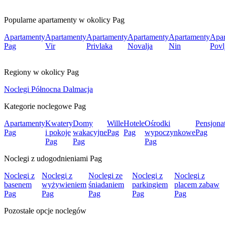
Popularne apartamenty w okolicy Pag
Apartamenty
Apartamenty
Apartamenty
Apartamenty
Apartamenty
Apar
Pag
Vir
Privlaka
Novalja
Nin
Povl
Regiony w okolicy Pag
Noclegi Północna Dalmacja
Kategorie noclegowe Pag
Apartamenty
Kwatery
Domy
Wille
Hotele
Ośrodki
Pensjona
Pag
i pokoje
wakacyjne
Pag
Pag
wypoczynkowe
Pag
Pag
Pag
Pag
Noclegi z udogodnieniami Pag
Noclegi z
Noclegi z
Noclegi ze
Noclegi z
Noclegi z
basenem
wyżywieniem
śniadaniem
parkingiem
placem zabaw
Pag
Pag
Pag
Pag
Pag
Pozostałe opcje noclegów