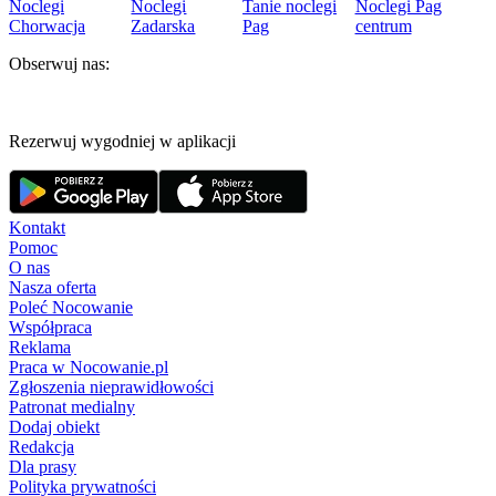
Noclegi
Noclegi
Tanie noclegi
Noclegi Pag
Chorwacja
Zadarska
Pag
centrum
Obserwuj nas:
Rezerwuj wygodniej w aplikacji
Kontakt
Pomoc
O nas
Nasza oferta
Poleć Nocowanie
Współpraca
Reklama
Praca w Nocowanie.pl
Zgłoszenia nieprawidłowości
Patronat medialny
Dodaj obiekt
Redakcja
Dla prasy
Polityka prywatności