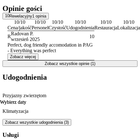
Opinie gości
10
Rewelacyjny
1
opinia
10
/10
10
/10
10
/10
10
/10
10
/10
10
/10
Cena/jakość
Personel
Czystość
Udogodnienia
Restauracja
Lokalizacja
Radovan P.
R
10
wrzesień 2025
Perfect, dog friendly accomodation in PAG
- Everything was perfect
Zobacz więcej
Zobacz wszystkie opinie (1)
Udogodnienia
Przyjazny zwierzętom
Wybierz daty
Wybierz daty
Klimatyzacja
Zobacz wszystkie udogodnienia (3)
Usługi