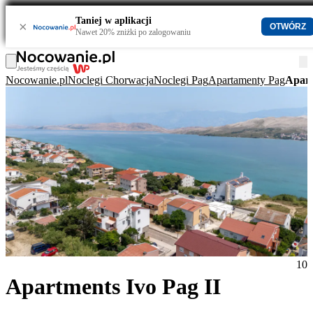
Taniej w aplikacji
×
OTWÓRZ
Nawet 20% zniżki po zalogowaniu
Nocowanie.pl
Noclegi Chorwacja
Noclegi Pag
Apartamenty Pag
Apart
10
Apartments Ivo Pag II