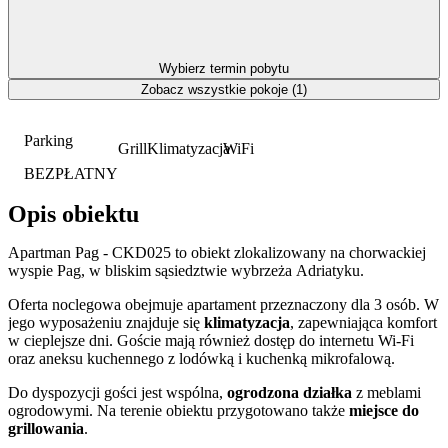
Wybierz termin pobytu
Zobacz wszystkie pokoje (1)
Parking
Grill
Klimatyzacja
WiFi
BEZPŁATNY
Opis obiektu
Apartman Pag - CKD025 to obiekt zlokalizowany na chorwackiej
wyspie Pag, w bliskim sąsiedztwie wybrzeża Adriatyku.
Oferta noclegowa obejmuje apartament przeznaczony dla 3 osób. W
jego wyposażeniu znajduje się
klimatyzacja
, zapewniająca komfort
w cieplejsze dni. Goście mają również dostęp do internetu Wi-Fi
oraz aneksu kuchennego z lodówką i kuchenką mikrofalową.
Do dyspozycji gości jest wspólna,
ogrodzona działka
z meblami
ogrodowymi. Na terenie obiektu przygotowano także
miejsce do
grillowania
.