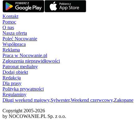
Kontakt
Pomoc
O nas
Nasza oferta
Poleć Nocowanie
Współpraca
Reklama
Praca w Nocowanie.pl
Zgłoszenia nieprawidłowości
Patronat medialny
Dodaj obiekt
Redakcja
Dla prasy
Polityka prywatności
Regulaminy
Długi weekend majowy
,
Sylwester
,
Weekend czerwcowy
,
Zakopane
Copyright 2005-
2026
by NOCOWANIE.PL Sp. z o.o.