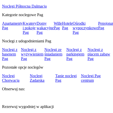
Noclegi Północna Dalmacja
Kategorie noclegowe Pag
Apartamenty
Kwatery
Domy
Wille
Hotele
Ośrodki
Pensjona
Pag
i pokoje
wakacyjne
Pag
Pag
wypoczynkowe
Pag
Pag
Pag
Pag
Noclegi z udogodnieniami Pag
Noclegi z
Noclegi z
Noclegi ze
Noclegi z
Noclegi z
basenem
wyżywieniem
śniadaniem
parkingiem
placem zabaw
Pag
Pag
Pag
Pag
Pag
Pozostałe opcje noclegów
Noclegi
Noclegi
Tanie noclegi
Noclegi Pag
Chorwacja
Zadarska
Pag
centrum
Obserwuj nas:
Rezerwuj wygodniej w aplikacji