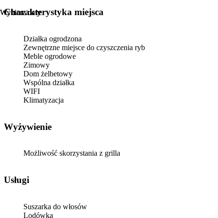
Charakterystyka miejsca
Wybierz daty
Wybierz daty
Działka ogrodzona
Zewnętrzne miejsce do czyszczenia ryb
Meble ogrodowe
Zimowy
Dom żelbetowy
Wspólna działka
WIFI
Klimatyzacja
Wyżywienie
Możliwość skorzystania z grilla
Usługi
Suszarka do włosów
Lodówka