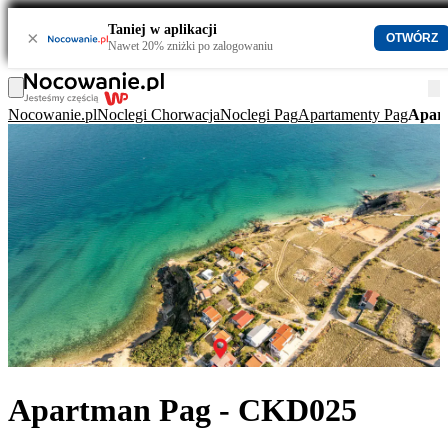
Taniej w aplikacji
×
OTWÓRZ
Nawet 20% zniżki po zalogowaniu
Nocowanie.pl
Noclegi Chorwacja
Noclegi Pag
Apartamenty Pag
Apar
Apartman Pag - CKD025