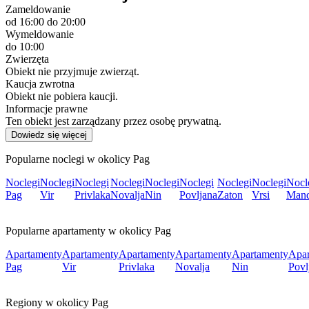
Zameldowanie
od 16:00
do 20:00
Wymeldowanie
do 10:00
Zwierzęta
Obiekt nie przyjmuje zwierząt.
Kaucja zwrotna
Obiekt nie pobiera kaucji.
Informacje prawne
Ten obiekt jest zarządzany przez osobę prywatną.
Dowiedz się więcej
Popularne noclegi w okolicy Pag
Noclegi
Noclegi
Noclegi
Noclegi
Noclegi
Noclegi
Noclegi
Noclegi
Nocl
Pag
Vir
Privlaka
Novalja
Nin
Povljana
Zaton
Vrsi
Mand
Popularne apartamenty w okolicy Pag
Apartamenty
Apartamenty
Apartamenty
Apartamenty
Apartamenty
Apar
Pag
Vir
Privlaka
Novalja
Nin
Povl
Regiony w okolicy Pag