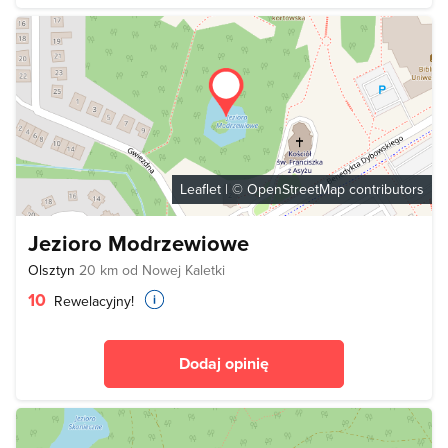
Leaflet
| ©
OpenStreetMap
contributors
Jezioro Modrzewiowe
Olsztyn
20 km od Nowej Kaletki
10
Rewelacyjny!
Dodaj opinię