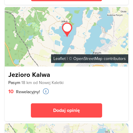
Leaflet
| ©
OpenStreetMap
contributors
Jezioro Kalwa
Pasym
18 km od Nowej Kaletki
10
Rewelacyjny!
Dodaj opinię