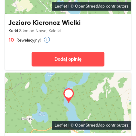
Leaflet
| ©
OpenStreetMap
contributors
Jezioro Kieronoz Wielki
Kurki
8 km od Nowej Kaletki
10
Rewelacyjny!
Dodaj opinię
Leaflet
| ©
OpenStreetMap
contributors