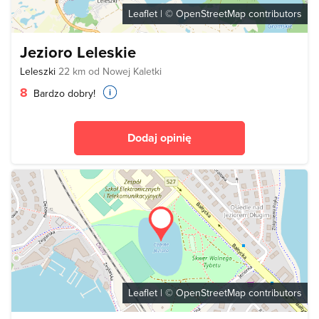
Leaflet
| ©
OpenStreetMap
contributors
Jezioro Leleskie
Leleszki
22 km od Nowej Kaletki
8
Bardzo dobry!
Dodaj opinię
Leaflet
| ©
OpenStreetMap
contributors