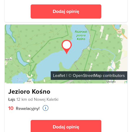
Dodaj opinię
Leaflet
| ©
OpenStreetMap
contributors
Jezioro Kośno
Łajs
12 km od Nowej Kaletki
10
Rewelacyjny!
Dodaj opinię