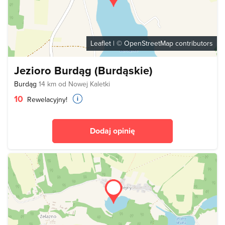
Leaflet
| ©
OpenStreetMap
contributors
Jezioro Burdąg (Burdąskie)
Burdąg
14 km od Nowej Kaletki
10
Rewelacyjny!
Dodaj opinię