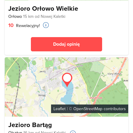
Jezioro Orłowo Wielkie
Orłowo
15 km od Nowej Kaletki
10
Rewelacyjny!
Dodaj opinię
Leaflet
| ©
OpenStreetMap
contributors
Jezioro Bartąg
Olsztyn
16 km od Nowej Kaletki