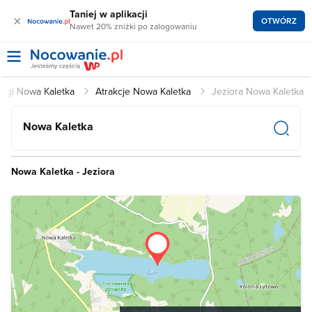
Taniej w aplikacji
×
OTWÓRZ
Nawet 20% zniżki po zalogowaniu
legi Nowa Kaletka
Atrakcje Nowa Kaletka
Jeziora Nowa Kaletka
Nowa Kaletka
Nowa Kaletka - Jeziora