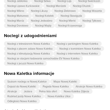
Noclegi Jabłonka
Noclegi Selwa
Noclegi Łajs
Noclegi Świerkocin
Noclegi Lipowo Kurkowskie
Noclegi Marózek
Noclegi Dłużek
Noclegi Wikno
Noclegi Likusy
Noclegi Zielonowo
Noclegi Waszeta
Noclegi Małszewo
Noclegi Kołatek
Noclegi Stawiguda
Noclegi Maróz
Noclegi Jedwabno
Noclegi Mierki
Noclegi Tylkowo
Noclegi Dorotowo
Noclegi Majdy
Noclegi Krzywonoga
Noclegi z udogodnieniami
Noclegi z telewizorem Nowa Kaletka
Noclegi z parkingiem Nowa Kaletka
Noclegi z placem zabaw Nowa Kaletka
Noclegi z kominkiem Nowa Kaletka
Noclegi z klimatyzacją Nowa Kaletka
Noclegi z internetem Nowa Kaletka
Noclegi ze stacjami ładowania samochodów EV Nowa Kaletka
Noclegi z jacuzzi Nowa Kaletka
Nowa Kaletka informacje
Szukam noclegu w Nowej Kaletce
Mapa Nowej Kaletki
Dojazd do Nowej Kaletki
Pogoda Nowa Kaletka
Atrakcje Nowa Kaletka
Atrakcje
Jeziora
Pełna lista ofert
Nowa Kaletka Zdjecia
Rozkład jazdy Nowa Kaletka
Nowa Kaletka Ulice
Odległości Nowa Kaletka