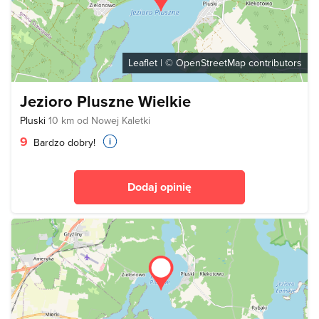
Leaflet
| ©
OpenStreetMap
contributors
Jezioro Pluszne Wielkie
Pluski
10 km od Nowej Kaletki
9
Bardzo dobry!
Dodaj opinię