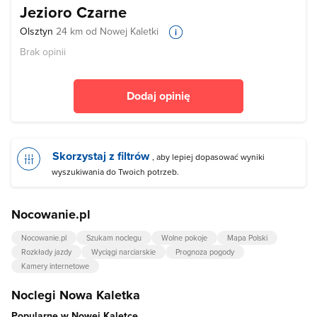
Jezioro Czarne
Olsztyn
24 km od Nowej Kaletki
Brak opinii
Dodaj opinię
Skorzystaj z filtrów
, aby lepiej dopasować wyniki
wyszukiwania do Twoich potrzeb.
Nocowanie.pl
Nocowanie.pl
Szukam noclegu
Wolne pokoje
Mapa Polski
Rozkłady jazdy
Wyciągi narciarskie
Prognoza pogody
Kamery internetowe
Noclegi Nowa Kaletka
Popularne w Nowej Kaletce