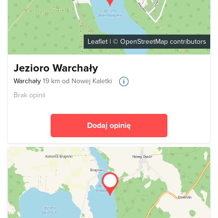
Leaflet
| ©
OpenStreetMap
contributors
Jezioro Warchały
Warchały
19 km od Nowej Kaletki
Brak opinii
Dodaj opinię