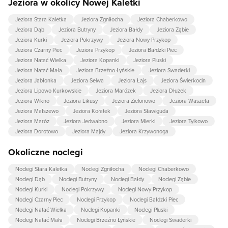
Jeziora w okolicy Nowej Kaletki
Jeziora Stara Kaletka
Jeziora Zgniłocha
Jeziora Chaberkowo
Jeziora Dąb
Jeziora Butryny
Jeziora Bałdy
Jeziora Ząbie
Jeziora Kurki
Jeziora Pokrzywy
Jeziora Nowy Przykop
Jeziora Czarny Piec
Jeziora Przykop
Jeziora Bałdzki Piec
Jeziora Natać Wielka
Jeziora Kopanki
Jeziora Pluski
Jeziora Natać Mała
Jeziora Brzeźno Łyńskie
Jeziora Swaderki
Jeziora Jabłonka
Jeziora Selwa
Jeziora Łajs
Jeziora Świerkocin
Jeziora Lipowo Kurkowskie
Jeziora Marózek
Jeziora Dłużek
Jeziora Wikno
Jeziora Likusy
Jeziora Zielonowo
Jeziora Waszeta
Jeziora Małszewo
Jeziora Kołatek
Jeziora Stawiguda
Jeziora Maróz
Jeziora Jedwabno
Jeziora Mierki
Jeziora Tylkowo
Jeziora Dorotowo
Jeziora Majdy
Jeziora Krzywonoga
Okoliczne noclegi
Noclegi Stara Kaletka
Noclegi Zgniłocha
Noclegi Chaberkowo
Noclegi Dąb
Noclegi Butryny
Noclegi Bałdy
Noclegi Ząbie
Noclegi Kurki
Noclegi Pokrzywy
Noclegi Nowy Przykop
Noclegi Czarny Piec
Noclegi Przykop
Noclegi Bałdzki Piec
Noclegi Natać Wielka
Noclegi Kopanki
Noclegi Pluski
Noclegi Natać Mała
Noclegi Brzeźno Łyńskie
Noclegi Swaderki