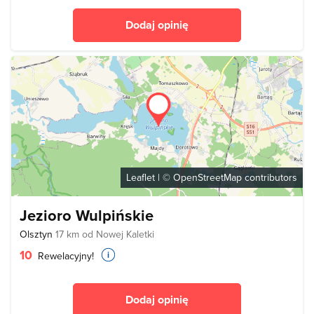
Dodaj opinię
Leaflet
| ©
OpenStreetMap
contributors
Jezioro Wulpińskie
Olsztyn
17 km od Nowej Kaletki
10
Rewelacyjny!
Dodaj opinię