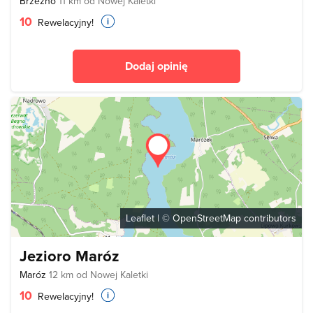
Brzeźno
11 km od Nowej Kaletki
10
Rewelacyjny!
Dodaj opinię
Leaflet
| ©
OpenStreetMap
contributors
Jezioro Maróz
Maróz
12 km od Nowej Kaletki
10
Rewelacyjny!