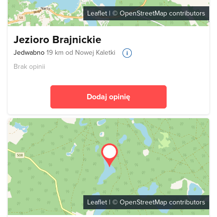
Leaflet
| ©
OpenStreetMap
contributors
Jezioro Brajnickie
Jedwabno
19 km od Nowej Kaletki
Brak opinii
Dodaj opinię
Leaflet
| ©
OpenStreetMap
contributors