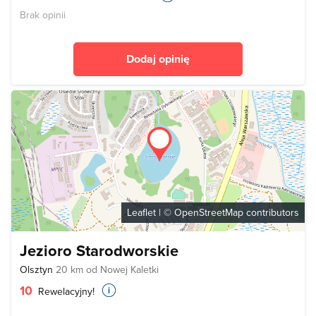
Brak opinii
Dodaj opinię
Leaflet
| ©
OpenStreetMap
contributors
Jezioro Starodworskie
Olsztyn
20 km od Nowej Kaletki
10
Rewelacyjny!