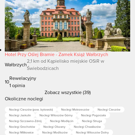
Hotel Przy Oślej Bramie - Zamek Książ Wałbrzych
2,1 km od Kąpielisko miejskie OSiR w
Wałbrzych
Świebodzicach
Rewelacyjny
10
1 opinia
Zobacz wszystkie (39)
Okoliczne noclegi
Noclegi Cieszów (pow. bytowski)
Noclegi Mokrzeszów
Noclegi Cieszów
Noclegi Jaskulin
Noclegi Witoszów Górny
Noclegi Pogorzała
Noclegi Szczawno-Zdrój
Noclegi Modlęcin
Noclegi Struga
Noclegi Grochotów
Noclegi Olszany
Noclegi Chwaliszów
Noclegi Milikowice
Noclegi Modliszów
Noclegi Witoszów Dolny