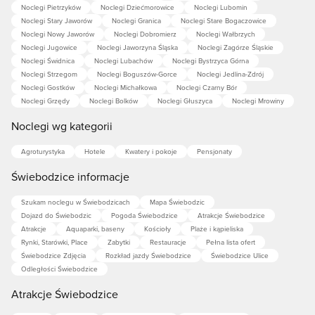
Noclegi Pietrzyków
Noclegi Dziećmorowice
Noclegi Lubomin
Noclegi Stary Jaworów
Noclegi Granica
Noclegi Stare Bogaczowice
Noclegi Nowy Jaworów
Noclegi Dobromierz
Noclegi Wałbrzych
Noclegi Jugowice
Noclegi Jaworzyna Śląska
Noclegi Zagórze Śląskie
Noclegi Świdnica
Noclegi Lubachów
Noclegi Bystrzyca Górna
Noclegi Strzegom
Noclegi Boguszów-Gorce
Noclegi Jedlina-Zdrój
Noclegi Gostków
Noclegi Michałkowa
Noclegi Czarny Bór
Noclegi Grzędy
Noclegi Bolków
Noclegi Głuszyca
Noclegi Mrowiny
Noclegi wg kategorii
Agroturystyka
Hotele
Kwatery i pokoje
Pensjonaty
Świebodzice informacje
Szukam noclegu w Świebodzicach
Mapa Świebodzic
Dojazd do Świebodzic
Pogoda Świebodzice
Atrakcje Świebodzice
Atrakcje
Aquaparki, baseny
Kościoły
Plaże i kąpieliska
Rynki, Starówki, Place
Zabytki
Restauracje
Pełna lista ofert
Świebodzice Zdjęcia
Rozkład jazdy Świebodzice
Świebodzice Ulice
Odległości Świebodzice
Atrakcje Świebodzice