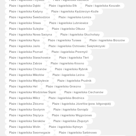
Plaże i kąpieliska Dąbki
Plaże i kąpieliska Ełk
Plaże i kąpieliska Koszalin
Plaże i kąpieliska Kadyny
Plaże i kąpieliska Kędzierzyn-Koźle
Plaże i kąpieliska Świebodzice
Plaże i kąpieliska Łomża
Plaże i kąpieliska Sława
Plaże i kąpieliska Lubniewice
Plaże i kąpieliska Sulejów
Plaże i kąpieliska Olkusz
Plaże i kąpieliska Nowa Sarzyna
Plaże i kąpieliska Głuchołazy
Plaże i kąpieliska Nysa
Plaże i kąpieliska Turawa
Plaże i kąpieliska Brzozów
Plaże i kąpieliska Jasło
Plaże i kąpieliska Ostrowiec Świętokrzyski
Plaże i kąpieliska Poznań
Plaże i kąpieliska Przemyśl
Plaże i kąpieliska Starachowice
Plaże i kąpieliska Tleń
Plaże i kąpieliska Zabrze
Plaże i kąpieliska Krosno
Plaże i kąpieliska Chrzanów
Plaże i kąpieliska Rybnik
Plaże i kąpieliska Mikołów
Plaże i kąpieliska Leśna
Plaże i kąpieliska Międzylesie
Plaże i kąpieliska Prudnik
Plaże i kąpieliska Hel
Plaże i kąpieliska Gniezno
Plaże i kąpieliska Wodzisław Śląski
Plaże i kąpieliska Ciechanów
Plaże i kąpieliska Milicz
Plaże i kąpieliska Brodnica
Plaże i kąpieliska Zbiczno
Plaże i kąpieliska Józefów (pow. biłgorajski)
Plaże i kąpieliska Gostynin
Plaże i kąpieliska Goniądz
Plaże i kąpieliska Stężyca
Plaże i kąpieliska Węgorzewo
Plaże i kąpieliska Sieraków
Plaże i kąpieliska Zbąszyń
Plaże i kąpieliska Wolin
Plaże i kąpieliska Kętrzyn
Plaże i kąpieliska Swornegacie
Plaże i kąpieliska Sarbinowo