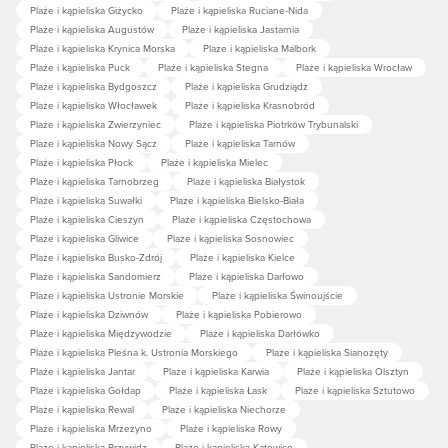
Plaże i kąpieliska Giżycko
Plaże i kąpieliska Ruciane-Nida
Plaże i kąpieliska Augustów
Plaże i kąpieliska Jastarnia
Plaże i kąpieliska Krynica Morska
Plaże i kąpieliska Malbork
Plaże i kąpieliska Puck
Plaże i kąpieliska Stegna
Plaże i kąpieliska Wrocław
Plaże i kąpieliska Bydgoszcz
Plaże i kąpieliska Grudziądz
Plaże i kąpieliska Włocławek
Plaże i kąpieliska Krasnobród
Plaże i kąpieliska Zwierzyniec
Plaże i kąpieliska Piotrków Trybunalski
Plaże i kąpieliska Nowy Sącz
Plaże i kąpieliska Tarnów
Plaże i kąpieliska Płock
Plaże i kąpieliska Mielec
Plaże i kąpieliska Tarnobrzeg
Plaże i kąpieliska Białystok
Plaże i kąpieliska Suwałki
Plaże i kąpieliska Bielsko-Biała
Plaże i kąpieliska Cieszyn
Plaże i kąpieliska Częstochowa
Plaże i kąpieliska Gliwice
Plaże i kąpieliska Sosnowiec
Plaże i kąpieliska Busko-Zdrój
Plaże i kąpieliska Kielce
Plaże i kąpieliska Sandomierz
Plaże i kąpieliska Darłowo
Plaże i kąpieliska Ustronie Morskie
Plaże i kąpieliska Świnoujście
Plaże i kąpieliska Dziwnów
Plaże i kąpieliska Pobierowo
Plaże i kąpieliska Międzywodzie
Plaże i kąpieliska Darłówko
Plaże i kąpieliska Pleśna k. Ustronia Morskiego
Plaże i kąpieliska Sianożęty
Plaże i kąpieliska Jantar
Plaże i kąpieliska Karwia
Plaże i kąpieliska Olsztyn
Plaże i kąpieliska Gołdap
Plaże i kąpieliska Łask
Plaże i kąpieliska Sztutowo
Plaże i kąpieliska Rewal
Plaże i kąpieliska Niechorze
Plaże i kąpieliska Mrzeżyno
Plaże i kąpieliska Rowy
Plaże i kąpieliska Przywidz
Plaże i kąpieliska Katowice