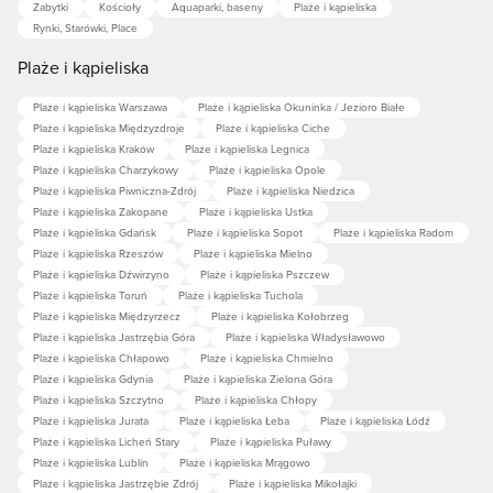
Zabytki
Kościoły
Aquaparki, baseny
Plaże i kąpieliska
Rynki, Starówki, Place
Plaże i kąpieliska
Plaże i kąpieliska Warszawa
Plaże i kąpieliska Okuninka / Jezioro Białe
Plaże i kąpieliska Międzyzdroje
Plaże i kąpieliska Ciche
Plaże i kąpieliska Kraków
Plaże i kąpieliska Legnica
Plaże i kąpieliska Charzykowy
Plaże i kąpieliska Opole
Plaże i kąpieliska Piwniczna-Zdrój
Plaże i kąpieliska Niedzica
Plaże i kąpieliska Zakopane
Plaże i kąpieliska Ustka
Plaże i kąpieliska Gdańsk
Plaże i kąpieliska Sopot
Plaże i kąpieliska Radom
Plaże i kąpieliska Rzeszów
Plaże i kąpieliska Mielno
Plaże i kąpieliska Dźwirzyno
Plaże i kąpieliska Pszczew
Plaże i kąpieliska Toruń
Plaże i kąpieliska Tuchola
Plaże i kąpieliska Międzyrzecz
Plaże i kąpieliska Kołobrzeg
Plaże i kąpieliska Jastrzębia Góra
Plaże i kąpieliska Władysławowo
Plaże i kąpieliska Chłapowo
Plaże i kąpieliska Chmielno
Plaże i kąpieliska Gdynia
Plaże i kąpieliska Zielona Góra
Plaże i kąpieliska Szczytno
Plaże i kąpieliska Chłopy
Plaże i kąpieliska Jurata
Plaże i kąpieliska Łeba
Plaże i kąpieliska Łódź
Plaże i kąpieliska Licheń Stary
Plaże i kąpieliska Puławy
Plaże i kąpieliska Lublin
Plaże i kąpieliska Mrągowo
Plaże i kąpieliska Jastrzębie Zdrój
Plaże i kąpieliska Mikołajki