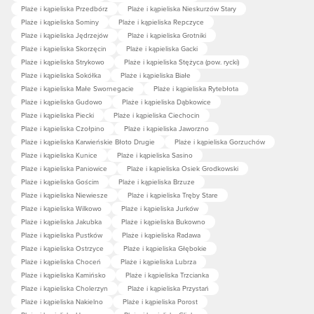
Plaże i kąpieliska Przedbórz
Plaże i kąpieliska Nieskurzów Stary
Plaże i kąpieliska Sominy
Plaże i kąpieliska Repczyce
Plaże i kąpieliska Jędrzejów
Plaże i kąpieliska Grotniki
Plaże i kąpieliska Skorzęcin
Plaże i kąpieliska Gacki
Plaże i kąpieliska Strykowo
Plaże i kąpieliska Stężyca (pow. rycki)
Plaże i kąpieliska Sokółka
Plaże i kąpieliska Białe
Plaże i kąpieliska Małe Swornegacie
Plaże i kąpieliska Rytebłota
Plaże i kąpieliska Gudowo
Plaże i kąpieliska Dąbkowice
Plaże i kąpieliska Piecki
Plaże i kąpieliska Ciechocin
Plaże i kąpieliska Czołpino
Plaże i kąpieliska Jaworzno
Plaże i kąpieliska Karwieńskie Błoto Drugie
Plaże i kąpieliska Gorzuchów
Plaże i kąpieliska Kunice
Plaże i kąpieliska Sasino
Plaże i kąpieliska Paniowice
Plaże i kąpieliska Osiek Grodkowski
Plaże i kąpieliska Gościm
Plaże i kąpieliska Brzuze
Plaże i kąpieliska Niewiesze
Plaże i kąpieliska Tręby Stare
Plaże i kąpieliska Wilkowo
Plaże i kąpieliska Jurków
Plaże i kąpieliska Jakubka
Plaże i kąpieliska Bukowno
Plaże i kąpieliska Pustków
Plaże i kąpieliska Radawa
Plaże i kąpieliska Ostrzyce
Plaże i kąpieliska Głębokie
Plaże i kąpieliska Choceń
Plaże i kąpieliska Lubrza
Plaże i kąpieliska Kamińsko
Plaże i kąpieliska Trzcianka
Plaże i kąpieliska Cholerzyn
Plaże i kąpieliska Przystań
Plaże i kąpieliska Nakielno
Plaże i kąpieliska Porost