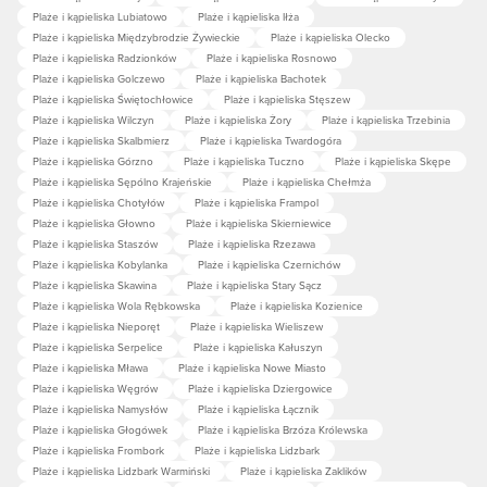
Plaże i kąpieliska Lubiatowo
Plaże i kąpieliska Iłża
Plaże i kąpieliska Międzybrodzie Żywieckie
Plaże i kąpieliska Olecko
Plaże i kąpieliska Radzionków
Plaże i kąpieliska Rosnowo
Plaże i kąpieliska Golczewo
Plaże i kąpieliska Bachotek
Plaże i kąpieliska Świętochłowice
Plaże i kąpieliska Stęszew
Plaże i kąpieliska Wilczyn
Plaże i kąpieliska Żory
Plaże i kąpieliska Trzebinia
Plaże i kąpieliska Skalbmierz
Plaże i kąpieliska Twardogóra
Plaże i kąpieliska Górzno
Plaże i kąpieliska Tuczno
Plaże i kąpieliska Skępe
Plaże i kąpieliska Sępólno Krajeńskie
Plaże i kąpieliska Chełmża
Plaże i kąpieliska Chotyłów
Plaże i kąpieliska Frampol
Plaże i kąpieliska Głowno
Plaże i kąpieliska Skierniewice
Plaże i kąpieliska Staszów
Plaże i kąpieliska Rzezawa
Plaże i kąpieliska Kobylanka
Plaże i kąpieliska Czernichów
Plaże i kąpieliska Skawina
Plaże i kąpieliska Stary Sącz
Plaże i kąpieliska Wola Rębkowska
Plaże i kąpieliska Kozienice
Plaże i kąpieliska Nieporęt
Plaże i kąpieliska Wieliszew
Plaże i kąpieliska Serpelice
Plaże i kąpieliska Kałuszyn
Plaże i kąpieliska Mława
Plaże i kąpieliska Nowe Miasto
Plaże i kąpieliska Węgrów
Plaże i kąpieliska Dziergowice
Plaże i kąpieliska Namysłów
Plaże i kąpieliska Łącznik
Plaże i kąpieliska Głogówek
Plaże i kąpieliska Brzóza Królewska
Plaże i kąpieliska Frombork
Plaże i kąpieliska Lidzbark
Plaże i kąpieliska Lidzbark Warmiński
Plaże i kąpieliska Zaklików