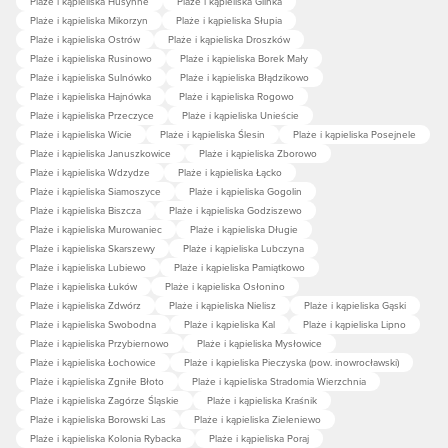
Plaże i kąpieliska Husynne
Plaże i kąpieliska Glinka
Plaże i kąpieliska Mikorzyn
Plaże i kąpieliska Słupia
Plaże i kąpieliska Ostrów
Plaże i kąpieliska Droszków
Plaże i kąpieliska Rusinowo
Plaże i kąpieliska Borek Mały
Plaże i kąpieliska Sulnówko
Plaże i kąpieliska Błądzikowo
Plaże i kąpieliska Hajnówka
Plaże i kąpieliska Rogowo
Plaże i kąpieliska Przeczyce
Plaże i kąpieliska Unieście
Plaże i kąpieliska Wicie
Plaże i kąpieliska Ślesin
Plaże i kąpieliska Posejnele
Plaże i kąpieliska Januszkowice
Plaże i kąpieliska Zborowo
Plaże i kąpieliska Wdzydze
Plaże i kąpieliska Łącko
Plaże i kąpieliska Siamoszyce
Plaże i kąpieliska Gogolin
Plaże i kąpieliska Biszcza
Plaże i kąpieliska Godziszewo
Plaże i kąpieliska Murowaniec
Plaże i kąpieliska Długie
Plaże i kąpieliska Skarszewy
Plaże i kąpieliska Lubczyna
Plaże i kąpieliska Lubiewo
Plaże i kąpieliska Pamiątkowo
Plaże i kąpieliska Łuków
Plaże i kąpieliska Osłonino
Plaże i kąpieliska Zdwórz
Plaże i kąpieliska Nielisz
Plaże i kąpieliska Gąski
Plaże i kąpieliska Swobodna
Plaże i kąpieliska Kal
Plaże i kąpieliska Lipno
Plaże i kąpieliska Przybiernowo
Plaże i kąpieliska Mysłowice
Plaże i kąpieliska Łochowice
Plaże i kąpieliska Pieczyska (pow. inowrocławski)
Plaże i kąpieliska Zgniłe Błoto
Plaże i kąpieliska Stradomia Wierzchnia
Plaże i kąpieliska Zagórze Śląskie
Plaże i kąpieliska Kraśnik
Plaże i kąpieliska Borowski Las
Plaże i kąpieliska Zieleniewo
Plaże i kąpieliska Kolonia Rybacka
Plaże i kąpieliska Poraj