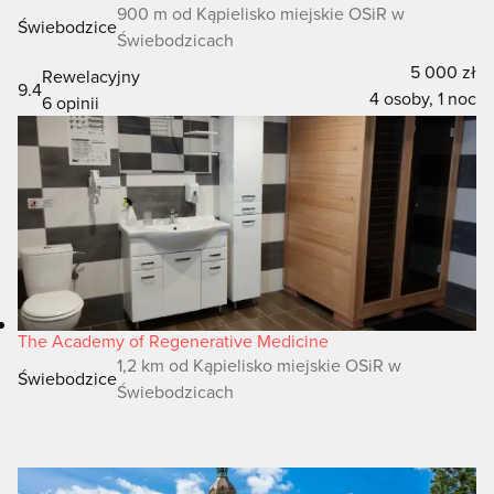
900 m od Kąpielisko miejskie OSiR w
Świebodzice
Świebodzicach
5 000 zł
Rewelacyjny
9.4
4 osoby, 1 noc
6 opinii
The Academy of Regenerative Medicine
1,2 km od Kąpielisko miejskie OSiR w
Świebodzice
Świebodzicach