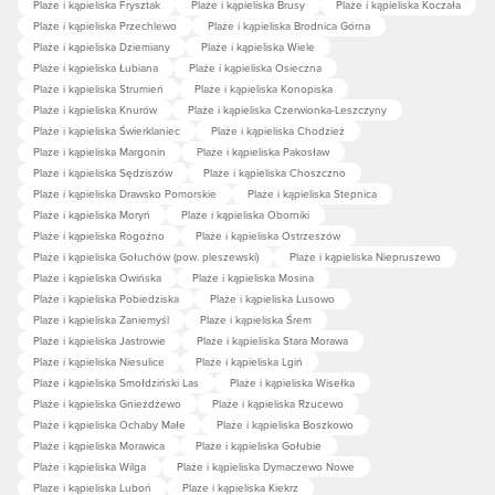
Plaże i kąpieliska Frysztak
Plaże i kąpieliska Brusy
Plaże i kąpieliska Koczała
Plaże i kąpieliska Przechlewo
Plaże i kąpieliska Brodnica Górna
Plaże i kąpieliska Dziemiany
Plaże i kąpieliska Wiele
Plaże i kąpieliska Łubiana
Plaże i kąpieliska Osieczna
Plaże i kąpieliska Strumień
Plaże i kąpieliska Konopiska
Plaże i kąpieliska Knurów
Plaże i kąpieliska Czerwionka-Leszczyny
Plaże i kąpieliska Świerklaniec
Plaże i kąpieliska Chodzież
Plaże i kąpieliska Margonin
Plaże i kąpieliska Pakosław
Plaże i kąpieliska Sędziszów
Plaże i kąpieliska Choszczno
Plaże i kąpieliska Drawsko Pomorskie
Plaże i kąpieliska Stepnica
Plaże i kąpieliska Moryń
Plaże i kąpieliska Oborniki
Plaże i kąpieliska Rogoźno
Plaże i kąpieliska Ostrzeszów
Plaże i kąpieliska Gołuchów (pow. pleszewski)
Plaże i kąpieliska Niepruszewo
Plaże i kąpieliska Owińska
Plaże i kąpieliska Mosina
Plaże i kąpieliska Pobiedziska
Plaże i kąpieliska Lusowo
Plaże i kąpieliska Zaniemyśl
Plaże i kąpieliska Śrem
Plaże i kąpieliska Jastrowie
Plaże i kąpieliska Stara Morawa
Plaże i kąpieliska Niesulice
Plaże i kąpieliska Lgiń
Plaże i kąpieliska Smołdziński Las
Plaże i kąpieliska Wisełka
Plaże i kąpieliska Gnieżdżewo
Plaże i kąpieliska Rzucewo
Plaże i kąpieliska Ochaby Małe
Plaże i kąpieliska Boszkowo
Plaże i kąpieliska Morawica
Plaże i kąpieliska Gołubie
Plaże i kąpieliska Wilga
Plaże i kąpieliska Dymaczewo Nowe
Plaże i kąpieliska Luboń
Plaże i kąpieliska Kiekrz