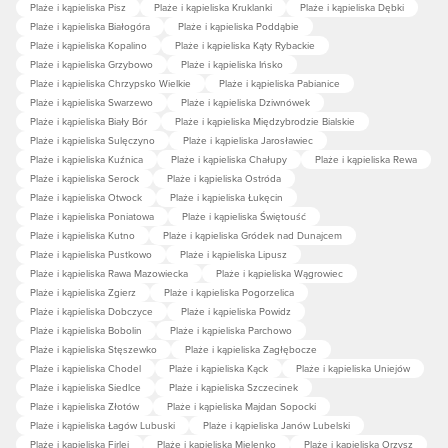
Plaże i kąpieliska Pisz
Plaże i kąpieliska Kruklanki
Plaże i kąpieliska Dębki
Plaże i kąpieliska Białogóra
Plaże i kąpieliska Poddąbie
Plaże i kąpieliska Kopalino
Plaże i kąpieliska Kąty Rybackie
Plaże i kąpieliska Grzybowo
Plaże i kąpieliska Ińsko
Plaże i kąpieliska Chrzypsko Wielkie
Plaże i kąpieliska Pabianice
Plaże i kąpieliska Swarzewo
Plaże i kąpieliska Dziwnówek
Plaże i kąpieliska Biały Bór
Plaże i kąpieliska Międzybrodzie Bialskie
Plaże i kąpieliska Sulęczyno
Plaże i kąpieliska Jarosławiec
Plaże i kąpieliska Kuźnica
Plaże i kąpieliska Chałupy
Plaże i kąpieliska Rewa
Plaże i kąpieliska Serock
Plaże i kąpieliska Ostróda
Plaże i kąpieliska Otwock
Plaże i kąpieliska Łukęcin
Plaże i kąpieliska Poniatowa
Plaże i kąpieliska Świętouść
Plaże i kąpieliska Kutno
Plaże i kąpieliska Gródek nad Dunajcem
Plaże i kąpieliska Pustkowo
Plaże i kąpieliska Lipusz
Plaże i kąpieliska Rawa Mazowiecka
Plaże i kąpieliska Wągrowiec
Plaże i kąpieliska Zgierz
Plaże i kąpieliska Pogorzelica
Plaże i kąpieliska Dobczyce
Plaże i kąpieliska Powidz
Plaże i kąpieliska Bobolin
Plaże i kąpieliska Parchowo
Plaże i kąpieliska Stęszewko
Plaże i kąpieliska Zagłębocze
Plaże i kąpieliska Chodel
Plaże i kąpieliska Kąck
Plaże i kąpieliska Uniejów
Plaże i kąpieliska Siedlce
Plaże i kąpieliska Szczecinek
Plaże i kąpieliska Złotów
Plaże i kąpieliska Majdan Sopocki
Plaże i kąpieliska Łagów Lubuski
Plaże i kąpieliska Janów Lubelski
Plaże i kąpieliska Firlej
Plaże i kąpieliska Mielenko
Plaże i kąpieliska Orzysz