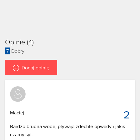
Opinie (4)
7
Dobry
Dodaj opinię
2
Maciej
Bardzo brudna wode, plywaja zdechle opwady i jakis
czarny syf.