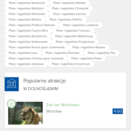
Plaże i kąpieliska Skowronki
Plaże i kąpieliska Wielgie
Plaże i kąpieliska Myślibórz
Plaże i kąpieliska Chmielniki
Plaże i kąpieliska Klimkówka
Plaże i kąpieliska Łachów
Plaże i kąpieliska Borków
Plaże i kąpieliska Steklno
Plaże i kąpieliska Podlesie Dębowe
Plaże i kąpieliska Lubikowo
Plaże i kąpieliska Czarna Wieś
Plaże i kąpieliska Trzęsacz
Plaże i kąpieliska Studzienice
Plaże i kąpieliska Białobrzegi
Plaże i kąpieliska Sobieszewo
Plaże i kąpieliska Przyjezierze
Plaże i kąpieliska Krasne (pow. lubartowski)
Plaże i kąpieliska Bielawa
Plaże i kąpieliska Łazy
Plaże i kąpieliska Rozewie
Plaże i kąpieliska Piła
Plaże i kąpieliska Ostrowo (pow. bytowski)
Plaże i kąpieliska Piaski
Plaże i kąpieliska Janikowo
Plaże i kąpieliska Orzechowo
Popularne atrakcje
W DOLNOŚLĄSKIM
Zoo we Wrocławiu
Wrocław
4.60