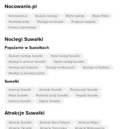
Nocowanie.pl
Nocowanie.pl
Szukam noclegu
Wolne pokoje
Mapa Polski
Rozkłady jazdy
Wyciągi narciarskie
Prognoza pogody
Kamery internetowe
Noclegi Suwałki
Popularne w Suwałkach
Szukam noclegu Suwałki
Tanie noclegi Suwałki
Noclegi w centrum Suwałki
Opinie noclegi Suwałki
Noclegi nad Jeziorem
Noclegi na Mazurach
Noclegi na Podlasiu
Noclegi na Suwalszczyźnie
Suwałki
Imprezy Suwałki
Atrakcje Suwałki
Restauracje Suwałki
Mapa Suwałki
Rozkłady jazdy Suwałki
Pogoda Suwałki
Kamery Suwałki
Zdjęcia Suwałki
Atrakcje Suwałki
Atrakcje Suwałki
Atrakcje Stary Folwark
Atrakcje Wigry
Atrakcje Okrągłe
Atrakcje Szeszupka
Atrakcje Malesowizna