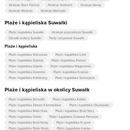
Atrakcje Stara Hańcza
Atrakcje Szelment
Atrakcje Serwy
Atrakcje Wieliczki
Atrakcje Stańczyki
Plaże i kąpieliska Suwałki
Plaże i kąpieliska Suwałki
Atrakcje przyrodnicze Suwałki
Ośrodki kultury Suwałki
Porty i przystanie Suwałki
Plaże i kąpieliska
Plaże i kąpieliska Warszawa
Plaże i kąpieliska Łódź
Plaże i kąpieliska Gdańsk
Plaże i kąpieliska Poznań
Plaże i kąpieliska Gdynia
Plaże i kąpieliska Węgorzewo
Plaże i kąpieliska Dziwnów
Plaże i kąpieliska Kraków
Plaże i kąpieliska Kołobrzeg
Plaże i kąpieliska Świnoujście
Plaże i kąpieliska w okolicy Suwałk
Plaże i kąpieliska Serwatki
Plaże i kąpieliska Kaliski
Plaże i kąpieliska Zielone Kamedulskie
Plaże i kąpieliska Okuniowiec
Plaże i kąpieliska Mała Huta
Plaże i kąpieliska Bród Stary
Plaże i kąpieliska Osinki
Plaże i kąpieliska Dubowo Pierwsze
Plaże i kąpieliska Bród Nowy
Plaże i kąpieliska Krzywe
Plaże i kąpieliska Biała Woda
Plaże i kąpieliska Kuków