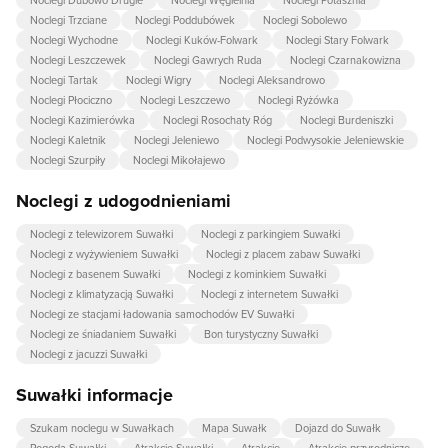
Noclegi Dubowo Drugie
Noclegi Węgielnia
Noclegi Potasznia
Noclegi Trzciane
Noclegi Poddubówek
Noclegi Sobolewo
Noclegi Wychodne
Noclegi Kuków-Folwark
Noclegi Stary Folwark
Noclegi Leszczewek
Noclegi Gawrych Ruda
Noclegi Czarnakowizna
Noclegi Tartak
Noclegi Wigry
Noclegi Aleksandrowo
Noclegi Płociczno
Noclegi Leszczewo
Noclegi Ryżówka
Noclegi Kazimierówka
Noclegi Rosochaty Róg
Noclegi Burdeniszki
Noclegi Kaletnik
Noclegi Jeleniewo
Noclegi Podwysokie Jeleniewskie
Noclegi Szurpiły
Noclegi Mikołajewo
Noclegi z udogodnieniami
Noclegi z telewizorem Suwałki
Noclegi z parkingiem Suwałki
Noclegi z wyżywieniem Suwałki
Noclegi z placem zabaw Suwałki
Noclegi z basenem Suwałki
Noclegi z kominkiem Suwałki
Noclegi z klimatyzacją Suwałki
Noclegi z internetem Suwałki
Noclegi ze stacjami ładowania samochodów EV Suwałki
Noclegi ze śniadaniem Suwałki
Bon turystyczny Suwałki
Noclegi z jacuzzi Suwałki
Suwałki informacje
Szukam noclegu w Suwałkach
Mapa Suwałk
Dojazd do Suwałk