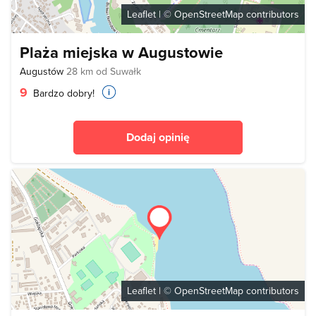
Leaflet
| ©
OpenStreetMap
contributors
Plaża miejska w Augustowie
Augustów
28 km od Suwałk
9
Bardzo dobry!
Dodaj opinię
Leaflet
| ©
OpenStreetMap
contributors