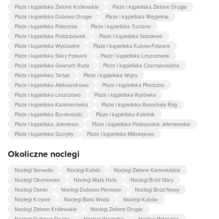
Plaże i kąpieliska Zielone Królewskie
Plaże i kąpieliska Zielone Drugie
Plaże i kąpieliska Dubowo Drugie
Plaże i kąpieliska Węgielnia
Plaże i kąpieliska Potasznia
Plaże i kąpieliska Trzciane
Plaże i kąpieliska Poddubówek
Plaże i kąpieliska Sobolewo
Plaże i kąpieliska Wychodne
Plaże i kąpieliska Kuków-Folwark
Plaże i kąpieliska Stary Folwark
Plaże i kąpieliska Leszczewek
Plaże i kąpieliska Gawrych Ruda
Plaże i kąpieliska Czarnakowizna
Plaże i kąpieliska Tartak
Plaże i kąpieliska Wigry
Plaże i kąpieliska Aleksandrowo
Plaże i kąpieliska Płociczno
Plaże i kąpieliska Leszczewo
Plaże i kąpieliska Ryżówka
Plaże i kąpieliska Kazimierówka
Plaże i kąpieliska Rosochaty Róg
Plaże i kąpieliska Burdeniszki
Plaże i kąpieliska Kaletnik
Plaże i kąpieliska Jeleniewo
Plaże i kąpieliska Podwysokie Jeleniewskie
Plaże i kąpieliska Szurpiły
Plaże i kąpieliska Mikołajewo
Okoliczne noclegi
Noclegi Serwatki
Noclegi Kaliski
Noclegi Zielone Kamedulskie
Noclegi Okuniowiec
Noclegi Mała Huta
Noclegi Bród Stary
Noclegi Osinki
Noclegi Dubowo Pierwsze
Noclegi Bród Nowy
Noclegi Krzywe
Noclegi Biała Woda
Noclegi Kuków
Noclegi Zielone Królewskie
Noclegi Zielone Drugie