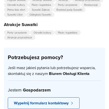
Pogoda Suwałki
Atrakcje Suwałki
Atrakcje
Atrakcje przyrodnicze
Ośrodki kultury
Plaże i kąpieliska
Porty i przystanie
Restauracje
Pełna lista ofert
Suwałki Zdjecia
Rozkład jazdy Suwałki
Suwałki Ulice
Odległości Suwałki
Atrakcje Suwałki
Porty i przystanie
Ośrodki kultury
Plaże i kąpieliska
Atrakcje przyrodnicze
Potrzebujesz pomocy?
Jeśli masz jakieś pytania lub potrzebujesz wsparcia,
skontaktuj się z naszym
Biurem Obsługi Klienta
Jestem
Gospodarzem
Wypełnij formularz kontaktowy