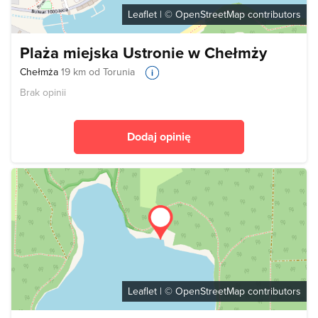
Leaflet
| ©
OpenStreetMap
contributors
Plaża miejska Ustronie w Chełmży
Chełmża
19 km od Torunia
Brak opinii
Dodaj opinię
Leaflet
| ©
OpenStreetMap
contributors