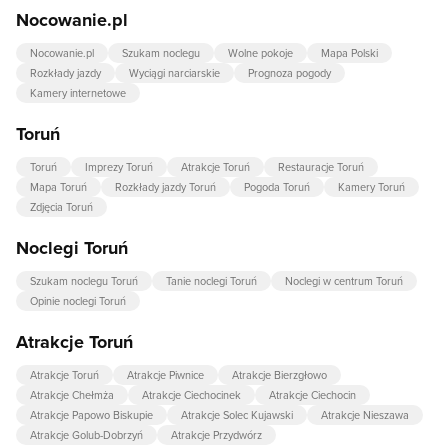
Nocowanie.pl
Nocowanie.pl
Szukam noclegu
Wolne pokoje
Mapa Polski
Rozkłady jazdy
Wyciągi narciarskie
Prognoza pogody
Kamery internetowe
Toruń
Toruń
Imprezy Toruń
Atrakcje Toruń
Restauracje Toruń
Mapa Toruń
Rozkłady jazdy Toruń
Pogoda Toruń
Kamery Toruń
Zdjęcia Toruń
Noclegi Toruń
Szukam noclegu Toruń
Tanie noclegi Toruń
Noclegi w centrum Toruń
Opinie noclegi Toruń
Atrakcje Toruń
Atrakcje Toruń
Atrakcje Piwnice
Atrakcje Bierzgłowo
Atrakcje Chełmża
Atrakcje Ciechocinek
Atrakcje Ciechocin
Atrakcje Papowo Biskupie
Atrakcje Solec Kujawski
Atrakcje Nieszawa
Atrakcje Golub-Dobrzyń
Atrakcje Przydwórz