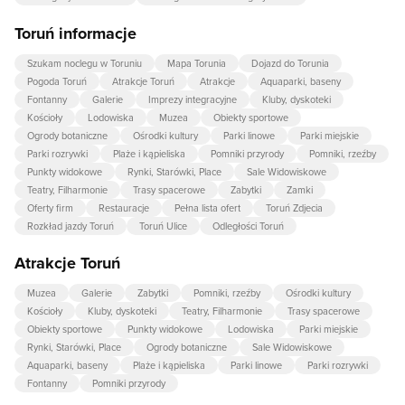
Toruń informacje
Szukam noclegu w Toruniu
Mapa Torunia
Dojazd do Torunia
Pogoda Toruń
Atrakcje Toruń
Atrakcje
Aquaparki, baseny
Fontanny
Galerie
Imprezy integracyjne
Kluby, dyskoteki
Kościoły
Lodowiska
Muzea
Obiekty sportowe
Ogrody botaniczne
Ośrodki kultury
Parki linowe
Parki miejskie
Parki rozrywki
Plaże i kąpieliska
Pomniki przyrody
Pomniki, rzeźby
Punkty widokowe
Rynki, Starówki, Place
Sale Widowiskowe
Teatry, Filharmonie
Trasy spacerowe
Zabytki
Zamki
Oferty firm
Restauracje
Pełna lista ofert
Toruń Zdjecia
Rozkład jazdy Toruń
Toruń Ulice
Odległości Toruń
Atrakcje Toruń
Muzea
Galerie
Zabytki
Pomniki, rzeźby
Ośrodki kultury
Kościoły
Kluby, dyskoteki
Teatry, Filharmonie
Trasy spacerowe
Obiekty sportowe
Punkty widokowe
Lodowiska
Parki miejskie
Rynki, Starówki, Place
Ogrody botaniczne
Sale Widowiskowe
Aquaparki, baseny
Plaże i kąpieliska
Parki linowe
Parki rozrywki
Fontanny
Pomniki przyrody