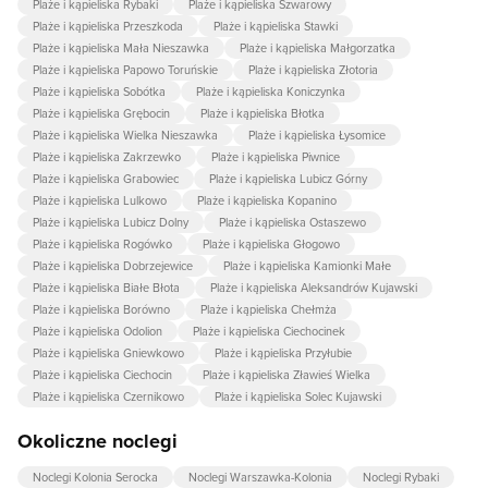
Plaże i kąpieliska Rybaki
Plaże i kąpieliska Szwarowy
Plaże i kąpieliska Przeszkoda
Plaże i kąpieliska Stawki
Plaże i kąpieliska Mała Nieszawka
Plaże i kąpieliska Małgorzatka
Plaże i kąpieliska Papowo Toruńskie
Plaże i kąpieliska Złotoria
Plaże i kąpieliska Sobótka
Plaże i kąpieliska Koniczynka
Plaże i kąpieliska Grębocin
Plaże i kąpieliska Błotka
Plaże i kąpieliska Wielka Nieszawka
Plaże i kąpieliska Łysomice
Plaże i kąpieliska Zakrzewko
Plaże i kąpieliska Piwnice
Plaże i kąpieliska Grabowiec
Plaże i kąpieliska Lubicz Górny
Plaże i kąpieliska Lulkowo
Plaże i kąpieliska Kopanino
Plaże i kąpieliska Lubicz Dolny
Plaże i kąpieliska Ostaszewo
Plaże i kąpieliska Rogówko
Plaże i kąpieliska Głogowo
Plaże i kąpieliska Dobrzejewice
Plaże i kąpieliska Kamionki Małe
Plaże i kąpieliska Białe Błota
Plaże i kąpieliska Aleksandrów Kujawski
Plaże i kąpieliska Borówno
Plaże i kąpieliska Chełmża
Plaże i kąpieliska Odolion
Plaże i kąpieliska Ciechocinek
Plaże i kąpieliska Gniewkowo
Plaże i kąpieliska Przyłubie
Plaże i kąpieliska Ciechocin
Plaże i kąpieliska Zławieś Wielka
Plaże i kąpieliska Czernikowo
Plaże i kąpieliska Solec Kujawski
Okoliczne noclegi
Noclegi Kolonia Serocka
Noclegi Warszawka-Kolonia
Noclegi Rybaki