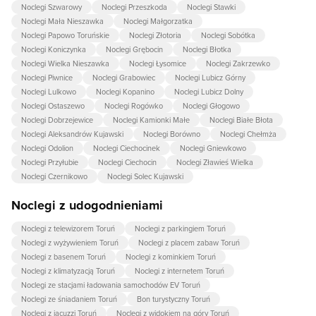
Noclegi Szwarowy
Noclegi Przeszkoda
Noclegi Stawki
Noclegi Mała Nieszawka
Noclegi Małgorzatka
Noclegi Papowo Toruńskie
Noclegi Złotoria
Noclegi Sobótka
Noclegi Koniczynka
Noclegi Grębocin
Noclegi Błotka
Noclegi Wielka Nieszawka
Noclegi Łysomice
Noclegi Zakrzewko
Noclegi Piwnice
Noclegi Grabowiec
Noclegi Lubicz Górny
Noclegi Lulkowo
Noclegi Kopanino
Noclegi Lubicz Dolny
Noclegi Ostaszewo
Noclegi Rogówko
Noclegi Głogowo
Noclegi Dobrzejewice
Noclegi Kamionki Małe
Noclegi Białe Błota
Noclegi Aleksandrów Kujawski
Noclegi Borówno
Noclegi Chełmża
Noclegi Odolion
Noclegi Ciechocinek
Noclegi Gniewkowo
Noclegi Przyłubie
Noclegi Ciechocin
Noclegi Zławieś Wielka
Noclegi Czernikowo
Noclegi Solec Kujawski
Noclegi z udogodnieniami
Noclegi z telewizorem Toruń
Noclegi z parkingiem Toruń
Noclegi z wyżywieniem Toruń
Noclegi z placem zabaw Toruń
Noclegi z basenem Toruń
Noclegi z kominkiem Toruń
Noclegi z klimatyzacją Toruń
Noclegi z internetem Toruń
Noclegi ze stacjami ładowania samochodów EV Toruń
Noclegi ze śniadaniem Toruń
Bon turystyczny Toruń
Noclegi z jacuzzi Toruń
Noclegi z widokiem na góry Toruń