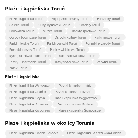
Plaże i kąpieliska Toruń
Plaże i kąpieliska Toruń
Aquaparki, baseny Toruń
Fontanny Toruń
Galerie Toruń
Kluby, dyskoteki Toruń
Kościoły Toruń
Lodowiska Toruń
Muzea Toruń
Obiekty sportowe Toruń
Ogrody botaniczne Toruń
Ośrodki kultury Toruń
Parki linowe Toruń
Parki miejskie Toruń
Parki rozrywki Toruń
Pomniki przyrody Toruń
Pomniki, rzeźby Toruń
Punkty widokowe Toruń
Rynki, Starówki, Place Toruń
Sale Widowiskowe Toruń
Teatry, Filharmonie Toruń
Trasy spacerowe Toruń
Zabytki Toruń
Zamki Toruń
Plaże i kąpieliska
Plaże i kąpieliska Warszawa
Plaże i kąpieliska Łódź
Plaże i kąpieliska Gdańsk
Plaże i kąpieliska Poznań
Plaże i kąpieliska Gdynia
Plaże i kąpieliska Węgorzewo
Plaże i kąpieliska Dziwnów
Plaże i kąpieliska Kraków
Plaże i kąpieliska Kołobrzeg
Plaże i kąpieliska Świnoujście
Plaże i kąpieliska w okolicy Torunia
Plaże i kąpieliska Kolonia Serocka
Plaże i kąpieliska Warszawka-Kolonia