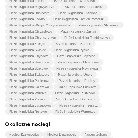
Plaże i kąpieliska Żółcino
Plaże i kąpieliska Wrzosowo
Plaże i kąpieliska Międzywodzie
Plaże i kąpieliska Radawka
Plaże i kąpieliska Buniewice
Plaże i kąpieliska Grabowo
Plaże i kąpieliska Łowno
Plaże i kąpieliska Kamień Pomorski
Plaże i kąpieliska Wyspa Chrząszczewska
Plaże i kąpieliska Strzeżewo
Plaże i kąpieliska Chrząstowo
Plaże i kąpieliska Zastań
Plaże i kąpieliska Chrząszczewo
Plaże i kąpieliska Trzebieszewo
Plaże i kąpieliska Łukęcin
Plaże i kąpieliska Borucin
Plaże i kąpieliska Świniec
Plaże i kąpieliska Rybice
Plaże i kąpieliska Chynowo
Plaże i kąpieliska Łojszyno
Plaże i kąpieliska Sierosław
Plaże i kąpieliska Miłachowo
Plaże i kąpieliska Sulikowo
Plaże i kąpieliska Mokrawica
Plaże i kąpieliska Świętouść
Plaże i kąpieliska Ugory
Plaże i kąpieliska Pobierowo
Plaże i kąpieliska Redliny
Plaże i kąpieliska Kołczewo
Plaże i kąpieliska Łuskowo
Plaże i kąpieliska Wisełka
Plaże i kąpieliska Pustkowo
Plaże i kąpieliska Żółwino
Plaże i kąpieliska Domysłów
Plaże i kąpieliska Jarzębowo
Plaże i kąpieliska Trzęsacz
Plaże i kąpieliska Rekowo
Plaże i kąpieliska Warnowo
Okoliczne noclegi
Noclegi Rzewnówko
Noclegi Dziwnówek
Noclegi Żółcino