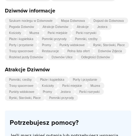
Dziwnów informacje
Szukam noclegu w Dziwnowie
Mapa Dziwnowa
Dojazd do Dziwnowa
Pogoda Dziwnów
Atrakcje Dziwnów
Atrakcje
Jeziora
Kościoły
Muzea
Parki miejskie
Parki rozrywki
Plaże i kąpieliska
Pomniki przyrody
Pomniki, rzeźby
Porty i przystanie
Promy
Punkty widokowe
Rynki, Starówki, Place
Trasy spacerowe
Restauracje
Pełna lista ofert
Dziwnów Zdjecia
Rozkład jazdy Dziwnów
Dziwnów Ulice
Odległości Dziwnów
Atrakcje Dziwnów
Pomniki, rzeźby
Plaże i kąpieliska
Porty i przystanie
Trasy spacerowe
Kościoły
Parki miejskie
Muzea
Punkty widokowe
Promy
Jeziora
Parki rozrywki
Rynki, Starówki, Place
Pomniki przyrody
Potrzebujesz pomocy?
Jeśli masz jakieś pytania lub potrzebujesz wsparcia,