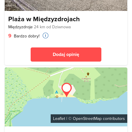
Plaża w Międzyzdrojach
Międzyzdroje
24 km od Dziwnowa
9
Bardzo dobry!
Dodaj opinię
Leaflet
| ©
OpenStreetMap
contributors