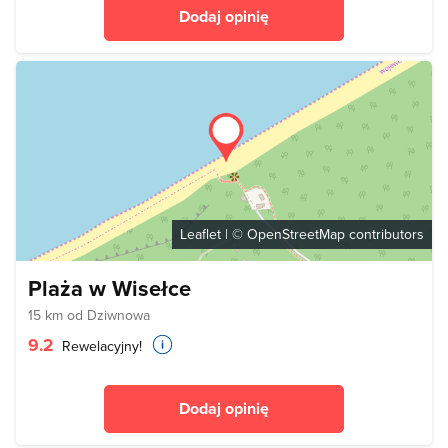
Dodaj opinię
Leaflet
| ©
OpenStreetMap
contributors
Plaża w Wisełce
15 km od Dziwnowa
9.2
Rewelacyjny!
Dodaj opinię