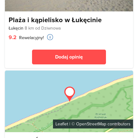
Plaża i kąpielisko w Łukęcinie
Łukęcin
8 km od Dziwnowa
9.2
Rewelacyjny!
Dodaj opinię
Leaflet
| ©
OpenStreetMap
contributors