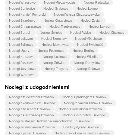
Noclegi Wrzosowo
Noclegi Międzywodzie
Noclegi Radawka
Noclegi Buniewice
Noclegi Grabowo
Noclegi Łowno
Noclegi Kamień Pomorski
Noclegi Wyspa Chrząszczewska
Noclegi Strzeżewo
Noclegi Chrząstowo
Noclegi Zastań
Noclegi Chrząszczewo
Noclegi Trzebieszewo
Noclegi Łukęcin
Noclegi Borucin
Noclegi Świniec
Noclegi Rybice
Noclegi Chynowo
Noclegi Łojszyno
Noclegi Sierosław
Noclegi Miłachowo
Noclegi Sulikowo
Noclegi Mokrawica
Noclegi Świętouść
Noclegi Ugory
Noclegi Pobierowo
Noclegi Redliny
Noclegi Kołczewo
Noclegi Łuskowo
Noclegi Wisełka
Noclegi Pustkowo
Noclegi Żółwino
Noclegi Domysłów
Noclegi Jarzębowo
Noclegi Trzęsacz
Noclegi Rekowo
Noclegi Warnowo
Noclegi z udogodnieniami
Noclegi z telewizorem Dziwnów
Noclegi z parkingiem Dziwnów
Noclegi z wyżywieniem Dziwnów
Noclegi z placem zabaw Dziwnów
Noclegi z basenem Dziwnów
Noclegi z kominkiem Dziwnów
Noclegi z klimatyzacją Dziwnów
Noclegi z internetem Dziwnów
Noclegi ze stacjami ładowania samochodów EV Dziwnów
Noclegi ze śniadaniem Dziwnów
Bon turystyczny Dziwnów
Noclegi z jacuzzi Dziwnów
Noclegi z widokiem na morze Dziwnów