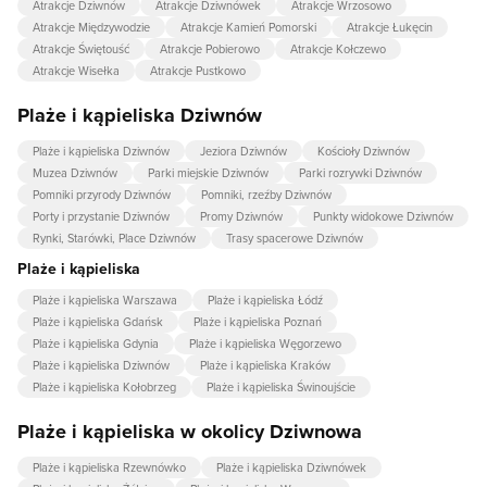
Atrakcje Dziwnów
Atrakcje Dziwnówek
Atrakcje Wrzosowo
Atrakcje Międzywodzie
Atrakcje Kamień Pomorski
Atrakcje Łukęcin
Atrakcje Świętouść
Atrakcje Pobierowo
Atrakcje Kołczewo
Atrakcje Wisełka
Atrakcje Pustkowo
Plaże i kąpieliska Dziwnów
Plaże i kąpieliska Dziwnów
Jeziora Dziwnów
Kościoły Dziwnów
Muzea Dziwnów
Parki miejskie Dziwnów
Parki rozrywki Dziwnów
Pomniki przyrody Dziwnów
Pomniki, rzeźby Dziwnów
Porty i przystanie Dziwnów
Promy Dziwnów
Punkty widokowe Dziwnów
Rynki, Starówki, Place Dziwnów
Trasy spacerowe Dziwnów
Plaże i kąpieliska
Plaże i kąpieliska Warszawa
Plaże i kąpieliska Łódź
Plaże i kąpieliska Gdańsk
Plaże i kąpieliska Poznań
Plaże i kąpieliska Gdynia
Plaże i kąpieliska Węgorzewo
Plaże i kąpieliska Dziwnów
Plaże i kąpieliska Kraków
Plaże i kąpieliska Kołobrzeg
Plaże i kąpieliska Świnoujście
Plaże i kąpieliska w okolicy Dziwnowa
Plaże i kąpieliska Rzewnówko
Plaże i kąpieliska Dziwnówek