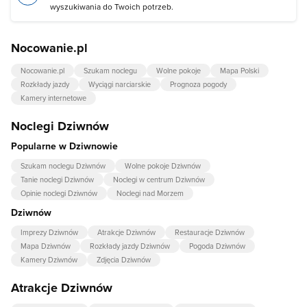
wyszukiwania do Twoich potrzeb.
Nocowanie.pl
Nocowanie.pl
Szukam noclegu
Wolne pokoje
Mapa Polski
Rozkłady jazdy
Wyciągi narciarskie
Prognoza pogody
Kamery internetowe
Noclegi Dziwnów
Popularne w Dziwnowie
Szukam noclegu Dziwnów
Wolne pokoje Dziwnów
Tanie noclegi Dziwnów
Noclegi w centrum Dziwnów
Opinie noclegi Dziwnów
Noclegi nad Morzem
Dziwnów
Imprezy Dziwnów
Atrakcje Dziwnów
Restauracje Dziwnów
Mapa Dziwnów
Rozkłady jazdy Dziwnów
Pogoda Dziwnów
Kamery Dziwnów
Zdjęcia Dziwnów
Atrakcje Dziwnów