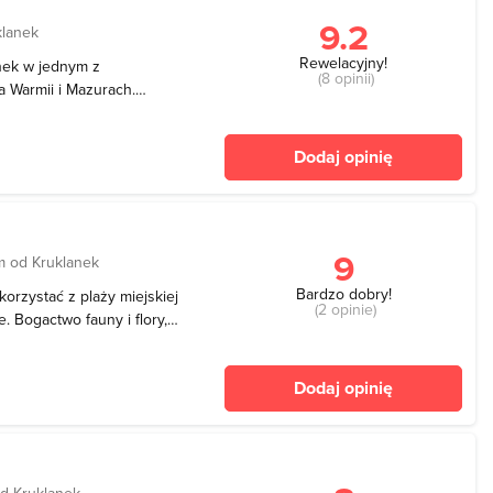
9.2
klanek
Rewelacyjny!
nek w jednym z
(8 opinii)
a Warmii i Mazurach.
o-Kal, nad jeziorem
lone strefy do pływania -
Dodaj opinię
ywać. Miejsc
9
m od Kruklanek
Bardzo dobry!
orzystać z plaży miejskiej
(2 opinie)
. Bogactwo fauny i flory,
i spokój, doskonałe warunki
eliczne atuty tej plaży i
Dodaj opinię
d Kruklanek