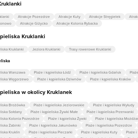
Kruklanki
klanki
Atrakcje Pozezdrze
Atrakcje Kuty
Atrakcje Stręgielek
Atrak
ntonowo
Atrakcje Giżycko
Atrakcje Kolonia Rybacka
ąpieliska Kruklanki
eliska Kruklanki
Jeziora Kruklanki
Trasy rowerowe Kruklanki
eliska
eliska Warszawa
Plaże i kąpieliska Łódź
Plaże i kąpieliska Gdańsk
Plaże
ieliska Węgorzewo
Plaże i kąpieliska Dziwnów
Plaże i kąpieliska Kraków
ąpieliska w okolicy Kruklanek
eliska Brożówka
Plaże i kąpieliska Jeziorowskie
Plaże i kąpieliska Wyłudy
eliska Sołdany
Plaże i kąpieliska Żywki Małe
Plaże i kąpieliska Przerwanki
eliska Kolonia Pozezdrze
Plaże i kąpieliska Żywki
Plaże i kąpieliska Możdża
eliska Żabinki
Plaże i kąpieliska Jakunówko
Plaże i kąpieliska Pozezdrze
liska Kruklin
Plaże i kąpieliska Pieczarki
Plaże i kąpieliska Kuty
Plaże 