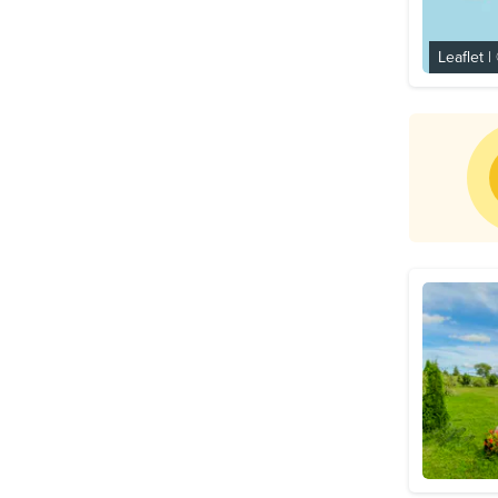
Leaflet
|