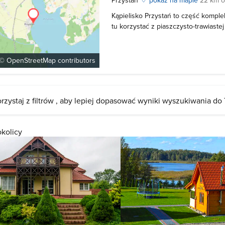
Kąpielisko Przystań to część kompl
tu korzystać z piaszczysto-trawiastej
którym cumowane są żaglówki. Przy pl
parking oraz budka z jedzeniem. Kąpi
więc należy zachować szcz
 ©
OpenStreetMap
contributors
rzystaj z filtrów , aby lepiej dopasować wyniki wyszukiwania do
okolicy