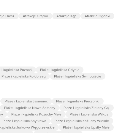
cje Harsz
Atrakcje Grajwo
Atrakcje Kąp
Atrakcje Ogonki
 i kąpieliska Poznań
Plaże i kąpieliska Gdynia
Plaże i kąpieliska Kołobrzeg
Plaże i kąpieliska Świnoujście
Plaże i kąpieliska Jasieniec
Plaże i kąpieliska Pieczonki
Plaże i kąpieliska Nowe Sołdany
Plaże i kąpieliska Zielony Gaj
ny
Plaże i kąpieliska Kożuchy Małe
Plaże i kąpieliska Wilkus
Plaże i kąpieliska Spytkowo
Plaże i kąpieliska Kożuchy Wielkie
i kąpieliska Jurkowo Węgorzewskie
Plaże i kąpieliska Upałty Małe