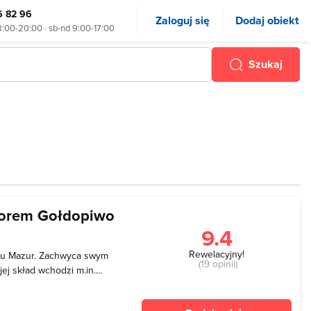
6 82 96
Zaloguj się
Dodaj obiekt
8:00-20:00 · sb-nd 9:00-17:00
Szukaj
iorem Gołdopiwo
9.4
Rewelacyjny!
ionu Mazur. Zachwyca swym
(19 opinii)
jej skład wchodzi m.in.
uje się plaża gminna w
ie odwiedzane zarówno