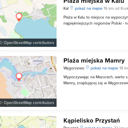
Plaża miejska w Kalu
Kal
pokaż na mapie
16 km od Kru
Plaża w Kalu to miejsce na wypoczy
najpiękniejszych regionów Polski - n
Położona jest przy drodze Węgorzew
Święcajty. Kąpielisko posiada wydzie
dla amatorów i osób potrafiących pł
 ©
OpenStreetMap
contributors
Plaża miejska Mamry
Węgorzewo
pokaż na mapie
18 k
Wypoczywając na Mazurach, warto sk
Mamry, znajdującej się w Węgorzewie
piękne mazurskie krajobrazy, cisza 
rekreacyjno-wypoczynkowe to tylko ni
kąpieliska. Plaża zlok
 ©
OpenStreetMap
contributors
Kąpielisko Przystań
Przystań
pokaż na mapie
22 km o