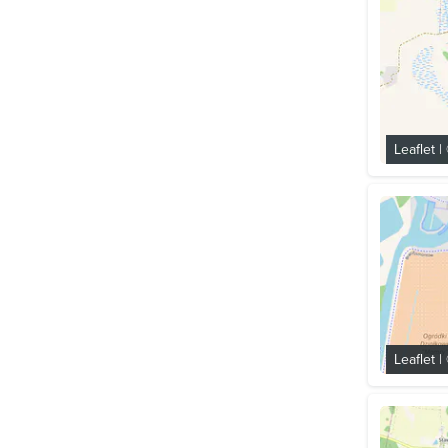
Leaflet
|
Leaflet
|