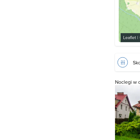
Leaflet
|
Sko
Noclegi w 