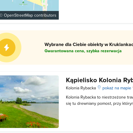
miejscowościach to idealny sposób
wypoczynek. Jedną z propozycji sp
wodą jest plaża miejska w Giżycku, k
 ©
OpenStreetMap
contributors
Wybrane dla Ciebie obiekty w Kruklankac
Gwarantowana cena, szybka rezerwacja
Kąpielisko Kolonia Ry
Kolonia Rybacka
pokaż na mapie
Kolonia Rybacka to niestrzeżone traw
się tu drewniany pomost, przy któr
W pobliżu plaży wyznaczone zostało
Nieopodal znajduje się parking. Kąpi
własną odpowiedzialność.