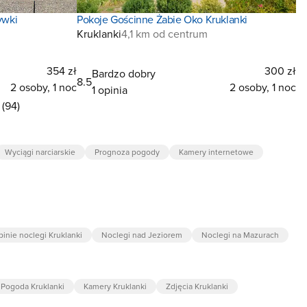
ywki
Pokoje Gościnne Żabie Oko Kruklanki
Kruklanki
4,1 km od centrum
354 zł
300 zł
Bardzo dobry
8.5
2 osoby, 1 noc
2 osoby, 1 noc
1 opinia
(94)
Wyciągi narciarskie
Prognoza pogody
Kamery internetowe
inie noclegi Kruklanki
Noclegi nad Jeziorem
Noclegi na Mazurach
Pogoda Kruklanki
Kamery Kruklanki
Zdjęcia Kruklanki