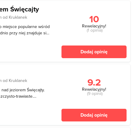
em Święcajty
10
m od Kruklanek
Rewelacyjny!
o miejsce popularne wśród
(1 opinia)
io przy niej znajduje się
ących tu osób
dyspozycji są toalety,
Dodaj opinię
oków do
9.2
m od Kruklanek
Rewelacyjny!
ę nad jeziorem Święcajty.
(9 opinii)
szczysto-trawiaste.
stać z przebieralni,
nych oraz boiska do piłki
Dodaj opinię