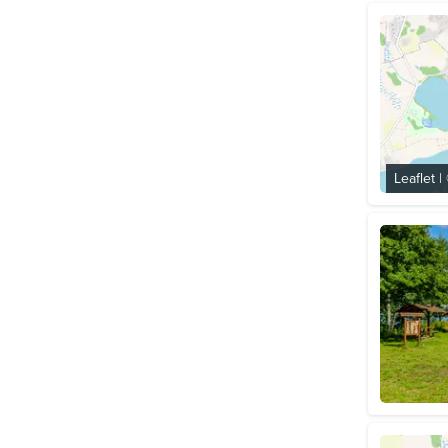
Leaflet
|