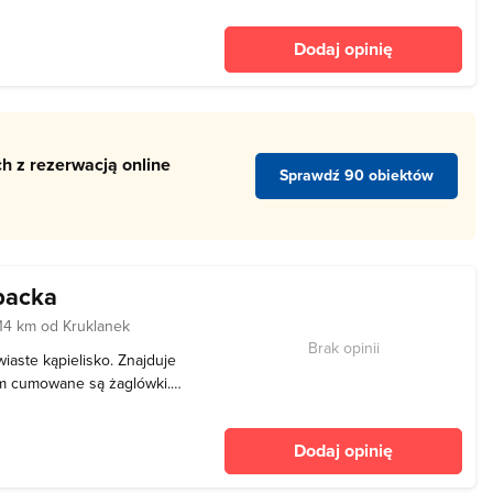
 na udany wakacyjny
ędzenia czasu wolnego nad
Dodaj opinię
tóra znajduje się
h z rezerwacją online
Sprawdź 90 obiektów
backa
14 km od Kruklanek
Brak opinii
iaste kąpielisko. Znajduje
ym cumowane są żaglówki.
 miejsce na ognisko.
el tutaj odbywa się na
Dodaj opinię