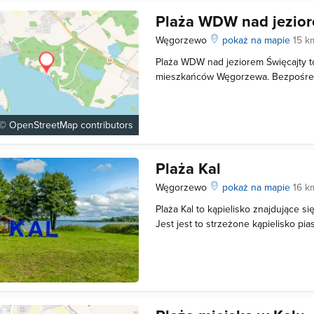
Plaża WDW nad jezior
Węgorzewo
pokaż na mapie
15 k
Plaża WDW nad jeziorem Święcajty t
mieszkańców Węgorzewa. Bezpośredn
mały port żeglarski. Dla odpoczywaj
przygotowano udogodnienia - do ich 
przebieralnie, pomosty ze strefą sk
 ©
OpenStreetMap
contributors
Plaża Kal
Węgorzewo
pokaż na mapie
16 k
Plaża Kal to kąpielisko znajdujące si
Jest jest to strzeżone kąpielisko pia
Wypoczywające tam osoby mogą korzy
wypożyczalni kajaków i rowerów wod
siatkowej. Przy plaży znajdują się