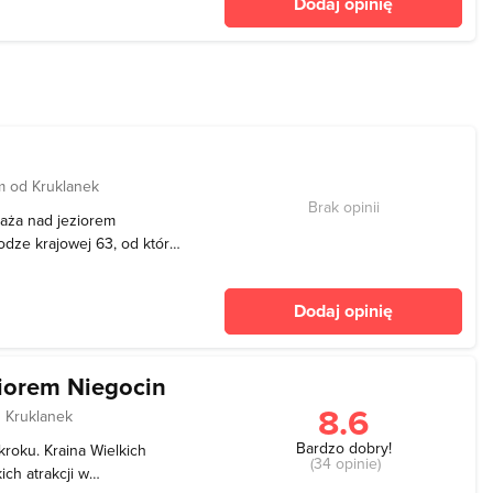
Dodaj opinię
m od Kruklanek
Brak opinii
laża nad jeziorem
rodze krajowej 63, od której
najduje się drewniany
 żaglówki. Po drugiej
Dodaj opinię
 lo
ziorem Niegocin
8.6
 Kruklanek
Bardzo dobry!
roku. Kraina Wielkich
(34 opinie)
ch atrakcji w