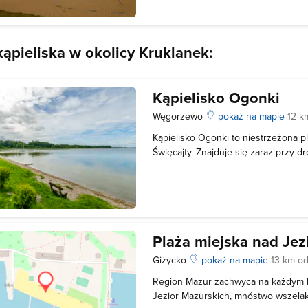
przez mieszkańców gminy, jak i tury
kąpieliska w okolicy Kruklanek:
Kąpielisko Ogonki
Węgorzewo
pokaż na mapie
12 k
Kąpielisko Ogonki to niestrzeżona p
Święcajty. Znajduje się zaraz przy d
odgradzają ją barierki. Przy plaży z
pomost, przy którym można cumować
stronie drogi umiejscowiono budki z
Plaża miejska nad Je
Giżycko
pokaż na mapie
13 km od
Region Mazur zachwyca na każdym k
Jezior Mazurskich, mnóstwo wszelaki