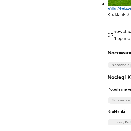
Villa Alek
Kruklanki
2
Rewelac
9.7
4 opinie
Nocowani
Nocowanie.
Noclegi K
Popularne w
Szukam nocl
Kruklanki
Imprezy Kru