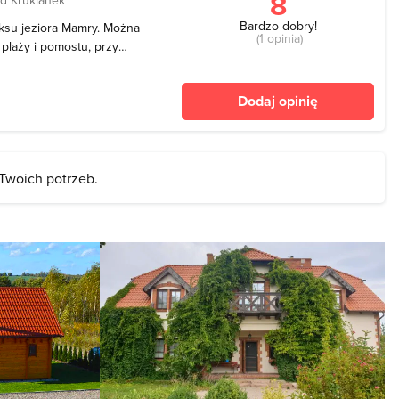
8
Bardzo dobry!
eksu jeziora Mamry. Można
(1 opinia)
 plaży i pomostu, przy
aży znajdują się toalety,
elisko jest niestrzeżone,
Dodaj opinię
 Twoich potrzeb.