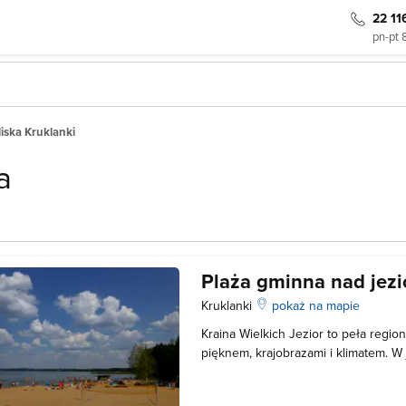
22 11
pn-pt 
liska Kruklanki
a
Plaża gminna nad jez
Kruklanki
pokaż na mapie
Kraina Wielkich Jezior to peła reg
pięknem, krajobrazami i klimatem. W 
jezioro Gołdopiwo, nad którym znajd
Kruklankach. Jest to miejsce chętn