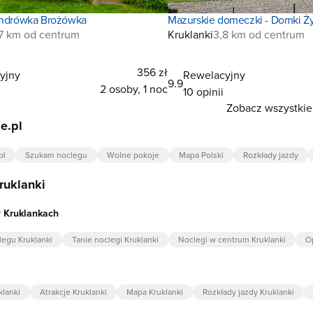
sandrówka Brożówka
Mazurskie domeczki - Domki Ż
,7 km od centrum
Kruklanki
3,8 km od centrum
356 zł
yjny
Rewelacyjny
9.9
2 osoby, 1 noc
10 opinii
Zobacz wszystkie 
e.pl
pl
Szukam noclegu
Wolne pokoje
Mapa Polski
Rozkłady jazdy
ruklanki
 Kruklankach
egu Kruklanki
Tanie noclegi Kruklanki
Noclegi w centrum Kruklanki
Op
klanki
Atrakcje Kruklanki
Mapa Kruklanki
Rozkłady jazdy Kruklanki