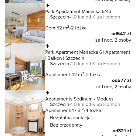
Natychmiastowa rezerwacja
Park Apartament Mariacka 6/43
Szczecin
1,0 km od Klub Hormon
2
Dom:
52 m
2 łóżka
od
542 zł
za 1 noc, 2 osoby
Natychmiastowa rezerwacja
Park Apartment Mariacka 6 | Apartament
| Balkon | Szczecin
Szczecin
1,0 km od Klub Hormon
2
Apartament:
42 m
2 łóżka
od
577 zł
za 1 noc, 2 osoby
Natychmiastowa rezerwacja
Apartamenty Sedinum - Modern
Szczecin
1,0 km od Klub Hormon
2
Apartament:
47 m
4 łóżka
Bezpłatna anulacja
Bez przedpłaty
od
321 zł