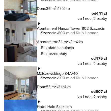
2
Dom:
36 m
1 łóżko
od
441 zł
za 1 noc, 2 osoby
Natychmiastowa rezerwacja
Apartament Hanza Tower 1102 Szczecin
Szczecin
800 m od Klub Hormon
2
Apartament:
34 m
2 łóżka
Bezpłatna anulacja
Bez przedpłaty
od
475 zł
za 1 noc, 2 osoby
Natychmiastowa rezerwacja
Malczewskiego 34A/40
Szczecin
900 m od Klub Hormon
2
Dom:
53 m
2 łóżka
od
507 zł
za 1 noc, 2 osoby
Natychmiastowa rezerwacja
Hotel Halo Szczecin