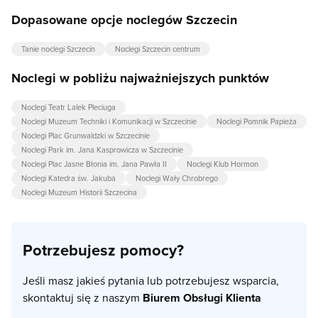
Dopasowane opcje noclegów Szczecin
Tanie noclegi Szczecin
Noclegi Szczecin centrum
Noclegi w pobliżu najważniejszych punktów
Noclegi Teatr Lalek Pleciuga
Noclegi Muzeum Techniki i Komunikacji w Szczecinie
Noclegi Pomnik Papieża
Noclegi Plac Grunwaldzki w Szczecinie
Noclegi Park im. Jana Kasprowicza w Szczecinie
Noclegi Plac Jasne Błonia im. Jana Pawła II
Noclegi Klub Hormon
Noclegi Katedra św. Jakuba
Noclegi Wały Chrobrego
Noclegi Muzeum Historii Szczecina
Potrzebujesz pomocy?
Jeśli masz jakieś pytania lub potrzebujesz wsparcia,
skontaktuj się z naszym
Biurem Obsługi Klienta