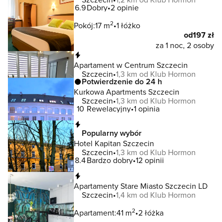
6.9
Dobry
2 opinie
2
Pokój:
17 m
1 łóżko
od
197 zł
za 1 noc, 2 osoby
Natychmiastowa rezerwacja
Apartament w Centrum Szczecin
Szczecin
1,3 km od Klub Hormon
Potwierdzenie do 24 h
Kurkowa Apartments Szczecin
Szczecin
1,3 km od Klub Hormon
10
Rewelacyjny
1 opinia
Natychmiastowa rezerwacja
Popularny wybór
Hotel Kapitan Szczecin
Szczecin
1,3 km od Klub Hormon
8.4
Bardzo dobry
12 opinii
Natychmiastowa rezerwacja
Apartamenty Stare Miasto Szczecin LD
Szczecin
1,4 km od Klub Hormon
2
Apartament:
41 m
2 łóżka