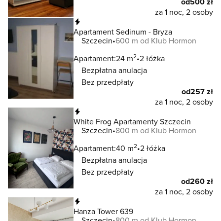
od
500 zł
za 1 noc, 2 osoby
Natychmiastowa rezerwacja
Apartament Sedinum - Bryza
Szczecin
600 m od Klub Hormon
2
Apartament:
24 m
2 łóżka
Bezpłatna anulacja
Bez przedpłaty
od
257 zł
za 1 noc, 2 osoby
Natychmiastowa rezerwacja
White Frog Apartamenty Szczecin
Szczecin
800 m od Klub Hormon
2
Apartament:
40 m
2 łóżka
Bezpłatna anulacja
Bez przedpłaty
od
260 zł
za 1 noc, 2 osoby
Natychmiastowa rezerwacja
Hanza Tower 639
Szczecin
800 m od Klub Hormon