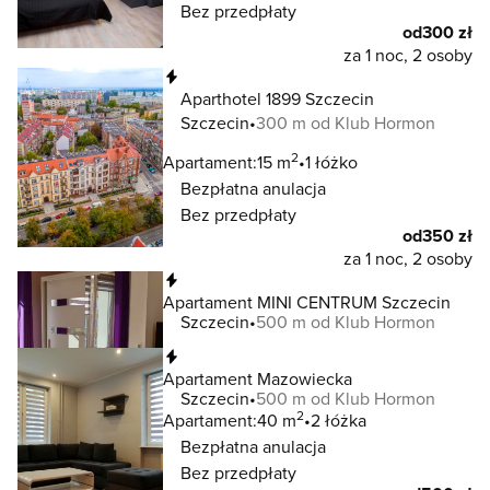
Bez przedpłaty
od
300 zł
za 1 noc, 2 osoby
Natychmiastowa rezerwacja
Aparthotel 1899 Szczecin
Szczecin
300 m od Klub Hormon
2
Apartament:
15 m
1 łóżko
Bezpłatna anulacja
Bez przedpłaty
od
350 zł
za 1 noc, 2 osoby
Natychmiastowa rezerwacja
Apartament MINI CENTRUM Szczecin
Szczecin
500 m od Klub Hormon
Natychmiastowa rezerwacja
Apartament Mazowiecka
Szczecin
500 m od Klub Hormon
2
Apartament:
40 m
2 łóżka
Bezpłatna anulacja
Bez przedpłaty