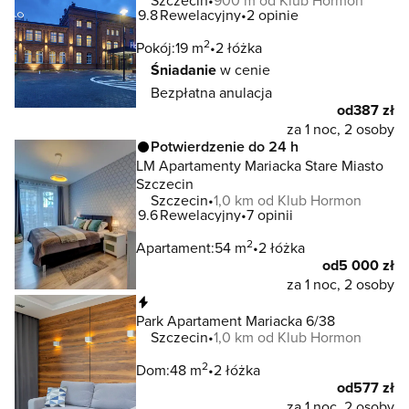
Szczecin
900 m od Klub Hormon
9.8
Rewelacyjny
2 opinie
2
Pokój:
19 m
2 łóżka
Śniadanie
w cenie
Bezpłatna anulacja
od
387 zł
za 1 noc, 2 osoby
Potwierdzenie do 24 h
LM Apartamenty Mariacka Stare Miasto
Szczecin
Szczecin
1,0 km od Klub Hormon
9.6
Rewelacyjny
7 opinii
2
Apartament:
54 m
2 łóżka
od
5 000 zł
za 1 noc, 2 osoby
Natychmiastowa rezerwacja
Park Apartament Mariacka 6/38
Szczecin
1,0 km od Klub Hormon
2
Dom:
48 m
2 łóżka
od
577 zł
za 1 noc, 2 osoby