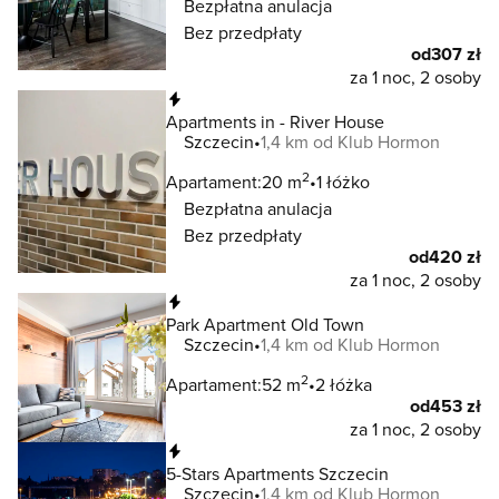
Bezpłatna anulacja
Bez przedpłaty
od
307 zł
za 1 noc, 2 osoby
Natychmiastowa rezerwacja
Apartments in - River House
Szczecin
1,4 km od Klub Hormon
2
Apartament:
20 m
1 łóżko
Bezpłatna anulacja
Bez przedpłaty
od
420 zł
za 1 noc, 2 osoby
Natychmiastowa rezerwacja
Park Apartment Old Town
Szczecin
1,4 km od Klub Hormon
2
Apartament:
52 m
2 łóżka
od
453 zł
za 1 noc, 2 osoby
Natychmiastowa rezerwacja
5-Stars Apartments Szczecin
Szczecin
1,4 km od Klub Hormon