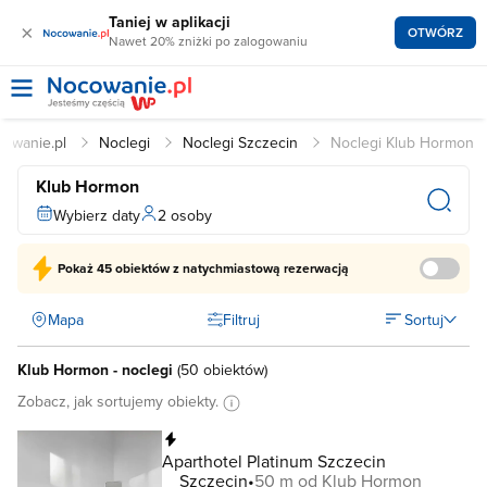
Taniej w aplikacji
×
OTWÓRZ
Nawet 20% zniżki po zalogowaniu
owanie.pl
Noclegi
Noclegi Szczecin
Noclegi Klub Hormon
Klub Hormon
Wybierz daty
2 osoby
Pokaż
45 obiektów
z natychmiastową rezerwacją
Mapa
Filtruj
Sortuj
Klub Hormon - noclegi
(
50 obiektów
)
Zobacz, jak sortujemy obiekty.
Natychmiastowa rezerwacja
Aparthotel Platinum Szczecin
Szczecin
50 m od Klub Hormon