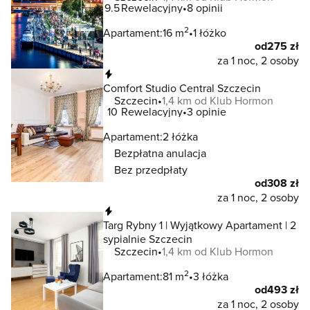
9.5
Rewelacyjny
8 opinii
2
Apartament:
16 m
1 łóżko
od
275 zł
za 1 noc, 2 osoby
Natychmiastowa rezerwacja
Comfort Studio Central Szczecin
Szczecin
1,4 km od Klub Hormon
10
Rewelacyjny
3 opinie
Apartament:
2 łóżka
Bezpłatna anulacja
Bez przedpłaty
od
308 zł
za 1 noc, 2 osoby
Natychmiastowa rezerwacja
Targ Rybny 1 | Wyjątkowy Apartament | 2
sypialnie Szczecin
Szczecin
1,4 km od Klub Hormon
2
Apartament:
81 m
3 łóżka
od
493 zł
za 1 noc, 2 osoby