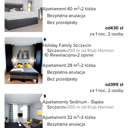
2
Apartament:
40 m
2 łóżka
Bezpłatna anulacja
Bez przedpłaty
od
430 zł
za 1 noc, 2 osoby
Natychmiastowa rezerwacja
Holiday Family Szczecin
Szczecin
200 m od Klub Hormon
10
Rewelacyjny
2 opinie
2
Apartament:
28 m
2 łóżka
Bezpłatna anulacja
Bez przedpłaty
od
399 zł
za 1 noc, 2 osoby
Natychmiastowa rezerwacja
Apartamenty Sedinum - Śląska
Szczecin
300 m od Klub Hormon
2
Apartament:
32 m
3 łóżka
Bezpłatna anulacja