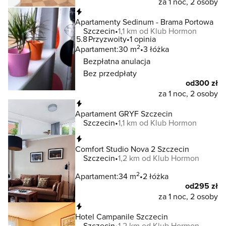
za 1 noc, 2 osoby
Natychmiastowa rezerwacja
Apartamenty Sedinum - Brama Portowa
Szczecin
1,1 km od Klub Hormon
5.8
Przyzwoity
1 opinia
2
Apartament:
30 m
3 łóżka
Bezpłatna anulacja
Bez przedpłaty
od
300 zł
za 1 noc, 2 osoby
Natychmiastowa rezerwacja
Apartament GRYF Szczecin
Szczecin
1,1 km od Klub Hormon
Natychmiastowa rezerwacja
Comfort Studio Nova 2 Szczecin
Szczecin
1,2 km od Klub Hormon
2
Apartament:
34 m
2 łóżka
od
295 zł
za 1 noc, 2 osoby
Natychmiastowa rezerwacja
Hotel Campanile Szczecin
Szczecin
1,2 km od Klub Hormon