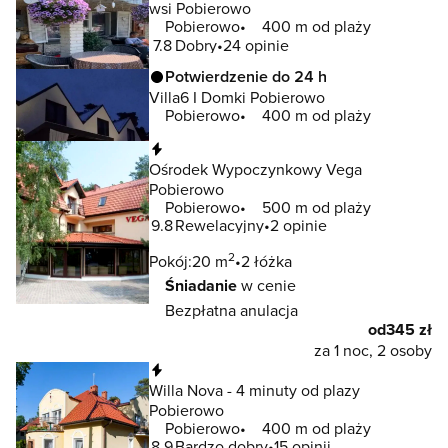
wsi Pobierowo
Pobierowo
400 m od plaży
7.8
Dobry
24 opinie
Potwierdzenie do 24 h
Villa6 I Domki Pobierowo
Pobierowo
400 m od plaży
Natychmiastowa rezerwacja
Ośrodek Wypoczynkowy Vega
Pobierowo
Pobierowo
500 m od plaży
9.8
Rewelacyjny
2 opinie
2
Pokój:
20 m
2 łóżka
Śniadanie
w cenie
Bezpłatna anulacja
od
345 zł
za 1 noc, 2 osoby
Natychmiastowa rezerwacja
Willa Nova - 4 minuty od plazy
Pobierowo
Pobierowo
400 m od plaży
8.9
Bardzo dobry
15 opinii