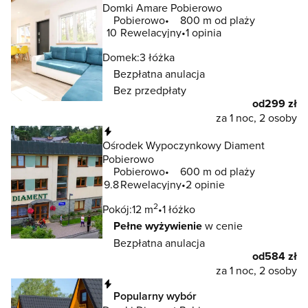
Domki Amare Pobierowo
Pobierowo
800 m od plaży
10
Rewelacyjny
1 opinia
Domek:
3 łóżka
Bezpłatna anulacja
Bez przedpłaty
od
299 zł
za 1 noc, 2 osoby
Natychmiastowa rezerwacja
Ośrodek Wypoczynkowy Diament
Pobierowo
Pobierowo
600 m od plaży
9.8
Rewelacyjny
2 opinie
2
Pokój:
12 m
1 łóżko
Pełne wyżywienie
w cenie
Bezpłatna anulacja
od
584 zł
za 1 noc, 2 osoby
Natychmiastowa rezerwacja
Popularny wybór