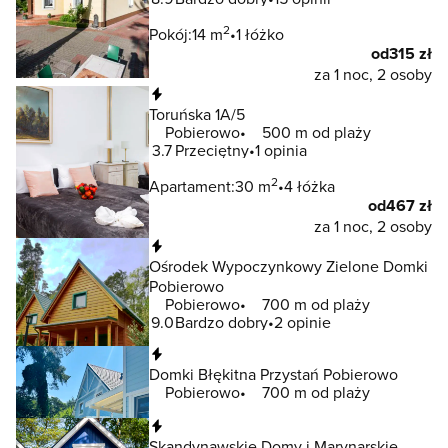
2
Pokój:
14 m
1 łóżko
od
315 zł
za 1 noc, 2 osoby
Natychmiastowa rezerwacja
Toruńska 1A/5
Pobierowo
500 m od plaży
3.7
Przeciętny
1 opinia
2
Apartament:
30 m
4 łóżka
od
467 zł
za 1 noc, 2 osoby
Natychmiastowa rezerwacja
Ośrodek Wypoczynkowy Zielone Domki
Pobierowo
Pobierowo
700 m od plaży
9.0
Bardzo dobry
2 opinie
Natychmiastowa rezerwacja
Domki Błękitna Przystań Pobierowo
Pobierowo
700 m od plaży
Natychmiastowa rezerwacja
Skandynawskie Domy i Marynarskie