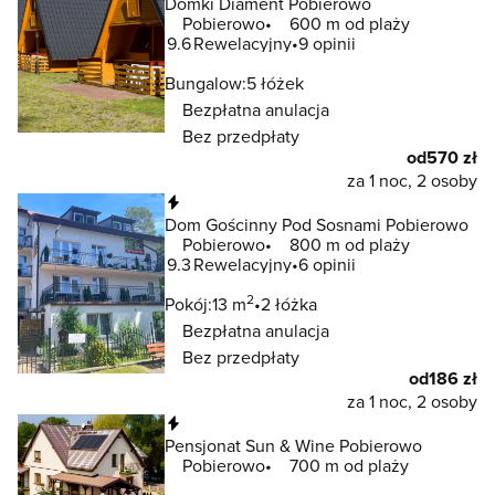
Domki Diament Pobierowo
Pobierowo
600 m od plaży
9.6
Rewelacyjny
9 opinii
Bungalow:
5 łóżek
Bezpłatna anulacja
Bez przedpłaty
od
570 zł
za 1 noc, 2 osoby
Natychmiastowa rezerwacja
Dom Gościnny Pod Sosnami Pobierowo
Pobierowo
800 m od plaży
9.3
Rewelacyjny
6 opinii
2
Pokój:
13 m
2 łóżka
Bezpłatna anulacja
Bez przedpłaty
od
186 zł
za 1 noc, 2 osoby
Natychmiastowa rezerwacja
Pensjonat Sun & Wine Pobierowo
Pobierowo
700 m od plaży