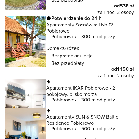
od
538 zł
za 1 noc, 2 osoby
Potwierdzenie do 24 h
Apartamenty Sosnówka i No 12
Pobierowo
Pobierowo
300 m od plaży
Domek:
6 łóżek
Bezpłatna anulacja
Bez przedpłaty
od
1 150 zł
za 1 noc, 2 osoby
Natychmiastowa rezerwacja
Apartament IKAR Pobierowo - 2
pokojowy, blisko morza
Pobierowo
300 m od plaży
Natychmiastowa rezerwacja
Apartamenty SUN & SNOW Baltic
Residence Pobierowo
Pobierowo
500 m od plaży
2