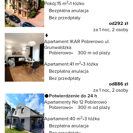
2
Pokój:
15 m
1 łóżko
Bezpłatna anulacja
Bez przedpłaty
od
292 zł
za 1 noc, 2 osoby
Natychmiastowa rezerwacja
Apartament IKAR Pobierowo ul.
Grunwaldzka
Pobierowo
300 m od plaży
2
Apartament:
41 m
3 łóżka
Bezpłatna anulacja
Bez przedpłaty
od
886 zł
za 1 noc, 2 osoby
Potwierdzenie do 24 h
Apartamenty No 12 Pobierowo
Pobierowo
300 m od plaży
2
Apartament:
40 m
3 łóżka
Bezpłatna anulacja
Bez przedpłaty