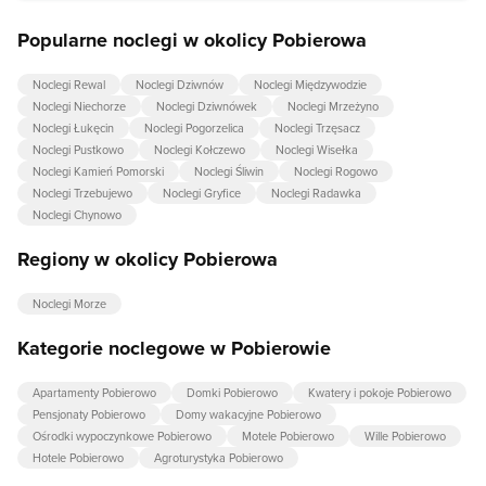
Popularne noclegi w okolicy Pobierowa
Noclegi Rewal
Noclegi Dziwnów
Noclegi Międzywodzie
Noclegi Niechorze
Noclegi Dziwnówek
Noclegi Mrzeżyno
Noclegi Łukęcin
Noclegi Pogorzelica
Noclegi Trzęsacz
Noclegi Pustkowo
Noclegi Kołczewo
Noclegi Wisełka
Noclegi Kamień Pomorski
Noclegi Śliwin
Noclegi Rogowo
Noclegi Trzebujewo
Noclegi Gryfice
Noclegi Radawka
Noclegi Chynowo
Regiony w okolicy Pobierowa
Noclegi Morze
Kategorie noclegowe w Pobierowie
Apartamenty Pobierowo
Domki Pobierowo
Kwatery i pokoje Pobierowo
Pensjonaty Pobierowo
Domy wakacyjne Pobierowo
Ośrodki wypoczynkowe Pobierowo
Motele Pobierowo
Wille Pobierowo
Hotele Pobierowo
Agroturystyka Pobierowo