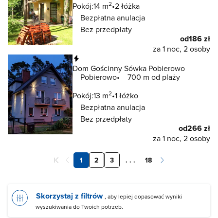
2
Pokój:
14 m
2 łóżka
Bezpłatna anulacja
Bez przedpłaty
od
186 zł
za 1 noc, 2 osoby
Natychmiastowa rezerwacja
Dom Gościnny Sówka Pobierowo
Pobierowo
700 m od plaży
2
Pokój:
13 m
1 łóżko
Bezpłatna anulacja
Bez przedpłaty
od
266 zł
za 1 noc, 2 osoby
1
2
3
. . .
18
Skorzystaj z filtrów
, aby lepiej dopasować wyniki
wyszukiwania do Twoich potrzeb.