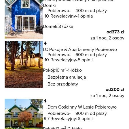
Domki
Pobierowo
400 m od plaży
10
Rewelacyjny
1 opinia
Domek:
3 łóżka
od
373 zł
za 1 noc, 2 osoby
Natychmiastowa rezerwacja
LC Pokoje & Apartamenty Pobierowo
Pobierowo
600 m od plaży
10
Rewelacyjny
5 opinii
2
Pokój:
16 m
1 łóżko
Bezpłatna anulacja
Bez przedpłaty
od
200 zł
za 1 noc, 2 osoby
Natychmiastowa rezerwacja
Dom Gościnny W Lesie Pobierowo
Pobierowo
900 m od plaży
9.7
Rewelacyjny
8 opinii
2
Pokój:
12 m
2 łóżka