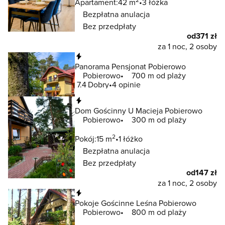
Apartament:
42 m
3 łóżka
Bezpłatna anulacja
Bez przedpłaty
od
371 zł
za 1 noc, 2 osoby
Natychmiastowa rezerwacja
Panorama Pensjonat Pobierowo
Pobierowo
700 m od plaży
7.4
Dobry
4 opinie
Natychmiastowa rezerwacja
Dom Gościnny U Macieja Pobierowo
Pobierowo
300 m od plaży
2
Pokój:
15 m
1 łóżko
Bezpłatna anulacja
Bez przedpłaty
od
147 zł
za 1 noc, 2 osoby
Natychmiastowa rezerwacja
Pokoje Gościnne Leśna Pobierowo
Pobierowo
800 m od plaży