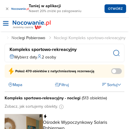
Taniej w aplikacji
×
OTWÓRZ
Nawet 20% zniżki po zalogowaniu
gi
Noclegi Pobierowo
Noclegi Kompleks sportowo-rekreacyjny
Kompleks sportowo-rekreacyjny
Wybierz daty
2 osoby
Pokaż
470 obiektów
z natychmiastową rezerwacją
Mapa
Filtruj
Sortuj
Kompleks sportowo-rekreacyjny - noclegi
(
513 obiektów
)
Zobacz, jak sortujemy obiekty.
Natychmiastowa rezerwacja
Ośrodek Wypoczynkowy Solaris
Pobierowo