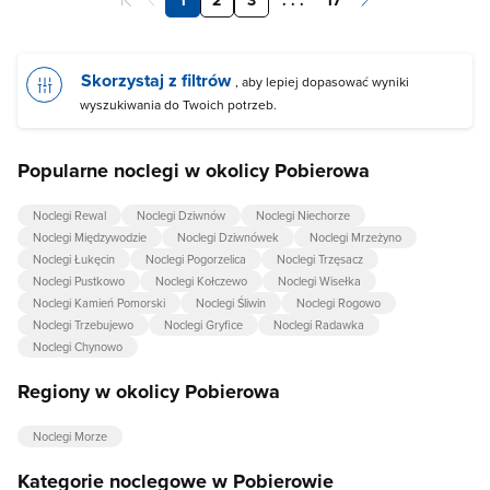
Skorzystaj z filtrów
, aby lepiej dopasować wyniki
wyszukiwania do Twoich potrzeb.
Popularne noclegi w okolicy Pobierowa
Noclegi Rewal
Noclegi Dziwnów
Noclegi Niechorze
Noclegi Międzywodzie
Noclegi Dziwnówek
Noclegi Mrzeżyno
Noclegi Łukęcin
Noclegi Pogorzelica
Noclegi Trzęsacz
Noclegi Pustkowo
Noclegi Kołczewo
Noclegi Wisełka
Noclegi Kamień Pomorski
Noclegi Śliwin
Noclegi Rogowo
Noclegi Trzebujewo
Noclegi Gryfice
Noclegi Radawka
Noclegi Chynowo
Regiony w okolicy Pobierowa
Noclegi Morze
Kategorie noclegowe w Pobierowie