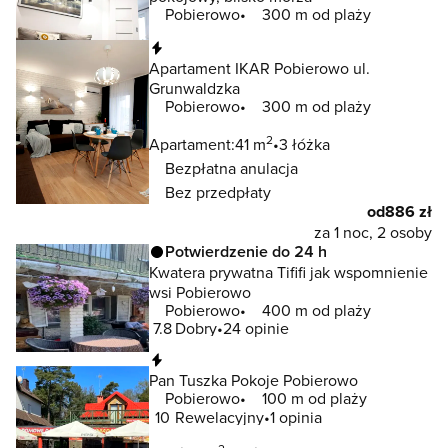
Pobierowo
300 m od plaży
Natychmiastowa rezerwacja
Apartament IKAR Pobierowo ul.
Grunwaldzka
Pobierowo
300 m od plaży
2
Apartament:
41 m
3 łóżka
Bezpłatna anulacja
Bez przedpłaty
od
886 zł
za 1 noc, 2 osoby
Potwierdzenie do 24 h
Kwatera prywatna Tififi jak wspomnienie
wsi Pobierowo
Pobierowo
400 m od plaży
7.8
Dobry
24 opinie
Natychmiastowa rezerwacja
Pan Tuszka Pokoje Pobierowo
Pobierowo
100 m od plaży
10
Rewelacyjny
1 opinia