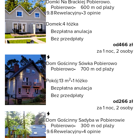
Domki Na Brackiej Pobierowo.
Pobierowo
600 m od plaży
9.8
Rewelacyjny
3 opinie
Domek:
4 łóżka
Bezpłatna anulacja
Bez przedpłaty
od
466 zł
za 1 noc, 2 osoby
Natychmiastowa rezerwacja
Dom Gościnny Sówka Pobierowo
Pobierowo
700 m od plaży
2
Pokój:
13 m
1 łóżko
Bezpłatna anulacja
Bez przedpłaty
od
266 zł
za 1 noc, 2 osoby
Natychmiastowa rezerwacja
Dom Gościnny Sadyba w Pobierowie
Pobierowo
300 m od plaży
9.6
Rewelacyjny
4 opinie