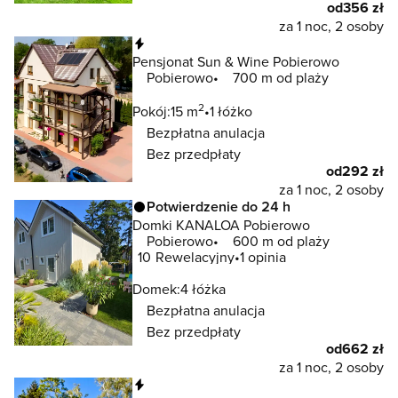
od
356 zł
za 1 noc, 2 osoby
Natychmiastowa rezerwacja
Pensjonat Sun & Wine Pobierowo
Pobierowo
700 m od plaży
2
Pokój:
15 m
1 łóżko
Bezpłatna anulacja
Bez przedpłaty
od
292 zł
za 1 noc, 2 osoby
Potwierdzenie do 24 h
Domki KANALOA Pobierowo
Pobierowo
600 m od plaży
10
Rewelacyjny
1 opinia
Domek:
4 łóżka
Bezpłatna anulacja
Bez przedpłaty
od
662 zł
za 1 noc, 2 osoby
Natychmiastowa rezerwacja