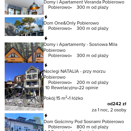
Domy i Apartament Veranda Pobierowo
Pobierowo
300 m od plaży
Natychmiastowa rezerwacja
Dom One&Only Pobierowo
Pobierowo
300 m od plaży
Natychmiastowa rezerwacja
Domy i Apartamenty - Sosnowa Mila
Pobierowo
Pobierowo
300 m od plaży
Natychmiastowa rezerwacja
Noclegi NATALIA - przy morzu
Pobierowo
Pobierowo
200 m od plaży
10
Rewelacyjny
22 opinie
2
Pokój:
15 m
1 łóżko
od
242 zł
za 1 noc, 2 osoby
Natychmiastowa rezerwacja
Dom Gościnny Pod Sosnami Pobierowo
Pobierowo
800 m od plaży