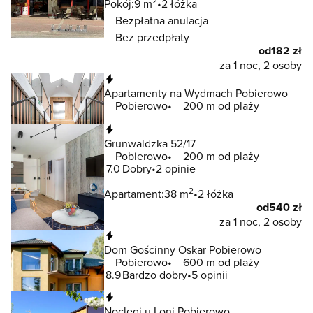
2
Pokój:
9 m
2 łóżka
Bezpłatna anulacja
Bez przedpłaty
od
182 zł
za 1 noc, 2 osoby
Natychmiastowa rezerwacja
Apartamenty na Wydmach Pobierowo
Pobierowo
200 m od plaży
Natychmiastowa rezerwacja
Grunwaldzka 52/17
Pobierowo
200 m od plaży
7.0
Dobry
2 opinie
2
Apartament:
38 m
2 łóżka
od
540 zł
za 1 noc, 2 osoby
Natychmiastowa rezerwacja
Dom Gościnny Oskar Pobierowo
Pobierowo
600 m od plaży
8.9
Bardzo dobry
5 opinii
Natychmiastowa rezerwacja
Noclegi u Loni Pobierowo