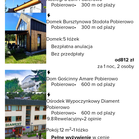
Pobierowo
300 m od plaży
Natychmiastowa rezerwacja
Domek Bursztynowa Stodoła Pobierowo
Pobierowo
300 m od plaży
Domek:
5 łóżek
Bezpłatna anulacja
Bez przedpłaty
od
812 zł
za 1 noc, 2 osoby
Natychmiastowa rezerwacja
Dom Gościnny Amare Pobierowo
Pobierowo
600 m od plaży
Natychmiastowa rezerwacja
Ośrodek Wypoczynkowy Diament
Pobierowo
Pobierowo
600 m od plaży
9.8
Rewelacyjny
2 opinie
2
Pokój:
12 m
1 łóżko
Pełne wyżywienie
w cenie