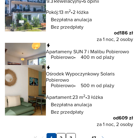
9.3
Rewelacyjny
6 opinii
2
Pokój:
13 m
2 łóżka
Bezpłatna anulacja
Bez przedpłaty
od
186 zł
za 1 noc, 2 osoby
Natychmiastowa rezerwacja
Apartameny SUN 7 i Malibu Pobierowo
Pobierowo
400 m od plaży
Natychmiastowa rezerwacja
Ośrodek Wypoczynkowy Solaris
Pobierowo
Pobierowo
500 m od plaży
2
Apartament:
23 m
3 łóżka
Bezpłatna anulacja
Bez przedpłaty
od
609 zł
za 1 noc, 2 osoby
1
2
3
. . .
17