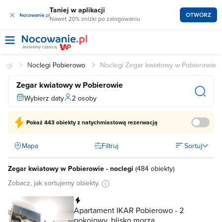
Taniej w aplikacji
×
OTWÓRZ
Nawet 20% zniżki po zalogowaniu
legi
Noclegi Pobierowo
Noclegi Zegar kwiatowy w Pobierowie
Zegar kwiatowy w Pobierowie
Wybierz daty
2 osoby
Pokaż
443 obiekty
z natychmiastową rezerwacją
Mapa
Filtruj
Sortuj
Zegar kwiatowy w Pobierowie - noclegi
(
484 obiekty
)
Zobacz, jak sortujemy obiekty.
Natychmiastowa rezerwacja
Apartament IKAR Pobierowo - 2
pokojowy, blisko morza