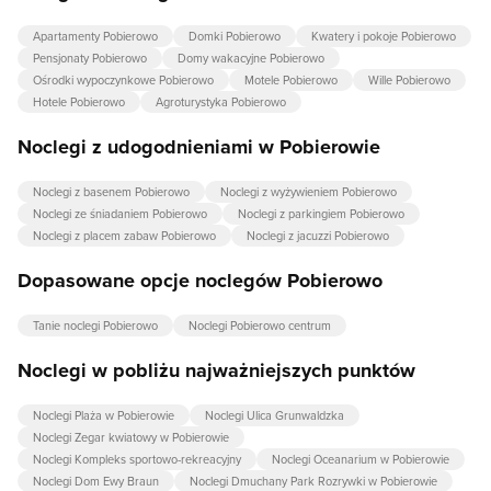
Apartamenty Pobierowo
Domki Pobierowo
Kwatery i pokoje Pobierowo
Pensjonaty Pobierowo
Domy wakacyjne Pobierowo
Ośrodki wypoczynkowe Pobierowo
Motele Pobierowo
Wille Pobierowo
Hotele Pobierowo
Agroturystyka Pobierowo
Noclegi z udogodnieniami w Pobierowie
Noclegi z basenem Pobierowo
Noclegi z wyżywieniem Pobierowo
Noclegi ze śniadaniem Pobierowo
Noclegi z parkingiem Pobierowo
Noclegi z placem zabaw Pobierowo
Noclegi z jacuzzi Pobierowo
Dopasowane opcje noclegów Pobierowo
Tanie noclegi Pobierowo
Noclegi Pobierowo centrum
Noclegi w pobliżu najważniejszych punktów
Noclegi Plaża w Pobierowie
Noclegi Ulica Grunwaldzka
Noclegi Zegar kwiatowy w Pobierowie
Noclegi Kompleks sportowo-rekreacyjny
Noclegi Oceanarium w Pobierowie
Noclegi Dom Ewy Braun
Noclegi Dmuchany Park Rozrywki w Pobierowie