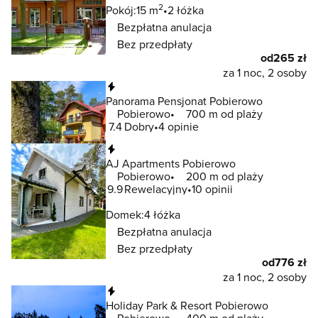
2
Pokój:
15 m
2 łóżka
Bezpłatna anulacja
Bez przedpłaty
od
265 zł
za 1 noc, 2 osoby
Natychmiastowa rezerwacja
Panorama Pensjonat Pobierowo
Pobierowo
700 m od plaży
7.4
Dobry
4 opinie
Natychmiastowa rezerwacja
AJ Apartments Pobierowo
Pobierowo
200 m od plaży
9.9
Rewelacyjny
10 opinii
Domek:
4 łóżka
Bezpłatna anulacja
Bez przedpłaty
od
776 zł
za 1 noc, 2 osoby
Natychmiastowa rezerwacja
Holiday Park & Resort Pobierowo
Pobierowo
400 m od plaży