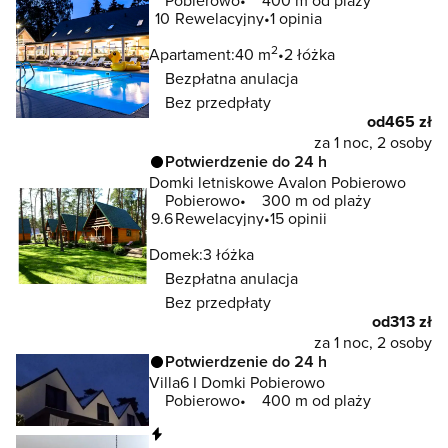
10
Rewelacyjny
1 opinia
2
Apartament:
40 m
2 łóżka
Bezpłatna anulacja
Bez przedpłaty
od
465 zł
za 1 noc, 2 osoby
Potwierdzenie do 24 h
Domki letniskowe Avalon Pobierowo
Pobierowo
300 m od plaży
9.6
Rewelacyjny
15 opinii
Domek:
3 łóżka
Bezpłatna anulacja
Bez przedpłaty
od
313 zł
za 1 noc, 2 osoby
Potwierdzenie do 24 h
Villa6 I Domki Pobierowo
Pobierowo
400 m od plaży
Natychmiastowa rezerwacja