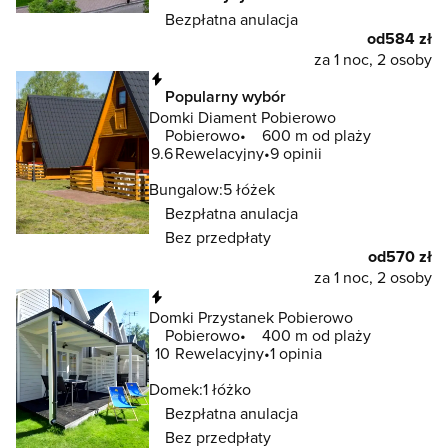
Bezpłatna anulacja
od
584 zł
za 1 noc, 2 osoby
Natychmiastowa rezerwacja
Popularny wybór
Domki Diament Pobierowo
Pobierowo
600 m od plaży
9.6
Rewelacyjny
9 opinii
Bungalow:
5 łóżek
Bezpłatna anulacja
Bez przedpłaty
od
570 zł
za 1 noc, 2 osoby
Natychmiastowa rezerwacja
Domki Przystanek Pobierowo
Pobierowo
400 m od plaży
10
Rewelacyjny
1 opinia
Domek:
1 łóżko
Bezpłatna anulacja
Bez przedpłaty