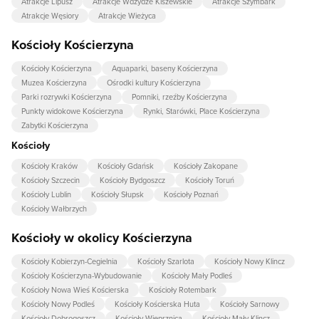
Atrakcje Lipusz
Atrakcje Wdzydze Kiszewskie
Atrakcje Szymbark
Atrakcje Węsiory
Atrakcje Wieżyca
Kościoły Kościerzyna
Kościoły Kościerzyna
Aquaparki, baseny Kościerzyna
Muzea Kościerzyna
Ośrodki kultury Kościerzyna
Parki rozrywki Kościerzyna
Pomniki, rzeźby Kościerzyna
Punkty widokowe Kościerzyna
Rynki, Starówki, Place Kościerzyna
Zabytki Kościerzyna
Kościoły
Kościoły Kraków
Kościoły Gdańsk
Kościoły Zakopane
Kościoły Szczecin
Kościoły Bydgoszcz
Kościoły Toruń
Kościoły Lublin
Kościoły Słupsk
Kościoły Poznań
Kościoły Wałbrzych
Kościoły w okolicy Kościerzyna
Kościoły Kobierzyn-Cegielnia
Kościoły Szarlota
Kościoły Nowy Klincz
Kościoły Kościerzyna-Wybudowanie
Kościoły Mały Podleś
Kościoły Nowa Wieś Kościerska
Kościoły Rotembark
Kościoły Nowy Podleś
Kościoły Kościerska Huta
Kościoły Sarnowy
Kościoły Dobrogoszcz
Kościoły Wieprznica
Kościoły Mały Klincz