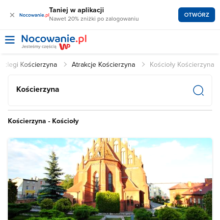
Taniej w aplikacji
×
OTWÓRZ
Nawet 20% zniżki po zalogowaniu
oclegi Kościerzyna
Atrakcje Kościerzyna
Kościoły Kościerzyna
Kościerzyna
Kościerzyna - Kościoły