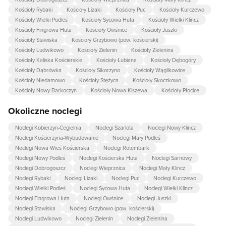
Kościoły Rybaki
Kościoły Lizaki
Kościoły Puc
Kościoły Kurczewo
Kościoły Wielki Podleś
Kościoły Sycowa Huta
Kościoły Wielki Klincz
Kościoły Fingrowa Huta
Kościoły Owśnice
Kościoły Juszki
Kościoły Stawiska
Kościoły Grzybowo (pow. kościerski)
Kościoły Ludwikowo
Kościoły Zielenin
Kościoły Zielenina
Kościoły Kaliska Kościerskie
Kościoły Łubiana
Kościoły Dębogóry
Kościoły Dąbrówka
Kościoły Sikorzyno
Kościoły Wąglikowice
Kościoły Niedamowo
Kościoły Stężyca
Kościoły Skoczkowo
Kościoły Nowy Barkoczyn
Kościoły Nowa Kiszewa
Kościoły Płocice
Okoliczne noclegi
Noclegi Kobierzyn-Cegielnia
Noclegi Szarlota
Noclegi Nowy Klincz
Noclegi Kościerzyna-Wybudowanie
Noclegi Mały Podleś
Noclegi Nowa Wieś Kościerska
Noclegi Rotembark
Noclegi Nowy Podleś
Noclegi Kościerska Huta
Noclegi Sarnowy
Noclegi Dobrogoszcz
Noclegi Wieprznica
Noclegi Mały Klincz
Noclegi Rybaki
Noclegi Lizaki
Noclegi Puc
Noclegi Kurczewo
Noclegi Wielki Podleś
Noclegi Sycowa Huta
Noclegi Wielki Klincz
Noclegi Fingrowa Huta
Noclegi Owśnice
Noclegi Juszki
Noclegi Stawiska
Noclegi Grzybowo (pow. kościerski)
Noclegi Ludwikowo
Noclegi Zielenin
Noclegi Zielenina