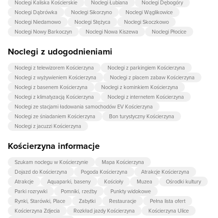
Noclegi Kaliska Kościerskie
Noclegi Łubiana
Noclegi Dębogóry
Noclegi Dąbrówka
Noclegi Sikorzyno
Noclegi Wąglikowice
Noclegi Niedamowo
Noclegi Stężyca
Noclegi Skoczkowo
Noclegi Nowy Barkoczyn
Noclegi Nowa Kiszewa
Noclegi Płocice
Noclegi z udogodnieniami
Noclegi z telewizorem Kościerzyna
Noclegi z parkingiem Kościerzyna
Noclegi z wyżywieniem Kościerzyna
Noclegi z placem zabaw Kościerzyna
Noclegi z basenem Kościerzyna
Noclegi z kominkiem Kościerzyna
Noclegi z klimatyzacją Kościerzyna
Noclegi z internetem Kościerzyna
Noclegi ze stacjami ładowania samochodów EV Kościerzyna
Noclegi ze śniadaniem Kościerzyna
Bon turystyczny Kościerzyna
Noclegi z jacuzzi Kościerzyna
Kościerzyna informacje
Szukam noclegu w Kościerzynie
Mapa Kościerzyna
Dojazd do Kościerzyna
Pogoda Kościerzyna
Atrakcje Kościerzyna
Atrakcje
Aquaparki, baseny
Kościoły
Muzea
Ośrodki kultury
Parki rozrywki
Pomniki, rzeźby
Punkty widokowe
Rynki, Starówki, Place
Zabytki
Restauracje
Pełna lista ofert
Kościerzyna Zdjecia
Rozkład jazdy Kościerzyna
Kościerzyna Ulice