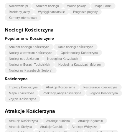
Nocowanie.pl
Szukam noclegu
Wolne pokoje
Mapa Polski
Rozkłady jazdy
Wyciągi narciarskie
Prognoza pogody
Kamery internetowe
Noclegi Kościerzyna
Popularne w Kościerzynie
Szukam noclegu Kościerzyna
Tanie noclegi Kościerzyna
Noclegi w centrum Kościerzyna
Opinie noclegi Kościerzyna
Noclegi nad Jeziorem
Noclegi na Kaszubach
Noclegi w Borach Tucholskich
Noclegi na Kaszubach (Morze)
Noclegi na Kaszubach (Jeziora)
Kościerzyna
Imprezy Kościerzyna
Atrakcje Kościerzyna
Restauracje Kościerzyna
Mapa Kościerzyna
Rozkłady jazdy Kościerzyna
Pogoda Kościerzyna
Zdjęcia Kościerzyna
Atrakcje Kościerzyna
Atrakcje Kościerzyna
Atrakcje Łubiana
Atrakcje Będomin
Atrakcje Stężyca
Atrakcje Gołubie
Atrakcje Wdzydze