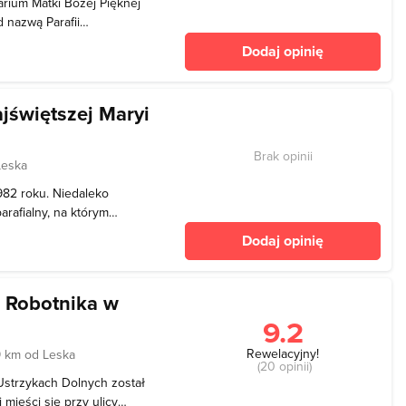
arium Matki Bożej Pięknej
d nazwą Parafii
u) to kościół katolicki
Dodaj opinię
w tej formie funkcjonuje
jświętszej Maryi
Brak opinii
Leska
982 roku. Niedaleko
arafialny, na którym
wa Rylskich i Tchórznickich
Dodaj opinię
przeszedł gruntowną
oraz ins
a Robotnika w
9.2
Rewelacyjny!
9 km od Leska
(20 opinii)
Ustrzykach Dolnych został
mieści się przy ulicy