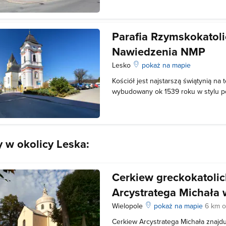
wojnie synagoga przez 10 lat sta
Parafia Rzymskokatoli
Nawiedzenia NMP
Lesko
pokaż na mapie
Kościół jest najstarszą świątynią na
wybudowany ok 1539 roku w stylu 
święte: niedziela godz.: 7.00, 8.30, 10
wyjątkiem wakacji), 18.00 dzień powsz
wyjątkiem wakacji), 18.00
y w okolicy Leska:
Cerkiew greckokatoli
Arcystratega Michała
Wielopole
pokaż na mapie
6 km o
Cerkiew Arcystratega Michała znajd