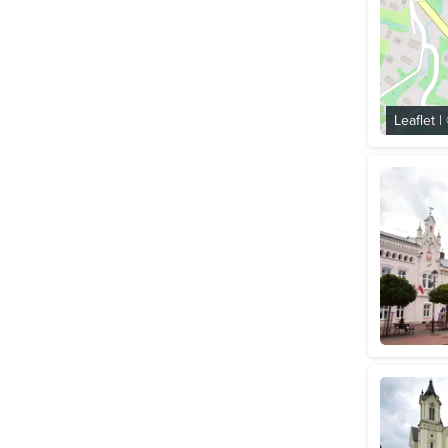
Leaflet
|