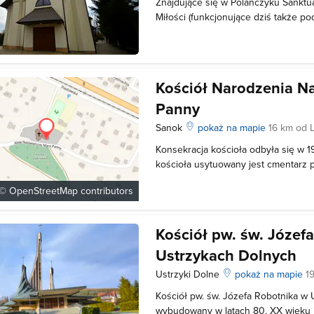
Znajdujące się w Polańczyku Sanktu
Miłości (funkcjonujące dziś także po
Najświętszej Maryi Panny w Polańczyk
wyznania rzymskokatolickiego, który 
od roku 1948. Wcześniej, ta budowla
Kościół Narodzenia Na
Panny
Sanok
pokaż na mapie
16 km od 
Konsekracja kościoła odbyła się w 1
kościoła usytuowany jest cmentarz p
znajduje się zabytkowa kaplica groo
 ©
OpenStreetMap
contributors
z 1842 roku. W 2002 roku budynek 
modernizację budynku parafialnego 
Kościół pw. św. Józef
Ustrzykach Dolnych
Ustrzyki Dolne
pokaż na mapie
1
Kościół pw. św. Józefa Robotnika w 
wybudowany w latach 80. XX wieku i 