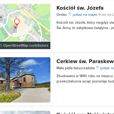
Kościół św. Józefa
Orelec
pokaż na mapie
9 km od 
Kościół św. Józefa, który niegdyś st
Św. Anny, to zabytkowa świątynia - 
województwie podkarpackim. Znajdu
Orelec w Bieszczadach. Cerkiew poc
wieku i znajduje się pośród wiekow
 ©
OpenStreetMap
contributors
Cerkiew św. Paraskew
Mała pętla bieszczadzka
pokaż n
Zbudowana w 1840 roku na miejscu s
przekształcenia wciąż pozostaje bud
nawiązującą kompozycyjnie do dawne
Ten typ budowli cerkiewnych upowsz
dolinie górnego Sanu. W pobli