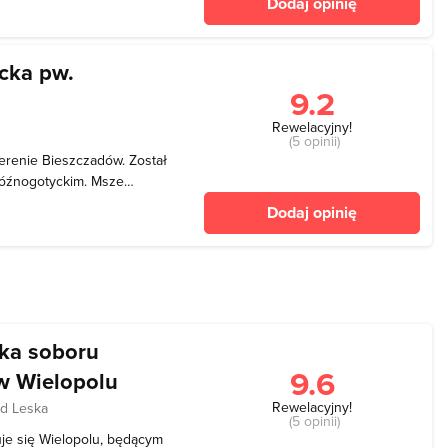
Dodaj opinię
cka pw.
9.2
Rewelacyjny!
(5 opinii)
 terenie Bieszczadów. Został
późnogotyckim. Msze
.00, 11.30, (13.00 - z
Dodaj opinię
edni godz.: 6.30, (7.00 - z
cka soboru
9.6
 w Wielopolu
Rewelacyjny!
d Leska
(5 opinii)
uje się Wielopolu, będącym