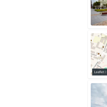
Leaflet
|