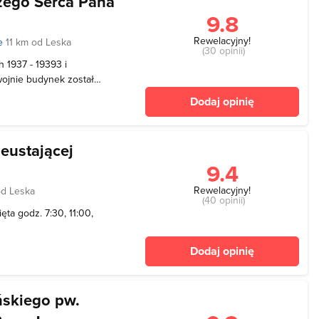
szego Serca Pana
9.8
Rewelacyjny!
ie
11 km od Leska
(30 opinii)
h 1937 - 19393 i
wojnie budynek został
produkcyjnej. W roku 1971
Dodaj opinię
cki tworząc parafię, która
ieustającej
9.4
Rewelacyjny!
od Leska
(40 opinii)
ięta godz. 7:30, 11:00,
Dodaj opinię
ńskiego pw.