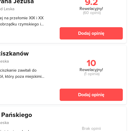
9.2
Pana Jezusa
Rewelacyjny!
od Leska
(60 opinii)
ej na przełomie XIX i XX
y obrządku rzymskiego i
ości żydowskiej. We wsi
Dodaj opinię
ne z fundacji ówczesnego
nciszkanów
10
Leska
Rewelacyjny!
ciszkanie zawitali do
(1 opinia)
ół, który poza miejskimi
 Opolczyk. Polecił on
 do miasta franciszkanów
Dodaj opinię
ane
a Pańskiego
Leska
Brak opinii