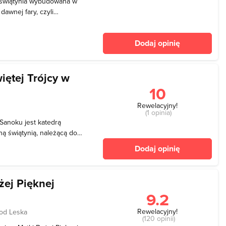
o świątynia wybudowana w
dawnej fary, czyli
hanioła, która spłonęła pod
wzniesiony według projektu
Dodaj opinię
iętej Trójcy w
10
Rewelacyjny!
(1 opinia)
 Sanoku jest katedrą
ą świątynią, należącą do
olskiego Autokefalicznego
Dodaj opinię
 w cerkwi katedralnej
ej
żej Pięknej
9.2
Rewelacyjny!
 od Leska
(120 opinii)