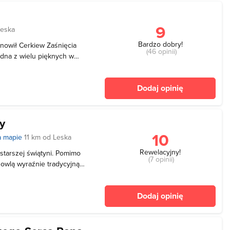
9
Leska
Bardzo dobry!
anowił Cerkiew Zaśnięcia
(46 opinii)
jedna z wielu pięknych w
je się w miejscowości
hodzi z połowy XVIII
Dodaj opinię
ych
y
10
a mapie
11 km od Leska
Rewelacyjny!
tarszej świątyni. Pomimo
(7 opinii)
owlą wyraźnie tradycyjną,
j architektury cerkiewnej.
echnił się w XIX wieku w
Dodaj opinię