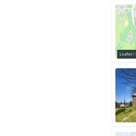
Leaflet
|