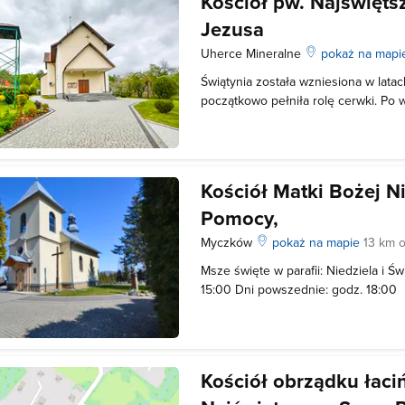
Kościół pw. Najświęt
Jezusa
Uherce Mineralne
pokaż na map
Świątynia została wzniesiona w latac
początkowo pełniła rolę cerwki. Po 
zamieniony na magazyn spółdzielni 
cerkiew przejął kościół rzymskokatoli
funkcjonuje do dziś. Msze święte od
Kościół Matki Bożej N
Pomocy,
Myczków
pokaż na mapie
13 km 
Msze święte w parafii: Niedziela i Św
15:00 Dni powszednie: godz. 18:00
Kościół obrządku łaci