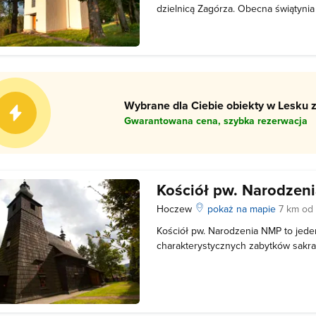
dzielnicą Zagórza. Obecna świątyni
1939 roku – postawiono ją planie kr
znajdowało się wiele cennych zabyt
fragmenty ołtarzy z XVIII wieku ora
Wybrane dla Ciebie obiekty w Lesku z
Gwarantowana cena, szybka rezerwacja
Kościół pw. Narodzen
Hoczew
pokaż na mapie
7 km od
Kościół pw. Narodzenia NMP to jeden
charakterystycznych zabytków sakr
dokumentach po raz pierwszy wspo
– była to wówczas kaplica dworska, 
Kościół pozostawał kaplicą dworską