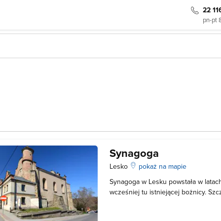
22 11
pn-pt 
Synagoga
Lesko
pokaż na mapie
Synagoga w Lesku powstała w latac
wcześniej tu istniejącej bożnicy. Szc
przebudowano w 1838 roku, jednak w
wnętrza zostały doszczętnie zniszc