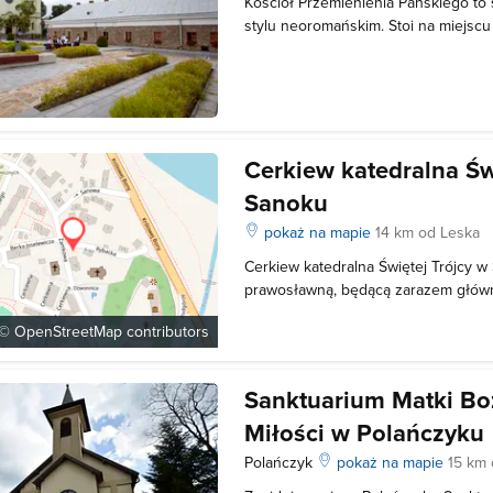
Kościół Przemienienia Pańskiego t
stylu neoromańskim. Stoi na miejscu 
gotyckiego kościoła pw. Michała Arc
koniec XVIII wieku. Kościół został 
Józefa Braunseisa. Budowlę pośw
Cerkiew katedralna Św
Sanoku
pokaż na mapie
14 km od Leska
Cerkiew katedralna Świętej Trójcy w
prawosławną, będącą zarazem główn
diecezji przemysko-nowosądeckiej P
 ©
OpenStreetMap
contributors
Kościoła Prawosławnego. Dodatkowo,
znajduje się także siedziba miejscow
Sanktuarium Matki Bo
Miłości w Polańczyku
Polańczyk
pokaż na mapie
15 km