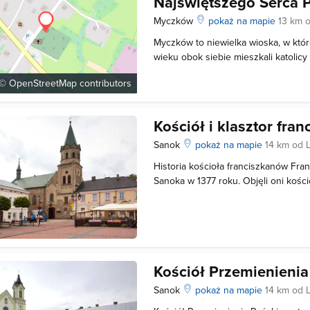
Najświętszego Serca 
Myczków
pokaż na mapie
13 km 
Myczków to niewielka wioska, w któr
wieku obok siebie mieszkali katolic
greckiego oraz przedstawiciele ludn
 ©
OpenStreetMap
contributors
znajdują się dwa kościoły wzniesio
właściciela majątku Jana Nepomuc
Kościół i klasztor fra
Sanok
pokaż na mapie
14 km od 
Historia kościoła franciszkanów Fran
Sanoka w 1377 roku. Objęli oni kości
murami wybudował książę Władysław
również wyposażyć nowo przybyłych
w dwór. Oba te budynki były drewni
Kościół Przemienieni
Sanok
pokaż na mapie
14 km od 