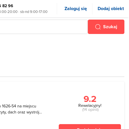
6 82 96
Zaloguj się
Dodaj obiekt
8:00-20:00 · sb-nd 9:00-17:00
Szukaj
9.2
Rewelacyjny!
h 1626-54 na miejscu
(14 opinii)
zyty, dach oraz wystrój
 czasie II wojny światowej
zone przez hitlerowców. Po