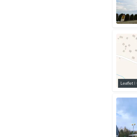
Leaflet
|