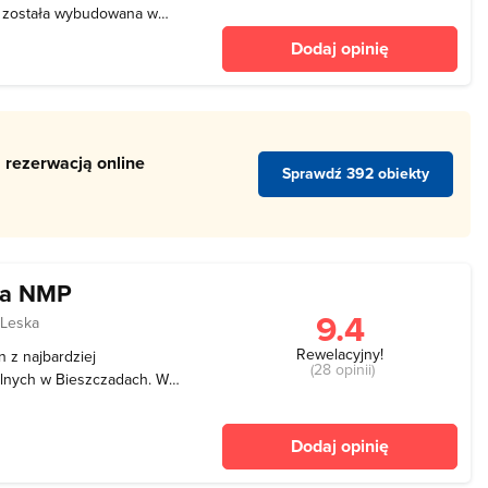
a została wybudowana w
zyża greckiego. W cerkwi
Dodaj opinię
ków sakralnych, w tym
 rezerwacją online
Sprawdź 392 obiekty
ia NMP
9.4
 Leska
Rewelacyjny!
 z najbardziej
(28 opinii)
alnych w Bieszczadach. W
mniano o nim w roku 1607
należąca do rodziny Balów.
Dodaj opinię
 aż do d