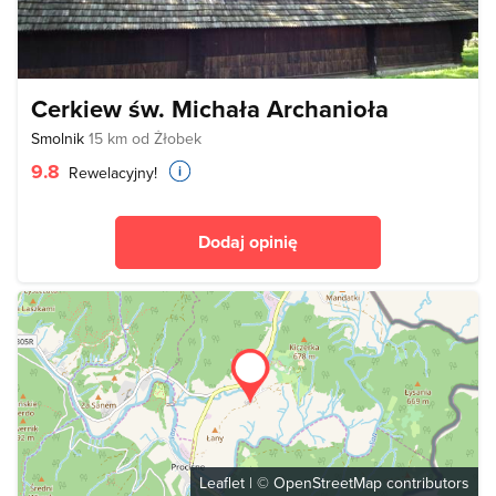
Cerkiew św. Michała Archanioła
Smolnik
15 km od Żłobek
9.8
Rewelacyjny!
Dodaj opinię
Leaflet
| ©
OpenStreetMap
contributors