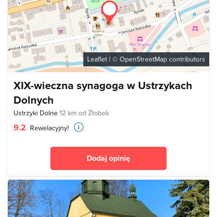
Leaflet
| ©
OpenStreetMap
contributors
XIX-wieczna synagoga w Ustrzykach
Dolnych
Ustrzyki Dolne
12 km od Żłobek
9.2
Rewelacyjny!
Dodaj opinię