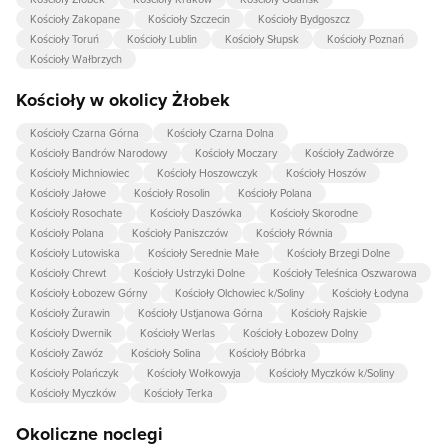
Kościoły Zakopane
Kościoły Szczecin
Kościoły Bydgoszcz
Kościoły Toruń
Kościoły Lublin
Kościoły Słupsk
Kościoły Poznań
Kościoły Wałbrzych
Kościoły w okolicy Żłobek
Kościoły Czarna Górna
Kościoły Czarna Dolna
Kościoły Bandrów Narodowy
Kościoły Moczary
Kościoły Zadwórze
Kościoły Michniowiec
Kościoły Hoszowczyk
Kościoły Hoszów
Kościoły Jałowe
Kościoły Rosolin
Kościoły Polana
Kościoły Rosochate
Kościoły Daszówka
Kościoły Skorodne
Kościoły Polana
Kościoły Paniszczów
Kościoły Równia
Kościoły Lutowiska
Kościoły Serednie Małe
Kościoły Brzegi Dolne
Kościoły Chrewt
Kościoły Ustrzyki Dolne
Kościoły Teleśnica Oszwarowa
Kościoły Łobozew Górny
Kościoły Olchowiec k/Soliny
Kościoły Łodyna
Kościoły Żurawin
Kościoły Ustjanowa Górna
Kościoły Rajskie
Kościoły Dwernik
Kościoły Werlas
Kościoły Łobozew Dolny
Kościoły Zawóz
Kościoły Solina
Kościoły Bóbrka
Kościoły Polańczyk
Kościoły Wołkowyja
Kościoły Myczków k/Soliny
Kościoły Myczków
Kościoły Terka
Okoliczne noclegi