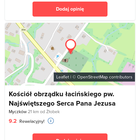
Dodaj opinię
Leaflet
| ©
OpenStreetMap
contributors
Kościół obrządku łacińskiego pw.
Najświętszego Serca Pana Jezusa
Myczków
21 km od Żłobek
9.2
Rewelacyjny!