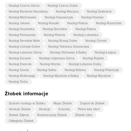
Noclegi Czarna Górna
Noclegi Czarna Dolna
Noclegi Bandrów Narodowy
Noclegi Moczary
Noclegi Zadwórze
Noclegi Michniowiec
Noclegi Hoszowczyk
Noclegi Hoszów
Noclegi Jałowe
Noclegi Rosolin
Noclegi Polana
Noclegi Rosochate
Noclegi Daszówka
Noclegi Skorodne
Noclegi Polana
Noclegi Paniszczów
Noclegi Równia
Noclegi Lutowiska
Noclegi Serednie Małe
Noclegi Brzegi Dolne
Noclegi Chrewt
Noclegi Ustrzyki Dolne
Noclegi Teleśnica Oszwarowa
Noclegi Łobozew Górny
Noclegi Olchowiec k/Soliny
Noclegi Łodyna
Noclegi Żurawin
Noclegi Ustjanowa Górna
Noclegi Rajskie
Noclegi Dwernik
Noclegi Werlas
Noclegi Łobozew Dolny
Noclegi Zawóz
Noclegi Solina
Noclegi Bóbrka
Noclegi Polańczyk
Noclegi Wołkowyja
Noclegi Myczków k/Soliny
Noclegi Myczków
Noclegi Terka
Żłobek informacje
Szukam noclegu w Żłobku
Mapa Żłobek
Dojazd do Żłobek
Atrakcje Żłobek
Atrakcje
Kościoły
Pełna lista ofert
Żłobek Zdjecia
Rozkład jazdy Żłobek
Żłobek Ulice
Odległości Żłobek