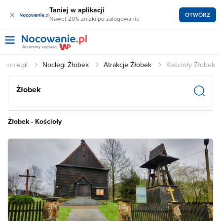
Taniej w aplikacji
×
OTWÓRZ
Nawet 20% zniżki po zalogowaniu
owanie.pl
Noclegi Żłobek
Atrakcje Żłobek
Kościoły Żłobek
Żłobek
Żłobek - Kościoły