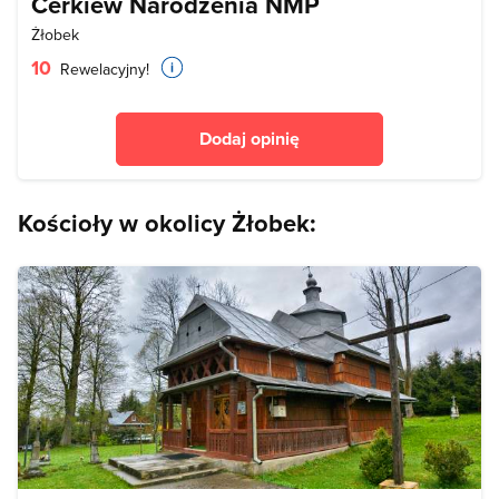
Cerkiew Narodzenia NMP
Żłobek
10
Rewelacyjny!
Dodaj opinię
Kościoły w okolicy Żłobek: