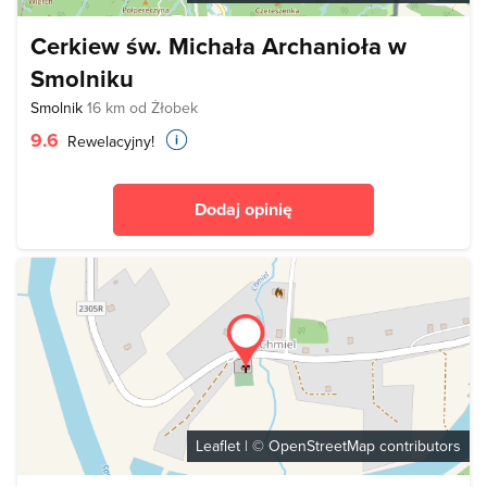
Cerkiew św. Michała Archanioła w
Smolniku
Smolnik
16 km od Żłobek
9.6
Rewelacyjny!
Dodaj opinię
Leaflet
| ©
OpenStreetMap
contributors