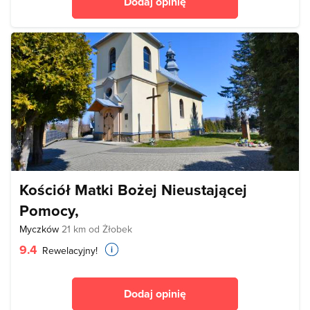
Dodaj opinię
Kościół Matki Bożej Nieustającej
Pomocy,
Myczków
21 km od Żłobek
9.4
Rewelacyjny!
Dodaj opinię