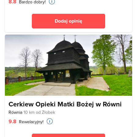
8.8
Bardzo dobry!
Dodaj opinię
Cerkiew Opieki Matki Bożej w Równi
Równia
10 km od Żłobek
9.8
Rewelacyjny!