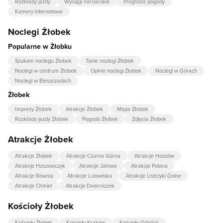
Rozkłady jazdy
Wyciągi narciarskie
Prognoza pogody
Kamery internetowe
Noclegi Żłobek
Popularne w Żłobku
Szukam noclegu Żłobek
Tanie noclegi Żłobek
Noclegi w centrum Żłobek
Opinie noclegi Żłobek
Noclegi w Górach
Noclegi w Bieszczadach
Żłobek
Imprezy Żłobek
Atrakcje Żłobek
Mapa Żłobek
Rozkłady jazdy Żłobek
Pogoda Żłobek
Zdjęcia Żłobek
Atrakcje Żłobek
Atrakcje Żłobek
Atrakcje Czarna Górna
Atrakcje Hoszów
Atrakcje Hoszowczyk
Atrakcje Jałowe
Atrakcje Polana
Atrakcje Równia
Atrakcje Lutowiska
Atrakcje Ustrzyki Dolne
Atrakcje Chmiel
Atrakcje Dwerniczek
Kościoły Żłobek
Kościoły Żłobek
Kościoły Kraków
Kościoły Gdańsk