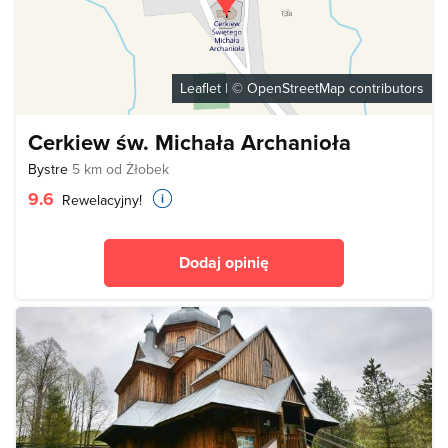
Leaflet
| ©
OpenStreetMap
contributors
Cerkiew św. Michała Archanioła
Bystre
5 km od Żłobek
9.6
Rewelacyjny!
Dodaj opinię