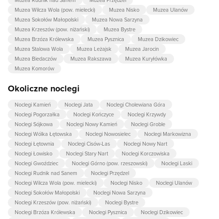
Muzea Wilcza Wola (pow. mielecki)
Muzea Nisko
Muzea Ulanów
Muzea Sokołów Małopolski
Muzea Nowa Sarzyna
Muzea Krzeszów (pow. niżański)
Muzea Bystre
Muzea Brzóza Królewska
Muzea Pysznica
Muzea Dzikowiec
Muzea Stalowa Wola
Muzea Leżajsk
Muzea Jarocin
Muzea Biedaczów
Muzea Rakszawa
Muzea Kuryłówka
Muzea Komorów
Okoliczne noclegi
Noclegi Kamień
Noclegi Jata
Noclegi Cholewiana Góra
Noclegi Pogorzałka
Noclegi Kończyce
Noclegi Krzywdy
Noclegi Sójkowa
Noclegi Nowy Kamień
Noclegi Groble
Noclegi Wólka Łętowska
Noclegi Nowosielec
Noclegi Markowizna
Noclegi Łętownia
Noclegi Cisów-Las
Noclegi Nowy Nart
Noclegi Łowisko
Noclegi Stary Nart
Noclegi Korczowiska
Noclegi Gwoździec
Noclegi Górno (pow. rzeszowski)
Noclegi Laski
Noclegi Rudnik nad Sanem
Noclegi Przędzel
Noclegi Wilcza Wola (pow. mielecki)
Noclegi Nisko
Noclegi Ulanów
Noclegi Sokołów Małopolski
Noclegi Nowa Sarzyna
Noclegi Krzeszów (pow. niżański)
Noclegi Bystre
Noclegi Brzóza Królewska
Noclegi Pysznica
Noclegi Dzikowiec