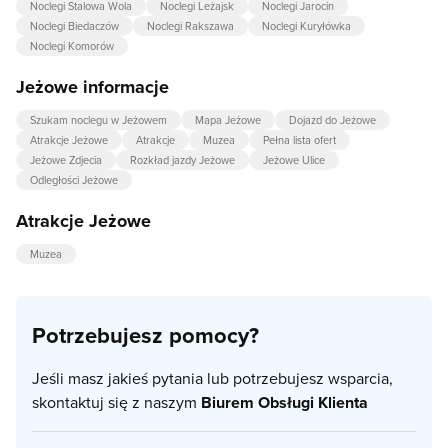
Noclegi Stalowa Wola
Noclegi Leżajsk
Noclegi Jarocin
Noclegi Biedaczów
Noclegi Rakszawa
Noclegi Kuryłówka
Noclegi Komorów
Jeżowe informacje
Szukam noclegu w Jeżowem
Mapa Jeżowe
Dojazd do Jeżowe
Atrakcje Jeżowe
Atrakcje
Muzea
Pełna lista ofert
Jeżowe Zdjecia
Rozkład jazdy Jeżowe
Jeżowe Ulice
Odległości Jeżowe
Atrakcje Jeżowe
Muzea
Potrzebujesz pomocy?
Jeśli masz jakieś pytania lub potrzebujesz wsparcia,
skontaktuj się z naszym
Biurem Obsługi Klienta