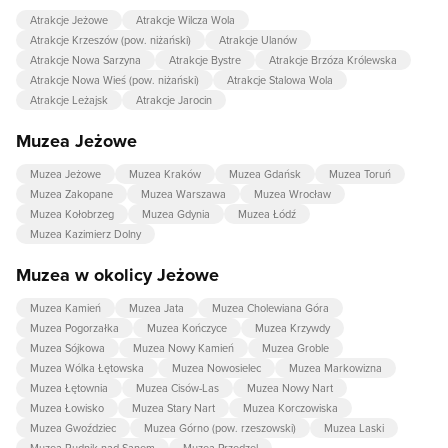
Atrakcje Jeżowe
Atrakcje Wilcza Wola
Atrakcje Krzeszów (pow. niżański)
Atrakcje Ulanów
Atrakcje Nowa Sarzyna
Atrakcje Bystre
Atrakcje Brzóza Królewska
Atrakcje Nowa Wieś (pow. niżański)
Atrakcje Stalowa Wola
Atrakcje Leżajsk
Atrakcje Jarocin
Muzea Jeżowe
Muzea Jeżowe
Muzea Kraków
Muzea Gdańsk
Muzea Toruń
Muzea Zakopane
Muzea Warszawa
Muzea Wrocław
Muzea Kołobrzeg
Muzea Gdynia
Muzea Łódź
Muzea Kazimierz Dolny
Muzea w okolicy Jeżowe
Muzea Kamień
Muzea Jata
Muzea Cholewiana Góra
Muzea Pogorzałka
Muzea Kończyce
Muzea Krzywdy
Muzea Sójkowa
Muzea Nowy Kamień
Muzea Groble
Muzea Wólka Łętowska
Muzea Nowosielec
Muzea Markowizna
Muzea Łętownia
Muzea Cisów-Las
Muzea Nowy Nart
Muzea Łowisko
Muzea Stary Nart
Muzea Korczowiska
Muzea Gwoździec
Muzea Górno (pow. rzeszowski)
Muzea Laski
Muzea Rudnik nad Sanem
Muzea Przędzel