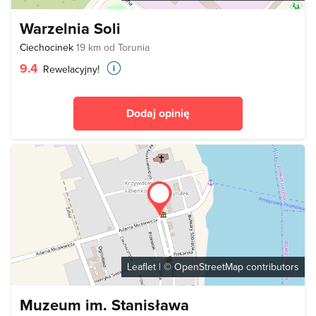
Warzelnia Soli
Ciechocinek
19 km od Torunia
9.4
Rewelacyjny!
Dodaj opinię
Leaflet
| ©
OpenStreetMap
contributors
Muzeum im. Stanisława