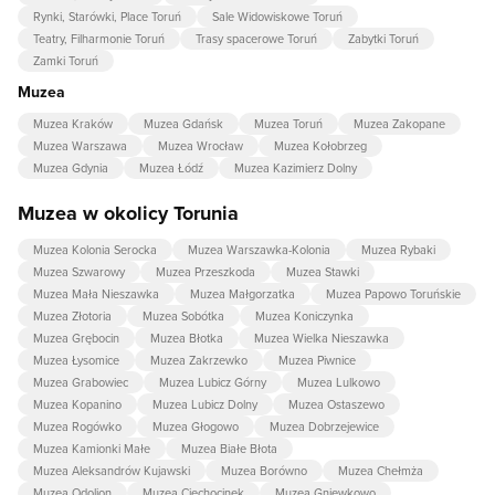
Rynki, Starówki, Place Toruń
Sale Widowiskowe Toruń
Teatry, Filharmonie Toruń
Trasy spacerowe Toruń
Zabytki Toruń
Zamki Toruń
Muzea
Muzea Kraków
Muzea Gdańsk
Muzea Toruń
Muzea Zakopane
Muzea Warszawa
Muzea Wrocław
Muzea Kołobrzeg
Muzea Gdynia
Muzea Łódź
Muzea Kazimierz Dolny
Muzea w okolicy Torunia
Muzea Kolonia Serocka
Muzea Warszawka-Kolonia
Muzea Rybaki
Muzea Szwarowy
Muzea Przeszkoda
Muzea Stawki
Muzea Mała Nieszawka
Muzea Małgorzatka
Muzea Papowo Toruńskie
Muzea Złotoria
Muzea Sobótka
Muzea Koniczynka
Muzea Grębocin
Muzea Błotka
Muzea Wielka Nieszawka
Muzea Łysomice
Muzea Zakrzewko
Muzea Piwnice
Muzea Grabowiec
Muzea Lubicz Górny
Muzea Lulkowo
Muzea Kopanino
Muzea Lubicz Dolny
Muzea Ostaszewo
Muzea Rogówko
Muzea Głogowo
Muzea Dobrzejewice
Muzea Kamionki Małe
Muzea Białe Błota
Muzea Aleksandrów Kujawski
Muzea Borówno
Muzea Chełmża
Muzea Odolion
Muzea Ciechocinek
Muzea Gniewkowo