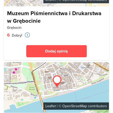
Muzeum Piśmiennictwa i Drukarstwa
w Grębocinie
Grębocin
6
Dobry!
Dodaj opinię
Leaflet
| ©
OpenStreetMap
contributors