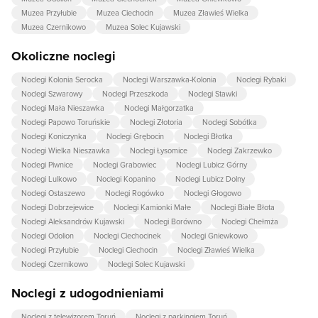
Muzea Przyłubie
Muzea Ciechocin
Muzea Zławieś Wielka
Muzea Czernikowo
Muzea Solec Kujawski
Okoliczne noclegi
Noclegi Kolonia Serocka
Noclegi Warszawka-Kolonia
Noclegi Rybaki
Noclegi Szwarowy
Noclegi Przeszkoda
Noclegi Stawki
Noclegi Mała Nieszawka
Noclegi Małgorzatka
Noclegi Papowo Toruńskie
Noclegi Złotoria
Noclegi Sobótka
Noclegi Koniczynka
Noclegi Grębocin
Noclegi Błotka
Noclegi Wielka Nieszawka
Noclegi Łysomice
Noclegi Zakrzewko
Noclegi Piwnice
Noclegi Grabowiec
Noclegi Lubicz Górny
Noclegi Lulkowo
Noclegi Kopanino
Noclegi Lubicz Dolny
Noclegi Ostaszewo
Noclegi Rogówko
Noclegi Głogowo
Noclegi Dobrzejewice
Noclegi Kamionki Małe
Noclegi Białe Błota
Noclegi Aleksandrów Kujawski
Noclegi Borówno
Noclegi Chełmża
Noclegi Odolion
Noclegi Ciechocinek
Noclegi Gniewkowo
Noclegi Przyłubie
Noclegi Ciechocin
Noclegi Zławieś Wielka
Noclegi Czernikowo
Noclegi Solec Kujawski
Noclegi z udogodnieniami
Noclegi z telewizorem Toruń
Noclegi z parkingiem Toruń