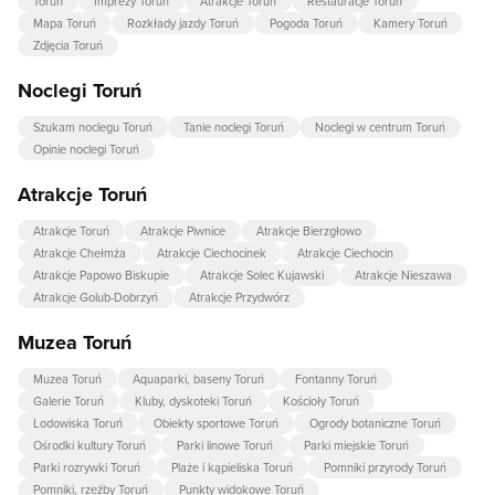
Toruń
Imprezy Toruń
Atrakcje Toruń
Restauracje Toruń
Mapa Toruń
Rozkłady jazdy Toruń
Pogoda Toruń
Kamery Toruń
Zdjęcia Toruń
Noclegi Toruń
Szukam noclegu Toruń
Tanie noclegi Toruń
Noclegi w centrum Toruń
Opinie noclegi Toruń
Atrakcje Toruń
Atrakcje Toruń
Atrakcje Piwnice
Atrakcje Bierzgłowo
Atrakcje Chełmża
Atrakcje Ciechocinek
Atrakcje Ciechocin
Atrakcje Papowo Biskupie
Atrakcje Solec Kujawski
Atrakcje Nieszawa
Atrakcje Golub-Dobrzyń
Atrakcje Przydwórz
Muzea Toruń
Muzea Toruń
Aquaparki, baseny Toruń
Fontanny Toruń
Galerie Toruń
Kluby, dyskoteki Toruń
Kościoły Toruń
Lodowiska Toruń
Obiekty sportowe Toruń
Ogrody botaniczne Toruń
Ośrodki kultury Toruń
Parki linowe Toruń
Parki miejskie Toruń
Parki rozrywki Toruń
Plaże i kąpieliska Toruń
Pomniki przyrody Toruń
Pomniki, rzeźby Toruń
Punkty widokowe Toruń