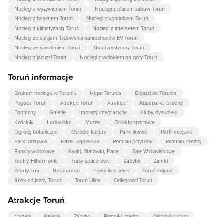
Noclegi z wyżywieniem Toruń
Noclegi z placem zabaw Toruń
Noclegi z basenem Toruń
Noclegi z kominkiem Toruń
Noclegi z klimatyzacją Toruń
Noclegi z internetem Toruń
Noclegi ze stacjami ładowania samochodów EV Toruń
Noclegi ze śniadaniem Toruń
Bon turystyczny Toruń
Noclegi z jacuzzi Toruń
Noclegi z widokiem na góry Toruń
Toruń informacje
Szukam noclegu w Toruniu
Mapa Torunia
Dojazd do Torunia
Pogoda Toruń
Atrakcje Toruń
Atrakcje
Aquaparki, baseny
Fontanny
Galerie
Imprezy integracyjne
Kluby, dyskoteki
Kościoły
Lodowiska
Muzea
Obiekty sportowe
Ogrody botaniczne
Ośrodki kultury
Parki linowe
Parki miejskie
Parki rozrywki
Plaże i kąpieliska
Pomniki przyrody
Pomniki, rzeźby
Punkty widokowe
Rynki, Starówki, Place
Sale Widowiskowe
Teatry, Filharmonie
Trasy spacerowe
Zabytki
Zamki
Oferty firm
Restauracje
Pełna lista ofert
Toruń Zdjecia
Rozkład jazdy Toruń
Toruń Ulice
Odległości Toruń
Atrakcje Toruń
Muzea
Galerie
Zabytki
Pomniki, rzeźby
Ośrodki kultury