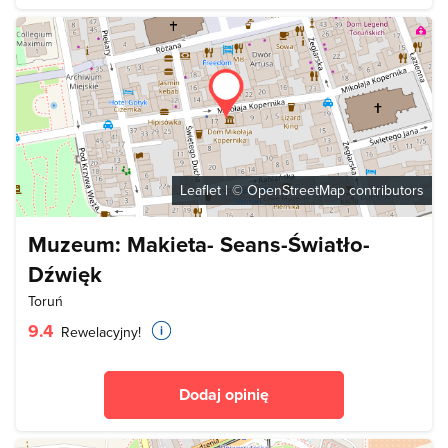
Leaflet
| ©
OpenStreetMap
contributors
Muzeum: Makieta- Seans-Światło-
Dźwięk
Toruń
9.4
Rewelacyjny!
Dodaj opinię