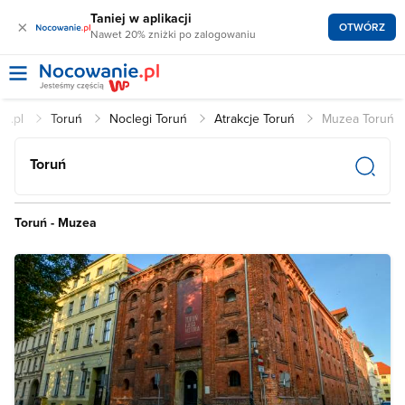
Taniej w aplikacji
×
OTWÓRZ
Nawet 20% zniżki po zalogowaniu
ie.pl
Toruń
Noclegi Toruń
Atrakcje Toruń
Muzea Toruń
Toruń
Toruń - Muzea