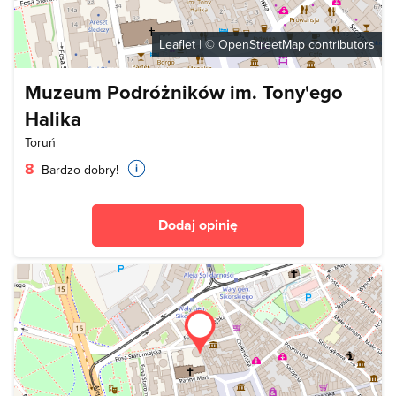
Leaflet
| ©
OpenStreetMap
contributors
Muzeum Podróżników im. Tony'ego
Halika
Toruń
8
Bardzo dobry!
Dodaj opinię