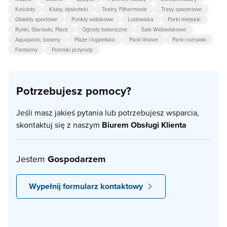
Kościoły
Kluby, dyskoteki
Teatry, Filharmonie
Trasy spacerowe
Obiekty sportowe
Punkty widokowe
Lodowiska
Parki miejskie
Rynki, Starówki, Place
Ogrody botaniczne
Sale Widowiskowe
Aquaparki, baseny
Plaże i kąpieliska
Parki linowe
Parki rozrywki
Fontanny
Pomniki przyrody
Potrzebujesz pomocy?
Jeśli masz jakieś pytania lub potrzebujesz wsparcia,
skontaktuj się z naszym
Biurem Obsługi Klienta
Jestem
Gospodarzem
Wypełnij formularz kontaktowy