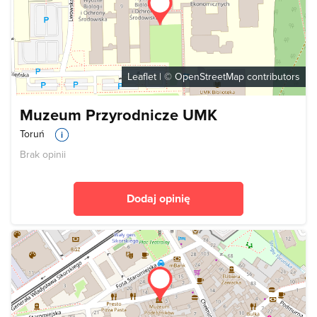
Leaflet
| ©
OpenStreetMap
contributors
Muzeum Przyrodnicze UMK
Toruń
Brak opinii
Dodaj opinię