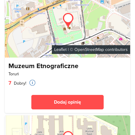
Leaflet
| ©
OpenStreetMap
contributors
Muzeum Etnograficzne
Toruń
7
Dobry!
Dodaj opinię