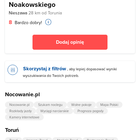
Noakowskiego
Nieszawa
28 km od Torunia
8
Bardzo dobry!
Dodaj opinię
Skorzystaj z filtrów
, aby lepiej dopasować wyniki
wyszukiwania do Twoich potrzeb.
Nocowanie.pl
Nocowanie.pl
Szukam noclegu
Wolne pokoje
Mapa Polski
Rozkłady jazdy
Wyciągi narciarskie
Prognoza pogody
Kamery internetowe
Toruń