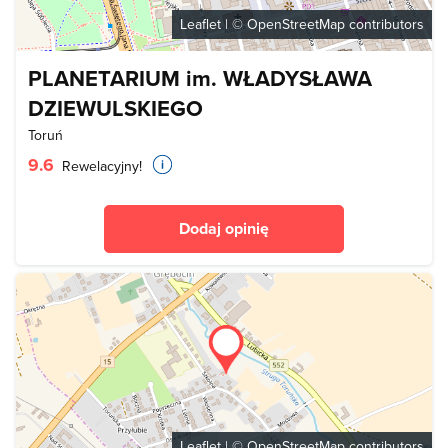
Leaflet
| ©
OpenStreetMap
contributors
PLANETARIUM im. WŁADYSŁAWA
DZIEWULSKIEGO
Toruń
9.6
Rewelacyjny!
Dodaj opinię
Leaflet
| ©
OpenStreetMap
contributors