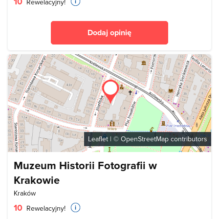
10
Rewelacyjny!
Dodaj opinię
Leaflet
| ©
OpenStreetMap
contributors
Muzeum Historii Fotografii w
Krakowie
Kraków
10
Rewelacyjny!