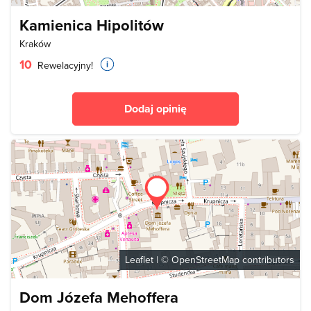
Kamienica Hipolitów
Kraków
10
Rewelacyjny!
Dodaj opinię
Leaflet
| ©
OpenStreetMap
contributors
Dom Józefa Mehoffera