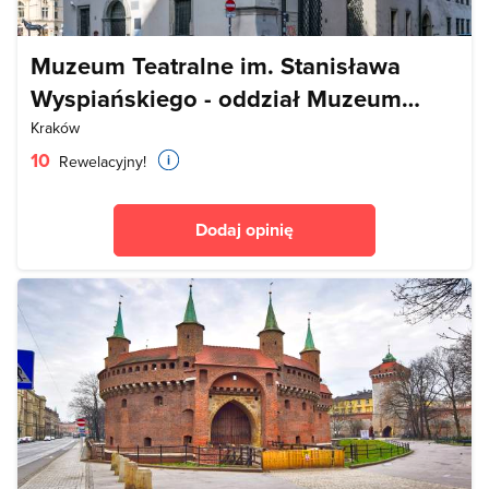
Muzeum Teatralne im. Stanisława
Wyspiańskiego - oddział Muzeum
Historycznego Miasta Krakowa
Kraków
10
Rewelacyjny!
Dodaj opinię