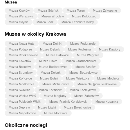
Muzea
Muzea Kraków
Muzea Gdańsk
Muzea Toruń
Muzea Zakopane
Muzea Warszawa
Muzea Wrocław
Muzea Kołobrzeg
Muzea Gdynia
Muzea Łódź
Muzea Kazimierz Dolny
Muzea w okolicy Krakowa
Muzea Nowa Huta
Muzea Zielniki
Muzea Podbrzezie
Muzea Podgórze
Muzea Dębnik
Muzea Podleśna
Muzea Kawiory
Muzea Dziekanowice
Muzea Batowice
Muzea Węgrzce
Muzea Kokotów
Muzea Bibice
Muzea Czarnochowice
Muzea Bosutów
Muzea Raciborowice
Muzea Zastów
Muzea Strumiany
Muzea Zielonki
Muzea Śledziejowice
Muzea Kończyce
Muzea Boleń
Muzea Wieliczka
Muzea Modlnica
Muzea Modlniczka
Muzea Michałowice
Muzea Gaj (pow. krakowski)
Muzea Skawina
Muzea Korzkiew
Muzea Kocmyrzów
Muzea Wielka Wieś
Muzea Mogilany
Muzea Zabierzów
Muzea Pobiednik Wielki
Muzea Prądnik Korzkiewski
Muzea Kopanka
Muzea Siepraw
Muzea Liszki
Muzea Bolechowice
Muzea Niepołomice
Muzea Morawica
Okoliczne noclegi