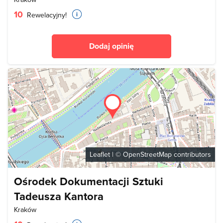
10
Rewelacyjny!
Dodaj opinię
Leaflet
| ©
OpenStreetMap
contributors
Ośrodek Dokumentacji Sztuki
Tadeusza Kantora
Kraków