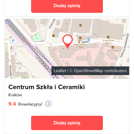
Dodaj opinię
Leaflet
| ©
OpenStreetMap
contributors
Centrum Szkła i Ceramiki
Kraków
9.4
Rewelacyjny!
Dodaj opinię