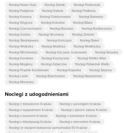
Noclegi Nowa Huta
Noclegi Zielniki
Noclegi Podbrzezie
Noclegi Podgórze
Noclegi Dębnik
Noclegi Podleśna
Noclegi Kawiory
Noclegi Dziekanowice
Noclegi Batowice
Noclegi Węgrzce
Noclegi Kokotów
Noclegi Bibice
Noclegi Czarnochowice
Noclegi Bosutów
Noclegi Raciborowice
Noclegi Zastów
Noclegi Strumiany
Noclegi Zielonki
Noclegi Śledziejowice
Noclegi Kończyce
Noclegi Boleń
Noclegi Wieliczka
Noclegi Modlnica
Noclegi Modlniczka
Noclegi Michałowice
Noclegi Gaj (pow. krakowski)
Noclegi Skawina
Noclegi Korzkiew
Noclegi Kocmyrzów
Noclegi Wielka Wieś
Noclegi Mogilany
Noclegi Zabierzów
Noclegi Pobiednik Wielki
Noclegi Prądnik Korzkiewski
Noclegi Kopanka
Noclegi Siepraw
Noclegi Liszki
Noclegi Bolechowice
Noclegi Niepołomice
Noclegi Morawica
Noclegi z udogodnieniami
Noclegi z telewizorem Kraków
Noclegi z parkingiem Kraków
Noclegi z wyżywieniem Kraków
Noclegi z placem zabaw Kraków
Noclegi z basenem Kraków
Noclegi z kominkiem Kraków
Noclegi z klimatyzacją Kraków
Noclegi z internetem Kraków
Noclegi ze stacjami ładowania samochodów EV Kraków