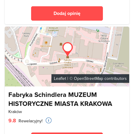
Dodaj opinię
Leaflet
| ©
OpenStreetMap
contributors
Fabryka Schindlera MUZEUM
HISTORYCZNE MIASTA KRAKOWA
Kraków
9.8
Rewelacyjny!