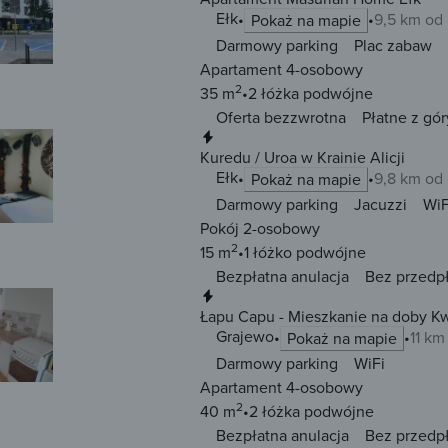
Ełk
9,5 km od
Pokaż na mapie
Darmowy parking
Plac zabaw
Apartament 4-osobowy
2
35 m
2 łóżka
podwójne
Oferta bezzwrotna
Płatne z gór
Natychmiastowa rezerwacja
Kuredu / Uroa w Krainie Alicji
Ełk
9,8 km od
Pokaż na mapie
Darmowy parking
Jacuzzi
WiF
Pokój 2-osobowy
2
15 m
1 łóżko
podwójne
Bezpłatna anulacja
Bez przedp
Natychmiastowa rezerwacja
Łapu Capu - Mieszkanie na doby K
Grajewo
11 km
Pokaż na mapie
Darmowy parking
WiFi
Apartament 4-osobowy
2
40 m
2 łóżka
podwójne
Bezpłatna anulacja
Bez przedp