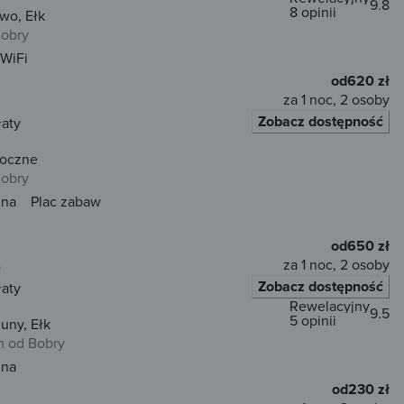
9.8
8 opinii
wo, Ełk
Bobry
WiFi
od
620 zł
za 1 noc, 2 osoby
Zobacz dostępność
łaty
roczne
Bobry
una
Plac zabaw
od
650 zł
za 1 noc, 2 osoby
)
Zobacz dostępność
łaty
Rewelacyjny
9.5
5 opinii
uny, Ełk
m od Bobry
una
od
230 zł