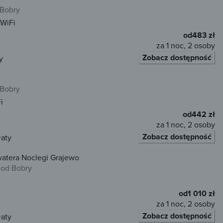
 Bobry
WiFi
od
483 zł
za 1 noc, 2 osoby
Zobacz dostępność
y
 Bobry
i
od
442 zł
za 1 noc, 2 osoby
Zobacz dostępność
łaty
watera Noclegi Grajewo
 od Bobry
od
1 010 zł
za 1 noc, 2 osoby
Zobacz dostępność
łaty