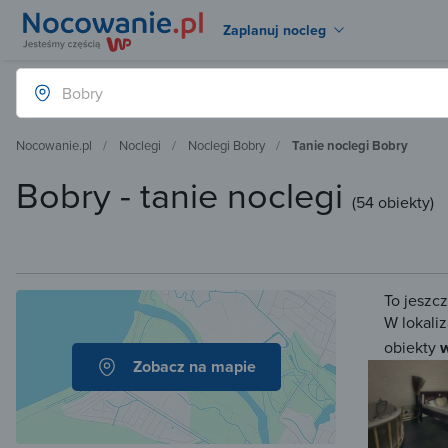
Zaplanuj nocleg
Nocowanie.pl
Noclegi
Noclegi Bobry
Tanie noclegi Bobry
Bobry - tanie noclegi
(
54 obiekty
)
To jeszc
W lokaliz
obiekty
w
Zobacz na mapie