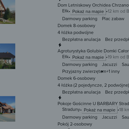
Dom Letniskowy Orchidea Chrzano
Ełk
12 km od 
Pokaż na mapie
Darmowy parking
Plac zabaw
Domek 8-osobowy
4 łóżka
podwójne
Bezpłatna anulacja
Bez przedp
Natychmiastowa rezerwacja
Agroturystyka Golubie Domki Cało
Ełk
19 km od 
Pokaż na mapie
Darmowy parking
Jacuzzi
Sa
Przyjazny zwierzętom
+1 inny
Domek 6-osobowy
4 łóżka
(2 pojedyncze, 2 podwójne
Bezpłatna anulacja
Bez przedp
Natychmiastowa rezerwacja
Pokoje Gościnne U BARBARY Strad
Straduny
18 k
Pokaż na mapie
Darmowy parking
Jacuzzi
Sa
Pokój 2-osobowy