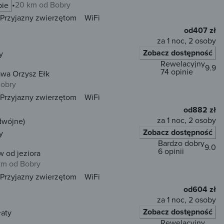
20 km od Bobry
pie
Przyjazny zwierzętom
WiFi
od
407 zł
za 1 noc, 2 osoby
Zobacz dostępność
y
Rewelacyjny
9.9
74 opinie
awa Orzysz Ełk
Bobry
Przyjazny zwierzętom
WiFi
od
882 zł
za 1 noc, 2 osoby
dwójne)
Zobacz dostępność
y
Bardzo dobry
9.0
6 opinii
w od jeziora
km od Bobry
Przyjazny zwierzętom
WiFi
od
604 zł
za 1 noc, 2 osoby
Zobacz dostępność
łaty
Rewelacyjny