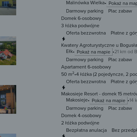
Malinówka Wielka
Pokaż na ma
Darmowy parking
Plac zabaw
Domek 6-osobowy
3 łóżka
podwójne
Oferta bezzwrotna
Płatne z gór
Natychmiastowa rezerwacja
Kwatery Agroturystyczne u Bogusł
Ełk
21 km od 
Pokaż na mapie
Darmowy parking
Plac zabaw
Apartament 6-osobowy
2
50 m
4 łóżka
(2 pojedyncze, 2 po
Oferta bezzwrotna
Płatne z gór
Natychmiastowa rezerwacja
Makosieje Resort - domek 15 metró
Makosieje
14 
Pokaż na mapie
Darmowy parking
Plac zabaw
Domek 4-osobowy
2 łóżka
podwójne
Bezpłatna anulacja
Bez przedp
Natychmiastowa rezerwacja