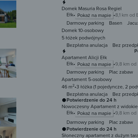
Natychmiastowa rezerwacja
Domek Masuria Rosa Regiel
Ełk
8,1 km od 
Pokaż na mapie
Darmowy parking
Basen
Jacu
Domek 10-osobowy
5 łóżek
podwójnych
Bezpłatna anulacja
Bez przedp
Natychmiastowa rezerwacja
P
Apartament Alicji Ełk
Ełk
9,8 km od
Pokaż na mapie
Darmowy parking
Plac zabaw
Apartament 5-osobowy
2
46 m
3 łóżka
(1 pojedyncze, 2 po
Bezpłatna anulacja
Bez przedp
Potwierdzenie do 24 h
Nowoczesny Apartament z widokiem 
Ełk
9,8 km od
Pokaż na mapie
Darmowy parking
Plac zabaw
Potwierdzenie do 24 h
Słoneczny apartament z dużym tara