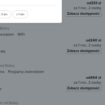
od
333 zł
za 1 noc, 2 osoby
Zobacz dostępność
łaty
± 3 dni
± 7 dni
 Bobry
ierzętom
WiFi
od
240 zł
za 1 noc, 2 osoby
Zobacz dostępność
łaty
 od Bobry
una
Przyjazny zwierzętom
od
464 zł
za 1 noc, 2 osoby
Zobacz dostępność
y
km od Bobry