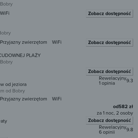
 Bobry
WiFi
Zobacz dostępność
Bobry
Przyjazny zwierzętom
WiFi
Zobacz dostępność
 CUDOWNEJ PLAŻY
 Bobry
Zobacz dostępność
Rewelacyjny
9.3
1 opinia
w od jeziora
km od Bobry
Przyjazny zwierzętom
WiFi
od
582 zł
za 1 noc, 2 osoby
Zobacz dostępność
łaty
Rewelacyjny
9.8
6 opinii