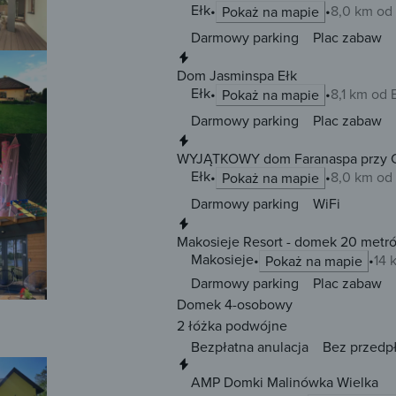
Ełk
8,0 km od
Pokaż na mapie
Darmowy parking
Plac zabaw
Natychmiastowa rezerwacja
Dom Jasminspa Ełk
Ełk
8,1 km od 
Pokaż na mapie
Darmowy parking
Plac zabaw
Natychmiastowa rezerwacja
WYJĄTKOWY dom Faranaspa przy
Ełk
8,0 km od
Pokaż na mapie
Darmowy parking
WiFi
Natychmiastowa rezerwacja
Makosieje Resort - domek 20 metró
Makosieje
14 
Pokaż na mapie
Darmowy parking
Plac zabaw
Domek 4-osobowy
2 łóżka
podwójne
Bezpłatna anulacja
Bez przedp
Natychmiastowa rezerwacja
AMP Domki Malinówka Wielka