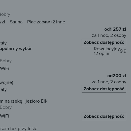
Bobry
zzi
Sauna
Plac zabaw
+2 inne
od
1 257 zł
za 1 noc, 2 osoby
Zobacz dostępność
łaty
opularny wybór
Rewelacyjny
9.9
12 opinii
 Bobry
WiFi
od
200 zł
za 1 noc, 2 osoby
dwójne)
Zobacz dostępność
łaty
na rzekę i jezioro Ełk
 Bobry
WiFi
Zobacz dostępność
sem tuż przy lesie