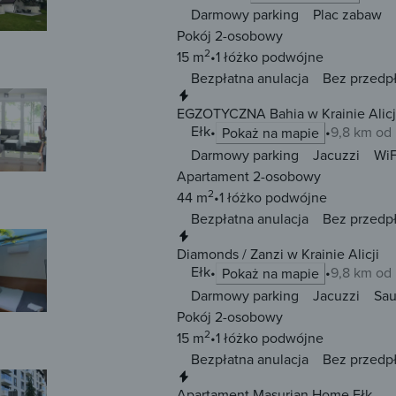
Darmowy parking
Plac zabaw
Pokój 2-osobowy
2
15 m
1 łóżko
podwójne
Bezpłatna anulacja
Bez przedp
Natychmiastowa rezerwacja
EGZOTYCZNA Bahia w Krainie Alicj
Ełk
9,8 km od
Pokaż na mapie
Darmowy parking
Jacuzzi
WiF
Apartament 2-osobowy
2
44 m
1 łóżko
podwójne
Bezpłatna anulacja
Bez przedp
Natychmiastowa rezerwacja
Diamonds / Zanzi w Krainie Alicji
Ełk
9,8 km od
Pokaż na mapie
Darmowy parking
Jacuzzi
Sa
Pokój 2-osobowy
2
15 m
1 łóżko
podwójne
Bezpłatna anulacja
Bez przedp
Natychmiastowa rezerwacja
Apartament Masurian Home Ełk