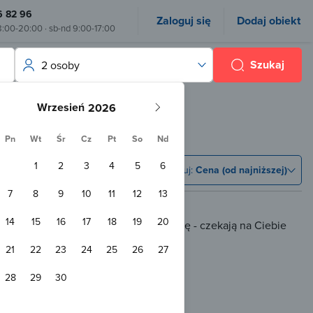
6 82 96
Zaloguj się
Dodaj obiekt
8:00-20:00 · sb-nd 9:00-17:00
Szukaj
2 osoby
Wrzesień
Pn
Wt
Śr
Cz
Pt
So
Nd
1
2
3
4
5
6
Sortuj:
Cena (od najniższej)
7
8
9
10
11
12
13
14
15
16
17
18
19
20
 rezerwacji online, ale nie martw się - czekają na Ciebie
tania.
21
22
23
24
25
26
27
ji
28
29
30
 Bobry
i