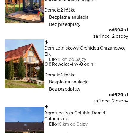
Domek:
2 łóżka
Bezpłatna anulacja
Bez przedpłaty
od
604 zł
za 1 noc, 2 osoby
Natychmiastowa rezerwacja
Dom Letniskowy Orchidea Chrzanowo,
Ełk
Ełk
11 km od Sajzy
9.8
Rewelacyjny
8 opinii
Domek:
4 łóżka
Bezpłatna anulacja
Bez przedpłaty
od
620 zł
za 1 noc, 2 osoby
Natychmiastowa rezerwacja
Agroturystyka Golubie Domki
Całoroczne
Ełk
16 km od Sajzy