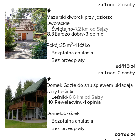
za 1 noc, 2 osoby
Natychmiastowa rezerwacja
Mazurski dworek przy jeziorze
Dworackie
Świętajno
7,2 km od Sajzy
8.8
Bardzo dobry
3 opinie
2
Pokój:
25 m
1 łóżko
Bezpłatna anulacja
Bez przedpłaty
od
410 zł
za 1 noc, 2 osoby
Natychmiastowa rezerwacja
Domek Gdzie do snu śpiewem układają
żaby Leśniki
Leśniki
6,6 km od Sajzy
10
Rewelacyjny
1 opinia
Domek:
6 łóżek
Bezpłatna anulacja
Bez przedpłaty
od
499 zł