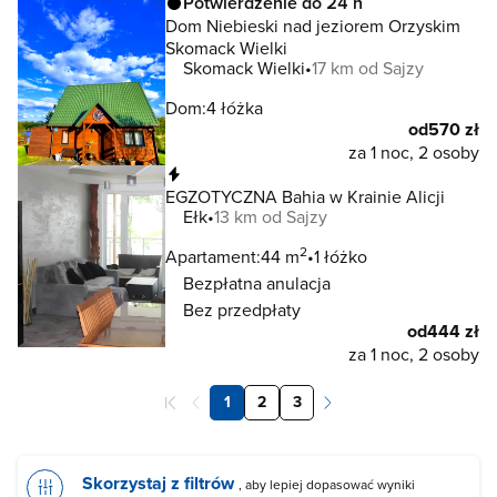
Potwierdzenie do 24 h
Dom Niebieski nad jeziorem Orzyskim
Skomack Wielki
Skomack Wielki
17 km od Sajzy
Dom:
4 łóżka
od
570 zł
za 1 noc, 2 osoby
Natychmiastowa rezerwacja
EGZOTYCZNA Bahia w Krainie Alicji
Ełk
13 km od Sajzy
2
Apartament:
44 m
1 łóżko
Bezpłatna anulacja
Bez przedpłaty
od
444 zł
za 1 noc, 2 osoby
1
2
3
Skorzystaj z filtrów
, aby lepiej dopasować wyniki