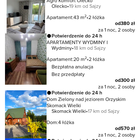
Agro Komfort Olecko
Olecko
19 km od Sajzy
2
Apartament:
43 m
2 łóżka
od
380 zł
za 1 noc, 2 osoby
Potwierdzenie do 24 h
APARTAMENTY WYDMINY I
Wydminy
18 km od Sajzy
2
Apartament:
20 m
2 łóżka
Bezpłatna anulacja
Bez przedpłaty
od
300 zł
za 1 noc, 2 osoby
Potwierdzenie do 24 h
Dom Zielony nad jeziorem Orzyskim
Skomack Wielki
Skomack Wielki
17 km od Sajzy
Dom:
4 łóżka
od
570 zł
za 1 noc, 2 osoby