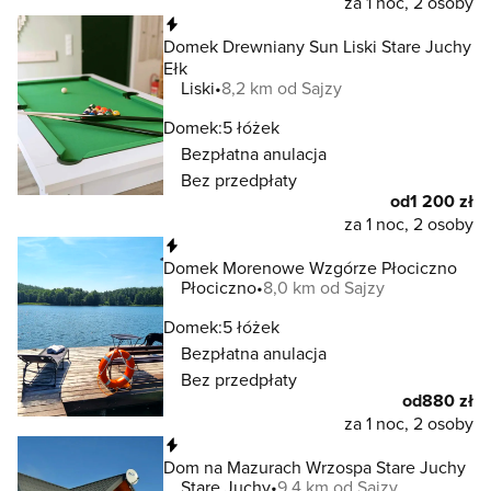
za 1 noc, 2 osoby
Natychmiastowa rezerwacja
Domek Drewniany Sun Liski Stare Juchy
Ełk
Liski
8,2 km od Sajzy
Domek:
5 łóżek
Bezpłatna anulacja
Bez przedpłaty
od
1 200 zł
za 1 noc, 2 osoby
Natychmiastowa rezerwacja
Domek Morenowe Wzgórze Płociczno
Płociczno
8,0 km od Sajzy
Domek:
5 łóżek
Bezpłatna anulacja
Bez przedpłaty
od
880 zł
za 1 noc, 2 osoby
Natychmiastowa rezerwacja
Dom na Mazurach Wrzospa Stare Juchy
Stare Juchy
9,4 km od Sajzy