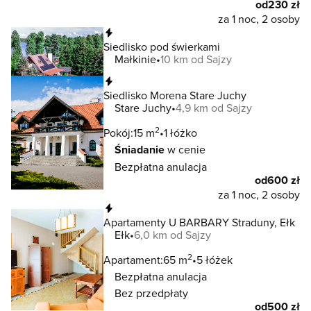
od
230 zł
za 1 noc, 2 osoby
Natychmiastowa rezerwacja
Siedlisko pod świerkami
Małkinie
10 km od Sajzy
Natychmiastowa rezerwacja
Siedlisko Morena Stare Juchy
Stare Juchy
4,9 km od Sajzy
2
Pokój:
15 m
1 łóżko
Śniadanie
w cenie
Bezpłatna anulacja
od
600 zł
za 1 noc, 2 osoby
Natychmiastowa rezerwacja
Apartamenty U BARBARY Straduny, Ełk
Ełk
6,0 km od Sajzy
2
Apartament:
65 m
5 łóżek
Bezpłatna anulacja
Bez przedpłaty
od
500 zł