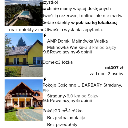
To jeszcze nie wszystko!
W lokalizacji
Sajzach
nie mamy więcej dostępnych
noclegów z możliwością rezerwacji online, ale nie martw
się - czekają na Ciebie obiekty
w pobliżu tej lokalizacji
oraz obiekty z możliwością wysłania zapytania.
Natychmiastowa rezerwacja
AMP Domki Malinówka Wielka
Malinówka Wielka
3,3 km od Sajzy
9.8
Rewelacyjny
6 opinii
Domek:
3 łóżka
od
407 zł
za 1 noc, 2 osoby
Natychmiastowa rezerwacja
Pokoje Gościnne U BARBARY Straduny,
Ełk
Straduny
6,0 km od Sajzy
9.5
Rewelacyjny
5 opinii
2
Pokój:
20 m
1 łóżko
Bezpłatna anulacja
Bez przedpłaty