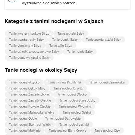
wyszukiwania do Twoich potrzeb.
Kategorie z tanimi noclegami w Sajzach
Tanie kwatery i pokoje Sajzy
Tanie motele Sajzy
Tanie apartamenty Sajzy
Tanie domki Sajzy
Tanie agroturystyki Sajzy
Tanie pensjonaty Sajzy
Tanie wille Sajzy
Tanie ośrodki wypoczynkowe Sajzy
Tanie hotele Sajzy
Tanie domy wakacyjne Sajzy
Tanie noclegi w okolicy Sajzy
Tanie noclegi Giżycko
Tanie noclegi Kruklanki
Tanie noclegi Czarnówka
Tanie noclegi Łękuk Mały
Tanie noclegi Orzysz
Tanie noclegi Zawady Ełckie
Tanie noclegi Olecko
Tanie noclegi Zawady Oleckie
Tanie noclegi Stare Juchy
Tanie noclegi Kowale Oleckie
Tanie noclegi Wydminy
Tanie noclegi Malinówka Wielka
Tanie noclegi Szeligi
Tanie noclegi Odoje
Tanie noclegi Gajrowskie
Tanie noclegi Skomack Wielki
Tanie noclegi Leśniki
Tanie noclegi Małkinie
Tanie noclegi Biała Olecka
Tanie noclegi Cisy