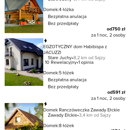
Domek:
4 łóżka
Bezpłatna anulacja
Bez przedpłaty
od
750 zł
za 1 noc, 2 osoby
Natychmiastowa rezerwacja
EGZOTYCZNY dom Habibispa z
JACUZZI
Stare Juchy
8,2 km od Sajzy
10
Rewelacyjny
1 opinia
Domek:
5 łóżek
Bezpłatna anulacja
Bez przedpłaty
od
591 zł
za 1 noc, 2 osoby
Natychmiastowa rezerwacja
Domek Ranczóweczka Zawady Ełckie
Zawady Ełckie
3,4 km od Sajzy
Domek:
8 łóżek