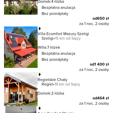
Domek:
4 łóżka
Bezpłatna anulacja
Bez przedpłaty
od
650 zł
za 1 noc, 2 osoby
Natychmiastowa rezerwacja
Villa Ecomfort Mazury Szeligi
Szeligi
15 km od Sajzy
Willa:
7 łóżek
Bezpłatna anulacja
Bez przedpłaty
od
1 400 zł
za 1 noc, 2 osoby
Natychmiastowa rezerwacja
Regielskie Chaty
Regiel
19 km od Sajzy
Domek:
2 łóżka
od
464 zł
za 1 noc, 2 osoby
Natychmiastowa rezerwacja