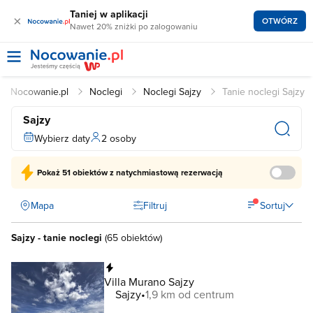
Taniej w aplikacji
×
OTWÓRZ
Nawet 20% zniżki po zalogowaniu
Nocowanie.pl
Noclegi
Noclegi Sajzy
Tanie noclegi Sajzy
Sajzy
Wybierz daty
2 osoby
Pokaż
51 obiektów
z natychmiastową rezerwacją
Mapa
Filtruj
Sortuj
Sajzy - tanie noclegi
(
65 obiektów
)
Natychmiastowa rezerwacja
Villa Murano Sajzy
Sajzy
1,9 km od centrum