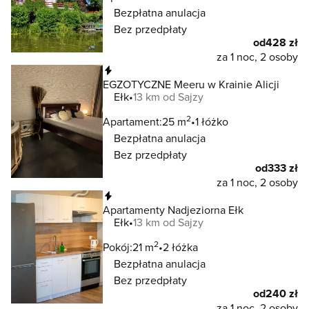
Bezpłatna anulacja
Bez przedpłaty
od
428 zł
za 1 noc, 2 osoby
Natychmiastowa rezerwacja
EGZOTYCZNE Meeru w Krainie Alicji
Ełk
13 km od Sajzy
2
Apartament:
25 m
1 łóżko
Bezpłatna anulacja
Bez przedpłaty
od
333 zł
za 1 noc, 2 osoby
Natychmiastowa rezerwacja
Apartamenty Nadjeziorna Ełk
Ełk
13 km od Sajzy
2
Pokój:
21 m
2 łóżka
Bezpłatna anulacja
Bez przedpłaty
od
240 zł
za 1 noc, 2 osoby