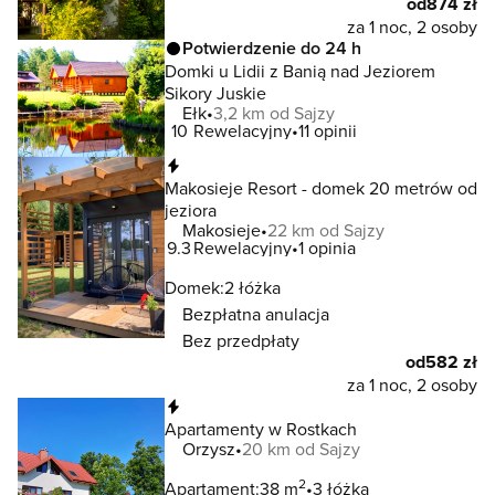
od
874 zł
za 1 noc, 2 osoby
Potwierdzenie do 24 h
Domki u Lidii z Banią nad Jeziorem
Sikory Juskie
Ełk
3,2 km od Sajzy
10
Rewelacyjny
11 opinii
Natychmiastowa rezerwacja
Makosieje Resort - domek 20 metrów od
jeziora
Makosieje
22 km od Sajzy
9.3
Rewelacyjny
1 opinia
Domek:
2 łóżka
Bezpłatna anulacja
Bez przedpłaty
od
582 zł
za 1 noc, 2 osoby
Natychmiastowa rezerwacja
Apartamenty w Rostkach
Orzysz
20 km od Sajzy
2
Apartament:
38 m
3 łóżka