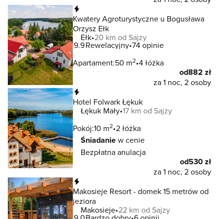
Natychmiastowa rezerwacja
Kwatery Agroturystyczne u Bogusława
Orzysz Ełk
Ełk
20 km od Sajzy
9.9
Rewelacyjny
74 opinie
2
Apartament:
50 m
4 łóżka
od
882 zł
za 1 noc, 2 osoby
Natychmiastowa rezerwacja
Hotel Folwark Łękuk
Łękuk Mały
17 km od Sajzy
2
Pokój:
10 m
2 łóżka
Śniadanie
w cenie
Bezpłatna anulacja
od
530 zł
za 1 noc, 2 osoby
Natychmiastowa rezerwacja
Makosieje Resort - domek 15 metrów od
jeziora
Makosieje
22 km od Sajzy
9.0
Bardzo dobry
6 opinii