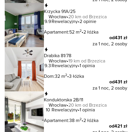
Natychmiastowa rezerwacja
Krzycka 91A/25
Wrocław
20 km od Brzezica
9.9
Rewelacyjny
2 opinie
2
Apartament:
52 m
2 łóżka
od
431 zł
za 1 noc, 2 osoby
Natychmiastowa rezerwacja
Drabika 81/78
Wrocław
19 km od Brzezica
9.3
Rewelacyjny
1 opinia
2
Dom:
32 m
3 łóżka
od
431 zł
za 1 noc, 2 osoby
Natychmiastowa rezerwacja
Konduktorska 2B/11
Wrocław
20 km od Brzezica
10
Rewelacyjny
1 opinia
2
Apartament:
38 m
2 łóżka
od
421 zł