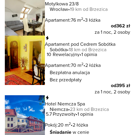
Motylkowa 23/8
Wrocław
19 km od Brzezica
2
Apartament:
76 m
3 łóżka
od
362 zł
za 1 noc, 2 osoby
Natychmiastowa rezerwacja
Apartament pod Cedrem Sobótka
Sobótka
18 km od Brzezica
10
Rewelacyjny
1 opinia
2
Apartament:
70 m
2 łóżka
Bezpłatna anulacja
Bez przedpłaty
od
395 zł
za 1 noc, 2 osoby
Natychmiastowa rezerwacja
Hotel Niemcza Spa
Niemcza
23 km od Brzezica
5.7
Przyzwoity
1 opinia
2
Pokój:
20 m
2 łóżka
Śniadanie
w cenie