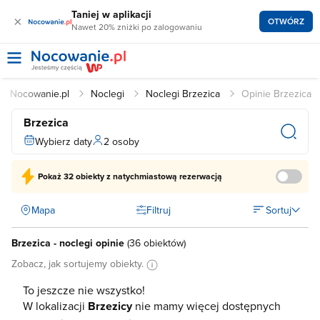
Taniej w aplikacji
×
OTWÓRZ
Nawet 20% zniżki po zalogowaniu
Nocowanie.pl
Noclegi
Noclegi Brzezica
Opinie Brzezica
Brzezica
Wybierz daty
2 osoby
Pokaż
32 obiekty
z natychmiastową rezerwacją
Mapa
Filtruj
Sortuj
Brzezica - noclegi opinie
(
36 obiektów
)
Zobacz, jak sortujemy obiekty.
To jeszcze nie wszystko!
W lokalizacji
Brzezicy
nie mamy więcej dostępnych