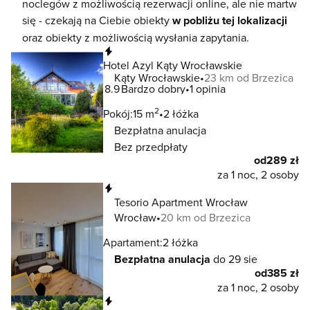
noclegów z możliwością rezerwacji online, ale nie martw
się - czekają na Ciebie obiekty
w pobliżu tej lokalizacji
oraz obiekty z możliwością wysłania zapytania.
Natychmiastowa rezerwacja
Hotel Azyl Kąty Wrocławskie
Kąty Wrocławskie
23 km od Brzezica
8.9
Bardzo dobry
1 opinia
2
Pokój:
15 m
2 łóżka
Bezpłatna anulacja
Bez przedpłaty
od
289 zł
za 1 noc, 2 osoby
Natychmiastowa rezerwacja
Tesorio Apartment Wrocław
Wrocław
20 km od Brzezica
Apartament:
2 łóżka
Bezpłatna anulacja
do 29 sie
od
385 zł
za 1 noc, 2 osoby
Natychmiastowa rezerwacja