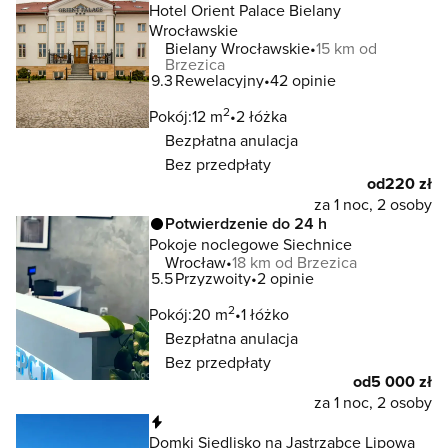
Hotel Orient Palace Bielany
Wrocławskie
Bielany Wrocławskie
15 km od
Brzezica
9.3
Rewelacyjny
42 opinie
2
Pokój:
12 m
2 łóżka
Bezpłatna anulacja
Bez przedpłaty
od
220 zł
za 1 noc, 2 osoby
Potwierdzenie do 24 h
Pokoje noclegowe Siechnice
Wrocław
18 km od Brzezica
5.5
Przyzwoity
2 opinie
2
Pokój:
20 m
1 łóżko
Bezpłatna anulacja
Bez przedpłaty
od
5 000 zł
za 1 noc, 2 osoby
Natychmiastowa rezerwacja
Domki Siedlisko na Jastrząbce Lipowa