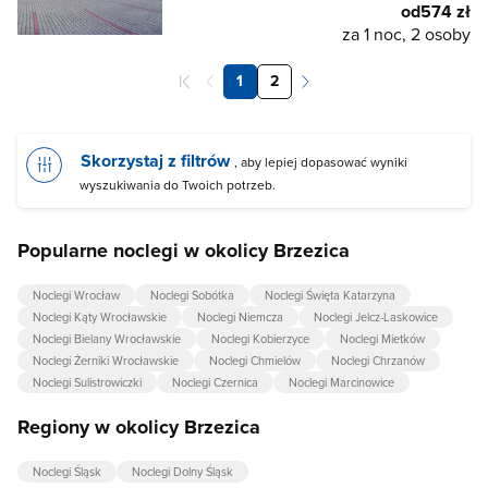
od
574 zł
za 1 noc, 2 osoby
1
2
Skorzystaj z filtrów
, aby lepiej dopasować wyniki
wyszukiwania do Twoich potrzeb.
Popularne noclegi w okolicy Brzezica
Noclegi Wrocław
Noclegi Sobótka
Noclegi Święta Katarzyna
Noclegi Kąty Wrocławskie
Noclegi Niemcza
Noclegi Jelcz-Laskowice
Noclegi Bielany Wrocławskie
Noclegi Kobierzyce
Noclegi Mietków
Noclegi Żerniki Wrocławskie
Noclegi Chmielów
Noclegi Chrzanów
Noclegi Sulistrowiczki
Noclegi Czernica
Noclegi Marcinowice
Regiony w okolicy Brzezica
Noclegi Śląsk
Noclegi Dolny Śląsk