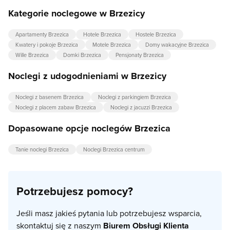
Kategorie noclegowe w Brzezicy
Apartamenty Brzezica
Hotele Brzezica
Hostele Brzezica
Kwatery i pokoje Brzezica
Motele Brzezica
Domy wakacyjne Brzezica
Wille Brzezica
Domki Brzezica
Pensjonaty Brzezica
Noclegi z udogodnieniami w Brzezicy
Noclegi z basenem Brzezica
Noclegi z parkingiem Brzezica
Noclegi z placem zabaw Brzezica
Noclegi z jacuzzi Brzezica
Dopasowane opcje noclegów Brzezica
Tanie noclegi Brzezica
Noclegi Brzezica centrum
Potrzebujesz pomocy?
Jeśli masz jakieś pytania lub potrzebujesz wsparcia,
skontaktuj się z naszym
Biurem Obsługi Klienta