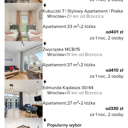
Natychmiastowa rezerwacja
Kukuczki 7 | Stylowy Apartament | Pralka
Wrocław
20 km od Brzezica
2
Apartament:
33 m
2 łóżka
od
401 zł
za 1 noc, 2 osoby
Natychmiastowa rezerwacja
Zwycięska 14CB/15
Wrocław
19 km od Brzezica
2
Apartament:
37 m
2 łóżka
od
410 zł
za 1 noc, 2 osoby
Natychmiastowa rezerwacja
Edmunda Kajdasza 30/44
Wrocław
18 km od Brzezica
2
Apartament:
27 m
2 łóżka
od
330 zł
za 1 noc, 2 osoby
Natychmiastowa rezerwacja
Popularny wybór