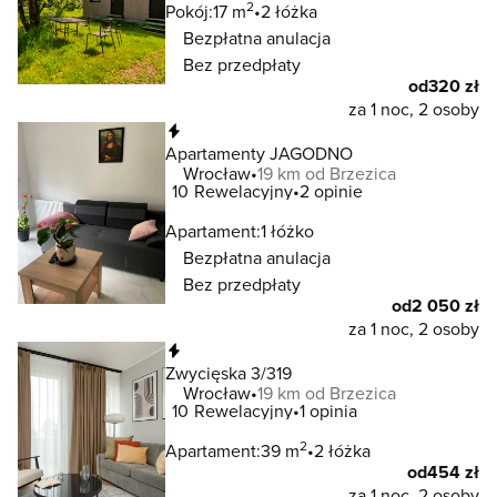
2
Pokój:
17 m
2 łóżka
Bezpłatna anulacja
Bez przedpłaty
od
320 zł
za 1 noc, 2 osoby
Natychmiastowa rezerwacja
Apartamenty JAGODNO
Wrocław
19 km od Brzezica
10
Rewelacyjny
2 opinie
Apartament:
1 łóżko
Bezpłatna anulacja
Bez przedpłaty
od
2 050 zł
za 1 noc, 2 osoby
Natychmiastowa rezerwacja
Zwycięska 3/319
Wrocław
19 km od Brzezica
10
Rewelacyjny
1 opinia
2
Apartament:
39 m
2 łóżka
od
454 zł
za 1 noc, 2 osoby