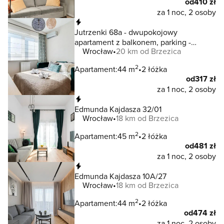
od
410 zł
za 1 noc, 2 osoby
Natychmiastowa rezerwacja
Jutrzenki 68a - dwupokojowy
apartament z balkonem, parking -
Wrocław
20 km od Brzezica
Wrocław - Fair Rentals
2
Apartament:
44 m
2 łóżka
od
317 zł
za 1 noc, 2 osoby
Natychmiastowa rezerwacja
Edmunda Kajdasza 32/01
Wrocław
18 km od Brzezica
2
Apartament:
45 m
2 łóżka
od
481 zł
za 1 noc, 2 osoby
Natychmiastowa rezerwacja
Edmunda Kajdasza 10A/27
Wrocław
18 km od Brzezica
2
Apartament:
44 m
2 łóżka
od
474 zł
za 1 noc, 2 osoby