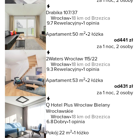
za 1 noc, 2 osoby
Natychmiastowa rezerwacja
Drabika 107/37
Wrocław
18 km od Brzezica
9.7
Rewelacyjny
1 opinia
2
Apartament:
50 m
2 łóżka
od
441 zł
za 1 noc, 2 osoby
Natychmiastowa rezerwacja
2Waters Wrocław 115/22
Wrocław
18 km od Brzezica
9.3
Rewelacyjny
1 opinia
2
Apartament:
53 m
2 łóżka
od
431 zł
za 1 noc, 2 osoby
Natychmiastowa rezerwacja
Q Hotel Plus Wrocław Bielany
Wrocławskie
Wrocław
18 km od Brzezica
6.8
Dobry
1 opinia
2
Pokój:
22 m
1 łóżko