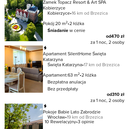
Zamek Topacz Resort & Art SPA
Kobierzyce
Kobierzyce
16 km od Brzezica
2
Pokój:
20 m
2 łóżka
Śniadanie
w cenie
od
470 zł
za 1 noc, 2 osoby
Natychmiastowa rezerwacja
Apartament SilentHome Święta
Katarzyna
Święta Katarzyna
17 km od Brzezica
2
Apartament:
63 m
2 łóżka
Bezpłatna anulacja
Bez przedpłaty
od
310 zł
za 1 noc, 2 osoby
Natychmiastowa rezerwacja
Pokoje Babie Lato Zabrodzie
Wrocław
19 km od Brzezica
10
Rewelacyjny
3 opinie