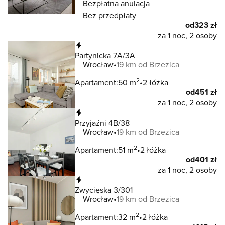
Bezpłatna anulacja
Bez przedpłaty
od
323 zł
za 1 noc, 2 osoby
Natychmiastowa rezerwacja
Partynicka 7A/3A
Wrocław
19 km od Brzezica
2
Apartament:
50 m
2 łóżka
od
451 zł
za 1 noc, 2 osoby
Natychmiastowa rezerwacja
Przyjaźni 4B/38
Wrocław
19 km od Brzezica
2
Apartament:
51 m
2 łóżka
od
401 zł
za 1 noc, 2 osoby
Natychmiastowa rezerwacja
Zwycięska 3/301
Wrocław
19 km od Brzezica
2
Apartament:
32 m
2 łóżka