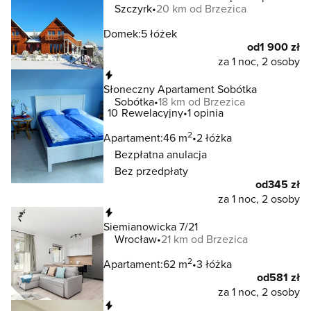
Szczyrk
20 km od Brzezica
Domek:
5 łóżek
od
1 900 zł
za 1 noc, 2 osoby
Natychmiastowa rezerwacja
Słoneczny Apartament Sobótka
Sobótka
18 km od Brzezica
10
Rewelacyjny
1 opinia
2
Apartament:
46 m
2 łóżka
Bezpłatna anulacja
Bez przedpłaty
od
345 zł
za 1 noc, 2 osoby
Natychmiastowa rezerwacja
Siemianowicka 7/21
Wrocław
21 km od Brzezica
2
Apartament:
62 m
3 łóżka
od
581 zł
za 1 noc, 2 osoby
Natychmiastowa rezerwacja