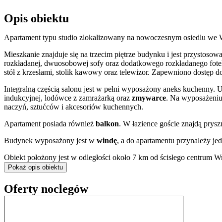
Opis obiektu
Apartament typu studio zlokalizowany na nowoczesnym osiedlu we W
Mieszkanie znajduje się na trzecim piętrze budynku i jest przystosow
rozkładanej, dwuosobowej sofy oraz dodatkowego rozkładanego fotela
stół z krzesłami, stolik kawowy oraz telewizor. Zapewniono dostęp do
Integralną częścią salonu jest w pełni wyposażony aneks kuchenny.
indukcyjnej, lodówce z zamrażarką oraz
zmywarce
. Na wyposażeniu 
naczyń, sztućców i akcesoriów kuchennych.
Apartament posiada również
balkon
. W łazience goście znajdą prys
Budynek wyposażony jest w
windę
, a do apartamentu przynależy j
Obiekt położony jest w odległości około 7 km od ścisłego centrum
pobliżu, w odległości 6 minut spacerem, znajduje się przystanek au
Pokaż opis obiektu
Wrocław oferuje liczne atrakcje turystyczne i kulturalne. Wśród na
Oferty noclegów
Główny, słynne Zoo z Afrykarium oraz monumentalną Panoramę Ra
Sky Tower, a także Wrocławska Fontanna Multimedialna, organizuj
W najbliższej okolicy apartamentu znajdują się sklepy spożywcze, w