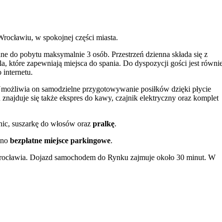
rocławiu, w spokojnej części miasta.
ane do pobytu maksymalnie 3 osób. Przestrzeń dzienna składa się z
, które zapewniają miejsca do spania. Do dyspozycji gości jest równi
 internetu.
 Umożliwia on samodzielne przygotowywanie posiłków dzięki płycie
znajduje się także ekspres do kawy, czajnik elektryczny oraz komplet
znic, suszarkę do włosów oraz
pralkę
.
edno
bezpłatne miejsce parkingowe
.
 Wrocławia. Dojazd samochodem do Rynku zajmuje około 30 minut. W
tobusowy, który zapewnia sprawną komunikację z innymi częściami mias
jważniejszych punktów na mapie miasta warto wymienić historyczny Ryn
cławicką. Ciekawym miejscem jest również punkt widokowy na wież
ąca widowiskowe pokazy.
 tym Żabka (600 m) i Biedronka (1,2 km). Pobyt ze zwierzętami