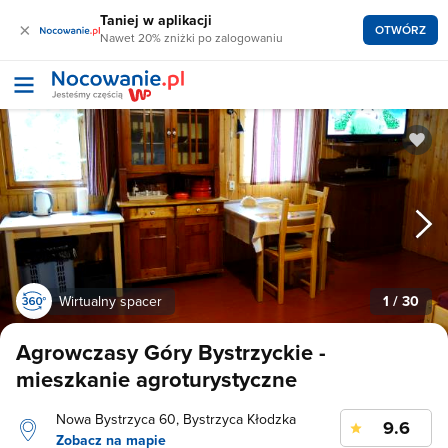
Taniej w aplikacji
×
OTWÓRZ
Nawet 20% zniżki po zalogowaniu
Wirtualny spacer
1
/ 30
Agrowczasy Góry Bystrzyckie -
mieszkanie agroturystyczne
Nowa Bystrzyca 60, Bystrzyca Kłodzka
9.6
Zobacz na mapie