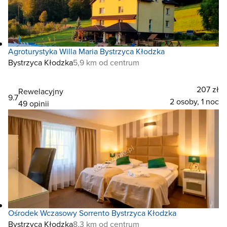
Agroturystyka Willa Maria Bystrzyca Kłodzka
Bystrzyca Kłodzka
5,9 km od centrum
207 zł
Rewelacyjny
9.7
2 osoby, 1 noc
49 opinii
Ośrodek Wczasowy Sorrento Bystrzyca Kłodzka
Bystrzyca Kłodzka
8,3 km od centrum