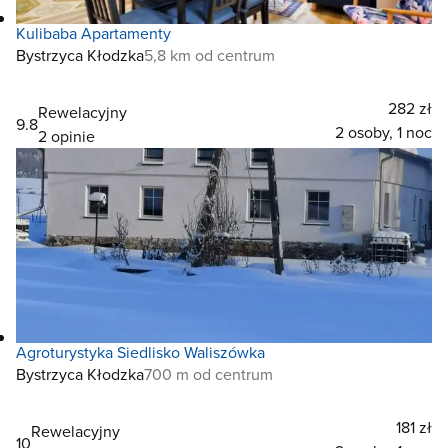
Kulibaba Apartamenty
Bystrzyca Kłodzka
5,8 km od centrum
282 zł
Rewelacyjny
9.8
2 osoby, 1 noc
2 opinie
Agroturystyka Siedlisko Waliszówka
Bystrzyca Kłodzka
700 m od centrum
181 zł
Rewelacyjny
10