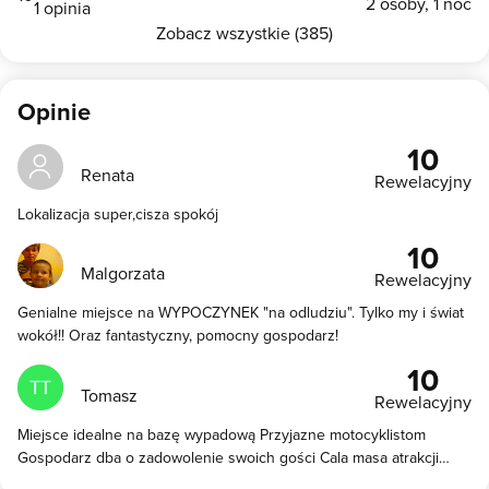
2 osoby, 1 noc
1 opinia
Zobacz wszystkie (385)
Opinie
10
Renata
Rewelacyjny
Lokalizacja super,cisza spokój
10
Malgorzata
Rewelacyjny
Genialne miejsce na WYPOCZYNEK "na odludziu". Tylko my i świat
wokół!! Oraz fantastyczny, pomocny gospodarz!
10
Tomasz
Rewelacyjny
Miejsce idealne na bazę wypadową Przyjazne motocyklistom
Gospodarz dba o zadowolenie swoich gości Cala masa atrakcji
dostępna z tego miejsca w Kotlinie Kłodzkiej Pozdrawiam wraz