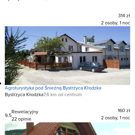
314 zł
2 osoby, 1 noc
Agroturystyka pod Śnieżną Bystrzyca Kłodzka
Bystrzyca Kłodzka
7,6 km od centrum
160 zł
Rewelacyjny
9.5
2 osoby, 1 noc
22 opinie