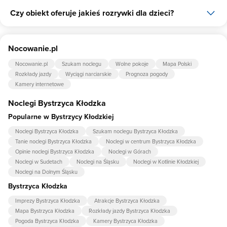
Czy obiekt oferuje jakieś rozrywki dla dzieci?
Tak, Agrowczasy Góry Bystrzyckie - mieszkanie agroturystyczne
udostępnia dla swoich gości internet.
Tak, w obiekcie dla dzieci są przygotowane: huśtawka.
Nocowanie.pl
Nocowanie.pl
Szukam noclegu
Wolne pokoje
Mapa Polski
Rozkłady jazdy
Wyciągi narciarskie
Prognoza pogody
Kamery internetowe
Noclegi Bystrzyca Kłodzka
Popularne w Bystrzycy Kłodzkiej
Noclegi Bystrzyca Kłodzka
Szukam noclegu Bystrzyca Kłodzka
Tanie noclegi Bystrzyca Kłodzka
Noclegi w centrum Bystrzyca Kłodzka
Opinie noclegi Bystrzyca Kłodzka
Noclegi w Górach
Noclegi w Sudetach
Noclegi na Śląsku
Noclegi w Kotlinie Kłodzkiej
Noclegi na Dolnym Śląsku
Bystrzyca Kłodzka
Imprezy Bystrzyca Kłodzka
Atrakcje Bystrzyca Kłodzka
Mapa Bystrzyca Kłodzka
Rozkłady jazdy Bystrzyca Kłodzka
Pogoda Bystrzyca Kłodzka
Kamery Bystrzyca Kłodzka