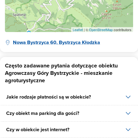
Leaflet
| ©
OpenStreetMap
contributors
Nowa Bystrzyca 60, Bystrzyca Kłodzka
Często zadawane pytania dotyczące obiektu
Agrowczasy Góry Bystrzyckie - mieszkanie
agroturystyczne
Jakie rodzaje płatności są w obiekcie?
Czy obiekt ma parking dla gości?
W obiekcie dostępne są następujące formy płatności: gotówka,
płatność przelewem.
Czy w obiekcie jest internet?
Tak, Agrowczasy Góry Bystrzyckie - mieszkanie agroturystyczne
posiada bezpłatny parking dla gości na 5 miejsc.