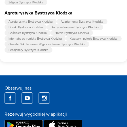
Zdjęcia Bystrzyca Kłodzka
Agroturystyka Bystrzyca Kłodzka
Agroturystyka Bystrzyca Kłodzka
Apartamenty Bystrzyca Kłodzka
Domki Bystrzyca Kłodzka
Domy wakacyjne Bystrzyca Kłodzka
Gościniec Bystrzyca Kłodzka
Hotele Bystrzyca Kłodzka
Internaty, schroniska Bystrzyca Kłodzka
Kwatery i pokoje Bystrzyca Kłodzka
Ośrodki Szkoleniowe i Wypoczynkowe Bystrzyca Kłodzka
Pensjonaty Bystrzyca Kłodzka
Obserwuj nas:
Rezerwuj wygodniej w aplikacji