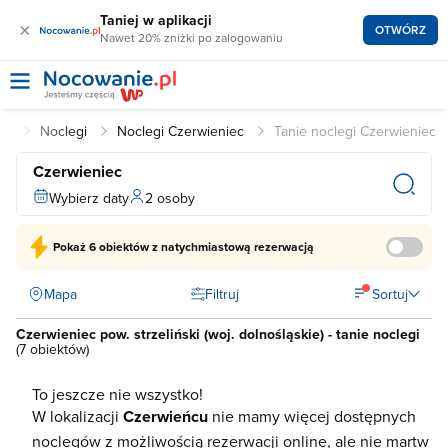
Taniej w aplikacji
×
OTWÓRZ
Nawet 20% zniżki po zalogowaniu
pl
Noclegi
Noclegi Czerwieniec
Tanie noclegi Czerwieniec
Czerwieniec
Wybierz daty
2 osoby
Pokaż
6 obiektów
z natychmiastową rezerwacją
Mapa
Filtruj
Sortuj
Czerwieniec pow. strzeliński (woj. dolnośląskie) - tanie noclegi
(
7 obiektów
)
To jeszcze nie wszystko!
W lokalizacji
Czerwieńcu
nie mamy więcej dostępnych
noclegów z możliwością rezerwacji online, ale nie martw