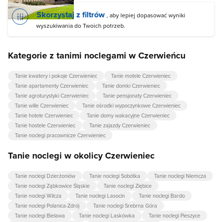
Skorzystaj z filtrów
, aby lepiej dopasować wyniki
wyszukiwania do Twoich potrzeb.
Kategorie z tanimi noclegami w Czerwieńcu
Tanie kwatery i pokoje Czerwieniec
Tanie motele Czerwieniec
Tanie apartamenty Czerwieniec
Tanie domki Czerwieniec
Tanie agroturystyki Czerwieniec
Tanie pensjonaty Czerwieniec
Tanie wille Czerwieniec
Tanie ośrodki wypoczynkowe Czerwieniec
Tanie hotele Czerwieniec
Tanie domy wakacyjne Czerwieniec
Tanie hostele Czerwieniec
Tanie zajazdy Czerwieniec
Tanie noclegi pracownicze Czerwieniec
Tanie noclegi w okolicy Czerwieniec
Tanie noclegi Dzierżoniów
Tanie noclegi Sobótka
Tanie noclegi Niemcza
Tanie noclegi Ząbkowice Śląskie
Tanie noclegi Ziębice
Tanie noclegi Wilcza
Tanie noclegi Lasocin
Tanie noclegi Bardo
Tanie noclegi Polanica-Zdrój
Tanie noclegi Srebrna Góra
Tanie noclegi Bielawa
Tanie noclegi Laskówka
Tanie noclegi Pieszyce