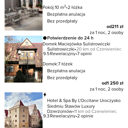
2
Pokój:
10 m
2 łóżka
Bezpłatna anulacja
Bez przedpłaty
od
211 zł
za 1 noc, 2 osoby
Potwierdzenie do 24 h
Domek Maciejówka Sulistrowiczki
Sulistrowiczki
20 km od Czerwieniec
9.5
Rewelacyjny
7 opinii
Domek:
7 łóżek
Bezpłatna anulacja
Bez przedpłaty
od
1 250 zł
za 1 noc, 2 osoby
Natychmiastowa rezerwacja
Hotel & Spa By L'Occitane Uroczysko
Siedmiu Stawów Luxury
Dzierżoniów
11 km od Czerwieniec
9.3
Rewelacyjny
2 opinie