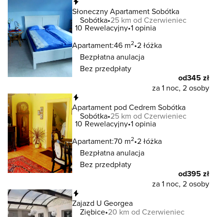
Natychmiastowa rezerwacja
Słoneczny Apartament Sobótka
Sobótka
25 km od Czerwieniec
10
Rewelacyjny
1 opinia
2
Apartament:
46 m
2 łóżka
Bezpłatna anulacja
Bez przedpłaty
od
345 zł
za 1 noc, 2 osoby
Natychmiastowa rezerwacja
Apartament pod Cedrem Sobótka
Sobótka
25 km od Czerwieniec
10
Rewelacyjny
1 opinia
2
Apartament:
70 m
2 łóżka
Bezpłatna anulacja
Bez przedpłaty
od
395 zł
za 1 noc, 2 osoby
Natychmiastowa rezerwacja
Zajazd U Georgea
Ziębice
20 km od Czerwieniec