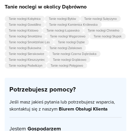
Tanie noclegi w okolicy Dąbrówno
Tanie noclegi Kobylnica
Tanie noclegi Bytów
Tanie noclegi Sulęczyno
Tanie noclegi Gowidlino
Tanie noclegi Kamienica Królewska
Tanie noclegi Kistowo
Tanie noclegi Łupawsko
Tanie noclegi Chmielno
Tanie noclegi Smołdzino
Tanie noclegi Węgorzewo
Tanie noclegi Słupsk
Tanie noclegi Smołdziński Las
Tanie noclegi Dąbie
Tanie noclegi Bukowina
Tanie noclegi Załakowo
Tanie noclegi Sierakowice
Tanie noclegi Czarna Dąbrówka
Tanie noclegi Kleszczyniec
Tanie noclegi Grąbkowo
Tanie noclegi Podwilczyn
Tanie noclegi Potęgowo
Potrzebujesz pomocy?
Jeśli masz jakieś pytania lub potrzebujesz wsparcia,
skontaktuj się z naszym
Biurem Obsługi Klienta
Jestem
Gospodarzem