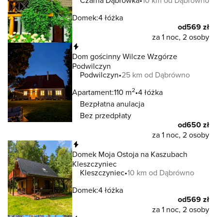
Czarna Dąbrówka
10 km od Dąbrówno
Domek:
4 łóżka
od
569 zł
za 1 noc, 2 osoby
Natychmiastowa rezerwacja
Dom gościnny Wilcze Wzgórze
Podwilczyn
Podwilczyn
25 km od Dąbrówno
2
Apartament:
110 m
4 łóżka
Bezpłatna anulacja
Bez przedpłaty
od
650 zł
za 1 noc, 2 osoby
Natychmiastowa rezerwacja
Domek Moja Ostoja na Kaszubach
Kleszczyniec
Kleszczyniec
10 km od Dąbrówno
Domek:
4 łóżka
od
569 zł
za 1 noc, 2 osoby