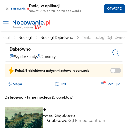
Taniej w aplikacji
×
OTWÓRZ
Nawet 20% zniżki po zalogowaniu
nie.pl
Noclegi
Noclegi Dąbrówno
Tanie noclegi Dąbrówno
Dąbrówno
Wybierz daty
2 osoby
Pokaż
5 obiektów
z natychmiastową rezerwacją
Mapa
Filtruj
Sortuj
Dąbrówno - tanie noclegi
(
6 obiektów
)
Natychmiastowa rezerwacja
Pałac Grąbkowo
Grąbkowo
3,1 km od centrum