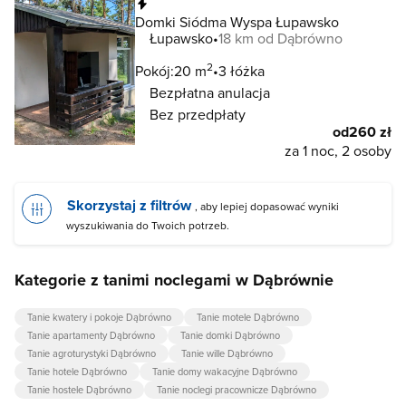
Natychmiastowa rezerwacja
Domki Siódma Wyspa Łupawsko
Łupawsko
18 km od Dąbrówno
2
Pokój:
20 m
3 łóżka
Bezpłatna anulacja
Bez przedpłaty
od
260 zł
za 1 noc, 2 osoby
Skorzystaj z filtrów
, aby lepiej dopasować wyniki
wyszukiwania do Twoich potrzeb.
Kategorie z tanimi noclegami w Dąbrównie
Tanie kwatery i pokoje Dąbrówno
Tanie motele Dąbrówno
Tanie apartamenty Dąbrówno
Tanie domki Dąbrówno
Tanie agroturystyki Dąbrówno
Tanie wille Dąbrówno
Tanie hotele Dąbrówno
Tanie domy wakacyjne Dąbrówno
Tanie hostele Dąbrówno
Tanie noclegi pracownicze Dąbrówno