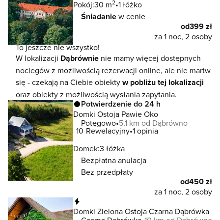
2
Pokój:
30 m
1 łóżko
Śniadanie
w cenie
od
399 zł
za 1 noc, 2 osoby
To jeszcze nie wszystko!
W lokalizacji
Dąbrównie
nie mamy więcej dostępnych
noclegów z możliwością rezerwacji online, ale nie martw
się - czekają na Ciebie obiekty
w pobliżu tej lokalizacji
oraz obiekty z możliwością wysłania zapytania.
Potwierdzenie do 24 h
Domki Ostoja Pawie Oko
Potęgowo
5,1 km od Dąbrówno
10
Rewelacyjny
1 opinia
Domek:
3 łóżka
Bezpłatna anulacja
Bez przedpłaty
od
450 zł
za 1 noc, 2 osoby
Natychmiastowa rezerwacja
Domki Zielona Ostoja Czarna Dąbrówka