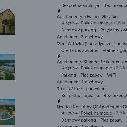
Bezpłatna anulacja
Bez przedp
Natychmiastowa rezerwacja
Apartamenty u Halinki Giżycko
Giżycko
1,6 k
Pokaż na mapie
Darmowy parking
Przyjazny zw
Apartament 3-osobowy
2
18 m
2 łóżka
(1 pojedyncze, 1 pod
Oferta bezzwrotna
Płatne z gór
Natychmiastowa rezerwacja
Apartamenty Stranda Residence z w
Giżycko
2,4 k
Pokaż na mapie
Parking
Plac zabaw
WiFi
Apartament 4-osobowy
2
35 m
2 łóżka
podwójne
Bezpłatna anulacja
Bez przedp
Natychmiastowa rezerwacja
Nautica Resort by Q4Apartments G
Giżycko
2,5 k
Pokaż na mapie
Darmowy parking
Plac zabaw
Apartament 4-osobowy