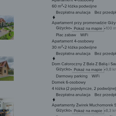
2
60 m
2 łóżka
podwójne
Bezpłatna anulacja
Bez przedp
Natychmiastowa rezerwacja
Apartament przy promenadzie Giż
Giżycko
100 m
Pokaż na mapie
Plac zabaw
WiFi
Apartament 4-osobowy
2
30 m
2 łóżka
podwójne
Bezpłatna anulacja
Bez przedp
Natychmiastowa rezerwacja
Dom Całoroczny Z Bala
Giżycko
9,8 k
Pokaż na mapie
Darmowy parking
WiFi
Domek 6-osobowy
4 łóżka
(2 pojedyncze, 2 podwójne
Bezpłatna anulacja
Bez przedp
Natychmiastowa rezerwacja
Apartamenty Żwirek Muchomorek S
Giżycko
8,3 k
Pokaż na mapie