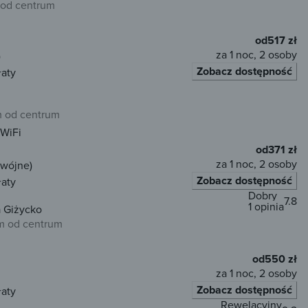
od centrum
od
517 zł
za 1 noc, 2 osoby
)
Zobacz dostępność
łaty
m od centrum
WiFi
od
371 zł
za 1 noc, 2 osoby
dwójne)
Zobacz dostępność
łaty
Dobry
7.8
1 opinia
 Giżycko
m od centrum
od
550 zł
za 1 noc, 2 osoby
Zobacz dostępność
łaty
Rewelacyjny