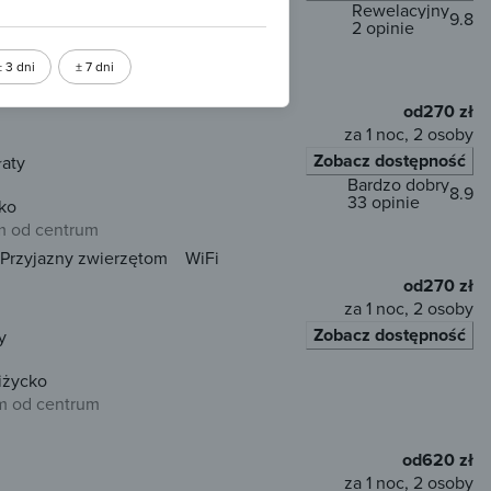
Rewelacyjny
9.8
2 opinie
m od centrum
± 3 dni
± 7 dni
od
270 zł
za 1 noc, 2 osoby
Zobacz dostępność
łaty
Bardzo dobry
8.9
33 opinie
ko
m od centrum
Przyjazny zwierzętom
WiFi
od
270 zł
za 1 noc, 2 osoby
Zobacz dostępność
y
iżycko
m od centrum
od
620 zł
za 1 noc, 2 osoby