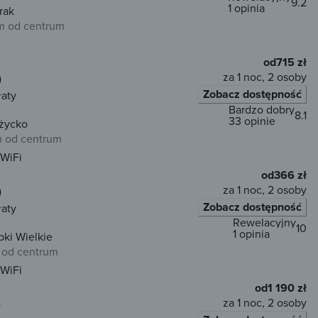
9.2
1 opinia
rak
m od centrum
od
715 zł
za 1 noc, 2 osoby
)
Zobacz dostępność
łaty
Bardzo dobry
8.1
33 opinie
iżycko
m od centrum
WiFi
od
366 zł
za 1 noc, 2 osoby
)
Zobacz dostępność
łaty
Rewelacyjny
10
1 opinia
ki Wielkie
 od centrum
WiFi
od
1 190 zł
za 1 noc, 2 osoby
)