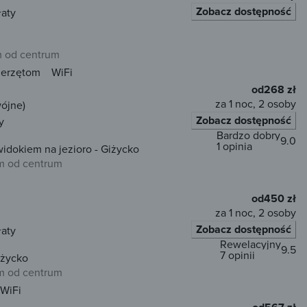
Zobacz dostępność
łaty
m od centrum
ierzętom
WiFi
od
268 zł
za 1 noc, 2 osoby
wójne)
Zobacz dostępność
y
Bardzo dobry
9.0
1 opinia
idokiem na jezioro - Giżycko
m od centrum
od
450 zł
za 1 noc, 2 osoby
Zobacz dostępność
łaty
Rewelacyjny
9.5
7 opinii
iżycko
m od centrum
WiFi