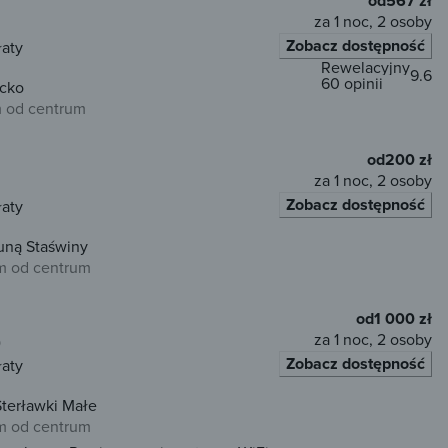
od
567 zł
za 1 noc, 2 osoby
Zobacz dostępność
łaty
Rewelacyjny
9.6
60 opinii
ycko
 od centrum
od
200 zł
za 1 noc, 2 osoby
Zobacz dostępność
łaty
 Z Balią i Sauną Staświny
m od centrum
od
1 000 zł
za 1 noc, 2 osoby
)
Zobacz dostępność
łaty
terławki Małe
m od centrum