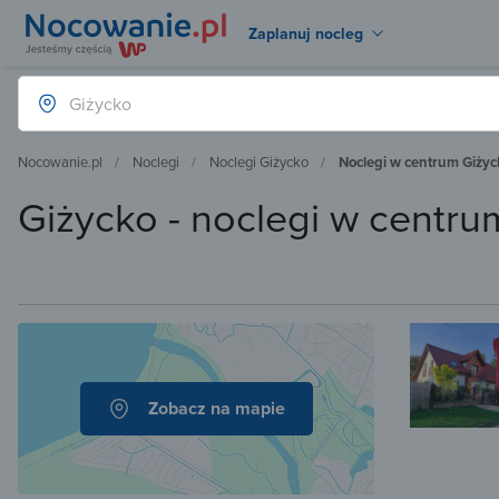
Zaplanuj nocleg
Nocowanie.pl
Noclegi
Noclegi Giżycko
Noclegi w centrum Giżyc
Giżycko - noclegi w centr
Zobacz na mapie