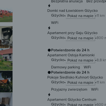
Bezpłatna anulacja
Bez przedp
Natychmiastowa rezerwacja
Domki nad Łowiskiem Giżycko
Giżycko
11 km
Pokaż na mapie
WiFi
Natychmiastowa rezerwacja
Apartament przy Gaju Giżycko
Giżycko
800 
Pokaż na mapie
Potwierdzenie do 24 h
Apartament Ostoja Kamionki
Giżycko
8,8 k
Pokaż na mapie
Darmowy parking
WiFi
Potwierdzenie do 24 h
Pokoje Siedlisko Kuhnort Giżycko
Giżycko
11 km
Pokaż na mapie
Przyjazny zwierzętom
WiFi
Natychmiastowa rezerwacja
Apartament Giżycko Centrum
Giżycko
600 
Pokaż na mapie