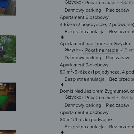
Giżycko
50 m 
Pokaż na mapie
Darmowy parking
Plac zabaw
Apartament 6-osobowy
4 łóżka
(2 pojedyncze, 2 podwójne
Bezpłatna anulacja
Bez przedp
Natychmiastowa rezerwacja
Apartament nad Traczem Giżycko
Giżycko
1,9 k
Pokaż na mapie
Darmowy parking
Plac zabaw
Apartament 9-osobowy
2
80 m
5 łóżek
(1 pojedyncze, 4 po
Bezpłatna anulacja
Bez przedp
Natychmiastowa rezerwacja
Domki Nad Jeziorem Zygmuntówka
Giżycko
9,4 k
Pokaż na mapie
Darmowy parking
Plac zabaw
Apartament 8-osobowy
2
80 m
4 łóżka
podwójne
Bezpłatna anulacja
Bez przedp
Natychmiastowa rezerwacja