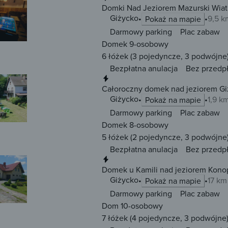
Domki Nad Jeziorem Mazurski Wiat
Giżycko
9,5 k
Pokaż na mapie
Darmowy parking
Plac zabaw
Domek 9-osobowy
6 łóżek
(3 pojedyncze, 3 podwójne
Bezpłatna anulacja
Bez przedp
Natychmiastowa rezerwacja
Całoroczny domek nad jeziorem G
Giżycko
1,9 k
Pokaż na mapie
Darmowy parking
Plac zabaw
Domek 8-osobowy
5 łóżek
(2 pojedyncze, 3 podwójne
Bezpłatna anulacja
Bez przedp
Natychmiastowa rezerwacja
Domek u Kamili nad jeziorem Konop
Giżycko
17 km
Pokaż na mapie
Darmowy parking
Plac zabaw
Dom 10-osobowy
7 łóżek
(4 pojedyncze, 3 podwójne