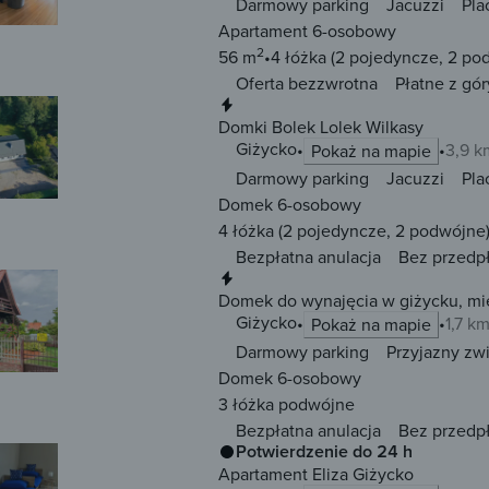
Darmowy parking
Jacuzzi
Pla
Apartament 6-osobowy
2
56 m
4 łóżka
(2 pojedyncze, 2 po
Oferta bezzwrotna
Płatne z gór
Natychmiastowa rezerwacja
Domki Bolek Lolek Wilkasy
Giżycko
3,9 k
Pokaż na mapie
Darmowy parking
Jacuzzi
Pla
Domek 6-osobowy
4 łóżka
(2 pojedyncze, 2 podwójne
Bezpłatna anulacja
Bez przedp
Natychmiastowa rezerwacja
Domek do wynajęcia w giżycku, mi
Giżycko
1,7 k
Pokaż na mapie
Darmowy parking
Przyjazny zw
Domek 6-osobowy
3 łóżka
podwójne
Bezpłatna anulacja
Bez przedp
Potwierdzenie do 24 h
Apartament Eliza Giżycko