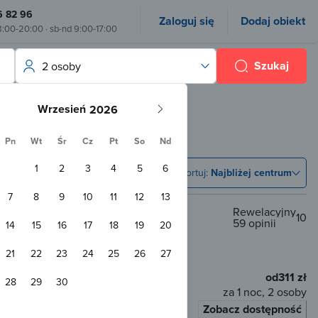
6 82 96
Zaloguj się
Dodaj obiekt
8:00-20:00 · sb-nd 9:00-17:00
Szukaj
2 osoby
Wrzesień
Pn
Wt
Śr
Cz
Pt
So
Nd
1
2
3
4
5
6
Sortuj:
Najbliżej centrum
7
8
9
10
11
12
13
Rewelacyjny
10
59 opinii
14
15
16
17
18
19
20
ko
m od centrum
21
22
23
24
25
26
27
od
311 zł
28
29
30
za 1 noc, 2 osoby
Zobacz dostępność
łaty