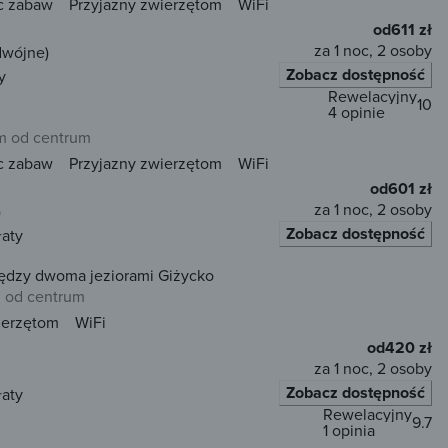
c zabaw
Przyjazny zwierzętom
WiFi
od
611 zł
za 1 noc, 2 osoby
dwójne)
Zobacz dostępność
y
Rewelacyjny
10
4 opinie
m od centrum
c zabaw
Przyjazny zwierzętom
WiFi
od
601 zł
za 1 noc, 2 osoby
)
Zobacz dostępność
łaty
ędzy dwoma jeziorami Giżycko
m od centrum
ierzętom
WiFi
od
420 zł
za 1 noc, 2 osoby
Zobacz dostępność
łaty
Rewelacyjny
9.7
1 opinia