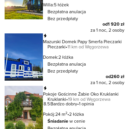
Willa:
5 łóżek
Bezpłatna anulacja
Bez przedpłaty
od
1 920 zł
za 1 noc, 2 osoby
Natychmiastowa rezerwacja
Mazurski Domek Papy Smerfa Pieczarki
Pieczarki
11 km od Węgorzewa
Domek:
2 łóżka
Bezpłatna anulacja
Bez przedpłaty
od
260 zł
za 1 noc, 2 osoby
Natychmiastowa rezerwacja
Pokoje Gościnne Żabie Oko Kruklanki
Kruklanki
19 km od Węgorzewa
8.5
Bardzo dobry
1 opinia
2
Pokój:
24 m
2 łóżka
Śniadanie
w cenie
Bezpłatna anulacja