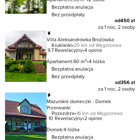
Bezpłatna anulacja
Bez przedpłaty
od
450 zł
za 1 noc, 2 osoby
Natychmiastowa rezerwacja
Villa Aleksandrówka Brożówka
Kruklanki
20 km od Węgorzewa
9.7
Rewelacyjny
4 opinie
2
Apartament:
60 m
4 łóżka
Bezpłatna anulacja
Bez przedpłaty
od
356 zł
za 1 noc, 2 osoby
Natychmiastowa rezerwacja
Mazurskie domeczki - Domek
Przerwanki
Pozezdrze
16 km od Węgorzewa
10
Rewelacyjny
2 opinie
Domek:
4 łóżka
Bezpłatna anulacja