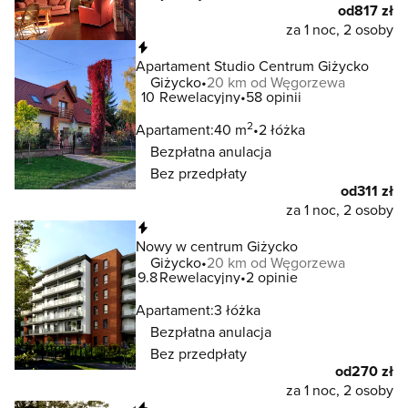
od
817 zł
za 1 noc, 2 osoby
Natychmiastowa rezerwacja
Apartament Studio Centrum Giżycko
Giżycko
20 km od Węgorzewa
10
Rewelacyjny
58 opinii
2
Apartament:
40 m
2 łóżka
Bezpłatna anulacja
Bez przedpłaty
od
311 zł
za 1 noc, 2 osoby
Natychmiastowa rezerwacja
Nowy w centrum Giżycko
Giżycko
20 km od Węgorzewa
9.8
Rewelacyjny
2 opinie
Apartament:
3 łóżka
Bezpłatna anulacja
Bez przedpłaty
od
270 zł
za 1 noc, 2 osoby
Natychmiastowa rezerwacja