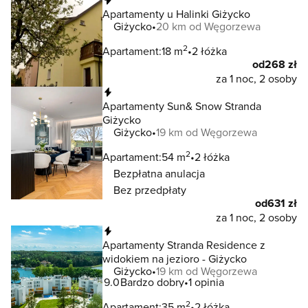
Apartamenty u Halinki Giżycko
Giżycko
20 km od Węgorzewa
2
Apartament:
18 m
2 łóżka
od
268 zł
za 1 noc, 2 osoby
Natychmiastowa rezerwacja
Apartamenty Sun& Snow Stranda
Giżycko
Giżycko
19 km od Węgorzewa
2
Apartament:
54 m
2 łóżka
Bezpłatna anulacja
Bez przedpłaty
od
631 zł
za 1 noc, 2 osoby
Natychmiastowa rezerwacja
Apartamenty Stranda Residence z
widokiem na jezioro - Giżycko
Giżycko
19 km od Węgorzewa
9.0
Bardzo dobry
1 opinia
2
Apartament:
35 m
2 łóżka