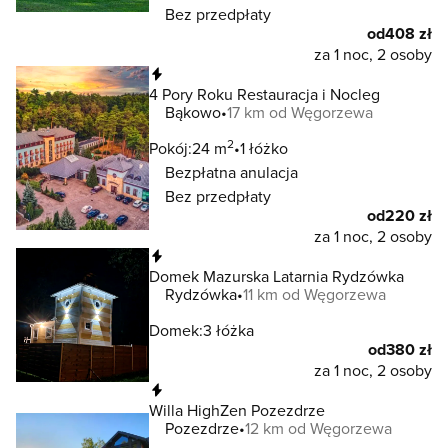
Bez przedpłaty
od
408 zł
za 1 noc, 2 osoby
Natychmiastowa rezerwacja
4 Pory Roku Restauracja i Nocleg
Bąkowo
17 km od Węgorzewa
2
Pokój:
24 m
1 łóżko
Bezpłatna anulacja
Bez przedpłaty
od
220 zł
za 1 noc, 2 osoby
Natychmiastowa rezerwacja
Domek Mazurska Latarnia Rydzówka
Rydzówka
11 km od Węgorzewa
Domek:
3 łóżka
od
380 zł
za 1 noc, 2 osoby
Natychmiastowa rezerwacja
Willa HighZen Pozezdrze
Pozezdrze
12 km od Węgorzewa