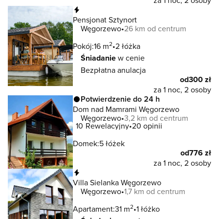
za 1 noc, 2 osoby
Natychmiastowa rezerwacja
Pensjonat Sztynort
Węgorzewo
26 km od centrum
2
Pokój:
16 m
2 łóżka
Śniadanie
w cenie
Bezpłatna anulacja
od
300 zł
za 1 noc, 2 osoby
Potwierdzenie do 24 h
Dom nad Mamrami Węgorzewo
Węgorzewo
3,2 km od centrum
10
Rewelacyjny
20 opinii
Domek:
5 łóżek
od
776 zł
za 1 noc, 2 osoby
Natychmiastowa rezerwacja
Villa Sielanka Węgorzewo
Węgorzewo
1,7 km od centrum
2
Apartament:
31 m
1 łóżko