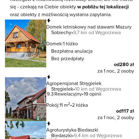
się - czekają na Ciebie obiekty
w pobliżu tej lokalizacji
oraz obiekty z możliwością wysłania zapytania.
Natychmiastowa rezerwacja
Domek letniskowy nad stawami Mazury
Sobiechy
9,7 km od Węgorzewa
Domek:
1 łóżko
Bezpłatna anulacja
Bez przedpłaty
od
280 zł
za 1 noc, 2 osoby
Natychmiastowa rezerwacja
Agropensjonat Stręgielek
Stręgielek
10 km od Węgorzewa
9.3
Rewelacyjny
19 opinii
2
Pokój:
11 m
2 łóżka
od
117 zł
za 1 noc, 2 osoby
Natychmiastowa rezerwacja
Agroturystyka Biedaszki
Biedaszki
9,4 km od Węgorzewa