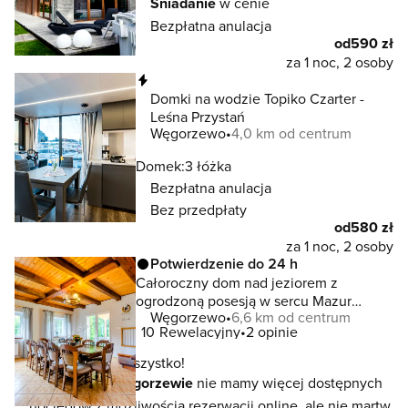
Śniadanie
w cenie
Bezpłatna anulacja
od
590 zł
za 1 noc, 2 osoby
Natychmiastowa rezerwacja
Domki na wodzie Topiko Czarter -
Leśna Przystań
Węgorzewo
4,0 km od centrum
Domek:
3 łóżka
Bezpłatna anulacja
Bez przedpłaty
od
580 zł
za 1 noc, 2 osoby
Potwierdzenie do 24 h
Całoroczny dom nad jeziorem z
ogrodzoną posesją w sercu Mazur
Węgorzewo
6,6 km od centrum
Węgorzewo
10
Rewelacyjny
2 opinie
To jeszcze nie wszystko!
W lokalizacji
Węgorzewie
nie mamy więcej dostępnych
noclegów z możliwością rezerwacji online, ale nie martw