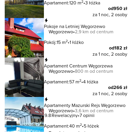
2
Apartament:
120 m
3 łóżka
od
950 zł
za 1 noc, 2 osoby
Natychmiastowa rezerwacja
Pokoje na Letniej Węgorzewo
Węgorzewo
2,9 km od centrum
2
Pokój:
15 m
1 łóżko
od
182 zł
za 1 noc, 2 osoby
Natychmiastowa rezerwacja
Apartament Centrum Węgorzewa
Węgorzewo
800 m od centrum
2
Apartament:
57 m
4 łóżka
od
266 zł
za 1 noc, 2 osoby
Natychmiastowa rezerwacja
Apartamenty Mazurski Rejs Węgorzewo
Węgorzewo
3,6 km od centrum
9.8
Rewelacyjny
7 opinii
2
Apartament:
40 m
5 łóżek