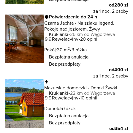
od
280 zł
za 1 noc, 2 osoby
Potwierdzenie do 24 h
Czarna Jachta - Na szlaku legend.
Pokoje nad jeziorem. Żywy
Kruklanki
26 km od Węgorzewa
9.9
Rewelacyjny
20 opinii
2
Pokój:
30 m
3 łóżka
Bezpłatna anulacja
Bez przedpłaty
od
400 zł
za 1 noc, 2 osoby
Natychmiastowa rezerwacja
Mazurskie domeczki - Domki Żywki
Kruklanki
22 km od Węgorzewa
9.9
Rewelacyjny
10 opinii
Domek:
5 łóżek
Bezpłatna anulacja
Bez przedpłaty
od
354 zł