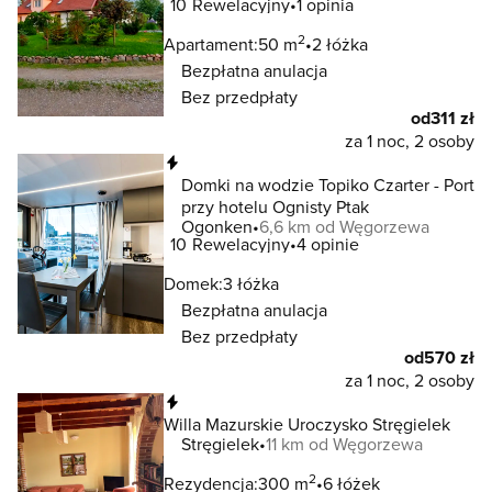
10
Rewelacyjny
1 opinia
2
Apartament:
50 m
2 łóżka
Bezpłatna anulacja
Bez przedpłaty
od
311 zł
za 1 noc, 2 osoby
Natychmiastowa rezerwacja
Domki na wodzie Topiko Czarter - Port
przy hotelu Ognisty Ptak
Ogonken
6,6 km od Węgorzewa
10
Rewelacyjny
4 opinie
Domek:
3 łóżka
Bezpłatna anulacja
Bez przedpłaty
od
570 zł
za 1 noc, 2 osoby
Natychmiastowa rezerwacja
Willa Mazurskie Uroczysko Stręgielek
Stręgielek
11 km od Węgorzewa
2
Rezydencja:
300 m
6 łóżek