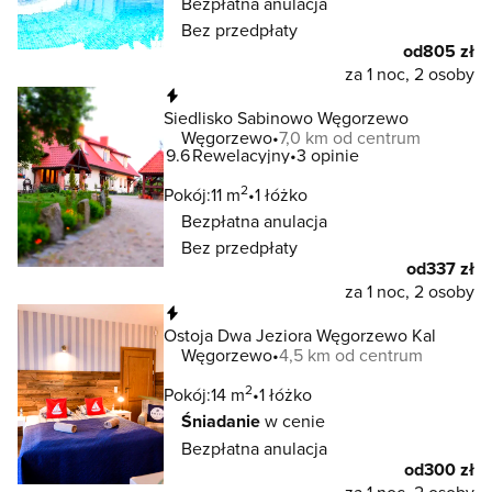
Bezpłatna anulacja
Bez przedpłaty
od
805 zł
za 1 noc, 2 osoby
Natychmiastowa rezerwacja
Siedlisko Sabinowo Węgorzewo
Węgorzewo
7,0 km od centrum
9.6
Rewelacyjny
3 opinie
2
Pokój:
11 m
1 łóżko
Bezpłatna anulacja
Bez przedpłaty
od
337 zł
za 1 noc, 2 osoby
Natychmiastowa rezerwacja
Ostoja Dwa Jeziora Węgorzewo Kal
Węgorzewo
4,5 km od centrum
2
Pokój:
14 m
1 łóżko
Śniadanie
w cenie
Bezpłatna anulacja
od
300 zł