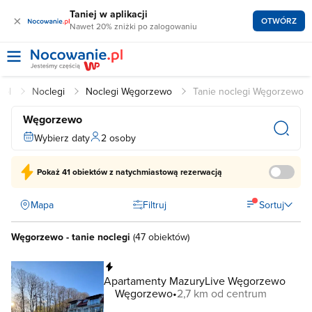
Taniej w aplikacji
×
OTWÓRZ
Nawet 20% zniżki po zalogowaniu
.pl
Noclegi
Noclegi Węgorzewo
Tanie noclegi Węgorzewo
Węgorzewo
Wybierz daty
2 osoby
Pokaż
41 obiektów
z natychmiastową rezerwacją
Mapa
Filtruj
Sortuj
Węgorzewo - tanie noclegi
(
47 obiektów
)
Natychmiastowa rezerwacja
Apartamenty MazuryLive Węgorzewo
Węgorzewo
2,7 km od centrum