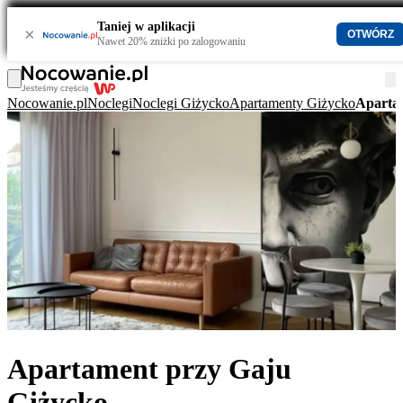
Taniej w aplikacji
×
OTWÓRZ
Nawet 20% zniżki po zalogowaniu
Nocowanie.pl
Noclegi
Noclegi Giżycko
Apartamenty Giżycko
Aparta
Apartament przy Gaju
Giżycko