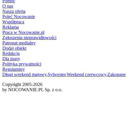
Pomoc
O nas
Nasza oferta
Poleć Nocowanie
Współpraca
Reklama
Praca w Nocowanie.pl
Zgłoszenia nieprawidłowości
Patronat medialny
Dodaj obiekt
Redakcja
Dla prasy
Polityka prywatności
Regulaminy
Długi weekend majowy
,
Sylwester
,
Weekend czerwcowy
,
Zakopane
Copyright 2005-
2026
by NOCOWANIE.PL Sp. z o.o.