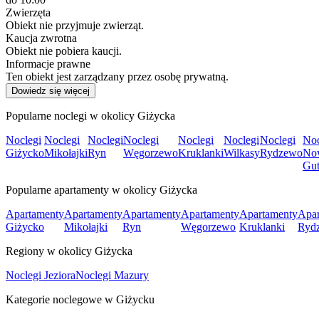
Zwierzęta
Obiekt nie przyjmuje zwierząt.
Kaucja zwrotna
Obiekt nie pobiera kaucji.
Informacje prawne
Ten obiekt jest zarządzany przez osobę prywatną.
Dowiedz się więcej
Popularne noclegi w okolicy Giżycka
Noclegi
Noclegi
Noclegi
Noclegi
Noclegi
Noclegi
Noclegi
Noc
Giżycko
Mikołajki
Ryn
Węgorzewo
Kruklanki
Wilkasy
Rydzewo
No
Gu
Popularne apartamenty w okolicy Giżycka
Apartamenty
Apartamenty
Apartamenty
Apartamenty
Apartamenty
Apar
Giżycko
Mikołajki
Ryn
Węgorzewo
Kruklanki
Ryd
Regiony w okolicy Giżycka
Noclegi Jeziora
Noclegi Mazury
Kategorie noclegowe w Giżycku