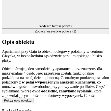
Wybierz termin pobytu
Zobacz wszystkie pokoje (1)
Opis obiektu
Apartament przy Gaju to obiekt noclegowy położony w centrum
Giżycka, w bezpośrednim sąsiedztwie parku miejskiego i blisko
plaży.
Obiekt oferuje jeden samodzielny apartament, przeznaczony dla
maksymalnie 4 osób. Jego przestrzeń została funkcjonalnie
podzielona na strefę dzienną i nocną. Centralnym punktem jest salon
połączony z
w pełni wyposażonym aneksem kuchennym
, co
umożliwia gościom swobodne przygotowywanie posiłków. Część
sypialnianą tworzą
dwie oddzielne, zamykane sypialnie
, które
zapewniają prywatność i komfortowy wypoczynek. Całość
uzupełnia nowocześnie urządzona łazienka z kabiną prysznicową.
Pokaż opis obiektu
Do dyspozycji gości jest także
prywatne miejsce parkingowe
oraz