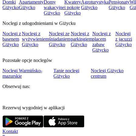
Domki
Apartamenty
Domy
Kwatery
Agroturystyka
Pensjonaty
Wil
Giżycko
Giżycko
wakacyjne
i pokoje
Giżycko
Giżycko
Gi
Giżycko
Giżycko
Noclegi z udogodnieniami w Giżycku
Noclegi z
Noclegi z
Noclegi ze
Noclegi z
Noclegi z
Noclegi
basenem
wyżywieniem
śniadaniem
parkingiem
placem
z jacuzzi
Giżycko
Giżycko
Giżycko
Giżycko
zabaw
Giżycko
Giżycko
Pozostałe opcje noclegów
Noclegi Warmińsko-
Tanie noclegi
Noclegi Giżycko
mazurskie
Giżycko
centrum
Obserwuj nas:
Rezerwuj wygodniej w aplikacji
Kontakt