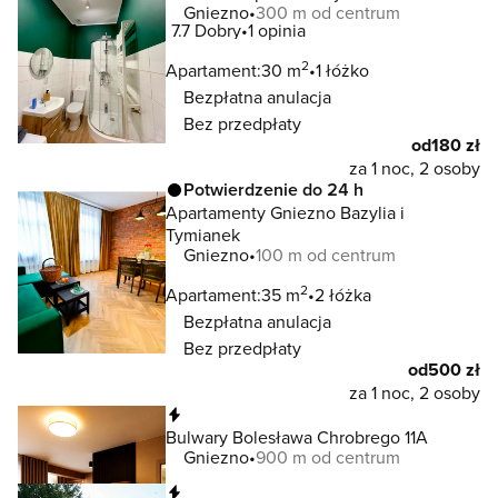
Gniezno
300 m od centrum
7.7
Dobry
1 opinia
2
Apartament:
30 m
1 łóżko
Bezpłatna anulacja
Bez przedpłaty
od
180 zł
za 1 noc, 2 osoby
Potwierdzenie do 24 h
Apartamenty Gniezno Bazylia i
Tymianek
Gniezno
100 m od centrum
2
Apartament:
35 m
2 łóżka
Bezpłatna anulacja
Bez przedpłaty
od
500 zł
za 1 noc, 2 osoby
Natychmiastowa rezerwacja
Bulwary Bolesława Chrobrego 11A
Gniezno
900 m od centrum
Natychmiastowa rezerwacja