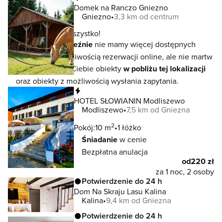
Domek na Ranczo Gniezno
Gniezno
3,3 km od centrum
To jeszcze nie wszystko!
W lokalizacji
Gnieźnie
nie mamy więcej dostępnych
noclegów z możliwością rezerwacji online, ale nie martw
się - czekają na Ciebie obiekty
w pobliżu tej lokalizacji
oraz obiekty z możliwością wysłania zapytania.
Natychmiastowa rezerwacja
HOTEL SŁOWIANIN Modliszewo
Modliszewo
7,5 km od Gniezna
2
Pokój:
10 m
1 łóżko
Śniadanie
w cenie
Bezpłatna anulacja
od
220 zł
za 1 noc, 2 osoby
Potwierdzenie do 24 h
Dom Na Skraju Lasu Kalina
Kalina
9,4 km od Gniezna
Potwierdzenie do 24 h