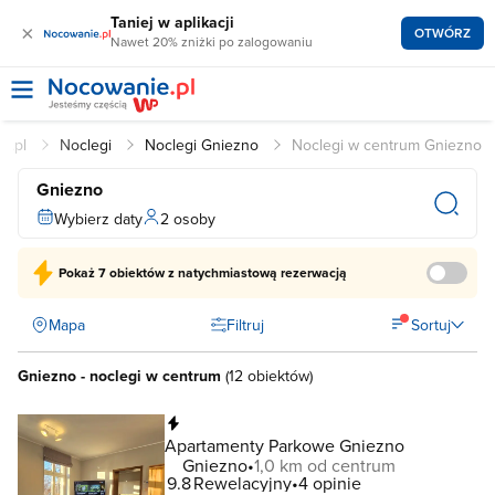
Taniej w aplikacji
×
OTWÓRZ
Nawet 20% zniżki po zalogowaniu
e.pl
Noclegi
Noclegi Gniezno
Noclegi w centrum Gniezno
Gniezno
Wybierz daty
2 osoby
Pokaż
7 obiektów
z natychmiastową rezerwacją
Mapa
Filtruj
Sortuj
Gniezno - noclegi w centrum
(
12 obiektów
)
Natychmiastowa rezerwacja
Apartamenty Parkowe Gniezno
Gniezno
1,0 km od centrum
9.8
Rewelacyjny
4 opinie