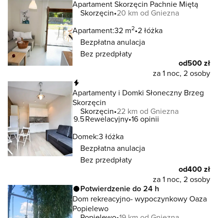
Apartament Skorzęcin Pachnie Miętą
Skorzęcin
20 km od Gniezna
2
Apartament:
32 m
2 łóżka
Bezpłatna anulacja
Bez przedpłaty
od
500 zł
za 1 noc, 2 osoby
Natychmiastowa rezerwacja
Apartamenty i Domki Słoneczny Brzeg
Skorzęcin
Skorzęcin
22 km od Gniezna
9.5
Rewelacyjny
16 opinii
Domek:
3 łóżka
Bezpłatna anulacja
Bez przedpłaty
od
400 zł
za 1 noc, 2 osoby
Potwierdzenie do 24 h
Dom rekreacyjno- wypoczynkowy Oaza
Popielewo
Popielewo
19 km od Gniezna