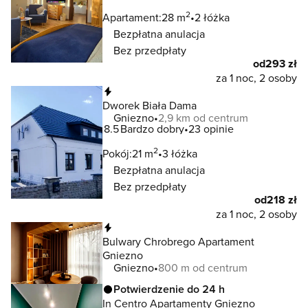
2
Apartament:
28 m
2 łóżka
Bezpłatna anulacja
Bez przedpłaty
od
293 zł
za 1 noc, 2 osoby
Natychmiastowa rezerwacja
Dworek Biała Dama
Gniezno
2,9 km od centrum
8.5
Bardzo dobry
23 opinie
2
Pokój:
21 m
3 łóżka
Bezpłatna anulacja
Bez przedpłaty
od
218 zł
za 1 noc, 2 osoby
Natychmiastowa rezerwacja
Bulwary Chrobrego Apartament
Gniezno
Gniezno
800 m od centrum
Potwierdzenie do 24 h
In Centro Apartamenty Gniezno