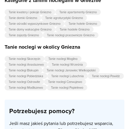
Kategorie z tanimi noclegami w Gnieźnie
Tanie kwatery i pokoje Gniezno
Tanie apartamenty Gniezno
Tanie domki Gniezno
Tanie agroturystyki Gniezno
Tanie ośrodki wypoczynkowe Gniezno
Tanie hotele Gniezno
Tanie domy wakacyjne Gniezno
Tanie hostele Gniezno
Tanie zajazdy Gniezno
Tanie noclegi pracownicze Gniezno
Tanie noclegi w okolicy Gniezna
Tanie noclegi Skorzęcin
Tanie noclegi Mogilno
Tanie noclegi Anastazewo
Tanie noclegi Września
Tanie noclegi Biskupin
Tanie noclegi Janowiec Wielkopolski
Tanie noclegi Pobiedziska
Tanie noclegi Lubochnia
Tanie noclegi Powidz
Tanie noclegi Ostrowite
Tanie noclegi Czewujewo
Tanie noclegi Modliszewo
Tanie noclegi Popielewo
Potrzebujesz pomocy?
Jeśli masz jakieś pytania lub potrzebujesz wsparcia,