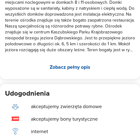
miejscami noclegowymi w domkach 8 i 11-osobowych. Domki
wyposażone są w sanitariaty, kabiny z natryskiem i ciepłą wodą. Do
wszystkich domków doprowadzona jest instalacja elektryczna. Na
terenie ośrodka znajduje się także bogato zaopatrzona restauracja.
Naszą specjalnością są różnorodne potrawy rybne. Ośrodek
znajduje się w centrum Kaszubskiego Parku Krajobrazowego
nieopodal brzegu jeziora Dąbrowskiego. Jest to przepiękne jezioro
polodowcowe o długości ok. 6, 5 km i szerokości do 1 km. Wokół
jeziora rozciągają się duże obszary leśne. Teren bogaty jest w ryby,
grzyby, jagody, jeżyny, a także jest tutaj dużo ptactwa wodnego i
zwierzyny. W okolicy można znaleźć wiele gniazd bocianich. Na
Zobacz pełny opis
terenie gospodarstwa znajdują się: boiska do piłki nożnej,
siatkówki i badmintona oraz plac zabaw dla dzieci, a niedaleko w
okolicy kort tenisowy. W sezonie letnim czynne jest strzeżone
kąpielisko.Poza sezonem organizujemy różne imprezy
okolicznościowe, a także sportowy połów ryb i grzybobrania. W
Udogodnienia
jezioro prowadzi molo o długości ok. 60 metrów. Nad brzegiem
jeziora znajduje się nasza wypożyczalnia sprzętu wodnego: łódki,
akceptujemy zwierzęta domowe
kajaki, rowery wodne. Na jeziorze obowiązuje strefa ciszy. CENY W
SEZONIE 2026 domek 8 osobowy: kwiecień, maj, czerwiec od 200
akceptujemy bony turystyczne
zł do 300 zł/ za domek/ za dobę (cena zależy od liczby osób) od
27 czerwca, lipiec, sierpień: 300zł / za domek/ za dobę (cena do
internet
negocjacji) weekend majowy 300 zł za domek/ za dobę weekend
czerwcowy 300 zł / za domek/ za dobę wrzesień, październik,