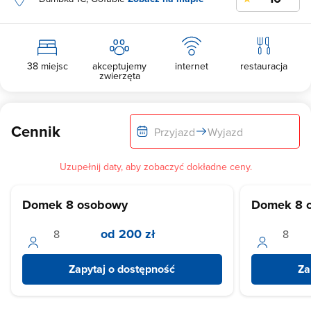
38 miejsc
akceptujemy
internet
restauracja
zwierzęta
Cennik
Przyjazd
Wyjazd
Uzupełnij daty, aby zobaczyć dokładne ceny.
Domek 8 osobowy
Domek 8 
od 200 zł
Zapytaj o dostępność
Za