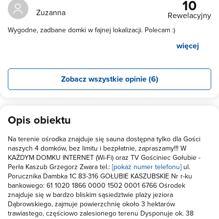
10
Zuzanna
Rewelacyjny
Wygodne, zadbane domki w fajnej lokalizacji. Polecam :)
więcej
Zobacz wszystkie opinie (6)
Opis obiektu
Na terenie ośrodka znajduje się sauna dostępna tylko dla Gości
naszych 4 domków, bez limitu i bezpłatnie, zapraszamy!!! W
KAŻDYM DOMKU INTERNET (Wi-Fi) oraz TV Gościniec Gołubie -
Perła Kaszub Grzegorz Zwara tel.:
[pokaż numer telefonu]
ul.
Porucznika Dambka 1C 83-316 GOŁUBIE KASZUBSKIE Nr r-ku
bankowego: 61 1020 1866 0000 1502 0001 6766 Ośrodek
znajduje się w bardzo bliskim sąsiedztwie plaży jeziora
Dąbrowskiego, zajmuje powierzchnię około 3 hektarów
trawiastego, częściowo zalesionego terenu Dysponuje ok. 38