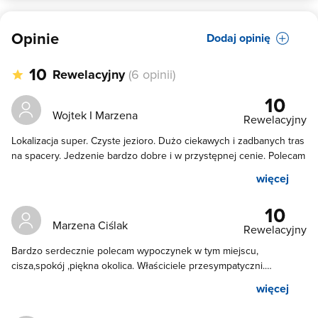
Opinie
Dodaj opinię
10
Rewelacyjny
(6 opinii)
10
Wojtek I Marzena
Rewelacyjny
Lokalizacja super. Czyste jezioro. Dużo ciekawych i zadbanych tras
na spacery. Jedzenie bardzo dobre i w przystępnej cenie. Polecam
więcej
10
Marzena Ciślak
Rewelacyjny
Bardzo serdecznie polecam wypoczynek w tym miejscu,
cisza,spokój ,piękna okolica. Właściciele przesympatyczni.
Jedzonko w restauracji przepyszne,mega porcje w dobrej cenie.
więcej
10/10