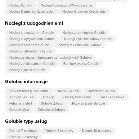
Noclegi Sznurki
Noclegi Kościerzyna-Wybudowanie
Noclegi Kamienica Szlachecka
Noclegi Grabowo Kościerskie
Noclegi z udogodnieniami
Noclegi z telewizorem Gołubie
Noclegi z parkingiem Gołubie
Noclegi z wyżywieniem Gołubie
Noclegi z placem zabaw Gołubie
Noclegi z basenem Gołubie
Noclegi z kominkiem Gołubie
Noclegi z internetem Gołubie
Noclegi ze stacjami ładowania samochodów EV Gołubie
Noclegi ze śniadaniem Gołubie
Bon turystyczny Gołubie
Noclegi z jacuzzi Gołubie
Gołubie informacje
Szukam noclegu w Gołubiu
Mapa Gołubia
Dojazd do Gołubia
Atrakcje Gołubie
Atrakcje
Ogrody botaniczne
Plaże i kąpieliska
Pełna lista ofert
Gołubie Zdjęcia
Rozkład jazdy Gołubie
Gołubie Ulice
Odległości Gołubie
Gołubie typy usług
Domek 7-osobowy
Domek 8 osobowy
Domek 10-osobowy
Domek 11-osobowy