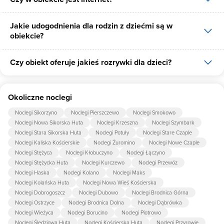
Jakie udogodnienia dla rodzin z dziećmi są w
Tak, Gościniec Gołubie-Perła Kaszub udostępnia dla swoich gości
obiekcie?
internet.
Czy obiekt oferuje jakieś rozrywki dla dzieci?
Udogodnienia dla rodzin z dziećmi jakie oferuje Gościniec
Gołubie-Perła Kaszub to: nocnik, łóżeczko dla dziecka, krzesło do
karmienia dziecka.
Tak, w obiekcie dla dzieci są przygotowane: piaskownica,
Okoliczne noclegi
huśtawka.
Noclegi Sikorzyno
Noclegi Pierszczewo
Noclegi Smokowo
Noclegi Nowa Sikorska Huta
Noclegi Krzeszna
Noclegi Szymbark
Noclegi Stara Sikorska Huta
Noclegi Potuły
Noclegi Stare Czaple
Noclegi Kaliska Kościerskie
Noclegi Żuromino
Noclegi Nowe Czaple
Noclegi Stężyca
Noclegi Kłobuczyno
Noclegi Łączyno
Noclegi Stężycka Huta
Noclegi Kurczewo
Noclegi Przewóz
Noclegi Haska
Noclegi Kolano
Noclegi Maks
Noclegi Kolańska Huta
Noclegi Nowa Wieś Kościerska
Noclegi Dobrogoszcz
Noclegi Dubowo
Noclegi Brodnica Górna
Noclegi Ostrzyce
Noclegi Brodnica Dolna
Noclegi Dąbrówka
Noclegi Wieżyca
Noclegi Borucino
Noclegi Piotrowo
Noclegi Śledziowa Huta
Noclegi Kościerska Huta
Noclegi Przyrowie