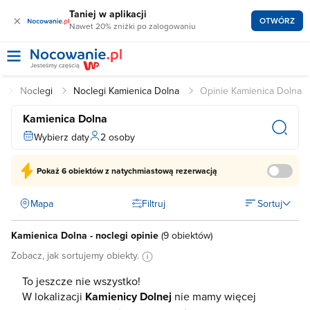
Taniej w aplikacji
×
OTWÓRZ
Nawet 20% zniżki po zalogowaniu
l
Noclegi
Noclegi Kamienica Dolna
Opinie Kamienica Dolna
Kamienica Dolna
Wybierz daty
2 osoby
Pokaż
6 obiektów
z natychmiastową rezerwacją
Mapa
Filtruj
Sortuj
Kamienica Dolna - noclegi opinie
(
9 obiektów
)
Zobacz, jak sortujemy obiekty.
To jeszcze nie wszystko!
W lokalizacji
Kamienicy Dolnej
nie mamy więcej