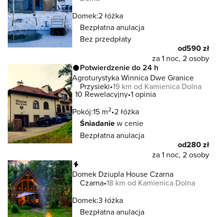
Domek:
2 łóżka
Bezpłatna anulacja
Bez przedpłaty
od
590 zł
za 1 noc, 2 osoby
Potwierdzenie do 24 h
Agroturystyka Winnica Dwe Granice
Przysieki
19 km od Kamienica Dolna
10
Rewelacyjny
1 opinia
2
Pokój:
15 m
2 łóżka
Śniadanie
w cenie
Bezpłatna anulacja
od
280 zł
za 1 noc, 2 osoby
Natychmiastowa rezerwacja
Domek Dziupla House Czarna
Czarna
18 km od Kamienica Dolna
Domek:
3 łóżka
Bezpłatna anulacja