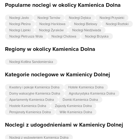
Popularne noclegi w okolicy Kamienica Dolna
Noclegi Jasło
Noclegi Tarnów
Noclegi Dębica
Noclegi Przysieki
Noclegi Pleśna
Noclegi Harklowa
Noclegi Bielowy
Noclegi Roztoki
Noclegi Lipinki
Noclegi Żyraków
Noclegi Niedźwiada
Noclegi Pietrusza Wola
Noclegi Chotowa
Noclegi Brzyska
Regiony w okolicy Kamienica Dolna
Noclegi Kotlina Sandomierska
Kategorie noclegowe w Kamienicy Dolnej
Kwatery i pokoje Kamienica Dolna
Hotele Kamienica Dolna
Domy wakacyjne Kamienica Dolna
Agroturystyka Kamienica Dolna
Apartamenty Kamienica Dolna
Domki Kamienica Dolna
Hostele Kamienica Dolna
Zajazdy Kamienica Dolna
Pensjonaty Kamienica Dolna
Wille Kamienica Dolna
Noclegi z udogodnieniami w Kamienicy Dolnej
Noclegi z wyżywieniem Kamienica Dolna