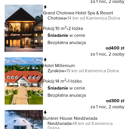
za 1 noc, 2 osoby
Natychmiastowa rezerwacja
Grand Chotowa Hotel Spa & Resort
Chotowa
14 km od Kamienica Dolna
2
Pokój:
10 m
2 łóżka
Śniadanie
w cenie
Bezpłatna anulacja
od
400 zł
za 1 noc, 2 osoby
Natychmiastowa rezerwacja
Hotel Millenium
Żyraków
19 km od Kamienica Dolna
2
Pokój:
14 m
1 łóżko
Śniadanie
w cenie
Bezpłatna anulacja
od
300 zł
za 1 noc, 2 osoby
Natychmiastowa rezerwacja
Bunkier House Niedźwiada
Niedźwiada
14 km od Kamienica
Dolna