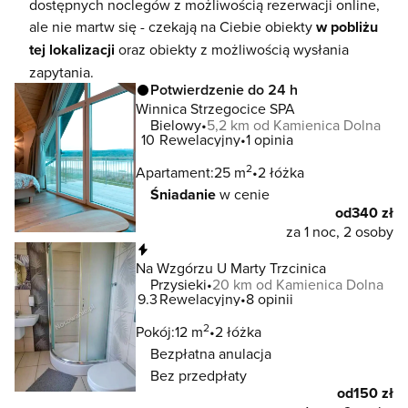
dostępnych noclegów z możliwością rezerwacji online,
ale nie martw się - czekają na Ciebie obiekty
w pobliżu
tej lokalizacji
oraz obiekty z możliwością wysłania
zapytania.
Potwierdzenie do 24 h
Winnica Strzegocice SPA
Bielowy
5,2 km od Kamienica Dolna
10
Rewelacyjny
1 opinia
2
Apartament:
25 m
2 łóżka
Śniadanie
w cenie
od
340 zł
za 1 noc, 2 osoby
Natychmiastowa rezerwacja
Na Wzgórzu U Marty Trzcinica
Przysieki
20 km od Kamienica Dolna
9.3
Rewelacyjny
8 opinii
2
Pokój:
12 m
2 łóżka
Bezpłatna anulacja
Bez przedpłaty
od
150 zł