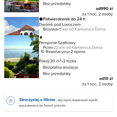
Bez przedpłaty
od
990 zł
za 1 noc, 2 osoby
Potwierdzenie do 24 h
Dworek pod Liwoczem
Brzyska
11 km od Kamienica Dolna
Natychmiastowa rezerwacja
Pensjonat Szafirowy
Pcim
22 km od Kamienica Dolna
10
Rewelacyjny
2 opinie
2
Pokój:
20 m
2 łóżka
Bezpłatna anulacja
Bez przedpłaty
od
10 zł
za 1 noc, 2 osoby
Skorzystaj z filtrów
, aby lepiej dopasować wyniki
wyszukiwania do Twoich potrzeb.