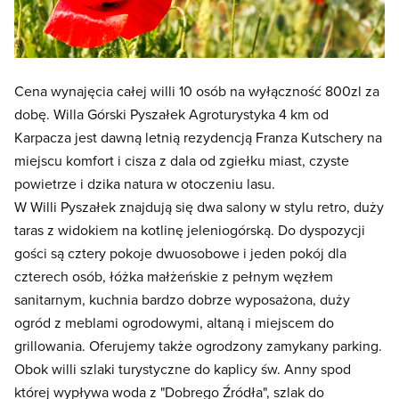
Cena wynajęcia całej willi 10 osób na wyłączność 800zl za
dobę. Willa Górski Pyszałek Agroturystyka 4 km od
Karpacza jest dawną letnią rezydencją Franza Kutschery na
miejscu komfort i cisza z dala od zgiełku miast, czyste
powietrze i dzika natura w otoczeniu lasu.
W Willi Pyszałek znajdują się dwa salony w stylu retro, duży
taras z widokiem na kotlinę jeleniogórską. Do dyspozycji
gości są cztery pokoje dwuosobowe i jeden pokój dla
czterech osób, łóżka małżeńskie z pełnym węzłem
sanitarnym, kuchnia bardzo dobrze wyposażona, duży
ogród z meblami ogrodowymi, altaną i miejscem do
grillowania. Oferujemy także ogrodzony zamykany parking.
Obok willi szlaki turystyczne do kaplicy św. Anny spod
której wypływa woda z "Dobrego Źródła", szlak do