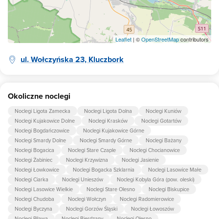
Leaflet
| ©
OpenStreetMap
contributors
ul. Wołczyńska 23, Kluczbork
Okoliczne noclegi
Noclegi Ligota Zamecka
Noclegi Ligota Dolna
Noclegi Kuniów
Noclegi Kujakowice Dolne
Noclegi Krasków
Noclegi Gotartów
Noclegi Bogdańczowice
Noclegi Kujakowice Górne
Noclegi Smardy Dolne
Noclegi Smardy Górne
Noclegi Bażany
Noclegi Bogacica
Noclegi Stare Czaple
Noclegi Chocianowice
Noclegi Żabiniec
Noclegi Krzywizna
Noclegi Jasienie
Noclegi Łowkowice
Noclegi Bogacka Szklarnia
Noclegi Lasowice Małe
Noclegi Ciarka
Noclegi Unieszów
Noclegi Kobyla Góra (pow. oleski)
Noclegi Lasowice Wielkie
Noclegi Stare Olesno
Noclegi Biskupice
Noclegi Chudoba
Noclegi Wołczyn
Noclegi Radomierowice
Noclegi Byczyna
Noclegi Gorzów Śląski
Noclegi Łowoszów
Noclegi Pilawa
Noclegi Bierdzany
Noclegi Olesno