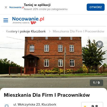
Taniej w aplikacji
×
OTWÓRZ
Nawet 20% zniżki po zalogowaniu
Kwatery i pokoje Kluczbork
Mieszkania Dla Firm I Pracowników
1
/ 9
Mieszkania Dla Firm I Pracowników
ul. Wołczyńska 23, Kluczbork
9.8