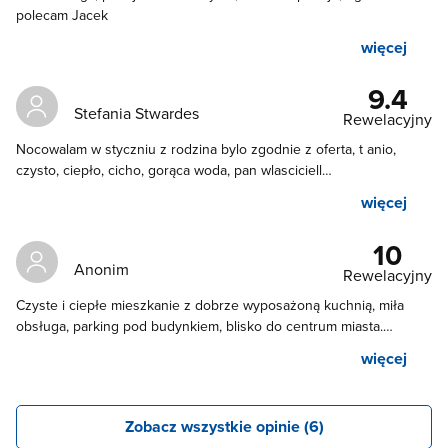
polecam Jacek
więcej
9.4
Stefania Stwardes
Rewelacyjny
Nocowalam w styczniu z rodzina bylo zgodnie z oferta, t anio,
czysto, ciepło, cicho, gorąca woda, pan wlasciciell
przyjazny.Lokalizacja super,blisko do pkp, biedronki na zakupy,
więcej
parkowąnie darmowe.Mysle ze na pewno tam wrócimy polecany.
10
Anonim
Rewelacyjny
Czyste i ciepłe mieszkanie z dobrze wyposażoną kuchnią, miła
obsługa, parking pod budynkiem, blisko do centrum miasta.
Polecam
więcej
Zobacz wszystkie opinie (6)