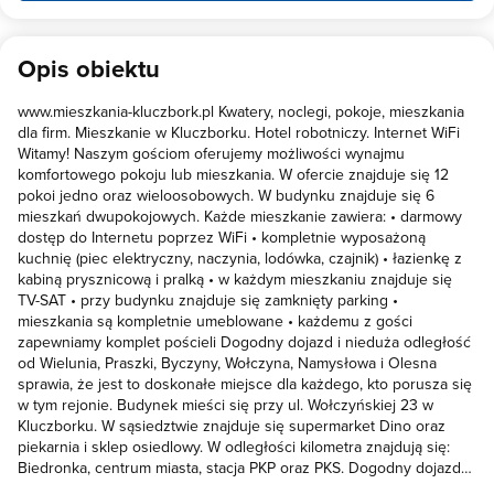
Opis obiektu
www.mieszkania-kluczbork.pl Kwatery, noclegi, pokoje, mieszkania
dla firm. Mieszkanie w Kluczborku. Hotel robotniczy. Internet WiFi
Witamy! Naszym gościom oferujemy możliwości wynajmu
komfortowego pokoju lub mieszkania. W ofercie znajduje się 12
pokoi jedno oraz wieloosobowych. W budynku znajduje się 6
mieszkań dwupokojowych. Każde mieszkanie zawiera: • darmowy
dostęp do Internetu poprzez WiFi • kompletnie wyposażoną
kuchnię (piec elektryczny, naczynia, lodówka, czajnik) • łazienkę z
kabiną prysznicową i pralką • w każdym mieszkaniu znajduje się
TV-SAT • przy budynku znajduje się zamknięty parking •
mieszkania są kompletnie umeblowane • każdemu z gości
zapewniamy komplet pościeli Dogodny dojazd i nieduża odległość
od Wielunia, Praszki, Byczyny, Wołczyna, Namysłowa i Olesna
sprawia, że jest to doskonałe miejsce dla każdego, kto porusza się
w tym rejonie. Budynek mieści się przy ul. Wołczyńskiej 23 w
Kluczborku. W sąsiedztwie znajduje się supermarket Dino oraz
piekarnia i sklep osiedlowy. W odległości kilometra znajdują się:
Biedronka, centrum miasta, stacja PKP oraz PKS. Dogodny dojazd
do zakładów produkcyjnych: FAMAK SA oraz Marcegaglia.