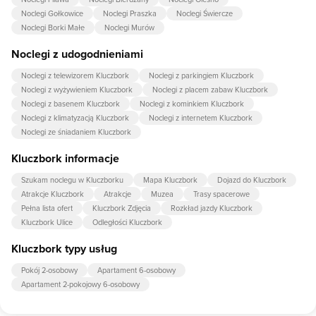
Noclegi Gołkowice
Noclegi Praszka
Noclegi Świercze
Noclegi Borki Małe
Noclegi Murów
Noclegi z udogodnieniami
Noclegi z telewizorem Kluczbork
Noclegi z parkingiem Kluczbork
Noclegi z wyżywieniem Kluczbork
Noclegi z placem zabaw Kluczbork
Noclegi z basenem Kluczbork
Noclegi z kominkiem Kluczbork
Noclegi z klimatyzacją Kluczbork
Noclegi z internetem Kluczbork
Noclegi ze śniadaniem Kluczbork
Kluczbork informacje
Szukam noclegu w Kluczborku
Mapa Kluczbork
Dojazd do Kluczbork
Atrakcje Kluczbork
Atrakcje
Muzea
Trasy spacerowe
Pełna lista ofert
Kluczbork Zdjęcia
Rozkład jazdy Kluczbork
Kluczbork Ulice
Odległości Kluczbork
Kluczbork typy usług
Pokój 2-osobowy
Apartament 6-osobowy
Apartament 2-pokojowy 6-osobowy