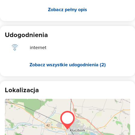
Możliwość negocjacji ceny w zależności od czasu pobytu oraz
Zobacz pełny opis
liczby osób. Tel.
[pokaż numer telefonu]
46 (w języku polskim, in
Deutsch) Proszę dzwonić w godzinach: 06:00 - 22:00 Zapraszamy
do skorzystania z naszych usług!
Udogodnienia
internet
Zobacz wszystkie udogodnienia (2)
Lokalizacja