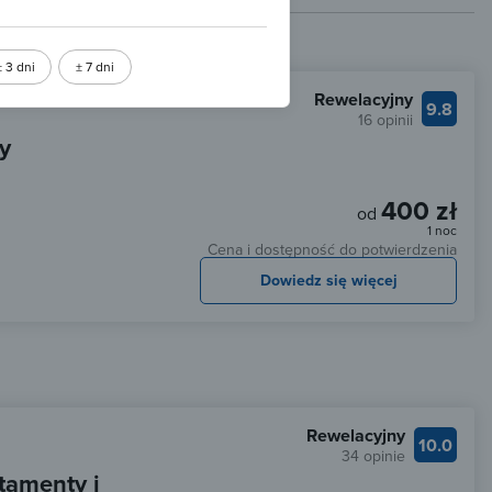
± 3 dni
± 7 dni
Rewelacyjny
9.8
16 opinii
y
400 zł
od
1 noc
Cena i dostępność do potwierdzenia
Dowiedz się więcej
Rewelacyjny
10.0
34 opinie
tamenty i