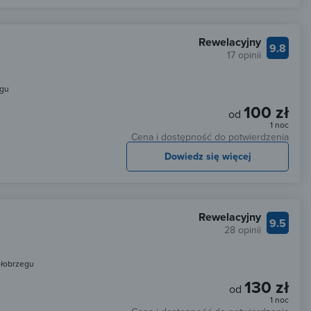
Rewelacyjny
9.8
17 opinii
egu
100 zł
od
1 noc
Cena i dostępność do potwierdzenia
Dowiedz się więcej
Rewelacyjny
9.5
28 opinii
ołobrzegu
130 zł
od
1 noc