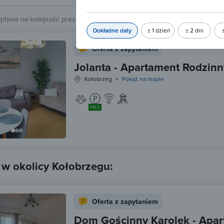
wpływa na kolejność prezentowanych obiektów.
Sprawdź.
Dokładne daty
± 1 dzień
± 2 dni
Oferta z zapytaniem
Jolanta - Apartament Rodzinn
Kołobrzeg
Pokaż na mapie
FREE
 w okolicy Kołobrzegu:
Oferta z zapytaniem
Dom Gościnny Karolek - Apar