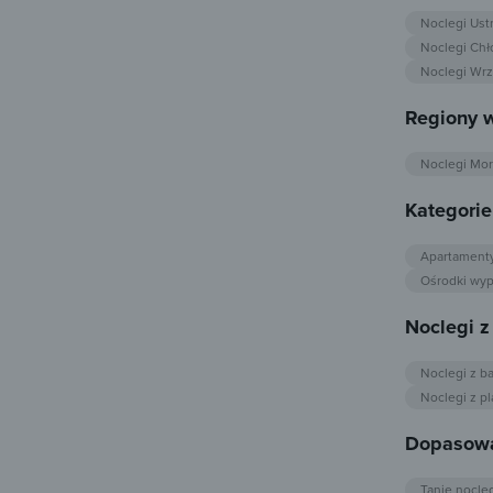
Noclegi Ust
Noclegi Chł
Noclegi Wr
Regiony w
Noclegi Mo
Kategori
Apartament
Ośrodki wy
Noclegi 
Noclegi z b
Noclegi z p
Dopasowa
Tanie nocle