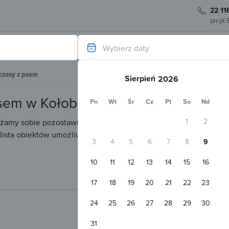
22 11
pn-pt 
Wybierz daty
czasy z psem
Sierpień
sem w Kołobrzegu
Pn
Wt
Śr
Cz
Pt
So
Nd
1
2
żamy sobie pozostawienia czworonożnego przyjaciela w domu na
 lista obiektów umożliwiających przyjazd z psem.
3
4
5
6
7
8
9
10
11
12
13
14
15
16
17
18
19
20
21
22
23
24
25
26
27
28
29
30
31