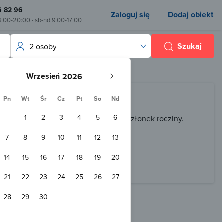
6 82 96
Zaloguj się
Dodaj obiekt
8:00-20:00 · sb-nd 9:00-17:00
Szukaj
2 osoby
Wrzesień
Pn
Wt
Śr
Cz
Pt
So
Nd
1
2
3
4
5
6
 czas wyjazdu, w końcu jest on jak członek rodziny.
7
8
9
10
11
12
13
14
15
16
17
18
19
20
21
22
23
24
25
26
27
28
29
30