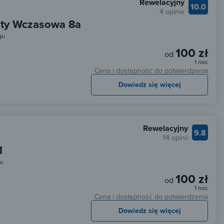
Rewelacyjny
10.0
4 opinie
nty Wczasowa 8a
gu
100 zł
od
1 noc
Cena i dostępność do potwierdzenia
Dowiedz się więcej
Rewelacyjny
9.8
14 opinii
1
gu
100 zł
od
1 noc
Cena i dostępność do potwierdzenia
Dowiedz się więcej