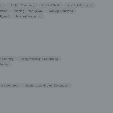
no
Noclegi Sianożęty
Noclegi Gąski
Noclegi Mrzeżyno
dzino
Noclegi Trzebujewo
Noclegi Dobrzyca
 Rymań
Noclegi Korzystno
 Kołobrzeg
Domy wakacyjne Kołobrzeg
obrzeg
em Kołobrzeg
Noclegi z parkingiem Kołobrzeg