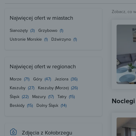
Zobacz, co 
Najwięcej ofert w miastach
Sianożęty
(3)
Grzybowo
(1)
Ustronie Morskie
(1)
Dźwirzyno
(1)
Najwięcej ofert w regionach
Morze
(71)
Góry
(47)
Jeziora
(36)
Kaszuby
(27)
Kaszuby (Morze)
(26)
Śląsk
(22)
Mazury
(17)
Tatry
(15)
Noclegi
Beskidy
(15)
Dolny Śląsk
(14)
Zdjęcia z Kołobrzegu