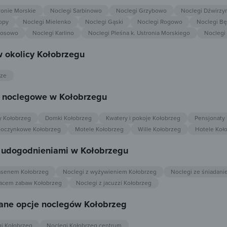
ronie Morskie
Noclegi Sarbinowo
Noclegi Grzybowo
Noclegi Dźwirzy
opy
Noclegi Mielenko
Noclegi Gąski
Noclegi Rogowo
Noclegi Bę
zosowo
Noclegi Karlino
Noclegi Pleśna k. Ustronia Morskiego
Noclegi
 okolicy Kołobrzegu
rze
e noclegowe w Kołobrzegu
y Kołobrzeg
Domki Kołobrzeg
Kwatery i pokoje Kołobrzeg
Pensjonaty
poczynkowe Kołobrzeg
Motele Kołobrzeg
Wille Kołobrzeg
Hotele Koł
z udogodnieniami w Kołobrzegu
asenem Kołobrzeg
Noclegi z wyżywieniem Kołobrzeg
Noclegi ze śniadani
lacem zabaw Kołobrzeg
Noclegi z jacuzzi Kołobrzeg
ne opcje noclegów Kołobrzeg
gi Kołobrzeg
Noclegi Kołobrzeg centrum