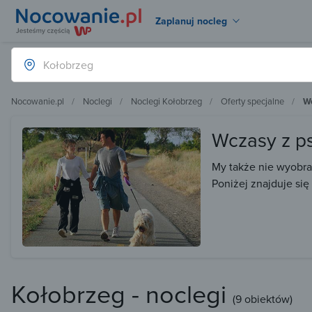
Zaplanuj nocleg
Nocowanie.pl
Noclegi
Noclegi Kołobrzeg
Oferty specjalne
W
Wczasy z p
My także nie wyobra
Poniżej znajduje się
Kołobrzeg - noclegi
(
9 obiektów
)